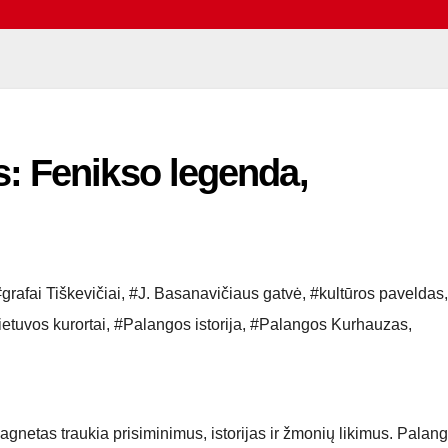
: Fenikso legenda,
grafai Tiškevičiai
,
#J. Basanavičiaus gatvė
,
#kultūros paveldas
,
ietuvos kurortai
,
#Palangos istorija
,
#Palangos Kurhauzas
,
magnetas traukia prisiminimus, istorijas ir žmonių likimus. Palang