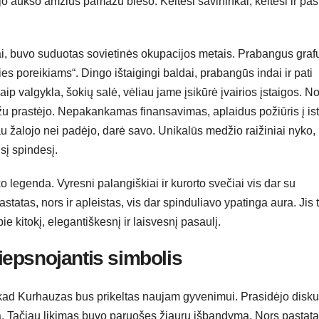
u, jo aukso amžius pamažu blėso. Keitėsi savininkai, keitėsi ir pas
vai, buvo suduotas sovietinės okupacijos metais. Prabangus graf
ies poreikiams“. Dingo ištaigingi baldai, prabangūs indai ir pati
p valgykla, šokių salė, vėliau jame įsikūrė įvairios įstaigos. N
u prastėjo. Nepakankamas finansavimas, aplaidus požiūris į ist
au žalojo nei padėjo, darė savo. Unikalūs medžio raižiniai nyko,
sį spindesį.
o legenda. Vyresni palangiškiai ir kurorto svečiai vis dar su
astatas, nors ir apleistas, vis dar spinduliavo ypatinga aura. Jis
e kitokį, elegantiškesnį ir laisvesnį pasaulį.
liepsnojantis simbolis
, kad Kurhauzas bus prikeltas naujam gyvenimui. Prasidėjo disku
tą. Tačiau likimas buvo paruošęs žiaurų išbandymą. Nors pastata