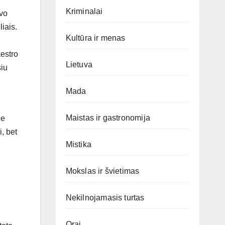
Kriminalai
uvo
liais.
Kultūra ir menas
ų
kestro
Lietuva
siu
Mada
Maistas ir gastronomija
je
, bet
Mistika
Mokslas ir švietimas
Nekilnojamasis turtas
Orai