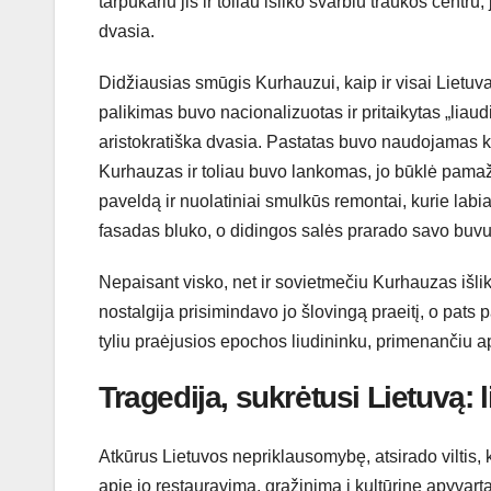
tarpukariu jis ir toliau išliko svarbiu traukos centr
dvasia.
Didžiausias smūgis Kurhauzui, kaip ir visai Lietu
palikimas buvo nacionalizuotas ir pritaikytas „liaud
aristokratiška dvasia. Pastatas buvo naudojamas kai
Kurhauzas ir toliau buvo lankomas, jo būklė pamaž
paveldą ir nuolatiniai smulkūs remontai, kurie labi
fasadas bluko, o didingos salės prarado savo buvu
Nepaisant visko, net ir sovietmečiu Kurhauzas išlik
nostalgija prisimindavo jo šlovingą praeitį, o pats p
tyliu praėjusios epochos liudininku, primenančiu api
Tragedija, sukrėtusi Lietuvą: 
Atkūrus Lietuvos nepriklausomybę, atsirado viltis
apie jo restauravimą, grąžinimą į kultūrinę apyvar