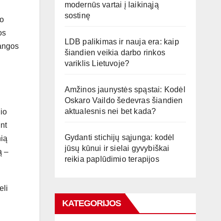
modernūs vartai į laikinąją
sostinę
to
os
LDB palikimas ir nauja era: kaip
langos
šiandien veikia darbo rinkos
variklis Lietuvoje?
Amžinos jaunystės spąstai: Kodėl
Oskaro Vaildo šedevras šiandien
aktualesnis nei bet kada?
io
int
Gydanti stichijų sąjunga: kodėl
nią
jūsų kūnui ir sielai gyvybiškai
ą –
reikia paplūdimio terapijos
eli
KATEGORIJOS