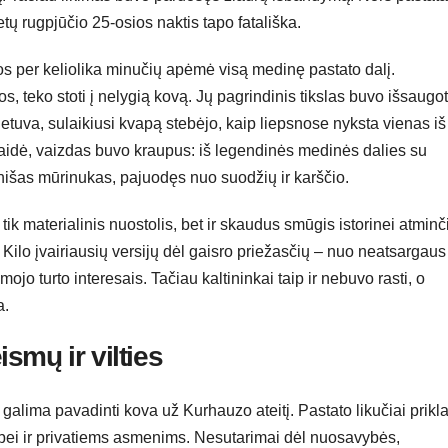
tų rugpjūčio 25-osios naktis tapo fatališka.
os per keliolika minučių apėmė visą medinę pastato dalį.
, teko stoti į nelygią kovą. Jų pagrindinis tikslas buvo išsaugot
Lietuva, sulaikiusi kvapą stebėjo, kaip liepsnose nyksta vienas iš
klaidė, vaizdas buvo kraupus: iš legendinės medinės dalies su
ienišas mūrinukas, pajuodęs nuo suodžių ir karščio.
tik materialinis nuostolis, bet ir skaudus smūgis istorinei atminči
ilo įvairiausių versijų dėl gaisro priežasčių – nuo neatsargaus
ojo turto interesais. Tačiau kaltininkai taip ir nebuvo rasti, o
a.
ismų ir vilties
 galima pavadinti kova už Kurhauzo ateitį. Pastato likučiai prikl
ei ir privatiems asmenims. Nesutarimai dėl nuosavybės,