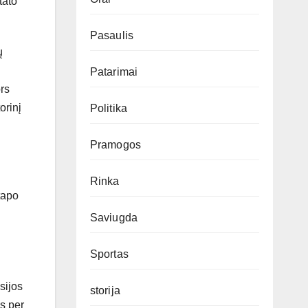
tato
Pasaulis
ų
Patarimai
ors
orinį
Politika
Pramogos
Rinka
 tapo
Saviugda
Sportas
sijos
storija
s per