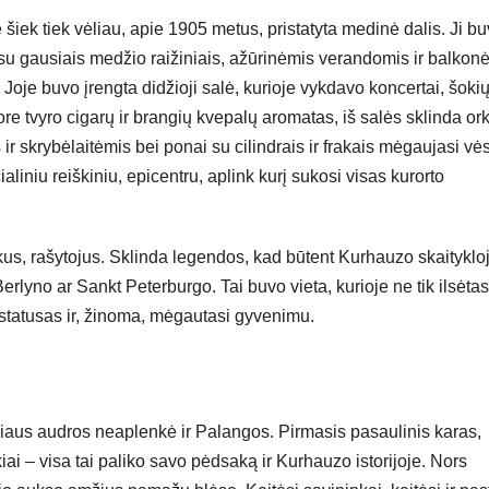
 šiek tiek vėliau, apie 1905 metus, pristatyta medinė dalis. Ji b
ų, su gausiais medžio raižiniais, ažūrinėmis verandomis ir balkonė
. Joje buvo įrengta didžioji salė, kurioje vykdavo koncertai, šoki
 ore tvyro cigarų ir brangių kvepalų aromatas, iš salės sklinda or
 skrybėlaitėmis bei ponai su cilindrais ir frakais mėgaujasi vė
ialiniu reiškiniu, epicentru, aplink kurį sukosi visas kurorto
us, rašytojus. Sklinda legendos, kad būtent Kurhauzo skaityklo
rlyno ar Sankt Peterburgo. Tai buvo vieta, kurioje ne tik ilsėtasi
s statusas ir, žinoma, mėgautasi gyvenimu.
iaus audros neaplenkė ir Palangos. Pirmasis pasaulinis karas,
i – visa tai paliko savo pėdsaką ir Kurhauzo istorijoje. Nors