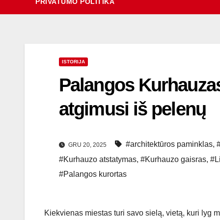
PRIVATUMO POLITIKA
ISTORIJA
Palangos Kurhauzas
atgimusi iš pelenų
#architektūros paminklas
,
#
GRU 20, 2025
#Kurhauzo atstatymas
,
#Kurhauzo gaisras
,
#L
#Palangos kurortas
Kiekvienas miestas turi savo sielą, vietą, kuri lyg 