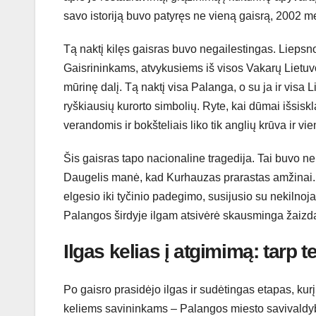
savo istoriją buvo patyręs ne vieną gaisrą, 2002 me
Tą naktį kilęs gaisras buvo negailestingas. Liepsn
Gaisrininkams, atvykusiems iš visos Vakarų Lietuvos
mūrinę dalį. Tą naktį visa Palanga, o su ja ir visa 
ryškiausių kurorto simbolių. Ryte, kai dūmai išsis
verandomis ir bokšteliais liko tik anglių krūva ir v
Šis gaisras tapo nacionaline tragedija. Tai buvo ne 
Daugelis manė, kad Kurhauzas prarastas amžinai. K
elgesio iki tyčinio padegimo, susijusio su nekilnojam
Palangos širdyje ilgam atsivėrė skausminga žaizd
Ilgas kelias į atgimimą: tarp te
Po gaisro prasidėjo ilgas ir sudėtingas etapas, kurį
keliems savininkams – Palangos miesto savivaldyb