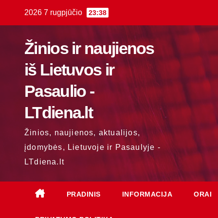
Skip
2026 7 rugpjūčio
23:38
to
content
Žinios ir naujienos
iš Lietuvos ir
Pasaulio -
LTdiena.lt
Žinios, naujienos, aktualijos,
įdomybės, Lietuvoje ir Pasaulyje -
LTdiena.lt
PRADINIS
INFORMACIJA
ORAI