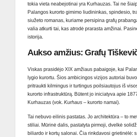
tokia vieta neabejotinai yra Kurhauzas. Tai ne šiai
Palangos kurorto gimimo liudininkas, spindesio, trag
siužeto romanas, kuriame persipina grafų prabanga
valia atkurti tai, kas atrodė prarasta amžinai. Pasi
istorija.
Aukso amžius: Grafų Tiškevičių
Viskas prasidėjo XIX amžiaus pabaigoje, kai Palan
lygio kurortu. Šios ambicingos vizijos autoriai buvo
pritraukti kilmingus ir turtingus poilsiautojus iš vi
kurorto infrastruktūrą. Būtent jo iniciatyva apie 
Kurhauzas (vok.
Kurhaus
– kurorto namai).
Tai nebuvo eilinis pastatas. Jo architektūra – to 
stiliai. Mūrinė dalis, pastatyta pirmoji, dvelkė sol
biliardo ir kortų salonai. Čia rinkdavosi grietinėlė