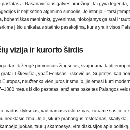
p pastatas J. Basanavičiaus gatvės pradžioje; tai gyva legenda,
edijos ir neįtikėtino atgimimo simbolis. Jo istorija – tarsi įtemp
, bohemiškas menininkų gyvenimas, niokojantys gaisrai ir taut
nerkime į šio unikalaus statinio pasakojimą, kuris yra ir visos Pa
 vizija ir kurorto širdis
ga dar tik žengė pirmuosius žingsnius, svajodama tapti europin
 grafai Tiškevičiai, ypač Feliksas Tiškevičius. Supratęs, kad nor
sos Europos, neužtenka vien jūros ir smėlio, jis ėmėsi kurti moder
1877–1880 metus iškilo pastatas, amžiams pakeitęs Palangos veid
meto mados klyksmas, vadinamasis istorizmas, kuriame susiliejo k
idžiu neoklasicizmu. Joje įsikūrė prabangus restoranas, skaitykla,
: skambėjo juokas, taurių skambesys, virė diskusijos apie politiką,