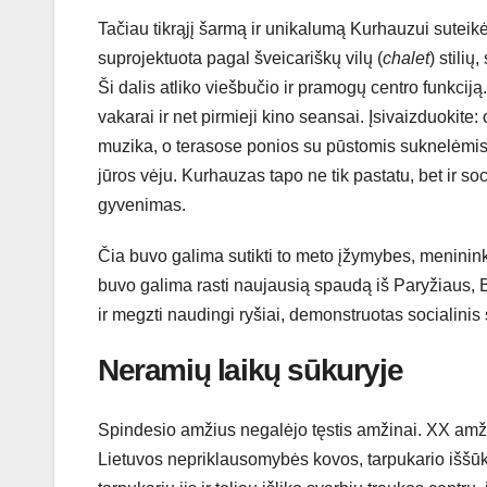
Tačiau tikrąjį šarmą ir unikalumą Kurhauzui suteikė
suprojektuota pagal šveicariškų vilų (
chalet
) stili
Ši dalis atliko viešbučio ir pramogų centro funkciją
vakarai ir net pirmieji kino seansai. Įsivaizduokite:
muzika, o terasose ponios su pūstomis suknelėmis ir
jūros vėju. Kurhauzas tapo ne tik pastatu, bet ir soc
gyvenimas.
Čia buvo galima sutikti to meto įžymybes, meninink
buvo galima rasti naujausią spaudą iš Paryžiaus, Be
ir megzti naudingi ryšiai, demonstruotas socialini
Neramių laikų sūkuryje
Spindesio amžius negalėjo tęstis amžinai. XX amž
Lietuvos nepriklausomybės kovos, tarpukario iššūkia