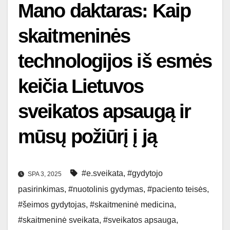
Mano daktaras: Kaip
skaitmeninės
technologijos iš esmės
keičia Lietuvos
sveikatos apsaugą ir
mūsų požiūrį į ją
#e.sveikata
,
#gydytojo
SPA 3, 2025
pasirinkimas
,
#nuotolinis gydymas
,
#paciento teisės
,
#šeimos gydytojas
,
#skaitmeninė medicina
,
#skaitmeninė sveikata
,
#sveikatos apsauga
,