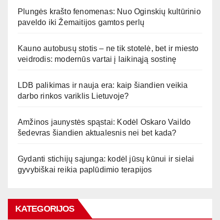
Plungės krašto fenomenas: Nuo Oginskių kultūrinio
paveldo iki Žemaitijos gamtos perlų
Kauno autobusų stotis – ne tik stotelė, bet ir miesto
veidrodis: modernūs vartai į laikinąją sostinę
LDB palikimas ir nauja era: kaip šiandien veikia
darbo rinkos variklis Lietuvoje?
Amžinos jaunystės spąstai: Kodėl Oskaro Vaildo
šedevras šiandien aktualesnis nei bet kada?
Gydanti stichijų sąjunga: kodėl jūsų kūnui ir sielai
gyvybiškai reikia paplūdimio terapijos
KATEGORIJOS