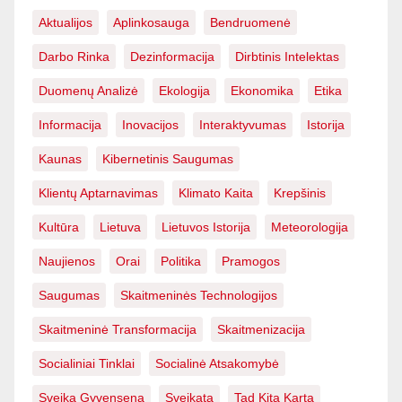
Aktualijos
Aplinkosauga
Bendruomenė
Darbo Rinka
Dezinformacija
Dirbtinis Intelektas
Duomenų Analizė
Ekologija
Ekonomika
Etika
Informacija
Inovacijos
Interaktyvumas
Istorija
Kaunas
Kibernetinis Saugumas
Klientų Aptarnavimas
Klimato Kaita
Krepšinis
Kultūra
Lietuva
Lietuvos Istorija
Meteorologija
Naujienos
Orai
Politika
Pramogos
Saugumas
Skaitmeninės Technologijos
Skaitmeninė Transformacija
Skaitmenizacija
Socialiniai Tinklai
Socialinė Atsakomybė
Sveika Gyvensena
Sveikata
Tad Kitą Kartą