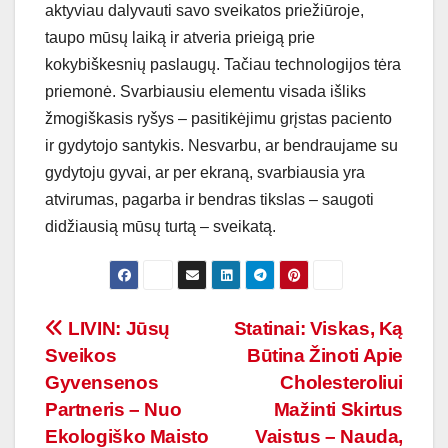
aktyviau dalyvauti savo sveikatos priežiūroje,
taupo mūsų laiką ir atveria prieigą prie
kokybiškesnių paslaugų. Tačiau technologijos tėra
priemonė. Svarbiausiu elementu visada išliks
žmogiškasis ryšys – pasitikėjimu grįstas paciento
ir gydytojo santykis. Nesvarbu, ar bendraujame su
gydytoju gyvai, ar per ekraną, svarbiausia yra
atvirumas, pagarba ir bendras tikslas – saugoti
didžiausią mūsų turtą – sveikatą.
Navigacija
LIVIN: Jūsų
Statinai: Viskas, Ką
Sveikos
Būtina Žinoti Apie
tarp
Gyvensenos
Cholesteroliui
įrašų
Partneris – Nuo
Mažinti Skirtus
Ekologiško Maisto
Vaistus – Nauda,