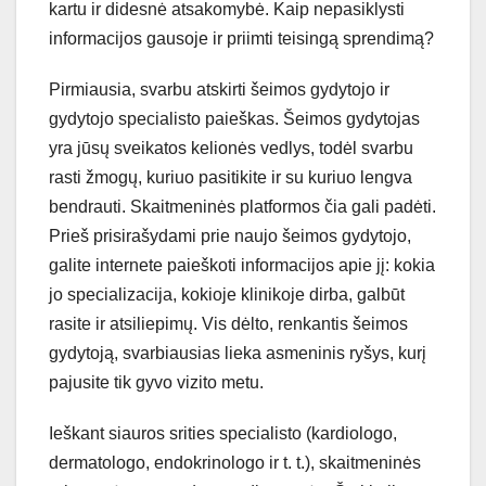
kartu ir didesnė atsakomybė. Kaip nepasiklysti
informacijos gausoje ir priimti teisingą sprendimą?
Pirmiausia, svarbu atskirti šeimos gydytojo ir
gydytojo specialisto paieškas. Šeimos gydytojas
yra jūsų sveikatos kelionės vedlys, todėl svarbu
rasti žmogų, kuriuo pasitikite ir su kuriuo lengva
bendrauti. Skaitmeninės platformos čia gali padėti.
Prieš prisirašydami prie naujo šeimos gydytojo,
galite internete paieškoti informacijos apie jį: kokia
jo specializacija, kokioje klinikoje dirba, galbūt
rasite ir atsiliepimų. Vis dėlto, renkantis šeimos
gydytoją, svarbiausias lieka asmeninis ryšys, kurį
pajusite tik gyvo vizito metu.
Ieškant siauros srities specialisto (kardiologo,
dermatologo, endokrinologo ir t. t.), skaitmeninės