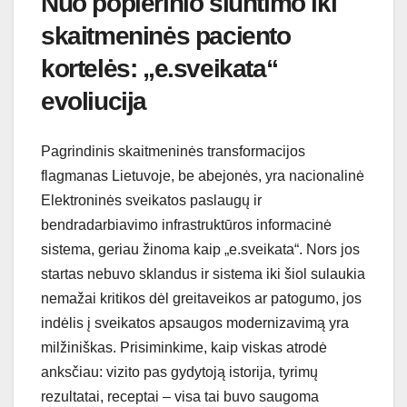
Nuo popierinio siuntimo iki
skaitmeninės paciento
kortelės: „e.sveikata“
evoliucija
Pagrindinis skaitmeninės transformacijos
flagmanas Lietuvoje, be abejonės, yra nacionalinė
Elektroninės sveikatos paslaugų ir
bendradarbiavimo infrastruktūros informacinė
sistema, geriau žinoma kaip „e.sveikata“. Nors jos
startas nebuvo sklandus ir sistema iki šiol sulaukia
nemažai kritikos dėl greitaveikos ar patogumo, jos
indėlis į sveikatos apsaugos modernizavimą yra
milžiniškas. Prisiminkime, kaip viskas atrodė
anksčiau: vizito pas gydytoją istorija, tyrimų
rezultatai, receptai – visa tai buvo saugoma