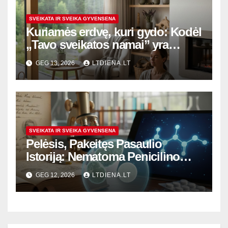
SVEIKATA IR SVEIKA GYVENSENA
Kuriamės erdvę, kuri gydo: Kodėl
„Tavo sveikatos namai” yra
daugiau nei skambi frazė
GEG 13, 2026
LTDIENA.LT
SVEIKATA IR SVEIKA GYVENSENA
Pelėsis, Pakeitęs Pasaulio
Istoriją: Nematoma Penicilino
Revoliucija ir Šiuolaikiniai
GEG 12, 2026
LTDIENA.LT
Iššūkiai