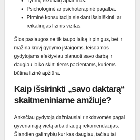
Tyrimų rezultatų aptarimas.
Psichologinė ar psichoterapinė pagalba.
Pirminė konsultacija siekiant išsiaiškinti, ar
reikalingas fizinis vizitas.
Šios paslaugos ne tik taupo laiką ir pinigus, bet ir
mažina krūvį gydymo įstaigoms, leisdamos
gydytojams efektyviau planuoti savo darbą ir
daugiau laiko skirti tiems pacientams, kuriems
būtina fizinė apžiūra.
Kaip išsirinkti „savo daktarą“
skaitmeniniame amžiuje?
Anksčiau gydytoją dažniausiai rinkdavomės pagal
gyvenamąją vietą arba draugų rekomendacijas.
Šiandien galimybių kur kas daugiau, tačiau tai