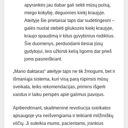
apyrankės jau dabar gali sekti mūsų pulsą,
miego kokybę, deguonies kiekį kraujyje.
Ateityje šie prietaisai taps dar sudėtingesni –
galės nuolat stebėti gliukozės kiekį kraujyje,
kraujo spaudimą ir kitus gyvybinius rodiklius.
Šie duomenys, perduodami tiesiai jūsų
gydytojui, leis užkirsti kelią ligoms dar prieš
joms pasireiškiant.
„Mano daktaras“ ateityje taps ne tik žmogumi, bet ir
išmaniąja sistema, kuri visą parą rūpinsis mūsų
sveikata, teiks rekomendacijas, primins išgerti
vaistus ir laiku perspės apie galimus pavojus.
Apibendrinant, skaitmeninė revoliucija sveikatos
apsaugoje yra neišvengiama ir teikianti milžiniškų
vilčių. Ji suteikia mums, pacientams, įrankius