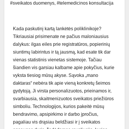
#sveikatos duomenys
,
#telemedicinos konsultacija
Kada paskutinį kartą lankėtės poliklinikoje?
Tikriausiai prisimenate ne pačius maloniausius
dalykus: ilgas eiles prie registratūros, popierinių
siuntimų labirintus ir tą jausmą, kad esate tik dar
vienas statistinis vienetas sistemoje. Tačiau
šiandien vis garsiau kalbame apie pokyčius, kurie
vyksta tiesiog mūsų akyse. Sąvoka „mano
daktaras“ nebėra tik apie vieną konkretų šeimos
gydytoją. Ji virsta personalizuotos, prieinamos ir,
svarbiausia, skaitmenizuotos sveikatos priežiūros
simboliu. Technologijos, kurios pakeitė mūsų
bendravimo, apsipirkimo ir darbo įpročius,
pagaliau vis drąsiau beldžiasi ir į sveikatos