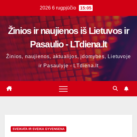
Skip
2026 6 rugpjūčio
15:05
to
content
Žinios ir naujienos iš Lietuvos ir
Pasaulio - LTdiena.lt
Žinios, naujienos, aktualijos, įdomybės, Lietuvoje
ir Pasaulyje - LTdiena.lt
SVEIKATA IR SVEIKA GYVENSENA