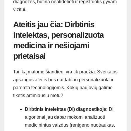
diagnozės, būtina neatidėlioti ir registruotis gyvam
vizitui.
Ateitis jau čia: Dirbtinis
intelektas, personalizuota
medicina ir nešiojami
prietaisai
Tai, ką matome šiandien, yra tik pradžia. Sveikatos
apsaugos ateitis bus dar labiau personalizuota ir
paremta technologijomis. Kokių naujovių galime
tikėtis artimiausiu metu?
Dirbtinis intelektas (DI) diagnostikoje:
DI
algoritmai jau dabar mokomi analizuoti
medicininius vaizdus (rentgeno nuotraukas,