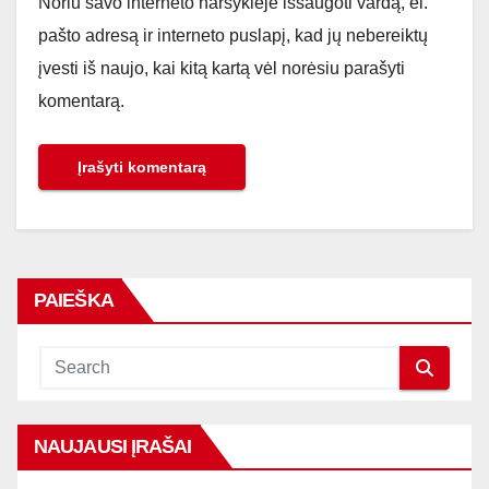
Noriu savo interneto naršyklėje išsaugoti vardą, el.
pašto adresą ir interneto puslapį, kad jų nebereiktų
įvesti iš naujo, kai kitą kartą vėl norėsiu parašyti
komentarą.
PAIEŠKA
NAUJAUSI ĮRAŠAI