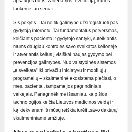
apsaugos duris, žadėdamos revoliuciją, kurios
laukėme jau seniai.
Šis pokytis – tai ne tik galimybė užsiregistruoti pas
gydytoją internetu. Tai fundamentalus perversmas,
keičiantis paciento ir gydytojo santykį, suteikiantis
mums daugiau kontrolės savo sveikatos kelionėje
ir atveriantis kelius į visiškai naujas gydymo bei
prevencijos galimybes. Nuo valstybinės sistemos
„e.sveikata“ iki privačių iniciatyvų ir mobiliųjų
programėlių – skaitmeninė ekosistema plečiasi, o
mes, pacientai, tampame jos pagrindiniais
veikėjais. Panagrinėkime išsamiau, kaip šios
technologijos keičia Lietuvos medicinos veidą ir
ką kiekvienam iš mūsų reiškia turėti „savo daktarą“
skaitmeniniame amžiuje.