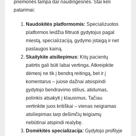
priemonės tampa dar naudingesnės. Štai keli
patarimai:
Naudokitės platformomis:
Specializuotos
platformos leidžia filtruoti gydytojus pagal
miestą, specializaciją, gydymo įstaigą ir net
paslaugos kainą.
Skaitykite atsiliepimus:
Kitų pacientų
patirtis gali būti labai vertinga. Atkreipkite
dėmesį ne tik į bendrą reitingą, bet ir į
komentarus – juose dažnai atsispindi
gydytojo bendravimo stilius, atidumas,
polinkis atsakyti į klausimus. Tačiau
vertinkite juos kritiškai – vienas neigiamas
atsiliepimas tarp dešimčių teigiamų
nebūtinai atspindi realybę.
Domėkitės specializacija:
Gydytojo profilyje