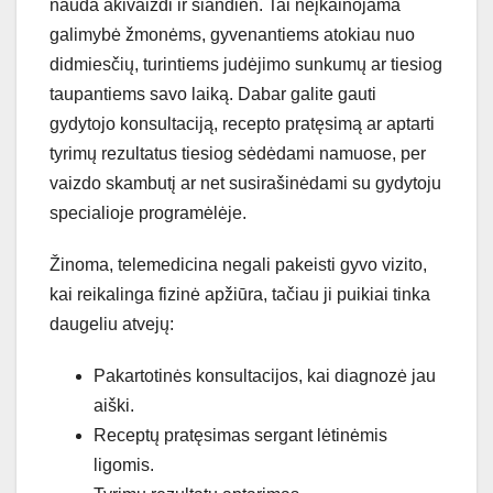
nauda akivaizdi ir šiandien. Tai neįkainojama
galimybė žmonėms, gyvenantiems atokiau nuo
didmiesčių, turintiems judėjimo sunkumų ar tiesiog
taupantiems savo laiką. Dabar galite gauti
gydytojo konsultaciją, recepto pratęsimą ar aptarti
tyrimų rezultatus tiesiog sėdėdami namuose, per
vaizdo skambutį ar net susirašinėdami su gydytoju
specialioje programėlėje.
Žinoma, telemedicina negali pakeisti gyvo vizito,
kai reikalinga fizinė apžiūra, tačiau ji puikiai tinka
daugeliu atvejų:
Pakartotinės konsultacijos, kai diagnozė jau
aiški.
Receptų pratęsimas sergant lėtinėmis
ligomis.