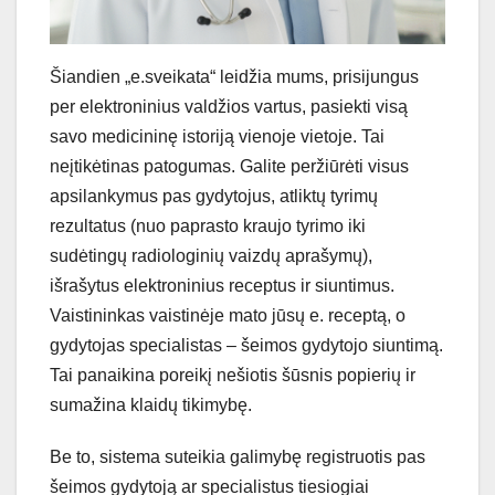
Šiandien „e.sveikata“ leidžia mums, prisijungus
per elektroninius valdžios vartus, pasiekti visą
savo medicininę istoriją vienoje vietoje. Tai
neįtikėtinas patogumas. Galite peržiūrėti visus
apsilankymus pas gydytojus, atliktų tyrimų
rezultatus (nuo paprasto kraujo tyrimo iki
sudėtingų radiologinių vaizdų aprašymų),
išrašytus elektroninius receptus ir siuntimus.
Vaistininkas vaistinėje mato jūsų e. receptą, o
gydytojas specialistas – šeimos gydytojo siuntimą.
Tai panaikina poreikį nešiotis šūsnis popierių ir
sumažina klaidų tikimybę.
Be to, sistema suteikia galimybę registruotis pas
šeimos gydytoją ar specialistus tiesiogiai