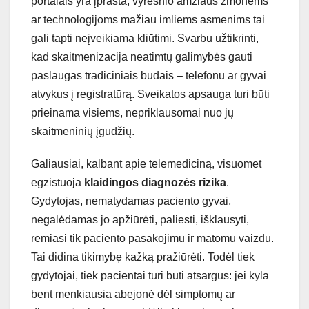
portalais yra įprasta, vyresnio amžiaus žmonėms
ar technologijoms mažiau imliems asmenims tai
gali tapti neįveikiama kliūtimi. Svarbu užtikrinti,
kad skaitmenizacija neatimtų galimybės gauti
paslaugas tradiciniais būdais – telefonu ar gyvai
atvykus į registratūrą. Sveikatos apsauga turi būti
prieinama visiems, nepriklausomai nuo jų
skaitmeninių įgūdžių.
Galiausiai, kalbant apie telemediciną, visuomet
egzistuoja
klaidingos diagnozės rizika
.
Gydytojas, nematydamas paciento gyvai,
negalėdamas jo apžiūrėti, paliesti, išklausyti,
remiasi tik paciento pasakojimu ir matomu vaizdu.
Tai didina tikimybę kažką pražiūrėti. Todėl tiek
gydytojai, tiek pacientai turi būti atsargūs: jei kyla
bent menkiausia abejonė dėl simptomų ar