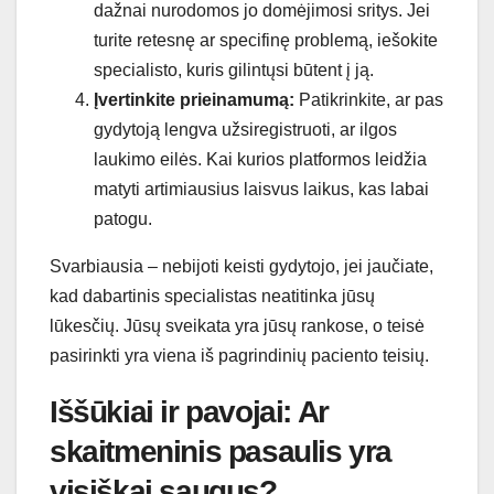
dažnai nurodomos jo domėjimosi sritys. Jei
turite retesnę ar specifinę problemą, iešokite
specialisto, kuris gilintųsi būtent į ją.
Įvertinkite prieinamumą:
Patikrinkite, ar pas
gydytoją lengva užsiregistruoti, ar ilgos
laukimo eilės. Kai kurios platformos leidžia
matyti artimiausius laisvus laikus, kas labai
patogu.
Svarbiausia – nebijoti keisti gydytojo, jei jaučiate,
kad dabartinis specialistas neatitinka jūsų
lūkesčių. Jūsų sveikata yra jūsų rankose, o teisė
pasirinkti yra viena iš pagrindinių paciento teisių.
Iššūkiai ir pavojai: Ar
skaitmeninis pasaulis yra
visiškai saugus?