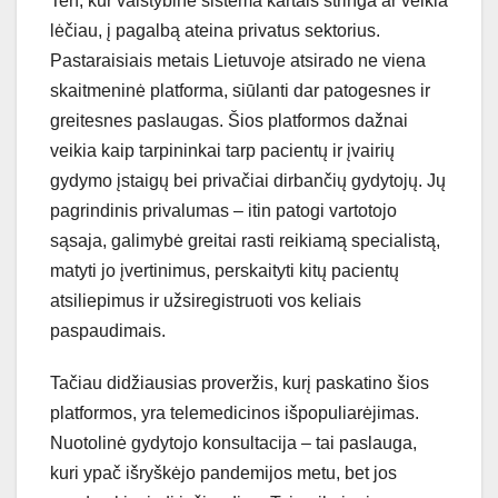
Ten, kur valstybinė sistema kartais stringa ar veikia
lėčiau, į pagalbą ateina privatus sektorius.
Pastaraisiais metais Lietuvoje atsirado ne viena
skaitmeninė platforma, siūlanti dar patogesnes ir
greitesnes paslaugas. Šios platformos dažnai
veikia kaip tarpininkai tarp pacientų ir įvairių
gydymo įstaigų bei privačiai dirbančių gydytojų. Jų
pagrindinis privalumas – itin patogi vartotojo
sąsaja, galimybė greitai rasti reikiamą specialistą,
matyti jo įvertinimus, perskaityti kitų pacientų
atsiliepimus ir užsiregistruoti vos keliais
paspaudimais.
Tačiau didžiausias proveržis, kurį paskatino šios
platformos, yra telemedicinos išpopuliarėjimas.
Nuotolinė gydytojo konsultacija – tai paslauga,
kuri ypač išryškėjo pandemijos metu, bet jos