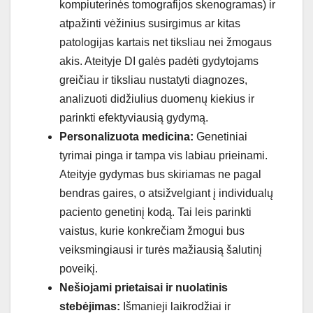
kompiuterinės tomografijos skenogramas) ir
atpažinti vėžinius susirgimus ar kitas
patologijas kartais net tiksliau nei žmogaus
akis. Ateityje DI galės padėti gydytojams
greičiau ir tiksliau nustatyti diagnozes,
analizuoti didžiulius duomenų kiekius ir
parinkti efektyviausią gydymą.
Personalizuota medicina:
Genetiniai
tyrimai pinga ir tampa vis labiau prieinami.
Ateityje gydymas bus skiriamas ne pagal
bendras gaires, o atsižvelgiant į individualų
paciento genetinį kodą. Tai leis parinkti
vaistus, kurie konkrečiam žmogui bus
veiksmingiausi ir turės mažiausią šalutinį
poveikį.
Nešiojami prietaisai ir nuolatinis
stebėjimas:
Išmanieji laikrodžiai ir