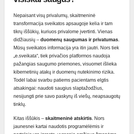
Nepaisant visų privalumų, skaitmeninė
transformacija sveikatos apsaugoje kelia ir tam
tikrų iššūkių, kuriuos privalome įvertinti. Vienas
didžiausių –
duomenų saugumas ir privatumas
.
Mūsų sveikatos informacija yra itin jautri. Nors tiek
„e.sveikata“, tiek privačios platformos naudoja
pažangias saugumo priemones, visuomet išlieka
kibernetinių atakų ir duomenų nutekinimo rizika.
Todėl labai svarbu patiems pacientams elgtis
atsakingai: naudoti saugius slaptažodžius,
nesijungti prie savo paskyrų iš viešų, neapsaugotų
tinklų.
Kitas iššūkis –
skaitmeninė atskirtis
. Nors
jaunesnei kartai naudotis programėlėmis ir