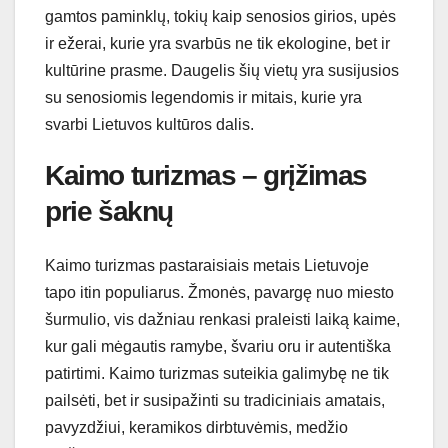
gamtos paminklų, tokių kaip senosios girios, upės
ir ežerai, kurie yra svarbūs ne tik ekologine, bet ir
kultūrine prasme. Daugelis šių vietų yra susijusios
su senosiomis legendomis ir mitais, kurie yra
svarbi Lietuvos kultūros dalis.
Kaimo turizmas – grįžimas
prie šaknų
Kaimo turizmas pastaraisiais metais Lietuvoje
tapo itin populiarus. Žmonės, pavargę nuo miesto
šurmulio, vis dažniau renkasi praleisti laiką kaime,
kur gali mėgautis ramybe, švariu oru ir autentiška
patirtimi. Kaimo turizmas suteikia galimybę ne tik
pailsėti, bet ir susipažinti su tradiciniais amatais,
pavyzdžiui, keramikos dirbtuvėmis, medžio