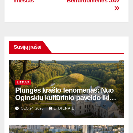
miestas
Bendruomenės JAV
įrašų
Susiją įrašai
LIETUVA
Plungės krašto fenomenas: Nuo
Oginskių kultūrinio paveldo iki
Žemaitijos gamtos perlų
GEG 24, 2026
LTDIENA.LT