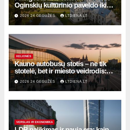
Oginskių kultūrinio paveldo iki
Žemaitijos gamtos perlų
2026 24 GEGUŽĖS
LTDIENA.LT
KELIONĖS
Kauno autobusų stotis – ne tik
stotelė, bet ir miesto veidrodis:
modernūs vartai į laikinąją
2026 24 GEGUŽĖS
LTDIENA.LT
sostinę
VERSLAS IR EKONOMIKA
LDB palikimas ir nauja era: kaip