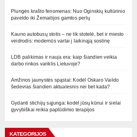
Plungės krašto fenomenas: Nuo Oginskių kultūrinio
paveldo iki Žemaitijos gamtos perlų
Kauno autobusų stotis – ne tik stotelė, bet ir miesto
veidrodis: modernūs vartai į laikinąją sostinę
LDB palikimas ir nauja era: kaip šiandien veikia
darbo rinkos variklis Lietuvoje?
Amžinos jaunystės spąstai: Kodėl Oskaro Vaildo
šedevras šiandien aktualesnis nei bet kada?
Gydanti stichijų sąjunga: kodėl jūsų kūnui ir sielai
gyvybiškai reikia paplūdimio terapijos
KATEGORIJOS