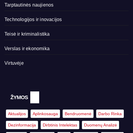
Tarptautinės naujienos
Technologijos ir inovacijos
Teisė ir kriminalistika
Verslas ir ekonomika
Virtuvėje
ŽYMOS
Aktualijos
Aplinkosauga
Bendruomenė
Darbo Rinka
Dezinformacija
Dirbtinis Intelektas
Duomenų Analizė