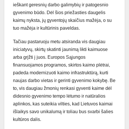
ieškant geresnių darbo galimybių ir patogesnio
gyvenimo būdo. Dėl šios priežasties daugelis
kaimų nyksta, jų gyventojų skaičius mažėja, o su
tuo mažėja ir kultūrinis paveldas.
Tačiau pastaruoju metu atsiranda vis daugiau
iniciatyvų, skirtų skatinti jaunimą likti kaimuose
arba grįžti į juos. Europos Sąjungos
finansuojamos programos, skirtos kaimo plėtrai,
padeda modernizuoti kaimo infrastruktūrą, kurti
naujas darbo vietas ir gerinti gyvenimo kokybę. Be
to, vis daugiau žmonių renkasi gyventi kaime dėl
didesnio gyvenimo tempo lėtumo ir natūralios
aplinkos, kas suteikia vilties, kad Lietuvos kaimai
išlaikys savo unikalumą ir toliau bus svarbi šalies
kultūros dalis.