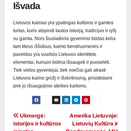
Išvada
Lietuvos kaimas yra ypatingas kultūros ir gamtos
turtas, kuris atspindi tautos istoriją, tradicijas ir ryšį
su gamta. Nors šiuolaikinis gyvenimo būdas kelia
tam tikrus iššūkius, kaimo bendruomenės ir
paveldas yra svarbūs Lietuvos identiteto
elementai, kuriuos būtina išsaugoti ir puoselėti.
Tiek vietos gyventojai, tiek svečiai gali atrasti
Lietuvos kaimo grožį ir išskirtinumą, prisidėdami
prie jo išsaugojimo ateities kartoms.
Navigacija
Ukmergė:
Amerika Lietuvoje:
istorijos ir kultūros
Lietuvių Kultūra ir
tarp