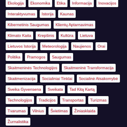
Ekologija
Ekonomika
Etika
Informacija
Inovacijos
Interaktyvumas
Istorija
Kaunas
Kibernetinis Saugumas
Klientų Aptarnavimas
Klimato Kaita
Krepšinis
Kultūra
Lietuva
Lietuvos Istorija
Meteorologija
Naujienos
Orai
Politika
Pramogos
Saugumas
Skaitmeninės Technologijos
Skaitmeninė Transformacija
Skaitmenizacija
Socialiniai Tinklai
Socialinė Atsakomybė
Sveika Gyvensena
Sveikata
Tad Kitą Kartą
Technologijos
Tradicijos
Transportas
Turizmas
Tvarumas
Vilnius
Švietimas
Žiniasklaida
Žurnalistika