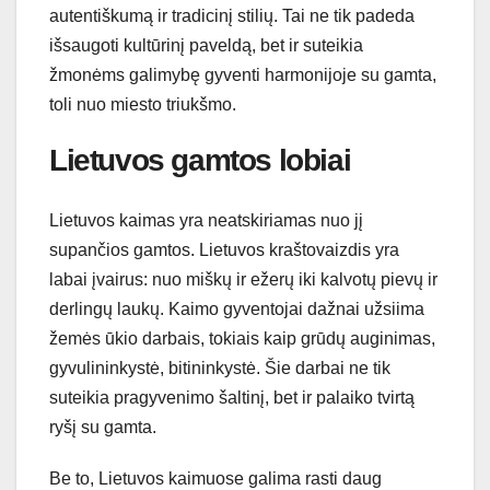
autentiškumą ir tradicinį stilių. Tai ne tik padeda
išsaugoti kultūrinį paveldą, bet ir suteikia
žmonėms galimybę gyventi harmonijoje su gamta,
toli nuo miesto triukšmo.
Lietuvos gamtos lobiai
Lietuvos kaimas yra neatskiriamas nuo jį
supančios gamtos. Lietuvos kraštovaizdis yra
labai įvairus: nuo miškų ir ežerų iki kalvotų pievų ir
derlingų laukų. Kaimo gyventojai dažnai užsiima
žemės ūkio darbais, tokiais kaip grūdų auginimas,
gyvulininkystė, bitininkystė. Šie darbai ne tik
suteikia pragyvenimo šaltinį, bet ir palaiko tvirtą
ryšį su gamta.
Be to, Lietuvos kaimuose galima rasti daug