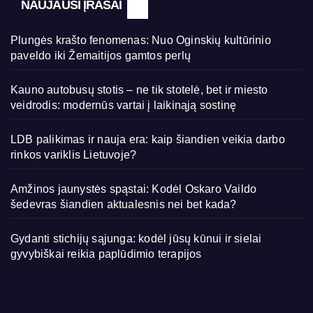
NAUJAUSI ĮRAŠAI
Plungės krašto fenomenas: Nuo Oginskių kultūrinio
paveldo iki Žemaitijos gamtos perlų
Kauno autobusų stotis – ne tik stotelė, bet ir miesto
veidrodis: modernūs vartai į laikinąją sostinę
LDB palikimas ir nauja era: kaip šiandien veikia darbo
rinkos variklis Lietuvoje?
Amžinos jaunystės spąstai: Kodėl Oskaro Vaildo
šedevras šiandien aktualesnis nei bet kada?
Gydanti stichijų sąjunga: kodėl jūsų kūnui ir sielai
gyvybiškai reikia paplūdimio terapijos