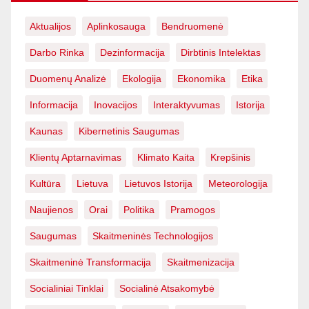
Aktualijos
Aplinkosauga
Bendruomenė
Darbo Rinka
Dezinformacija
Dirbtinis Intelektas
Duomenų Analizė
Ekologija
Ekonomika
Etika
Informacija
Inovacijos
Interaktyvumas
Istorija
Kaunas
Kibernetinis Saugumas
Klientų Aptarnavimas
Klimato Kaita
Krepšinis
Kultūra
Lietuva
Lietuvos Istorija
Meteorologija
Naujienos
Orai
Politika
Pramogos
Saugumas
Skaitmeninės Technologijos
Skaitmeninė Transformacija
Skaitmenizacija
Socialiniai Tinklai
Socialinė Atsakomybė