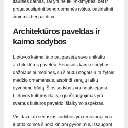
liaudies dainas. Tai yra ne tik linksmybės, bet ir
proga sustiprinti bendruomenės ryšius, pasidalinti
žiniomis bei patirtimi.
Architektūros paveldas ir
kaimo sodybos
Lietuvos kaimai taip pat garsėja savo unikaliu
architektūros paveldu. Senosios kaimo sodybos,
dažniausiai medinės, su šiaudų stogais ir raižytais
medžio ornamentais, atspindi senųjų laikų
gyvenimo būdą. Šios sodybos yra neatsiejama
Lietuvos kultūros dalis, o jų išsaugojimas yra
svarbus kultūros paveldo išlaikymo aspektas.
Vis dažniau senosios sodybos yra renovuojamos
ir pritaikomos šiuolaikiniam gyvenimui, išsaugant