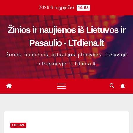
Skip
2026 6 rugpjūčio
14:53
to
content
Žinios ir naujienos iš Lietuvos ir
Pasaulio - LTdiena.lt
Žinios, naujienos, aktualijos, įdomybės, Lietuvoje
ir Pasaulyje - LTdiena.lt
LIETUVA