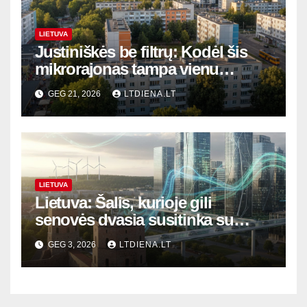
LIETUVA
Justiniškės be filtrų: Kodėl šis
mikrorajonas tampa vienu
geidžiamiausių Vilniuje?
GEG 21, 2026
LTDIENA.LT
LIETUVA
Lietuva: Šalis, kurioje gili
senovės dvasia susitinka su
rytojaus inovacijomis
GEG 3, 2026
LTDIENA.LT