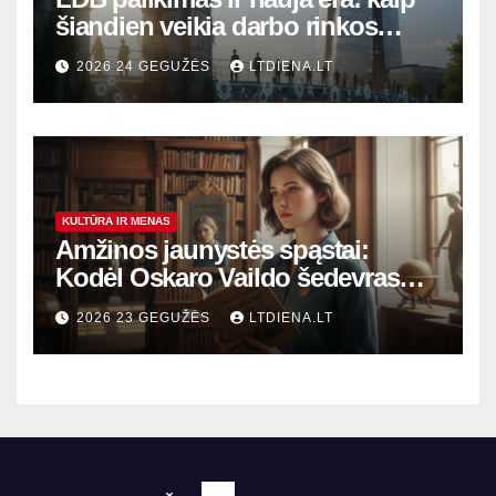
šiandien veikia darbo rinkos
variklis Lietuvoje?
2026 24 GEGUŽĖS
LTDIENA.LT
KULTŪRA IR MENAS
Amžinos jaunystės spąstai:
Kodėl Oskaro Vaildo šedevras
šiandien aktualesnis nei bet
2026 23 GEGUŽĖS
LTDIENA.LT
kada?