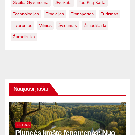
Sveika Gyvensena
Sveikata
Tad Kitą Kartą
Technologijos
Tradicijos
Transportas
Turizmas
Tvarumas
Vilnius
Švietimas
Žiniasklaida
Žurnalistika
Naujausi įrašai
LIETUVA
Plungės krašto fenomenas: Nuo