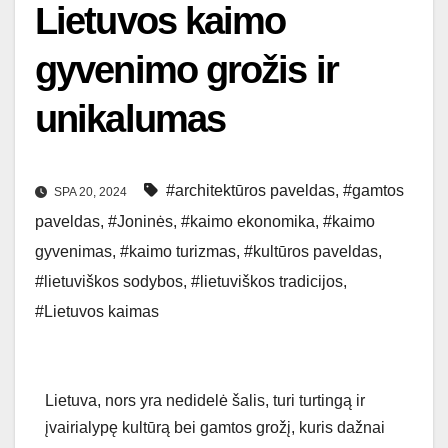
Lietuvos kaimo
gyvenimo grožis ir
unikalumas
#architektūros paveldas
,
#gamtos
SPA 20, 2024
paveldas
,
#Joninės
,
#kaimo ekonomika
,
#kaimo
gyvenimas
,
#kaimo turizmas
,
#kultūros paveldas
,
#lietuviškos sodybos
,
#lietuviškos tradicijos
,
#Lietuvos kaimas
Lietuva, nors yra nedidelė šalis, turi turtingą ir
įvairialypę kultūrą bei gamtos grožį, kuris dažnai