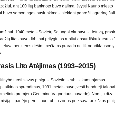
zdžiui, ant 100 litų banknoto buvo galima išvysti Kauno miesto
Tai buvo sąmoningas pasirinkimas, siekiant pabrėžti agrarinę šal
s amžinai. 1940 metais Sovietų Sąjungai okupavus Lietuvą, prasi
džių litas buvo dirbtinai prilygintas rubliui absurdišku kursu, o
s. Lietuva penkiems dešimtmečiams prarado ne tik nepriklausomy
s.
rasis Lito Atėjimas (1993–2015)
ūtinybė turėti savus pinigus. Sovietinis rublis, kamuojamas
ip laikinas sprendimas, 1991 metais buvo įvesti bendrieji talonai
uometinio premjero Gedimino Vagnoriaus pavardę). Nors jų diza
o misiją – padėjo pereiti nuo rublio zonos prie savarankiškos pini