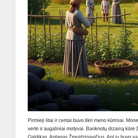
Pirmieji litai ir centai buvo tikri meno kūriniai. M
vertė ir augaliniai motyvai. Banknotų dizainą kūr
Galdikas, Antanas Žmuidzinavičius. Ant jų buvo vaiz