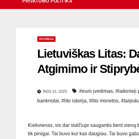
PRIVATUMO POLITIKA
ISTORIJA
Lietuviškas Litas: D
Atgimimo ir Stiprybė
#euro įvedimas
,
#laikinieji
RGS 15, 2025
banknotai
,
#lito istorija
,
#lito monetos
,
#tarpuka
Kiekvienas, vis dar stalčiuje saugantis bent vieną 
tik pinigai. Tai buvo kur kas daugiau. Tai buvo gab