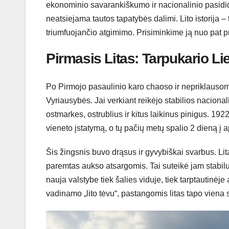
ekonominio savarankiškumo ir nacionalinio pasididž
neatsiejama tautos tapatybės dalimi. Lito istorija –
triumfuojančio atgimimo. Prisiminkime ją nuo pat p
Pirmasis Litas: Tarpukario L
Po Pirmojo pasaulinio karo chaoso ir nepriklausom
Vyriausybės. Jai verkiant reikėjo stabilios nacional
ostmarkes, ostrublius ir kitus laikinus pinigus. 1
vieneto įstatymą, o tų pačių metų spalio 2 dieną į ap
Šis žingsnis buvo drąsus ir gyvybiškai svarbus. Lita
paremtas aukso atsargomis. Tai suteikė jam stabil
nauja valstybe tiek šalies viduje, tiek tarptautinėj
vadinamo „lito tėvu“, pastangomis litas tapo viena st