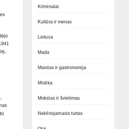
Kriminalai
ies
Kultūra ir menas
dėjo
Lietuva
 1941
bę,
Mada
Maistas ir gastronomija
Mistika
,
Mokslas ir švietimas
inas
gų
Nekilnojamasis turtas
Orai