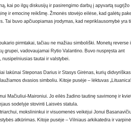
ą, kai po ilgų diskusijų ir pasirengimo darbų į apyvartą sugrįžo
loginę ir emocinę reikšmę. Žmonės stovėjo eilėse, kad galėtų pake
tus. Tai buvo apčiuopiamas įrodymas, kad nepriklausomybė yra tik
tarpukario pirmtakai, tačiau ne mažiau simboliški. Monetų reverse i
kų grupei, vadovaujamai Rytio Valantino. Buvo nuspręsta ant
nusipelniusias tautai ir valstybei.
iai lakūnai Steponas Darius ir Stasys Girėnas, kurių didvyriškas
alaužiamos dvasios simboliu. Kitoje pusėje – lėktuvas „Lituanica
nui Mačiuliui-Maironiui. Jo eilės žadino tautinę savimonę ir kvie
aus sodelyje stovinti Laisvės statula.
triarchui, mokslininkui ir visuomenės veikėjui Jonui Basanavičiu
ybės atkūrimas. Kitoje pusėje – Vilniaus arkikatedra ir varpinė