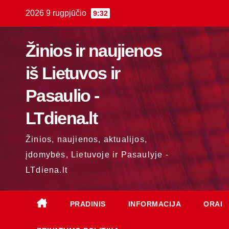
Skip
2026 9 rugpjūčio
9:32
to
content
Žinios ir naujienos
iš Lietuvos ir
Pasaulio -
LTdiena.lt
Žinios, naujienos, aktualijos,
įdomybės, Lietuvoje ir Pasaulyje -
LTdiena.lt
PRADINIS
INFORMACIJA
ORAI