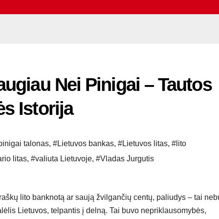
augiau Nei Pinigai – Tautos
s Istorija
 pinigai talonas
,
#Lietuvos bankas
,
#Lietuvos litas
,
#lito
rio litas
,
#valiuta Lietuvoje
,
#Vladas Jurgutis
traškų lito banknotą ar saują žvilgančių centų, paliudys – tai ne
alėlis Lietuvos, telpantis į delną. Tai buvo nepriklausomybės,