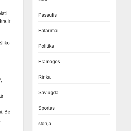
isti
Pasaulis
ra ir
Patarimai
šliko
Politika
Pramogos
Rinka
“,
Saviugda
tė
Sportas
i. Be
,
storija