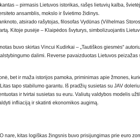
tas – pirmasis Lietuvos istorikas, rašęs lietuvių kalba, švietėj
rsiteto ansamblis, mokslo ir švietimo židinys.
banknoto, atsirado rašytojas, filosofas Vydūnas (Vilhelmas Storos
rtą. Kitoje pusėje – Klaipėdos švyturys, simbolizuojantis Lietu
tas buvo skirtas Vincui Kudirkai – „Tautiškos giesmės“ autoriu
valstybingumo dalimi. Reverse pavaizduotas Lietuvos peizažas 
nė, bet ir maža istorijos pamoka, priminimas apie žmones, kuri
 Litas tapo stabilumo garantu. Iš pradžių susietas su JAV doleriu
ntuotas ir tvirtai susietas su euru. Valiutų valdybos modelis užti
valdyti infliaciją ir skatinti ekonomikos augimą.
 nare, kitas logiškas žingsnis buvo prisijungimas prie euro zo