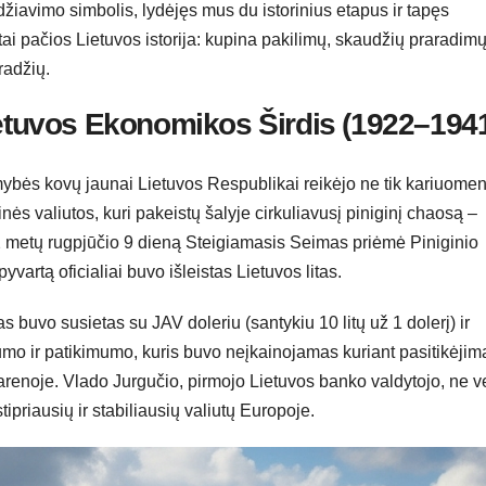
iavimo simbolis, lydėjęs mus du istorinius etapus ir tapęs
 tai pačios Lietuvos istorija: kupina pakilimų, skaudžių praradimų
radžių.
ietuvos Ekonomikos Širdis (1922–194
ybės kovų jaunai Lietuvos Respublikai reikėjo ne tik kariuomen
inės valiutos, kuri pakeistų šalyje cirkuliavusį piniginį chaosą –
922 metų rugpjūčio 9 dieną Steigiamasis Seimas priėmė Piniginio
yvartą oficialiai buvo išleistas Lietuvos litas.
s buvo susietas su JAV doleriu (santykiu 10 litų už 1 dolerį) ir
umo ir patikimumo, kuris buvo neįkainojamas kuriant pasitikėjim
e arenoje. Vlado Jurgučio, pirmojo Lietuvos banko valdytojo, ne ve
ipriausių ir stabiliausių valiutų Europoje.