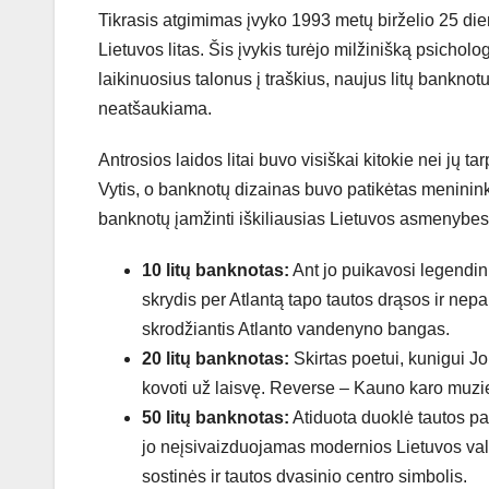
Tikrasis atgimimas įvyko 1993 metų birželio 25 dien
Lietuvos litas. Šis įvykis turėjo milžinišką psicho
laikinuosius talonus į traškius, naujus litų bankno
neatšaukiama.
Antrosios laidos litai buvo visiškai kitokie nei jų 
Vytis, o banknotų dizainas buvo patikėtas meninin
banknotų įamžinti iškiliausias Lietuvos asmenybes, 
10 litų banknotas:
Ant jo puikavosi legendin
skrydis per Atlantą tapo tautos drąsos ir nep
skrodžiantis Atlanto vandenyno bangas.
20 litų banknotas:
Skirtas poetui, kunigui Jo
kovoti už laisvę. Reverse – Kauno karo muziej
50 litų banknotas:
Atiduota duoklė tautos pa
jo neįsivaizduojamas modernios Lietuvos valst
sostinės ir tautos dvasinio centro simbolis.