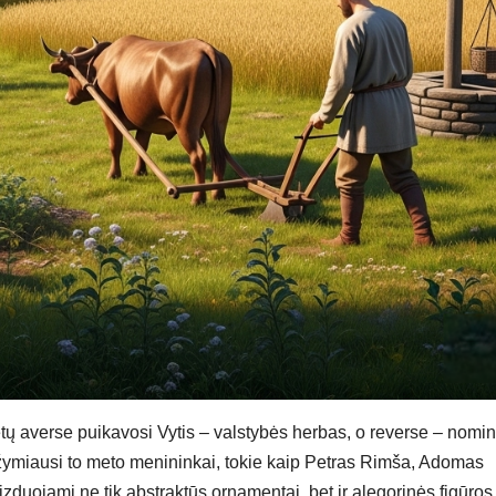
onetų averse puikavosi Vytis – valstybės herbas, o reverse – nomi
ė žymiausi to meto menininkai, tokie kaip Petras Rimša, Adomas
duojami ne tik abstraktūs ornamentai, bet ir alegorinės figūros