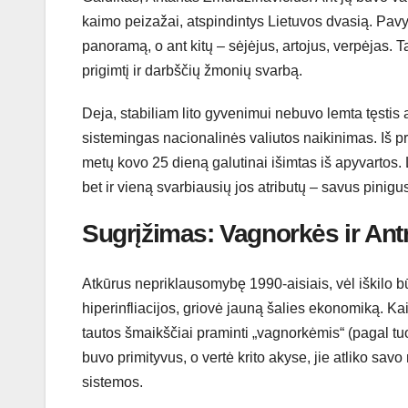
kaimo peizažai, atspindintys Lietuvos dvasią. Pavy
panoramą, o ant kitų – sėjėjus, artojus, verpėjas. 
prigimtį ir darbščių žmonių svarbą.
Deja, stabiliam lito gyvenimui nebuvo lemta tęsti
sistemingas nacionalinės valiutos naikinimas. Iš pra
metų kovo 25 dieną galutinai išimtas iš apyvarto
bet ir vieną svarbiausių jos atributų – savus pinigu
Sugrįžimas: Vagnorkės ir Ant
Atkūrus nepriklausomybę 1990-aisiais, vėl iškilo b
hiperinfliacijos, griovė jauną šalies ekonomiką. Ka
tautos šmaikščiai praminti „vagnorkėmis“ (pagal t
buvo primityvus, o vertė krito akyse, jie atliko sav
sistemos.