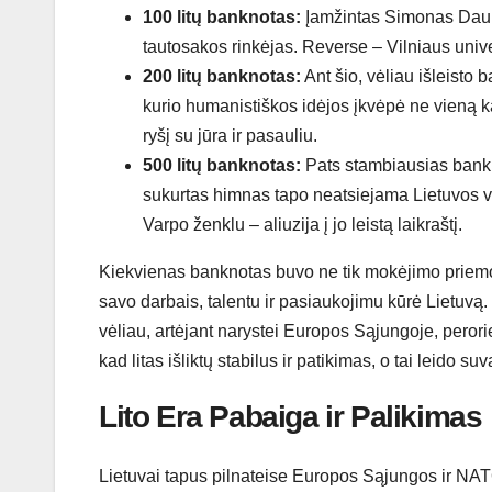
100 litų banknotas:
Įamžintas Simonas Daukan
tautosakos rinkėjas. Reverse – Vilniaus unive
200 litų banknotas:
Ant šio, vėliau išleisto 
kurio humanistiškos idėjos įkvėpė ne vieną ka
ryšį su jūra ir pasauliu.
500 litų banknotas:
Pats stambiausias bankno
sukurtas himnas tapo neatsiejama Lietuvos 
Varpo ženklu – aliuzija į jo leistą laikraštį.
Kiekvienas banknotas buvo ne tik mokėjimo priemo
savo darbais, talentu ir pasiaukojimu kūrė Lietuvą.
vėliau, artėjant narystei Europos Sąjungoje, perorie
kad litas išliktų stabilus ir patikimas, o tai leido su
Lito Era Pabaiga ir Palikimas
Lietuvai tapus pilnateise Europos Sąjungos ir NATO