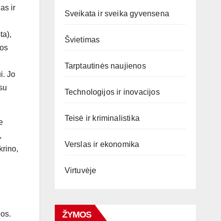
as ir
Sveikata ir sveika gyvensena
ta),
Švietimas
vos
Tarptautinės naujienos
i. Jo
su
Technologijos ir inovacijos
Teisė ir kriminalistika
e
,
Verslas ir ekonomika
krino,
Virtuvėje
ŽYMOS
nos.