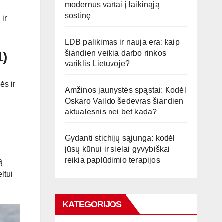
modernūs vartai į laikinąją
sostinę
 ir
LDB palikimas ir nauja era: kaip
šiandien veikia darbo rinkos
1)
variklis Lietuvoje?
ės ir
Amžinos jaunystės spąstai: Kodėl
Oskaro Vaildo šedevras šiandien
aktualesnis nei bet kada?
Gydanti stichijų sąjunga: kodėl
jūsų kūnui ir sielai gyvybiškai
reikia paplūdimio terapijos
ą
ltui
KATEGORIJOS