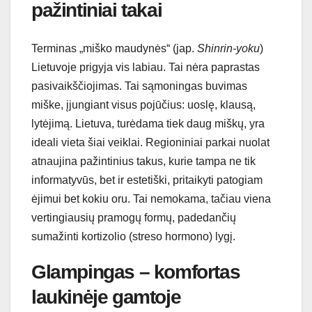
pažintiniai takai
Terminas „miško maudynės“ (jap.
Shinrin-yoku
)
Lietuvoje prigyja vis labiau. Tai nėra paprastas
pasivaikščiojimas. Tai sąmoningas buvimas
miške, įjungiant visus pojūčius: uoslę, klausą,
lytėjimą. Lietuva, turėdama tiek daug miškų, yra
ideali vieta šiai veiklai. Regioniniai parkai nuolat
atnaujina pažintinius takus, kurie tampa ne tik
informatyvūs, bet ir estetiški, pritaikyti patogiam
ėjimui bet kokiu oru. Tai nemokama, tačiau viena
vertingiausių pramogų formų, padedančių
sumažinti kortizolio (streso hormono) lygį.
Glampingas – komfortas
laukinėje gamtoje