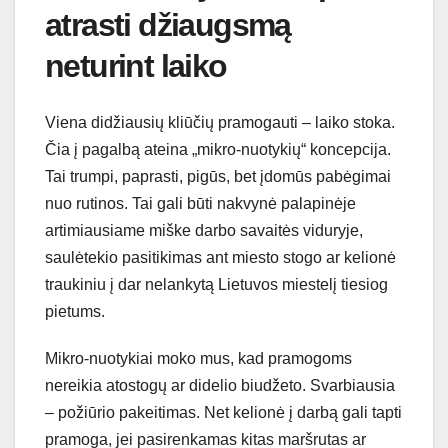
atrasti džiaugsmą
neturint laiko
Viena didžiausių kliūčių pramogauti – laiko stoka.
Čia į pagalbą ateina „mikro-nuotykių“ koncepcija.
Tai trumpi, paprasti, pigūs, bet įdomūs pabėgimai
nuo rutinos. Tai gali būti nakvynė palapinėje
artimiausiame miške darbo savaitės viduryje,
saulėtekio pasitikimas ant miesto stogo ar kelionė
traukiniu į dar nelankytą Lietuvos miestelį tiesiog
pietums.
Mikro-nuotykiai moko mus, kad pramogoms
nereikia atostogų ar didelio biudžeto. Svarbiausia
– požiūrio pakeitimas. Net kelionė į darbą gali tapti
pramoga, jei pasirenkamas kitas maršrutas ar