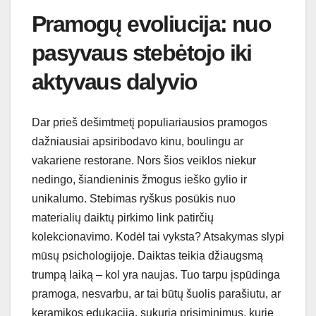
Pramogų evoliucija: nuo
pasyvaus stebėtojo iki
aktyvaus dalyvio
Dar prieš dešimtmetį populiariausios pramogos
dažniausiai apsiribodavo kinu, boulingu ar
vakariene restorane. Nors šios veiklos niekur
nedingo, šiandieninis žmogus ieško gylio ir
unikalumo. Stebimas ryškus posūkis nuo
materialių daiktų pirkimo link patirčių
kolekcionavimo. Kodėl tai vyksta? Atsakymas slypi
mūsų psichologijoje. Daiktas teikia džiaugsmą
trumpą laiką – kol yra naujas. Tuo tarpu įspūdinga
pramoga, nesvarbu, ar tai būtų šuolis parašiutu, ar
keramikos edukacija, sukuria prisiminimus, kurie