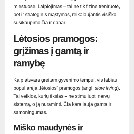
miestuose. Laipiojimas – tai ne tik fizinė treniruotė,
bet ir strateginis mąstymas, reikalaujantis visiško
susikaupimo čia ir dabar.
Lėtosios pramogos:
grįžimas į gamtą ir
ramybę
Kaip atsvara greitam gyvenimo tempui, vis labiau
populiarėja „lėtosios“ pramogos (angl.
slow living
).
Tai veiklos, kurių tikslas – ne stimuliuoti nervų
sistemą, o ją nuraminti. Čia karaliauja gamta ir
sąmoningumas.
Miško maudynės ir