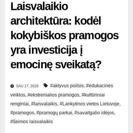
Laisvalaikio
architektūra: kodėl
kokybiškos pramogos
yra investicija į
emocinę sveikatą?
#aktyvus poilsis
,
#edukacinės
SAU 17, 2026
veiklos
,
#ekstremalios pramogos
,
#kultūriniai
renginiai
,
#laisvalaikis
,
#Lankytinos vietos Lietuvoje
,
#pramogos
,
#pramogų parkai
,
#savaitgalio idėjos
,
#šeimos laisvalaikis