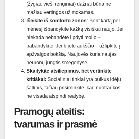
(žygiai, vieši renginiai) dažnai būna ne
mažiau vertingos už mokamas.
Išeikite iš komforto zonos:
Bent kartą per
mėnesį išbandykite kažką visiškai naujo. Jei
niekada nebandėte lipdyti molio –
pabandykite. Jei bijote aukščio – užlipkite į
apžvalgos bokštą. Naujovės kuria naujas
neuronų jungtis smegenyse.
Skaitykite atsiliepimus, bet vertinkite
kritiškai:
Socialiniai tinklai yra puikus idėjų
šaltinis, tačiau prisiminkite, kad nuotraukos
ne visada atspindi realybę.
Pramogų ateitis:
tvarumas ir prasmė