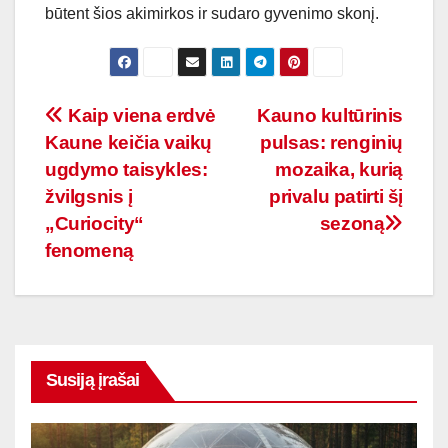
būtent šios akimirkos ir sudaro gyvenimo skonį.
Navigacija
Kaip viena erdvė
Kauno kultūrinis
Kaune keičia vaikų
pulsas: renginių
tarp
ugdymo taisykles:
mozaika, kurią
įrašų
žvilgsnis į
privalu patirti šį
„Curiocity“
sezoną
fenomeną
Susiją įrašai