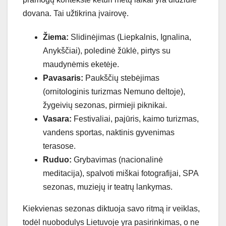
dovana. Tai užtikrina įvairovę.
Žiema:
Slidinėjimas (Liepkalnis, Ignalina,
Anykščiai), poledinė žūklė, pirtys su
maudynėmis eketėje.
Pavasaris:
Paukščių stebėjimas
(ornitologinis turizmas Nemuno deltoje),
žygeivių sezonas, pirmieji piknikai.
Vasara:
Festivaliai, pajūris, kaimo turizmas,
vandens sportas, naktinis gyvenimas
terasose.
Ruduo:
Grybavimas (nacionalinė
meditacija), spalvoti miškai fotografijai, SPA
sezonas, muziejų ir teatrų lankymas.
Kiekvienas sezonas diktuoja savo ritmą ir veiklas,
todėl nuobodulys Lietuvoje yra pasirinkimas, o ne