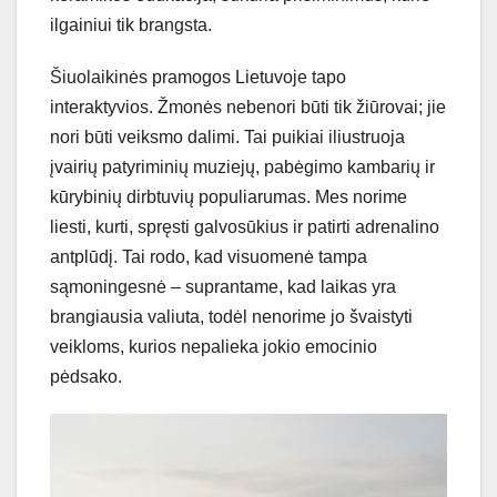
ilgainiui tik brangsta.
Šiuolaikinės pramogos Lietuvoje tapo
interaktyvios. Žmonės nebenori būti tik žiūrovai; jie
nori būti veiksmo dalimi. Tai puikiai iliustruoja
įvairių patyriminių muziejų, pabėgimo kambarių ir
kūrybinių dirbtuvių populiarumas. Mes norime
liesti, kurti, spręsti galvosūkius ir patirti adrenalino
antplūdį. Tai rodo, kad visuomenė tampa
sąmoningesnė – suprantame, kad laikas yra
brangiausia valiuta, todėl nenorime jo švaistyti
veikloms, kurios nepalieka jokio emocinio
pėdsako.