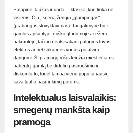
Palapinė, laužas ir uodai – klasika, kuri tinka ne
visiems. Čia į sceną žengia „glampingas“
(prabangus stovyklavimas). Tai galimybė būti
gamtos apsuptyje, miško glūdumoje ar ežero
pakrantėje, tačiau neatsisakant patogios lovos,
elektros ar net sūkurinės vonios po atviru
dangumi. Ši pramogų rūšis leidžia miestiečiams
pabėgti į gamtą be didelio pasiruošimo ir
diskomforto, todėl tampa vienu populiariausių
savaitgalio pasirinkimų poroms.
Intelektualus laisvalaikis:
smegenų mankšta kaip
pramoga