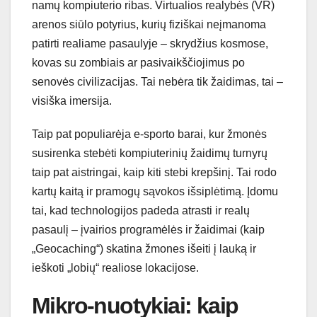
namų kompiuterio ribas. Virtualios realybės (VR)
arenos siūlo potyrius, kurių fiziškai neįmanoma
patirti realiame pasaulyje – skrydžius kosmose,
kovas su zombiais ar pasivaikščiojimus po
senovės civilizacijas. Tai nebėra tik žaidimas, tai –
visiška imersija.
Taip pat populiarėja e-sporto barai, kur žmonės
susirenka stebėti kompiuterinių žaidimų turnyrų
taip pat aistringai, kaip kiti stebi krepšinį. Tai rodo
kartų kaitą ir pramogų sąvokos išsiplėtimą. Įdomu
tai, kad technologijos padeda atrasti ir realų
pasaulį – įvairios programėlės ir žaidimai (kaip
„Geocaching“) skatina žmones išeiti į lauką ir
ieškoti „lobių“ realiose lokacijose.
Mikro-nuotykiai: kaip