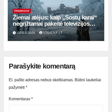
PRAMOGOS
Žiemai atėjus: kaip „Sostų karai“
negrįžtamai pakeitė televizijos
istoriją ir mūsų vaizduotę
GEG 3, 2026
LTDIENA.LT
Parašykite komentarą
El. pašto adresas nebus skelbiamas.
Būtini laukeliai
pažymėti
*
Komentaras
*