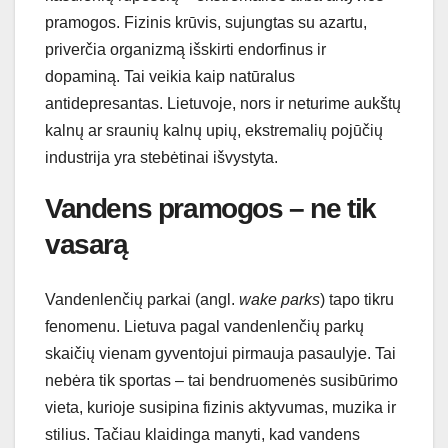
pramogos. Fizinis krūvis, sujungtas su azartu,
priverčia organizmą išskirti endorfinus ir
dopaminą. Tai veikia kaip natūralus
antidepresantas. Lietuvoje, nors ir neturime aukštų
kalnų ar sraunių kalnų upių, ekstremalių pojūčių
industrija yra stebėtinai išvystyta.
Vandens pramogos – ne tik
vasarą
Vandenlenčių parkai (angl.
wake parks
) tapo tikru
fenomenu. Lietuva pagal vandenlenčių parkų
skaičių vienam gyventojui pirmauja pasaulyje. Tai
nebėra tik sportas – tai bendruomenės susibūrimo
vieta, kurioje susipina fizinis aktyvumas, muzika ir
stilius. Tačiau klaidinga manyti, kad vandens