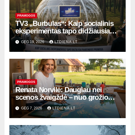
PRAMOGOS
TV3 „Burbulas“: Kaip socialinis
eksperimentas tapo didžiausia
pandemijos pramoga
GEG 19, 2026
LTDIENA.LT
PRAMOGOS
Renata Norvilė: Daugiau nei
scenos žvaigždė – nuo grožio
karalienės titulo iki epoksidinio
GEG 7, 2026
LTDIENA.LT
meno ir sodybos ramybės