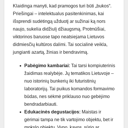
Klaidinga manyti, kad pramogos turi būti „bukos“.
Priešingai – intelektualus pasitenkinimas, kai
išsprendi sudėtingą užduotį ar sužinai ką nors
naujo, sukelia didžiulį džiaugsmą. Protmūšiai,
viktorinos baruose tapo neatsiejama Lietuvos
didmiesčių kultūros dalimi. Tai socialinė veikla,
jungianti azartą, žinias ir bendravimą.
Pabėgimo kambariai:
Tai tarsi kompiuterinis
žaidimas realybėje. Jų tematikos Lietuvoje –
nuo istorinių bunkerių iki futuristinių
laboratorijų. Tai puikus komandos formavimo
būdas, nes sėkmė priklauso nuo gebėjimo
bendradarbiauti.
Edukacinės degustacijos:
Maistas ir
gėrimai tampa ne tik vartojimo objektu, bet ir
mokslo objektu. Vyno, kavos, sūrio ar