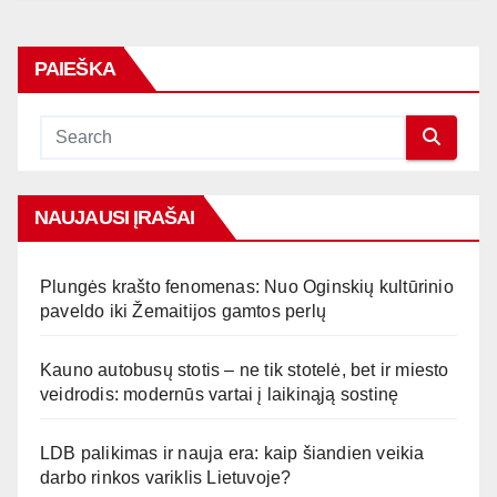
PAIEŠKA
NAUJAUSI ĮRAŠAI
Plungės krašto fenomenas: Nuo Oginskių kultūrinio
paveldo iki Žemaitijos gamtos perlų
Kauno autobusų stotis – ne tik stotelė, bet ir miesto
veidrodis: modernūs vartai į laikinąją sostinę
LDB palikimas ir nauja era: kaip šiandien veikia
darbo rinkos variklis Lietuvoje?