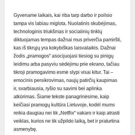
Gyvename laikais, kai riba tarp darbo ir poilsio
tampa vis labiau miglota. Nuolatinis skubėjimas,
technologinis triukšmas ir socialinių tinklų
diktuojamas tempas dažnai mus priverčia pamiršti,
kas iš tikrųjų yra kokybiškas laisvalaikis. Dažnai
žodis „pramogos“ asocijuojasi tiesiog su pinigų
leidimu arba pasyviu sėdėjimu prie ekrano, tačiau
tikroji pramogavimo esmė slypi visai kitur. Tai –
emocinis persikrovimas, naujų patirčių kaupimas
ir, svarbiausia, ryšio su savimi bei aplinka
atkūrimas. Šiame tekste panagrinėsime, kaip
keičiasi pramogų kultūra Lietuvoje, kodėl mums
reikia daugiau nei tik „Netflix“ vakaro ir kaip atrasti
veiklas, kurios ne tik užpildo laiką, bet ir praturtina
asmenybę.