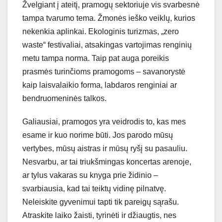
Žvelgiant į ateitį, pramogų sektoriuje vis svarbesnė
tampa tvarumo tema. Žmonės ieško veiklų, kurios
nekenkia aplinkai. Ekologinis turizmas, „zero
waste“ festivaliai, atsakingas vartojimas renginių
metu tampa norma. Taip pat auga poreikis
prasmės turinčioms pramogoms – savanorystė
kaip laisvalaikio forma, labdaros renginiai ar
bendruomeninės talkos.
Galiausiai, pramogos yra veidrodis to, kas mes
esame ir kuo norime būti. Jos parodo mūsų
vertybes, mūsų aistras ir mūsų ryšį su pasauliu.
Nesvarbu, ar tai triukšmingas koncertas arenoje,
ar tylus vakaras su knyga prie židinio –
svarbiausia, kad tai teiktų vidinę pilnatvę.
Neleiskite gyvenimui tapti tik pareigų sąrašu.
Atraskite laiko žaisti, tyrinėti ir džiaugtis, nes