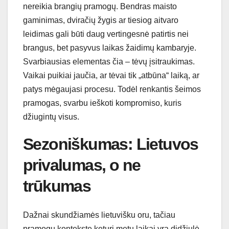
nereikia brangių pramogų. Bendras maisto
gaminimas, dviračių žygis ar tiesiog aitvaro
leidimas gali būti daug vertingesnė patirtis nei
brangus, bet pasyvus laikas žaidimų kambaryje.
Svarbiausias elementas čia – tėvų įsitraukimas.
Vaikai puikiai jaučia, ar tėvai tik „atbūna“ laiką, ar
patys mėgaujasi procesu. Todėl renkantis šeimos
pramogas, svarbu ieškoti kompromiso, kuris
džiugintų visus.
Sezoniškumas: Lietuvos
privalumas, o ne
trūkumas
Dažnai skundžiamės lietuvišku oru, tačiau
pramogų kontekste keturi metų laikai yra didžiulė