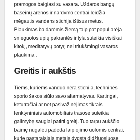
pramogos baigiasi su vasara. Uždaros bangų
baseinų arenos ir nardymo centrai leidžia
mėgautis vandens stichija ištisus metus.
Plaukimas baidarėmis žiemą taip pat populiarėja –
snieguotos upių pakrantės ir tyla suteikia visiškai
kitokį, meditatyvų potyrį nei triukšmingi vasaros
plaukimai.
Greitis ir aukštis
Tiems, kuriems vanduo nėra stichija, techninės
sporto šakos siūlo savo alternatyvas. Kartingai,
keturračiai ar net pasivažinėjimas tikrais
lenktyniniais automobiliais trasose suteikia
galimybę saugiai patirti greitį. Tuo tarpu aukščio
baimę nugalėti padeda laipiojimo uolomis centrai,
kurie pastaraisiais metais dygsta didžiuosiuose