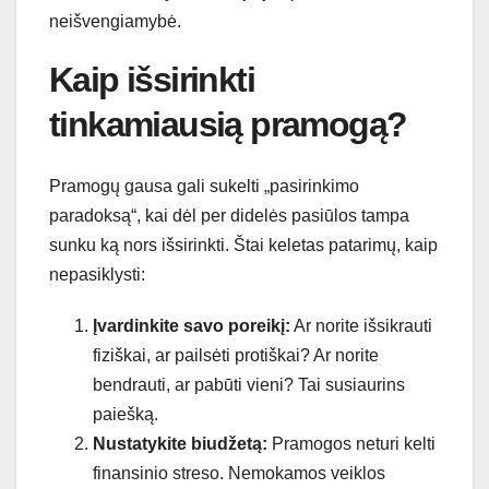
neišvengiamybė.
Kaip išsirinkti
tinkamiausią pramogą?
Pramogų gausa gali sukelti „pasirinkimo
paradoksą“, kai dėl per didelės pasiūlos tampa
sunku ką nors išsirinkti. Štai keletas patarimų, kaip
nepasiklysti:
Įvardinkite savo poreikį:
Ar norite išsikrauti
fiziškai, ar pailsėti protiškai? Ar norite
bendrauti, ar pabūti vieni? Tai susiaurins
paiešką.
Nustatykite biudžetą:
Pramogos neturi kelti
finansinio streso. Nemokamos veiklos