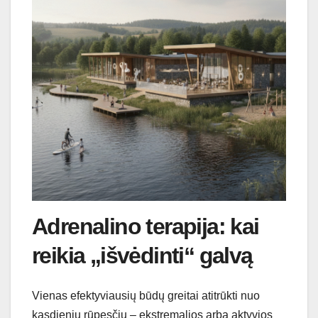
Adrenalino terapija: kai
reikia „išvėdinti“ galvą
Vienas efektyviausių būdų greitai atitrūkti nuo
kasdienių rūpesčių – ekstremalios arba aktyvios