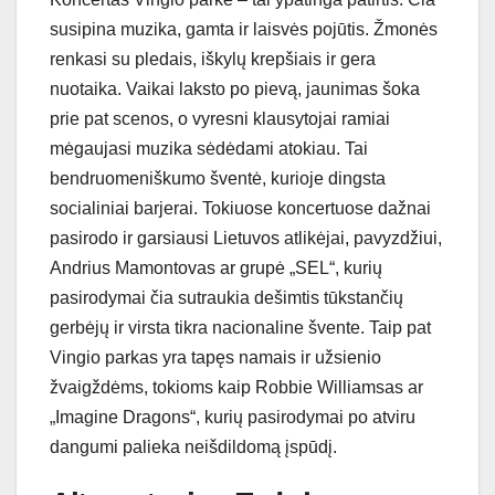
susipina muzika, gamta ir laisvės pojūtis. Žmonės
renkasi su pledais, iškylų krepšiais ir gera
nuotaika. Vaikai laksto po pievą, jaunimas šoka
prie pat scenos, o vyresni klausytojai ramiai
mėgaujasi muzika sėdėdami atokiau. Tai
bendruomeniškumo šventė, kurioje dingsta
socialiniai barjerai. Tokiuose koncertuose dažnai
pasirodo ir garsiausi Lietuvos atlikėjai, pavyzdžiui,
Andrius Mamontovas ar grupė „SEL“, kurių
pasirodymai čia sutraukia dešimtis tūkstančių
gerbėjų ir virsta tikra nacionaline švente. Taip pat
Vingio parkas yra tapęs namais ir užsienio
žvaigždėms, tokioms kaip Robbie Williamsas ar
„Imagine Dragons“, kurių pasirodymai po atviru
dangumi palieka neišdildomą įspūdį.