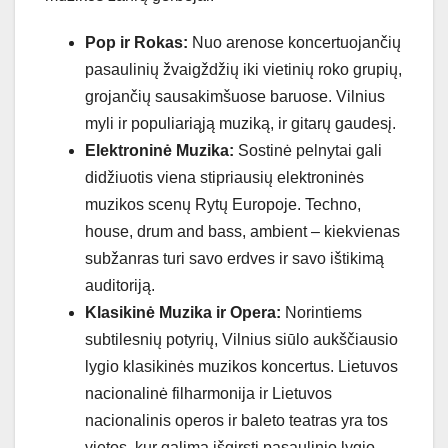
Pop ir Rokas:
Nuo arenose koncertuojančių
pasaulinių žvaigždžių iki vietinių roko grupių,
grojančių sausakimšuose baruose. Vilnius
myli ir populiariąją muziką, ir gitarų gaudesį.
Elektroninė Muzika:
Sostinė pelnytai gali
didžiuotis viena stipriausių elektroninės
muzikos scenų Rytų Europoje. Techno,
house, drum and bass, ambient – kiekvienas
subžanras turi savo erdves ir savo ištikimą
auditoriją.
Klasikinė Muzika ir Opera:
Norintiems
subtilesnių potyrių, Vilnius siūlo aukščiausio
lygio klasikinės muzikos koncertus. Lietuvos
nacionalinė filharmonija ir Lietuvos
nacionalinis operos ir baleto teatras yra tos
vietos, kur galima išgirsti pasaulinio lygio