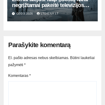
negrįžtamai pakeitė televizijos
istoriją ir mūsų vaizduotę
GEG 3, 2026
LTDIENA.LT
Parašykite komentarą
El. pašto adresas nebus skelbiamas.
Būtini laukeliai
pažymėti
*
Komentaras
*