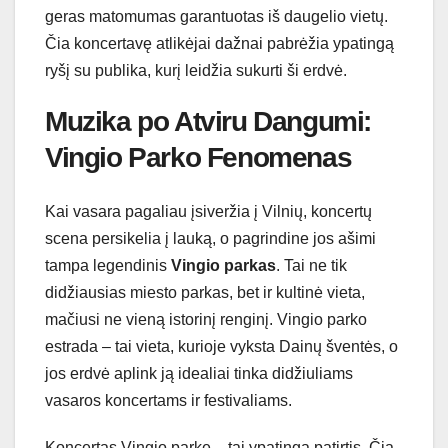
geras matomumas garantuotas iš daugelio vietų.
Čia koncertavę atlikėjai dažnai pabrėžia ypatingą
ryšį su publika, kurį leidžia sukurti ši erdvė.
Muzika po Atviru Dangumi:
Vingio Parko Fenomenas
Kai vasara pagaliau įsiveržia į Vilnių, koncertų
scena persikelia į lauką, o pagrindine jos ašimi
tampa legendinis
Vingio parkas
. Tai ne tik
didžiausias miesto parkas, bet ir kultinė vieta,
mačiusi ne vieną istorinį renginį. Vingio parko
estrada – tai vieta, kurioje vyksta Dainų šventės, o
jos erdvė aplink ją idealiai tinka didžiuliams
vasaros koncertams ir festivaliams.
Koncertas Vingio parke – tai ypatinga patirtis. Čia