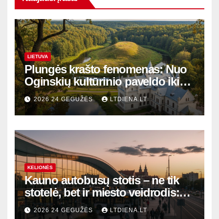
LIETUVA
Plungės krašto fenomenas: Nuo
Oginskių kultūrinio paveldo iki
Žemaitijos gamtos perlų
2026 24 GEGUŽĖS
LTDIENA.LT
KELIONĖS
Kauno autobusų stotis – ne tik
stotelė, bet ir miesto veidrodis:
modernūs vartai į laikinąją
2026 24 GEGUŽĖS
LTDIENA.LT
sostinę