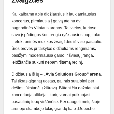
Žvaigždės
Kai kalbame apie didžiausius ir laukiamiausius
koncertus, pirmiausia į galvą ateina dvi
pagrindinės Vilniaus arenos. Tai vietos, kuriose
savo įspūdingus šou rengia ryškiausios pop, roko
ir elektroninės muzikos žvaigždės iš viso pasaulio.
Šios erdvės pritaikytos didžiuliams renginiams,
pasižymi moderniausia garso ir šviesų įranga,
leidžiančia sukurti nepamirštamą reginį.
Didžiausia iš jų –
„Avia Solutions Group“ arena
.
Tai tikras gigantų uostas, galintis sutalpinti per
dešimt tūkstančių žiūrovų. Būtent čia dažniausiai
koncertuoja atlikėjai, kurių vardai puikuojasi
pasaulinių topų viršūnėse. Per daugelį metų šioje
arenoje skambėjo tokių grandų kaip „Depeche