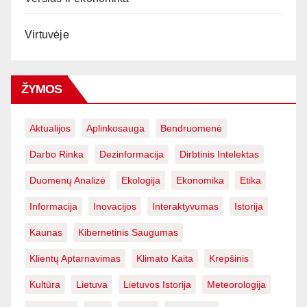
Virtuvėje
ŽYMOS
Aktualijos
Aplinkosauga
Bendruomenė
Darbo Rinka
Dezinformacija
Dirbtinis Intelektas
Duomenų Analizė
Ekologija
Ekonomika
Etika
Informacija
Inovacijos
Interaktyvumas
Istorija
Kaunas
Kibernetinis Saugumas
Klientų Aptarnavimas
Klimato Kaita
Krepšinis
Kultūra
Lietuva
Lietuvos Istorija
Meteorologija