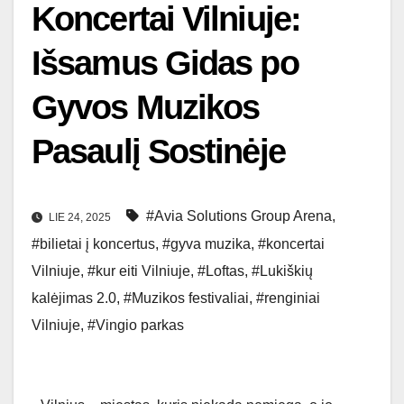
Koncertai Vilniuje:
Išsamus Gidas po
Gyvos Muzikos
Pasaulį Sostinėje
#Avia Solutions Group Arena
,
LIE 24, 2025
#bilietai į koncertus
,
#gyva muzika
,
#koncertai
Vilniuje
,
#kur eiti Vilniuje
,
#Loftas
,
#Lukiškių
kalėjimas 2.0
,
#Muzikos festivaliai
,
#renginiai
Vilniuje
,
#Vingio parkas