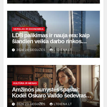
VERSLAS IR EKONOMIKA
LDB palikimas ir nauja era: kaip
šiandien veikia darbo rinkos
variklis Lietuvoje?
2026 24 GEGUŽĖS
LTDIENA.LT
KULTŪRA IR MENAS
Amžinos jaunystės spąstai:
Kodėl Oskaro Vaildo šedevras
šiandien aktualesnis nei bet
2026 23 GEGUŽĖS
LTDIENA.LT