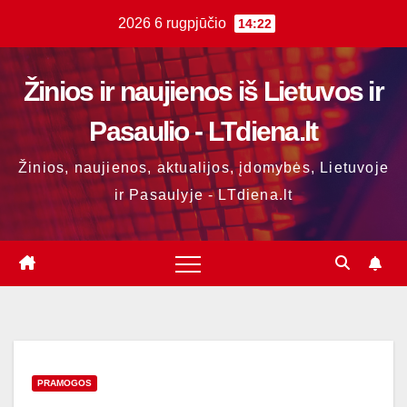
Skip
2026 6 rugpjūčio
14:22
to
content
Žinios ir naujienos iš Lietuvos ir
Pasaulio - LTdiena.lt
Žinios, naujienos, aktualijos, įdomybės, Lietuvoje
ir Pasaulyje - LTdiena.lt
PRAMOGOS