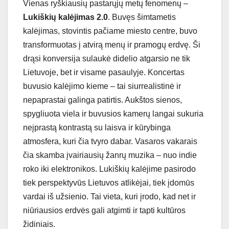
Vienas ryškiausių pastarųjų metų fenomenų –
Lukiškių kalėjimas 2.0
. Buvęs šimtametis
kalėjimas, stovintis pačiame miesto centre, buvo
transformuotas į atvirą menų ir pramogų erdvę. Ši
drąsi konversija sulaukė didelio atgarsio ne tik
Lietuvoje, bet ir visame pasaulyje. Koncertas
buvusio kalėjimo kieme – tai siurrealistinė ir
nepaprastai galinga patirtis. Aukštos sienos,
spygliuota viela ir buvusios kamerų langai sukuria
neįprastą kontrastą su laisva ir kūrybinga
atmosfera, kuri čia tvyro dabar. Vasaros vakarais
čia skamba įvairiausių žanrų muzika – nuo indie
roko iki elektronikos. Lukiškių kalėjime pasirodo
tiek perspektyvūs Lietuvos atlikėjai, tiek įdomūs
vardai iš užsienio. Tai vieta, kuri įrodo, kad net ir
niūriausios erdvės gali atgimti ir tapti kultūros
židiniais.