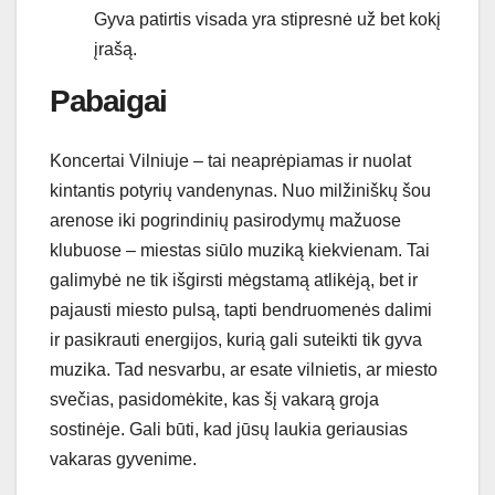
Gyva patirtis visada yra stipresnė už bet kokį
įrašą.
Pabaigai
Koncertai Vilniuje – tai neaprėpiamas ir nuolat
kintantis potyrių vandenynas. Nuo milžiniškų šou
arenose iki pogrindinių pasirodymų mažuose
klubuose – miestas siūlo muziką kiekvienam. Tai
galimybė ne tik išgirsti mėgstamą atlikėją, bet ir
pajausti miesto pulsą, tapti bendruomenės dalimi
ir pasikrauti energijos, kurią gali suteikti tik gyva
muzika. Tad nesvarbu, ar esate vilnietis, ar miesto
svečias, pasidomėkite, kas šį vakarą groja
sostinėje. Gali būti, kad jūsų laukia geriausias
vakaras gyvenime.