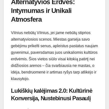
Alternatyvios Erdvės:
Intymumas ir Unikali
Atmosfera
Vilnius nebūtų Vilnius, jei jame nebūtų stiprios
alternatyviosios scenos. Miestas garsėja savo
gebėjimu prikelti senus, apleistus pastatus naujam
gyvenimui, paversdamas juos unikaliomis kultūros
erdvėmis. Šios vietos siūlo visai kitokią patirtį nei
didžiosios arenos – čia svarbiausia ne mastas, o
idėja, bendruomenė ir artimas ryšys tarp atlikėjo ir
klausytojo.
Lukiškių kalėjimas 2.0: Kultūrinė
Konversija, Nustebinusi Pasaulį