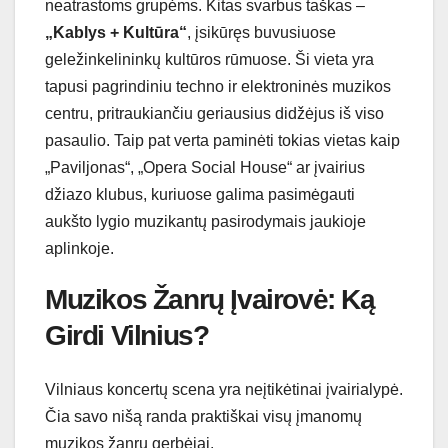
neatrastoms grupėms. Kitas svarbus taškas –
„Kablys + Kultūra“
, įsikūręs buvusiuose
geležinkelininkų kultūros rūmuose. Ši vieta yra
tapusi pagrindiniu techno ir elektroninės muzikos
centru, pritraukiančiu geriausius didžėjus iš viso
pasaulio. Taip pat verta paminėti tokias vietas kaip
„Paviljonas“, „Opera Social House“ ar įvairius
džiazo klubus, kuriuose galima pasimėgauti
aukšto lygio muzikantų pasirodymais jaukioje
aplinkoje.
Muzikos Žanrų Įvairovė: Ką
Girdi Vilnius?
Vilniaus koncertų scena yra neįtikėtinai įvairialypė.
Čia savo nišą randa praktiškai visų įmanomų
muzikos žanrų gerbėjai.