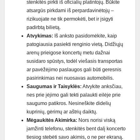
stenkitės pirkti iš oficialių platintojų. Būkite
atsargūs pirkdami iš perpardavinėtojų –
rizikuojate ne tik permokėti, bet ir įsigyti
padirbtą bilietą.
Atvykimas:
Iš anksto pasidomėkite, kaip
patogiausia pasiekti renginio vietą. Didžiųjų
arenų prieigose koncertų metu dažnai
susidaro spūstys, todėl viešasis transportas
ar pavėžėjimo paslaugos gali būti geresnis
pasirinkimas nei nuosavas automobilis.
Saugumas ir Taisyklės:
Atvykite anksčiau,
nes prie įėjimo gali tekti palaukti eilėje prie
saugumo patikros. Nesineškite didelių
kuprinių, gėrimų ar aštrių daiktų.
Mėgaukitės Akimirka:
Nors norisi viską
įamžinti telefonu, stenkitės bent dalį koncerto
tiesiog stebėti savo akimis, o ne per ekraną.