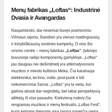
Menų fabrikas „Loftas“: Industrinė
Dvasia ir Avangardas
Naujamiestis, dar neseniai buvęs pramoniniu
Vilniaus rajonu, šiandien yra vienas madingiausių
ir kūrybiškiausių sostinės kampelių. O viso šio
virsmo centre – menų fabrikas
„Loftas“
. Įsikūręs
buvusioje radijo komponentų gamykloje, „Loftas“
jau daugiau nei dešimtmetį yra alternatyviosios
muzikos ir miesto kultūros Meka. Čia karaliauja
elektronika, techno, indie, post-punk ir kiti
nekomerciniai žanrai. „Loftas“ yra ta vieta, kur
galima atrasti dar negirdėtų, bet labai perspektyvių
atlikėjų iš viso pasaulio. Kiekvieną rudenį čia
rengiamas muzikos ir menų festivalis „Loftas Fest“,
kuris kelioms dienoms visą rajoną paverčia viena