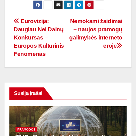
Navigacija
Eurovizija:
Nemokami žaidimai
Daugiau Nei Dainų
– naujos pramogų
tarp
Konkursas –
galimybės interneto
įrašų
Europos Kultūrinis
eroje
Fenomenas
Susiją įrašai
PRAMOGOS