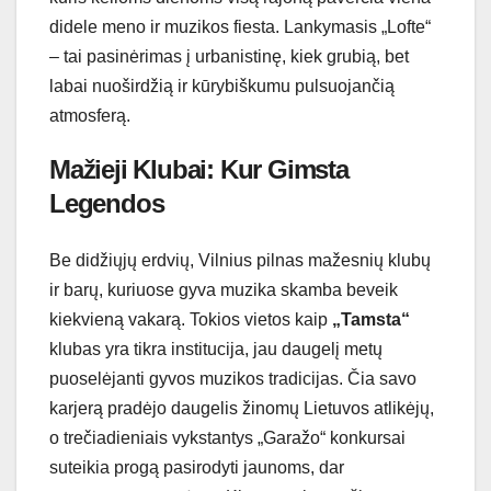
didele meno ir muzikos fiesta. Lankymasis „Lofte“
– tai pasinėrimas į urbanistinę, kiek grubią, bet
labai nuoširdžią ir kūrybiškumu pulsuojančią
atmosferą.
Mažieji Klubai: Kur Gimsta
Legendos
Be didžiųjų erdvių, Vilnius pilnas mažesnių klubų
ir barų, kuriuose gyva muzika skamba beveik
kiekvieną vakarą. Tokios vietos kaip
„Tamsta“
klubas yra tikra institucija, jau daugelį metų
puoselėjanti gyvos muzikos tradicijas. Čia savo
karjerą pradėjo daugelis žinomų Lietuvos atlikėjų,
o trečiadieniais vykstantys „Garažo“ konkursai
suteikia progą pasirodyti jaunoms, dar