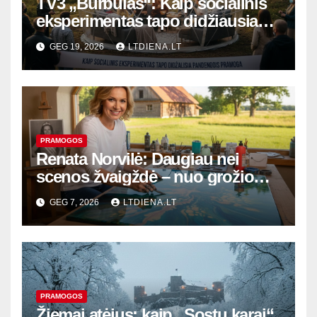
TV3 „Burbulas“: Kaip socialinis
eksperimentas tapo didžiausia
pandemijos pramoga
GEG 19, 2026
LTDIENA.LT
PRAMOGOS
Renata Norvilė: Daugiau nei
scenos žvaigždė – nuo grožio
karalienės titulo iki epoksidinio
GEG 7, 2026
LTDIENA.LT
meno ir sodybos ramybės
PRAMOGOS
Žiemai atėjus: kaip „Sostų karai“