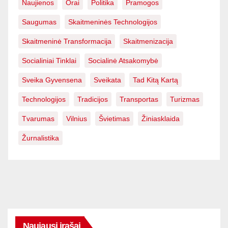
Naujienos
Orai
Politika
Pramogos
Saugumas
Skaitmeninės Technologijos
Skaitmeninė Transformacija
Skaitmenizacija
Socialiniai Tinklai
Socialinė Atsakomybė
Sveika Gyvensena
Sveikata
Tad Kitą Kartą
Technologijos
Tradicijos
Transportas
Turizmas
Tvarumas
Vilnius
Švietimas
Žiniasklaida
Žurnalistika
Naujausi įrašai