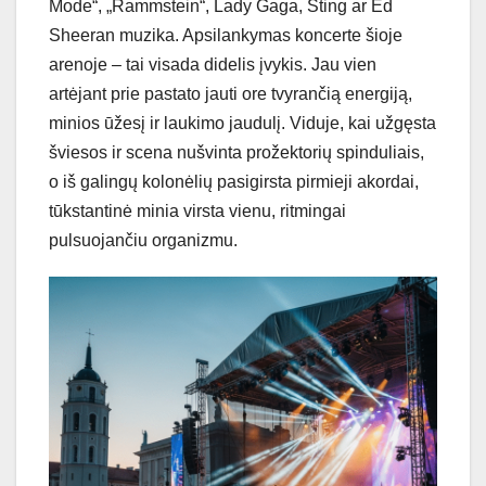
Mode“, „Rammstein“, Lady Gaga, Sting ar Ed
Sheeran muzika. Apsilankymas koncerte šioje
arenoje – tai visada didelis įvykis. Jau vien
artėjant prie pastato jauti ore tvyrančią energiją,
minios ūžesį ir laukimo jaudulį. Viduje, kai užgęsta
šviesos ir scena nušvinta prožektorių spinduliais,
o iš galingų kolonėlių pasigirsta pirmieji akordai,
tūkstantinė minia virsta vienu, ritmingai
pulsuojančiu organizmu.