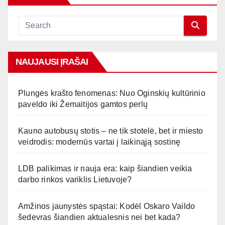
NAUJAUSI ĮRAŠAI
Plungės krašto fenomenas: Nuo Oginskių kultūrinio
paveldo iki Žemaitijos gamtos perlų
Kauno autobusų stotis – ne tik stotelė, bet ir miesto
veidrodis: modernūs vartai į laikinąją sostinę
LDB palikimas ir nauja era: kaip šiandien veikia
darbo rinkos variklis Lietuvoje?
Amžinos jaunystės spąstai: Kodėl Oskaro Vaildo
šedevras šiandien aktualesnis nei bet kada?