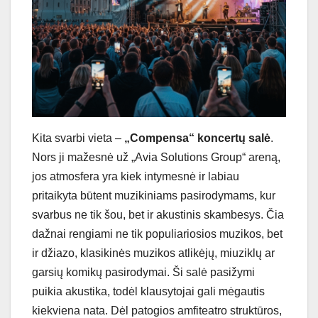
Kita svarbi vieta –
„Compensa“ koncertų salė
.
Nors ji mažesnė už „Avia Solutions Group“ areną,
jos atmosfera yra kiek intymesnė ir labiau
pritaikyta būtent muzikiniams pasirodymams, kur
svarbus ne tik šou, bet ir akustinis skambesys. Čia
dažnai rengiami ne tik populiariosios muzikos, bet
ir džiazo, klasikinės muzikos atlikėjų, miuziklų ar
garsių komikų pasirodymai. Ši salė pasižymi
puikia akustika, todėl klausytojai gali mėgautis
kiekviena nata. Dėl patogios amfiteatro struktūros,