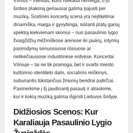
Vilnius – miestas, kuris niekada nemiega, o jo
širdies plakimą geriausiai galima pajusti per
muziką. Sostinės koncertų scena yra neįtikėtinai
dinamiška, marga ir gyvybinga, siūlanti platų garsų
spektrą kiekvienam skoniui – nuo pasaulinio lygio
žvaigždžių milžiniškose arenose iki jaukių, intymių
pasirodymų senuosiuose rūsiuose ar
netikėčiausiose industrinėse erdvėse. Koncertai
Vilniuje – tai ne tik pramoga, bet ir svarbi miesto
kultūrinio identiteto dalis, socialinis reiškinys,
suburiantis tūkstančius žmonių bendrai patirčiai.
Pasinerkime į šį jaudinantį pasaulį ir atraskime,
kur ir kokią muziką galima išgirsti Lietuvos širdyje.
Didžiosios Scenos: Kur
Karaliauja Pasaulinio Lygio