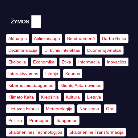
ŽYMOS
Aktualijos
Aplinkosauga
Bendruomenė
Darbo Rinka
Dezinformacija
Dirbtinis Intelektas
Duomenų Analizė
Ekologija
Ekonomika
Etika
Informacija
Inovacijos
Interaktyvumas
Istorija
Kaunas
Kibernetinis Saugumas
Klientų Aptarnavimas
Klimato Kaita
Krepšinis
Kultūra
Lietuva
Lietuvos Istorija
Meteorologija
Naujienos
Orai
Politika
Pramogos
Saugumas
Skaitmeninės Technologijos
Skaitmeninė Transformacija