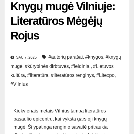
Knygų mugė Vilniuje:
Literatūros Mėgėjų
Rojus
#autorių parašai
,
#knygos
,
#knygų
SAU 7, 2025
mugė
,
#kūrybinės dirbtuvės
,
#leidiniai
,
#Lietuvos
kultūra
,
#literatūra
,
#literatūros renginys
,
#Litexpo
,
#Vilnius
Kiekvienais metais Vilnius tampa literatūros
pasaulio epicentru, kai vyksta garsioji knygų
mugė. Ši ypatinga renginio savaitė pritraukia