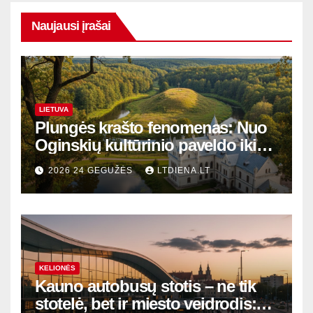
Naujausi įrašai
LIETUVA
Plungės krašto fenomenas: Nuo
Oginskių kultūrinio paveldo iki
Žemaitijos gamtos perlų
2026 24 GEGUŽĖS
LTDIENA.LT
KELIONĖS
Kauno autobusų stotis – ne tik
stotelė, bet ir miesto veidrodis: