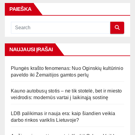
PAIEŠKA
NAUJAUSI ĮRAŠAI
Plungės krašto fenomenas: Nuo Oginskių kultūrinio
paveldo iki Žemaitijos gamtos perlų
Kauno autobusų stotis – ne tik stotelė, bet ir miesto
veidrodis: modernūs vartai į laikinąją sostinę
LDB palikimas ir nauja era: kaip šiandien veikia
darbo rinkos variklis Lietuvoje?