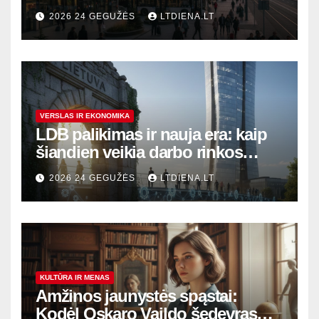
modernūs vartai į laikinąją
2026 24 GEGUŽĖS
LTDIENA.LT
sostinę
VERSLAS IR EKONOMIKA
LDB palikimas ir nauja era: kaip
šiandien veikia darbo rinkos
variklis Lietuvoje?
2026 24 GEGUŽĖS
LTDIENA.LT
KULTŪRA IR MENAS
Amžinos jaunystės spąstai:
Kodėl Oskaro Vaildo šedevras