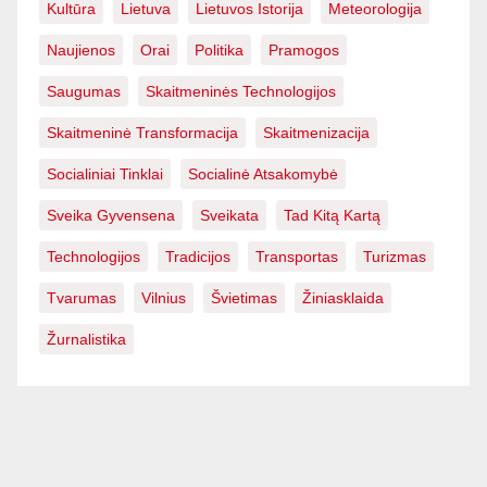
Kultūra
Lietuva
Lietuvos Istorija
Meteorologija
Naujienos
Orai
Politika
Pramogos
Saugumas
Skaitmeninės Technologijos
Skaitmeninė Transformacija
Skaitmenizacija
Socialiniai Tinklai
Socialinė Atsakomybė
Sveika Gyvensena
Sveikata
Tad Kitą Kartą
Technologijos
Tradicijos
Transportas
Turizmas
Tvarumas
Vilnius
Švietimas
Žiniasklaida
Žurnalistika