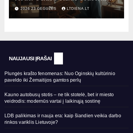
šiandien aktualesnis nei bet
2026 23 GEGUŽĖS
LTDIENA.LT
kada?
NAUJAUSI ĮRAŠAI
Plungės krašto fenomenas: Nuo Oginskių kultūrinio
paveldo iki Žemaitijos gamtos perlų
Kauno autobusų stotis – ne tik stotelė, bet ir miesto
veidrodis: modernūs vartai į laikinąją sostinę
LDB palikimas ir nauja era: kaip šiandien veikia darbo
rinkos variklis Lietuvoje?