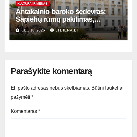
KULTŪRA IR MENAS
Antakalnio baroko šedevras:
Sapiehų rūmų pakilimas,
nuopuolis ir šiuolaikinis
GEG 10, 2026
LTDIENA.LT
atgimimas
Parašykite komentarą
El. pašto adresas nebus skelbiamas.
Būtini laukeliai
pažymėti
*
Komentaras
*