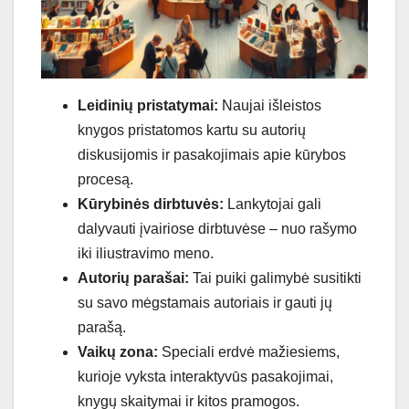
Leidinių pristatymai:
Naujai išleistos
knygos pristatomos kartu su autorių
diskusijomis ir pasakojimais apie kūrybos
procesą.
Kūrybinės dirbtuvės:
Lankytojai gali
dalyvauti įvairiose dirbtuvėse – nuo rašymo
iki iliustravimo meno.
Autorių parašai:
Tai puiki galimybė susitikti
su savo mėgstamais autoriais ir gauti jų
parašą.
Vaikų zona:
Speciali erdvė mažiesiems,
kurioje vyksta interaktyvūs pasakojimai,
knygų skaitymai ir kitos pramogos.