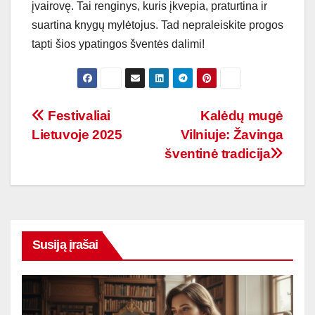
įvairovę. Tai renginys, kuris įkvepia, praturtina ir
suartina knygų mylėtojus. Tad nepraleiskite progos
tapti šios ypatingos šventės dalimi!
Navigacija
Festivaliai
Kalėdų mugė
Lietuvoje 2025
Vilniuje: Žavinga
tarp
šventinė tradicija
įrašų
Susiją įrašai