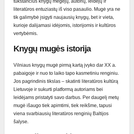
tūkstančius knygų mėgėjų, autorių, leidėjų ir
literatūros entuziastų iš viso pasaulio. Mugė yra ne
tik galimybė įsigyti naujausių knygų, bet ir vieta,
kurioje dalijamasi idėjomis, istorijomis ir kultūros
vertybėmis.
Knygų mugės istorija
Vilniaus knygų mugė pirmą kartą įvyko dar XX a.
pabaigoje ir nuo to laiko tapo kasmetiniu renginiu.
Jos pagrindinis tikslas – skatinti literatūros kultūrą
Lietuvoje ir sukurti platformą autoriams bei
leidėjams pristatyti savo darbus. Per daugelį metų
mugė išaugo tiek apimtimi, tiek reikšme, tapusi
viena svarbiausių literatūros renginių Baltijos
šalyse.