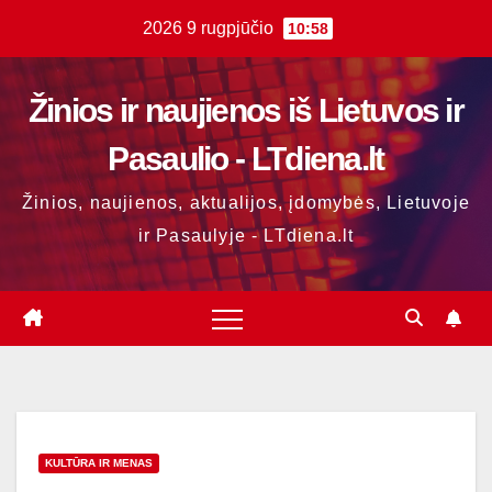
Skip
2026 9 rugpjūčio
10:58
to
content
Žinios ir naujienos iš Lietuvos ir
Pasaulio - LTdiena.lt
Žinios, naujienos, aktualijos, įdomybės, Lietuvoje
ir Pasaulyje - LTdiena.lt
KULTŪRA IR MENAS