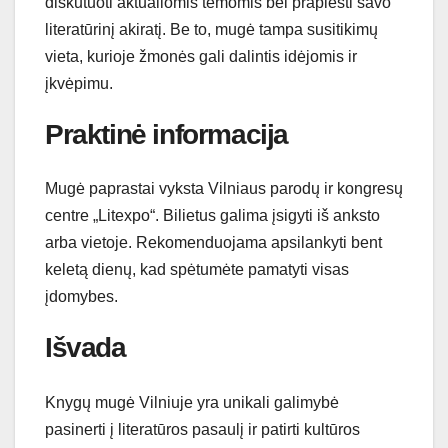
diskutuoti aktualiomis temomis bei praplėsti savo
literatūrinį akiratį. Be to, mugė tampa susitikimų
vieta, kurioje žmonės gali dalintis idėjomis ir
įkvėpimu.
Praktinė informacija
Mugė paprastai vyksta Vilniaus parodų ir kongresų
centre „Litexpo“. Bilietus galima įsigyti iš anksto
arba vietoje. Rekomenduojama apsilankyti bent
keletą dienų, kad spėtumėte pamatyti visas
įdomybes.
Išvada
Knygų mugė Vilniuje yra unikali galimybė
pasinerti į literatūros pasaulį ir patirti kultūros