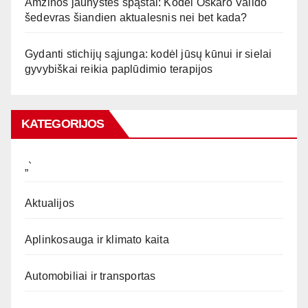
Amžinos jaunystės spąstai: Kodėl Oskaro Vaildo
šedevras šiandien aktualesnis nei bet kada?
Gydanti stichijų sąjunga: kodėl jūsų kūnui ir sielai
gyvybiškai reikia paplūdimio terapijos
KATEGORIJOS
„`
Aktualijos
Aplinkosauga ir klimato kaita
Automobiliai ir transportas