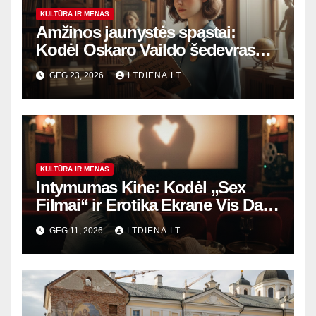
KULTŪRA IR MENAS
Amžinos jaunystės spąstai:
Kodėl Oskaro Vaildo šedevras
šiandien aktualesnis nei bet
GEG 23, 2026
LTDIENA.LT
kada?
KULTŪRA IR MENAS
Intymumas Kine: Kodėl „Sex
Filmai“ ir Erotika Ekrane Vis Dar
Audrina Žmonijos Vaizduotę?
GEG 11, 2026
LTDIENA.LT