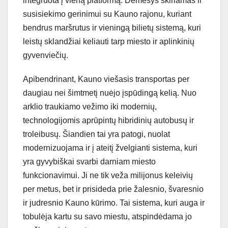
integruota į vieną platformą. Dėmesys skiriamas ir
susisiekimo gerinimui su Kauno rajonu, kuriant
bendrus maršrutus ir vieningą bilietų sistemą, kuri
leistų sklandžiai keliauti tarp miesto ir aplinkinių
gyvenviečių.
Apibendrinant, Kauno viešasis transportas per
daugiau nei šimtmetį nuėjo įspūdingą kelią. Nuo
arklio traukiamo vežimo iki modernių,
technologijomis aprūpintų hibridinių autobusų ir
troleibusų. Šiandien tai yra patogi, nuolat
modernizuojama ir į ateitį žvelgianti sistema, kuri
yra gyvybiškai svarbi darniam miesto
funkcionavimui. Ji ne tik veža milijonus keleivių
per metus, bet ir prisideda prie žalesnio, švaresnio
ir judresnio Kauno kūrimo. Tai sistema, kuri auga ir
tobulėja kartu su savo miestu, atspindėdama jo