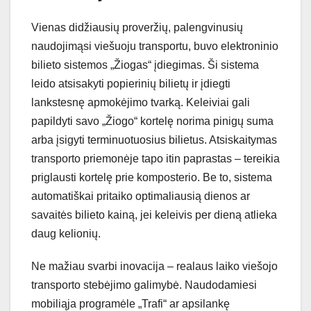
Vienas didžiausių proveržių, palengvinusių
naudojimąsi viešuoju transportu, buvo elektroninio
bilieto sistemos „Žiogas“ įdiegimas. Ši sistema
leido atsisakyti popierinių bilietų ir įdiegti
lankstesnę apmokėjimo tvarką. Keleiviai gali
papildyti savo „Žiogo“ kortelę norima pinigų suma
arba įsigyti terminuotuosius bilietus. Atsiskaitymas
transporto priemonėje tapo itin paprastas – tereikia
priglausti kortelę prie komposterio. Be to, sistema
automatiškai pritaiko optimaliausią dienos ar
savaitės bilieto kainą, jei keleivis per dieną atlieka
daug kelionių.
Ne mažiau svarbi inovacija – realaus laiko viešojo
transporto stebėjimo galimybė. Naudodamiesi
mobiliąja programėle „Trafi“ ar apsilankę