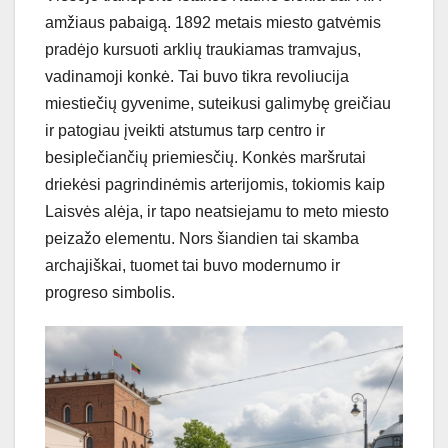
amžiaus pabaigą. 1892 metais miesto gatvėmis
pradėjo kursuoti arklių traukiamas tramvajus,
vadinamoji konkė. Tai buvo tikra revoliucija
miestiečių gyvenime, suteikusi galimybę greičiau
ir patogiau įveikti atstumus tarp centro ir
besiplečiančių priemiesčių. Konkės maršrutai
driekėsi pagrindinėmis arterijomis, tokiomis kaip
Laisvės alėja, ir tapo neatsiejamu to meto miesto
peizažo elementu. Nors šiandien tai skamba
archajiškai, tuomet tai buvo modernumo ir
progreso simbolis.