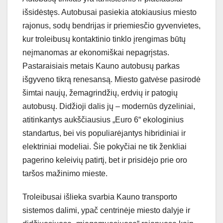
išsidėstęs. Autobusai pasiekia atokiausius miesto
rajonus, sodų bendrijas ir priemiesčio gyvenvietes,
kur troleibusų kontaktinio tinklo įrengimas būtų
neįmanomas ar ekonomiškai nepagrįstas.
Pastaraisiais metais Kauno autobusų parkas
išgyveno tikrą renesansą. Miesto gatvėse pasirodė
šimtai naujų, žemagrindžių, erdvių ir patogių
autobusų. Didžioji dalis jų – modernūs dyzeliniai,
atitinkantys aukščiausius „Euro 6“ ekologinius
standartus, bei vis populiarėjantys hibridiniai ir
elektriniai modeliai. Šie pokyčiai ne tik ženkliai
pagerino keleivių patirtį, bet ir prisidėjo prie oro
taršos mažinimo mieste.
Troleibusai išlieka svarbia Kauno transporto
sistemos dalimi, ypač centrinėje miesto dalyje ir