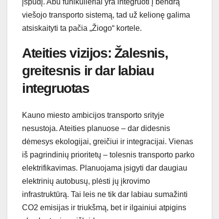
įspūdį. Abu funikulieriai yra integruoti į bendrą
viešojo transporto sistemą, tad už kelionę galima
atsiskaityti ta pačia „Žiogo“ kortele.
Ateities vizijos: Žalesnis,
greitesnis ir dar labiau
integruotas
Kauno miesto ambicijos transporto srityje
nesustoja. Ateities planuose – dar didesnis
dėmesys ekologijai, greičiui ir integracijai. Vienas
iš pagrindinių prioritetų – tolesnis transporto parko
elektrifikavimas. Planuojama įsigyti dar daugiau
elektrinių autobusų, plėsti jų įkrovimo
infrastruktūrą. Tai leis ne tik dar labiau sumažinti
CO2 emisijas ir triukšmą, bet ir ilgainiui atpigins