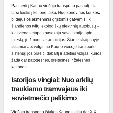
Pasinerti į Kauno viešojo transporto pasaulį – tai
tarsi leistis į kelionę laiku. Nuo senovinės konkės,
bildėjusios akmenimis grįstomis gatvėmis, iki
šiandienos tylių, ekologiškų elektrinių autobusų –
kiekvienas etapas pasakoja savo istoriją apie
miestą, jo žmones ir ambicijas. Šiame straipsnyje
išsamiai apžvelgsime Kauno viešojo transporto
sistemą: jos praeitį, dabartį ir ateities vizijas, kurios
žada dar patogesnes, greitesnes ir žalesnes
keliones.
Istorijos vingiai: Nuo arklių
traukiamo tramvajaus iki
sovietmečio palikimo
Viešojo transporto ištakos Kaune siekia dar XIX