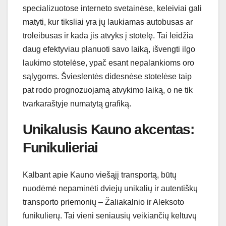
specializuotose interneto svetainėse, keleiviai gali
matyti, kur tiksliai yra jų laukiamas autobusas ar
troleibusas ir kada jis atvyks į stotelę. Tai leidžia
daug efektyviau planuoti savo laiką, išvengti ilgo
laukimo stotelėse, ypač esant nepalankioms oro
sąlygoms. Švieslentės didesnėse stotelėse taip
pat rodo prognozuojamą atvykimo laiką, o ne tik
tvarkaraštyje numatytą grafiką.
Unikalusis Kauno akcentas:
Funikulieriai
Kalbant apie Kauno viešąjį transportą, būtų
nuodėmė nepaminėti dviejų unikalių ir autentiškų
transporto priemonių – Žaliakalnio ir Aleksoto
funikulierų. Tai vieni seniausių veikiančių keltuvų