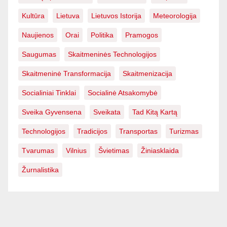
Kultūra
Lietuva
Lietuvos Istorija
Meteorologija
Naujienos
Orai
Politika
Pramogos
Saugumas
Skaitmeninės Technologijos
Skaitmeninė Transformacija
Skaitmenizacija
Socialiniai Tinklai
Socialinė Atsakomybė
Sveika Gyvensena
Sveikata
Tad Kitą Kartą
Technologijos
Tradicijos
Transportas
Turizmas
Tvarumas
Vilnius
Švietimas
Žiniasklaida
Žurnalistika