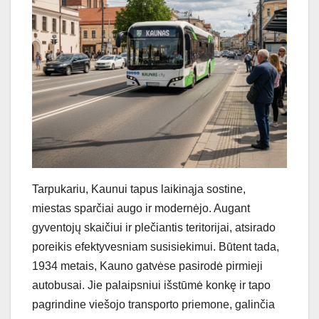
Tarpukariu, Kaunui tapus laikinąja sostine,
miestas sparčiai augo ir modernėjo. Augant
gyventojų skaičiui ir plečiantis teritorijai, atsirado
poreikis efektyvesniam susisiekimui. Būtent tada,
1934 metais, Kauno gatvėse pasirodė pirmieji
autobusai. Jie palaipsniui išstūmė konkę ir tapo
pagrindine viešojo transporto priemone, galinčia