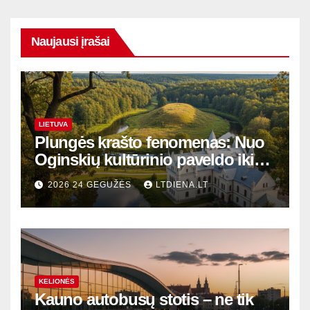
Naujausi įrašai
LIETUVA
Plungės krašto fenomenas: Nuo
Oginskių kultūrinio paveldo iki
Žemaitijos gamtos perlų
2026 24 GEGUŽĖS
LTDIENA.LT
KELIONĖS
Kauno autobusų stotis – ne tik