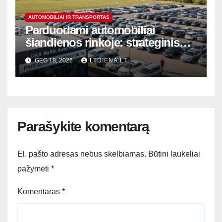
AUTOMOBILIAI IR TRANSPORTAS
Parduodami automobiliai
šiandienos rinkoje: strateginis
planas ieškantiems kokybės ir
GEG 18, 2026
LTDIENA.LT
geros kainos
Parašykite komentarą
El. pašto adresas nebus skelbiamas.
Būtini laukeliai
pažymėti
*
Komentaras
*