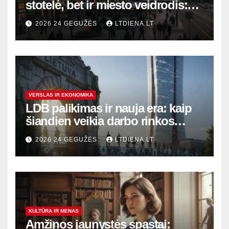
stotelė, bet ir miesto veidrodis:
modernūs vartai į laikinąją
2026 24 GEGUŽĖS
LTDIENA.LT
sostinę
VERSLAS IR EKONOMIKA
LDB palikimas ir nauja era: kaip
šiandien veikia darbo rinkos
variklis Lietuvoje?
2026 24 GEGUŽĖS
LTDIENA.LT
KULTŪRA IR MENAS
Amžinos jaunystės spąstai: