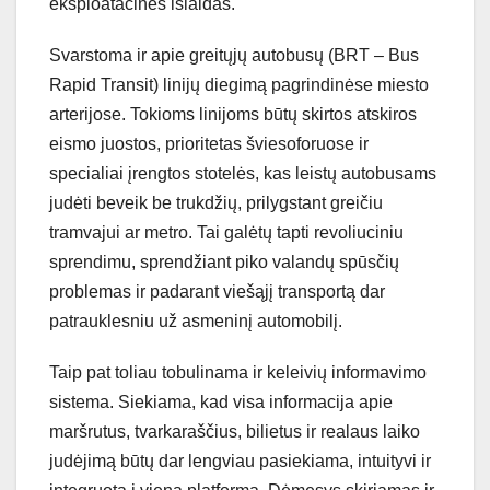
eksploatacines išlaidas.
Svarstoma ir apie greitųjų autobusų (BRT – Bus
Rapid Transit) linijų diegimą pagrindinėse miesto
arterijose. Tokioms linijoms būtų skirtos atskiros
eismo juostos, prioritetas šviesoforuose ir
specialiai įrengtos stotelės, kas leistų autobusams
judėti beveik be trukdžių, prilygstant greičiu
tramvajui ar metro. Tai galėtų tapti revoliuciniu
sprendimu, sprendžiant piko valandų spūsčių
problemas ir padarant viešąjį transportą dar
patrauklesniu už asmeninį automobilį.
Taip pat toliau tobulinama ir keleivių informavimo
sistema. Siekiama, kad visa informacija apie
maršrutus, tvarkaraščius, bilietus ir realaus laiko
judėjimą būtų dar lengviau pasiekiama, intuityvi ir