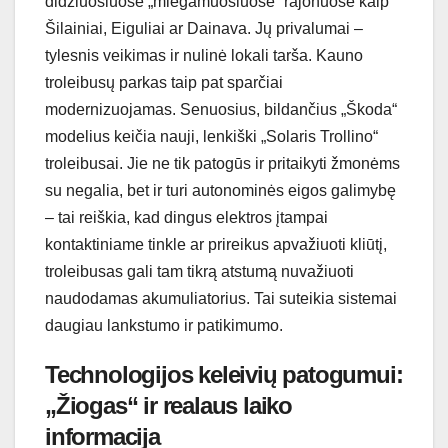
didžiuosiuose „miegamuosiuose“ rajonuose kaip
Šilainiai, Eiguliai ar Dainava. Jų privalumai –
tylesnis veikimas ir nulinė lokali tarša. Kauno
troleibusų parkas taip pat sparčiai
modernizuojamas. Senuosius, bildančius „Škoda“
modelius keičia nauji, lenkiški „Solaris Trollino“
troleibusai. Jie ne tik patogūs ir pritaikyti žmonėms
su negalia, bet ir turi autonominės eigos galimybę
– tai reiškia, kad dingus elektros įtampai
kontaktiniame tinkle ar prireikus apvažiuoti kliūtį,
troleibusas gali tam tikrą atstumą nuvažiuoti
naudodamas akumuliatorius. Tai suteikia sistemai
daugiau lankstumo ir patikimumo.
Technologijos keleivių patogumui:
„Žiogas“ ir realaus laiko
informacija