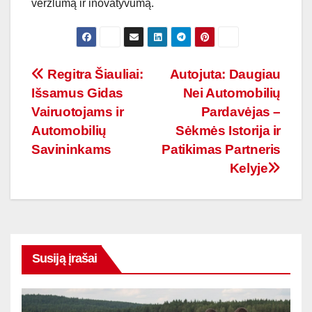
veržlumą ir inovatyvumą.
Navigacija
Regitra Šiauliai:
Autojuta: Daugiau
Išsamus Gidas
Nei Automobilių
tarp
Vairuotojams ir
Pardavėjas –
įrašų
Automobilių
Sėkmės Istorija ir
Savininkams
Patikimas Partneris
Kelyje
Susiją įrašai