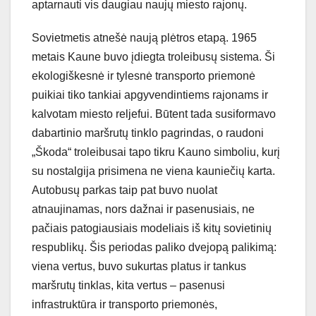
aptarnauti vis daugiau naujų miesto rajonų.
Sovietmetis atnešė naują plėtros etapą. 1965
metais Kaune buvo įdiegta troleibusų sistema. Ši
ekologiškesnė ir tylesnė transporto priemonė
puikiai tiko tankiai apgyvendintiems rajonams ir
kalvotam miesto reljefui. Būtent tada susiformavo
dabartinio maršrutų tinklo pagrindas, o raudoni
„Škoda“ troleibusai tapo tikru Kauno simboliu, kurį
su nostalgija prisimena ne viena kauniečių karta.
Autobusų parkas taip pat buvo nuolat
atnaujinamas, nors dažnai ir pasenusiais, ne
pačiais patogiausiais modeliais iš kitų sovietinių
respublikų. Šis periodas paliko dvejopą palikimą:
viena vertus, buvo sukurtas platus ir tankus
maršrutų tinklas, kita vertus – pasenusi
infrastruktūra ir transporto priemonės,