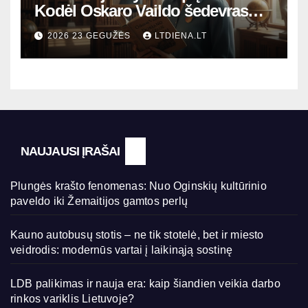
Kodėl Oskaro Vaildo šedevras
šiandien aktualesnis nei bet
2026 23 GEGUŽĖS
LTDIENA.LT
kada?
NAUJAUSI ĮRAŠAI
Plungės krašto fenomenas: Nuo Oginskių kultūrinio
paveldo iki Žemaitijos gamtos perlų
Kauno autobusų stotis – ne tik stotelė, bet ir miesto
veidrodis: modernūs vartai į laikinąją sostinę
LDB palikimas ir nauja era: kaip šiandien veikia darbo
rinkos variklis Lietuvoje?