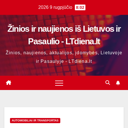
Skip
2026 9 rugpjūčio
8:02
to
content
Žinios ir naujienos iš Lietuvos ir
Pasaulio - LTdiena.lt
Žinios, naujienos, aktualijos, įdomybės, Lietuvoje
ir Pasaulyje - LTdiena.lt
AUTOMOBILIAI IR TRANSPORTAS