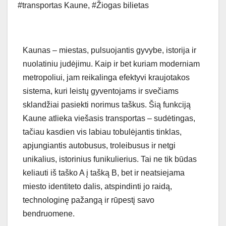
#transportas Kaune
,
#Žiogas bilietas
Kaunas – miestas, pulsuojantis gyvybe, istorija ir
nuolatiniu judėjimu. Kaip ir bet kuriam moderniam
metropoliui, jam reikalinga efektyvi kraujotakos
sistema, kuri leistų gyventojams ir svečiams
sklandžiai pasiekti norimus taškus. Šią funkciją
Kaune atlieka viešasis transportas – sudėtingas,
tačiau kasdien vis labiau tobulėjantis tinklas,
apjungiantis autobusus, troleibusus ir netgi
unikalius, istorinius funikulierius. Tai ne tik būdas
keliauti iš taško A į tašką B, bet ir neatsiejama
miesto identiteto dalis, atspindinti jo raidą,
technologinę pažangą ir rūpestį savo
bendruomene.