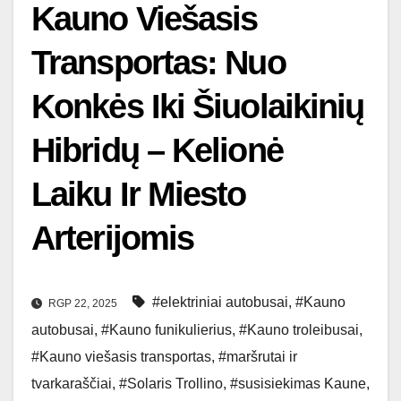
Kauno Viešasis
Transportas: Nuo
Konkės Iki Šiuolaikinių
Hibridų – Kelionė
Laiku Ir Miesto
Arterijomis
#elektriniai autobusai
,
#Kauno
RGP 22, 2025
autobusai
,
#Kauno funikulierius
,
#Kauno troleibusai
,
#Kauno viešasis transportas
,
#maršrutai ir
tvarkaraščiai
,
#Solaris Trollino
,
#susisiekimas Kaune
,