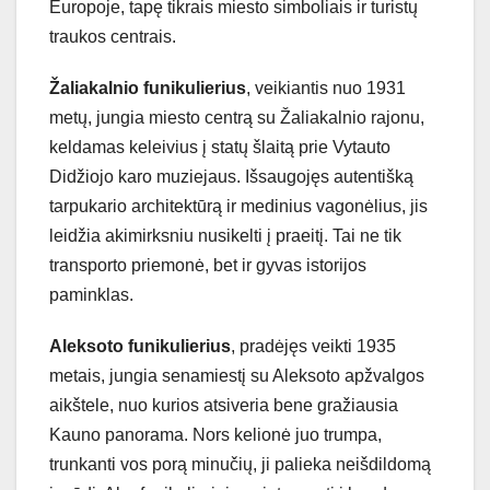
Europoje, tapę tikrais miesto simboliais ir turistų
traukos centrais.
Žaliakalnio funikulierius
, veikiantis nuo 1931
metų, jungia miesto centrą su Žaliakalnio rajonu,
keldamas keleivius į statų šlaitą prie Vytauto
Didžiojo karo muziejaus. Išsaugojęs autentišką
tarpukario architektūrą ir medinius vagonėlius, jis
leidžia akimirksniu nusikelti į praeitį. Tai ne tik
transporto priemonė, bet ir gyvas istorijos
paminklas.
Aleksoto funikulierius
, pradėjęs veikti 1935
metais, jungia senamiestį su Aleksoto apžvalgos
aikštele, nuo kurios atsiveria bene gražiausia
Kauno panorama. Nors kelionė juo trumpa,
trunkanti vos porą minučių, ji palieka neišdildomą