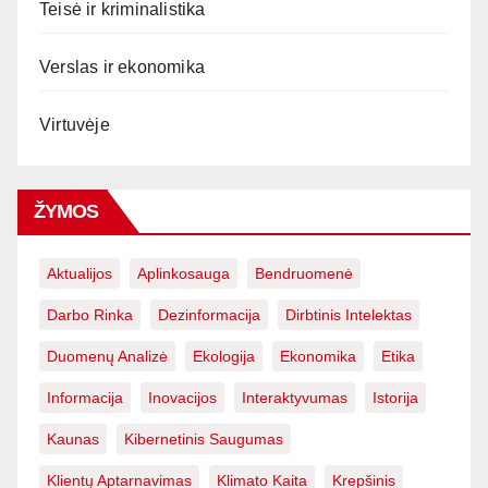
Teisė ir kriminalistika
Verslas ir ekonomika
Virtuvėje
ŽYMOS
Aktualijos
Aplinkosauga
Bendruomenė
Darbo Rinka
Dezinformacija
Dirbtinis Intelektas
Duomenų Analizė
Ekologija
Ekonomika
Etika
Informacija
Inovacijos
Interaktyvumas
Istorija
Kaunas
Kibernetinis Saugumas
Klientų Aptarnavimas
Klimato Kaita
Krepšinis