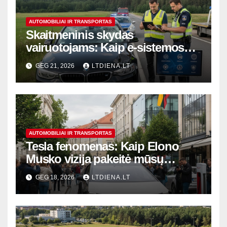
AUTOMOBILIAI IR TRANSPORTAS
Skaitmeninis skydas
vairuotojams: Kaip e-sistemos
keičia avarijų valdymą ir
GEG 21, 2026
LTDIENA.LT
automobilių istorijos patikrą
AUTOMOBILIAI IR TRANSPORTAS
Tesla fenomenas: Kaip Elono
Musko vizija pakeitė mūsų
suvokimą apie vairavimą ir
GEG 18, 2026
LTDIENA.LT
ateities energetiką