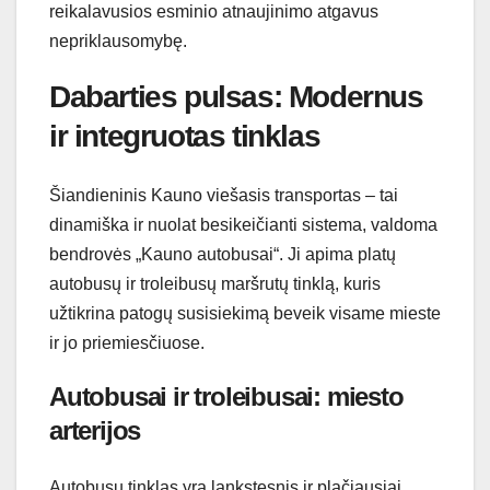
reikalavusios esminio atnaujinimo atgavus
nepriklausomybę.
Dabarties pulsas: Modernus
ir integruotas tinklas
Šiandieninis Kauno viešasis transportas – tai
dinamiška ir nuolat besikeičianti sistema, valdoma
bendrovės „Kauno autobusai“. Ji apima platų
autobusų ir troleibusų maršrutų tinklą, kuris
užtikrina patogų susisiekimą beveik visame mieste
ir jo priemiesčiuose.
Autobusai ir troleibusai: miesto
arterijos
Autobusų tinklas yra lankstesnis ir plačiausiai