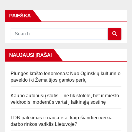
PAIEŠKA
NAUJAUSI ĮRAŠAI
Plungės krašto fenomenas: Nuo Oginskių kultūrinio
paveldo iki Žemaitijos gamtos perlų
Kauno autobusų stotis – ne tik stotelė, bet ir miesto
veidrodis: modernūs vartai į laikinąją sostinę
LDB palikimas ir nauja era: kaip šiandien veikia
darbo rinkos variklis Lietuvoje?