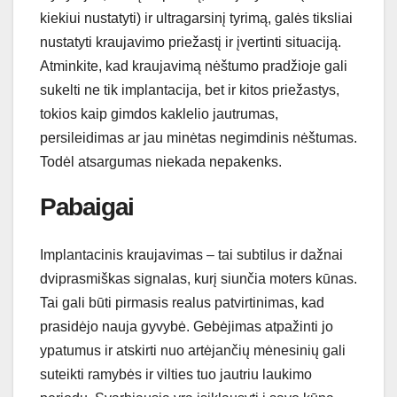
kiekiui nustatyti) ir ultragarsinį tyrimą, galės tiksliai
nustatyti kraujavimo priežastį ir įvertinti situaciją.
Atminkite, kad kraujavimą nėštumo pradžioje gali
sukelti ne tik implantacija, bet ir kitos priežastys,
tokios kaip gimdos kaklelio jautrumas,
persileidimas ar jau minėtas negimdinis nėštumas.
Todėl atsargumas niekada nepakenks.
Pabaigai
Implantacinis kraujavimas – tai subtilus ir dažnai
dviprasmiškas signalas, kurį siunčia moters kūnas.
Tai gali būti pirmasis realus patvirtinimas, kad
prasidėjo nauja gyvybė. Gebėjimas atpažinti jo
ypatumus ir atskirti nuo artėjančių mėnesinių gali
suteikti ramybės ir vilties tuo jautriu laukimo