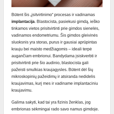
Būtent šis „įsitvirtinimo“ procesas ir vadinamas
implantacija
. Blastocista, pasiekusi gimdą, ieško
tinkamos vietos prisitvirtinti prie gimdos sienelės,
vadinamos endometriumu. Šis gimdos gleivinės
sluoksnis yra storas, purus ir gausiai aprūpintas
krauju bei maisto medžiagomis – ideali terpė
augančiam embrionui. Bandydama įsiskverbti ir
prisitvirtinti prie šio audinio, blastocista gali
pažeisti smulkias kraujagysles. Būtent dėl šių
mikroskopinių pažeidimų ir atsiranda nedidelis
kraujavimas, kurį mes ir vadiname implantaciniu
kraujavimu.
Galima sakyti, kad tai yra fizinis ženklas, jog
embrionas sėkmingai rado savo namus gimdoje.