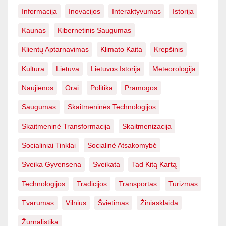
Informacija
Inovacijos
Interaktyvumas
Istorija
Kaunas
Kibernetinis Saugumas
Klientų Aptarnavimas
Klimato Kaita
Krepšinis
Kultūra
Lietuva
Lietuvos Istorija
Meteorologija
Naujienos
Orai
Politika
Pramogos
Saugumas
Skaitmeninės Technologijos
Skaitmeninė Transformacija
Skaitmenizacija
Socialiniai Tinklai
Socialinė Atsakomybė
Sveika Gyvensena
Sveikata
Tad Kitą Kartą
Technologijos
Tradicijos
Transportas
Turizmas
Tvarumas
Vilnius
Švietimas
Žiniasklaida
Žurnalistika