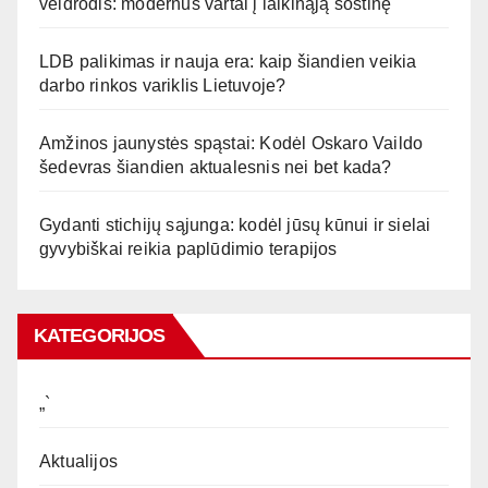
veidrodis: modernūs vartai į laikinąją sostinę
LDB palikimas ir nauja era: kaip šiandien veikia
darbo rinkos variklis Lietuvoje?
Amžinos jaunystės spąstai: Kodėl Oskaro Vaildo
šedevras šiandien aktualesnis nei bet kada?
Gydanti stichijų sąjunga: kodėl jūsų kūnui ir sielai
gyvybiškai reikia paplūdimio terapijos
KATEGORIJOS
„`
Aktualijos