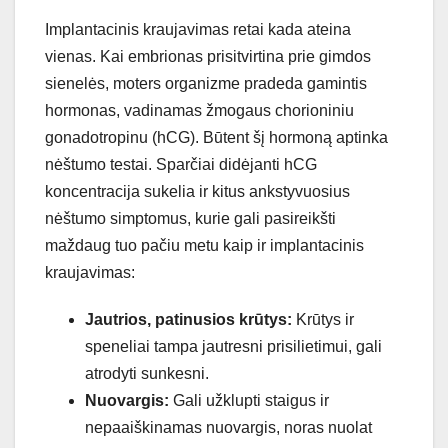
Implantacinis kraujavimas retai kada ateina
vienas. Kai embrionas prisitvirtina prie gimdos
sienelės, moters organizme pradeda gamintis
hormonas, vadinamas žmogaus chorioniniu
gonadotropinu (hCG). Būtent šį hormoną aptinka
nėštumo testai. Sparčiai didėjanti hCG
koncentracija sukelia ir kitus ankstyvuosius
nėštumo simptomus, kurie gali pasireikšti
maždaug tuo pačiu metu kaip ir implantacinis
kraujavimas:
Jautrios, patinusios krūtys:
Krūtys ir
speneliai tampa jautresni prisilietimui, gali
atrodyti sunkesni.
Nuovargis:
Gali užklupti staigus ir
nepaaiškinamas nuovargis, noras nuolat