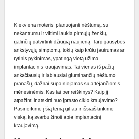
Kiekviena moteris, planuojanti nėštumą, su
nekantrumu ir viltimi laukia pirmųjų ženklų,
galinčių patvirtinti džiugią naujieną. Tarp gausybės
ankstyvųjų simptomų, tokių kaip krūtų jautrumas ar
rytinis pykinimas, ypatingą vietą užima
implantacinis kraujavimas. Tai vienas iš pačių
anksčiausių ir labiausiai gluminančių nėštumo
pranašų, dažnai supainiojamas su artėjančiomis
mėnesinėmis. Kas tai per reiškinys? Kaip jį
atpažinti ir atskirti nuo įprasto ciklo kraujavimo?
Pasinerkime į šią temą giliau ir išsiaiškinkime
viską, ką svarbu žinoti apie implantacinį
kraujavimą.