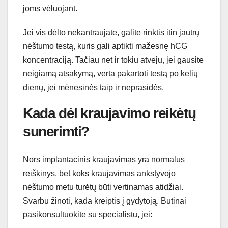
joms vėluojant.
Jei vis dėlto nekantraujate, galite rinktis itin jautrų
nėštumo testą, kuris gali aptikti mažesnę hCG
koncentraciją. Tačiau net ir tokiu atveju, jei gausite
neigiamą atsakymą, verta pakartoti testą po kelių
dienų, jei mėnesinės taip ir neprasidės.
Kada dėl kraujavimo reikėtų
sunerimti?
Nors implantacinis kraujavimas yra normalus
reiškinys, bet koks kraujavimas ankstyvojo
nėštumo metu turėtų būti vertinamas atidžiai.
Svarbu žinoti, kada kreiptis į gydytoją. Būtinai
pasikonsultuokite su specialistu, jei: