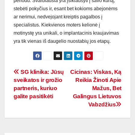
periodu. Svarbiausia yra įsiklausyti į savo kūną,
stebėti pokyčius ir, esant bet kokioms abejonėms
ar nerimui, nedvejojant kreiptis pagalbos į
specialistus. Kiekvienos moters kelionė į
motinystę yra unikali, o implantacinis kraujavimas
yra tik vienas iš daugelio nuostabių jos etapų.
Navigacija
SG klinika: Jūsų
Cicinas: Viskas, Ką
sveikatos ir grožio
Reikia Žinoti Apie
tarp
partneris, kuriuo
Mažus, Bet
įrašų
galite pasitikėti
Galingus Lietuvos
Vabzdžius