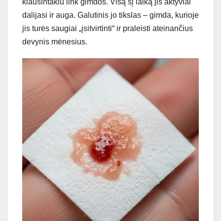
kiaušintakiu link gimdos. Visą šį laiką jis aktyviai
dalijasi ir auga. Galutinis jo tikslas – gimda, kurioje
jis turės saugiai „įsitvirtinti“ ir praleisti ateinančius
devynis mėnesius.