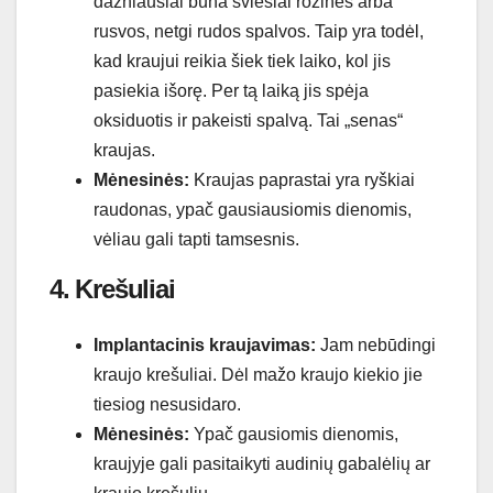
dažniausiai būna šviesiai rožinės arba
rusvos, netgi rudos spalvos. Taip yra todėl,
kad kraujui reikia šiek tiek laiko, kol jis
pasiekia išorę. Per tą laiką jis spėja
oksiduotis ir pakeisti spalvą. Tai „senas“
kraujas.
Mėnesinės:
Kraujas paprastai yra ryškiai
raudonas, ypač gausiausiomis dienomis,
vėliau gali tapti tamsesnis.
4. Krešuliai
Implantacinis kraujavimas:
Jam nebūdingi
kraujo krešuliai. Dėl mažo kraujo kiekio jie
tiesiog nesusidaro.
Mėnesinės:
Ypač gausiomis dienomis,
kraujyje gali pasitaikyti audinių gabalėlių ar