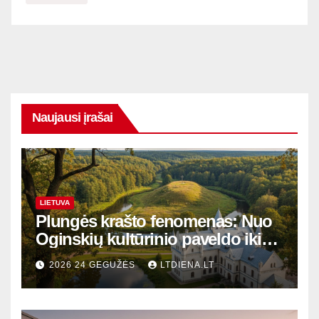
Naujausi įrašai
LIETUVA
Plungės krašto fenomenas: Nuo
Oginskių kultūrinio paveldo iki
Žemaitijos gamtos perlų
2026 24 GEGUŽĖS
LTDIENA.LT