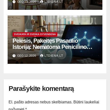
GEG 13, 2026
LTDIENA.LT
SVEIKATA IR SVEIKA GYVENSENA
Pelėsis, Pakeitęs Pasaulio
Istoriją: Nematoma Penicilino
Revoliucija ir Šiuolaikiniai
GEG 12, 2026
LTDIENA.LT
Iššūkiai
Parašykite komentarą
El. pašto adresas nebus skelbiamas.
Būtini laukeliai
pažymėti
*