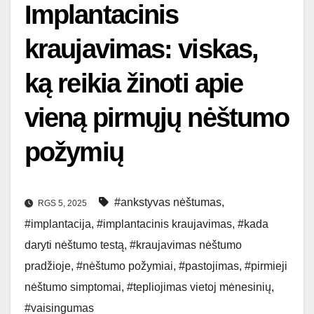
Implantacinis
kraujavimas: viskas,
ką reikia žinoti apie
vieną pirmųjų nėštumo
požymių
#ankstyvas nėštumas
,
RGS 5, 2025
#implantacija
,
#implantacinis kraujavimas
,
#kada
daryti nėštumo testą
,
#kraujavimas nėštumo
pradžioje
,
#nėštumo požymiai
,
#pastojimas
,
#pirmieji
nėštumo simptomai
,
#tepliojimas vietoj mėnesinių
,
#vaisingumas