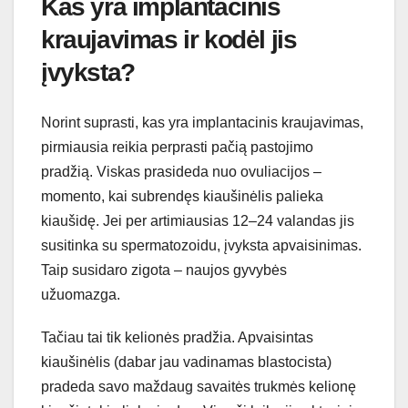
Kas yra implantacinis
kraujavimas ir kodėl jis
įvyksta?
Norint suprasti, kas yra implantacinis kraujavimas,
pirmiausia reikia perprasti pačią pastojimo
pradžią. Viskas prasideda nuo ovuliacijos –
momento, kai subrendęs kiaušinėlis palieka
kiaušidę. Jei per artimiausias 12–24 valandas jis
susitinka su spermatozoidu, įvyksta apvaisinimas.
Taip susidaro zigota – naujos gyvybės
užuomazga.
Tačiau tai tik kelionės pradžia. Apvaisintas
kiaušinėlis (dabar jau vadinamas blastocista)
pradeda savo maždaug savaitės trukmės kelionę