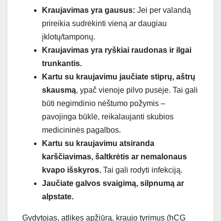
Kraujavimas yra gausus:
Jei per valandą
prireikia sudrėkinti vieną ar daugiau
įklotų/tamponų.
Kraujavimas yra ryškiai raudonas ir ilgai
trunkantis.
Kartu su kraujavimu jaučiate stiprų, aštrų
skausmą
, ypač vienoje pilvo pusėje. Tai gali
būti negimdinio nėštumo požymis –
pavojinga būklė, reikalaujanti skubios
medicininės pagalbos.
Kartu su kraujavimu atsiranda
karščiavimas, šaltkrėtis ar nemalonaus
kvapo išskyros.
Tai gali rodyti infekciją.
Jaučiate galvos svaigimą, silpnumą ar
alpstate.
Gydytojas, atlikęs apžiūrą, kraujo tyrimus (hCG