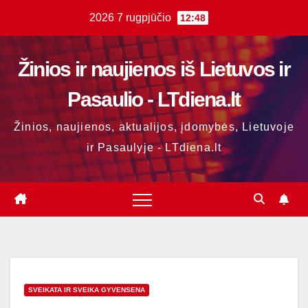
Skip
2026 7 rugpjūčio
12:48
to
content
Žinios ir naujienos iš Lietuvos ir
Pasaulio - LTdiena.lt
Žinios, naujienos, aktualijos, įdomybės, Lietuvoje
ir Pasaulyje - LTdiena.lt
SVEIKATA IR SVEIKA GYVENSENA