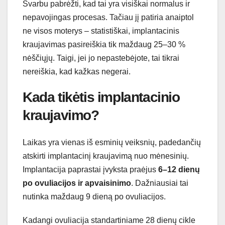
Svarbu pabrėžti, kad tai yra visiškai normalus ir
nepavojingas procesas. Tačiau jį patiria anaiptol
ne visos moterys – statistiškai, implantacinis
kraujavimas pasireiškia tik maždaug 25–30 %
nėščiųjų. Taigi, jei jo nepastebėjote, tai tikrai
nereiškia, kad kažkas negerai.
Kada tikėtis implantacinio
kraujavimo?
Laikas yra vienas iš esminių veiksnių, padedančių
atskirti implantacinį kraujavimą nuo mėnesinių.
Implantacija paprastai įvyksta praėjus
6–12 dienų
po ovuliacijos ir apvaisinimo
. Dažniausiai tai
nutinka maždaug 9 dieną po ovuliacijos.
Kadangi ovuliacija standartiniame 28 dienų cikle