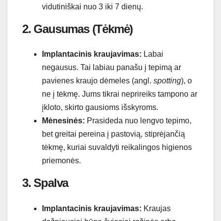
vidutiniškai nuo 3 iki 7 dienų.
2. Gausumas (Tėkmė)
Implantacinis kraujavimas:
Labai
negausus. Tai labiau panašu į tepimą ar
pavienes kraujo dėmeles (angl.
spotting
), o
ne į tėkmę. Jums tikrai neprireiks tampono ar
įkloto, skirto gausioms išskyroms.
Mėnesinės:
Prasideda nuo lengvo tepimo,
bet greitai pereina į pastovią, stiprėjančią
tėkmę, kuriai suvaldyti reikalingos higienos
priemonės.
3. Spalva
Implantacinis kraujavimas:
Kraujas