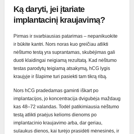
Ką daryti, jei įtariate
implantacinį kraujavimą?
Pirmas ir svarbiausias patarimas – nepanikuokite
ir būkite kantri. Nors noras kuo greičiau atlikti
nėštumo testą yra suprantamas, skubėjimas gali
duoti klaidingai neigiamą rezultatą. Kad nėštumo
testas parodytų teigiamą atsakymą, hCG lygis
kraujyje ir šlapime turi pasiekti tam tikrą ribą.
Nors hCG pradedamas gaminti iškart po
implantacijos, jo koncentracija dvigubėja maždaug
kas 48–72 valandas. Todėl patikimiausia nėštumo
testą atlikti praėjus kelioms dienoms po
implantacinio kraujavimo arba, dar geriau,
sulaukus dienos, kai turėjo prasidėti mėnesinės, ir