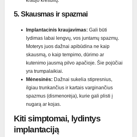
kraujo krešulių.
5. Skausmas ir spazmai
Implantacinis kraujavimas:
Gali būti
lydimas labai lengvų, vos juntamų spazmų.
Moterys juos dažnai apibūdina ne kaip
skausmą, o kaip tempimo, dūrimo ar
kutenimo jausmą pilvo apačioje. Šie pojūčiai
yra trumpalaikiai.
Mėnesinės:
Dažnai sukelia stipresnius,
ilgiau trunkančius ir kartais varginančius
spazmus (dismenorėja), kurie gali plisti į
nugarą ar kojas.
Kiti simptomai, lydintys
implantaciją