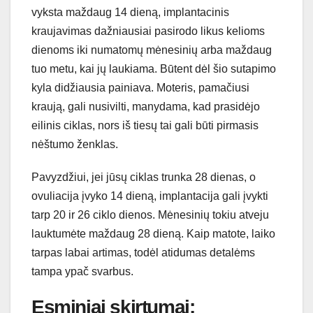
vyksta maždaug 14 dieną, implantacinis
kraujavimas dažniausiai pasirodo likus kelioms
dienoms iki numatomų mėnesinių arba maždaug
tuo metu, kai jų laukiama. Būtent dėl šio sutapimo
kyla didžiausia painiava. Moteris, pamačiusi
kraują, gali nusivilti, manydama, kad prasidėjo
eilinis ciklas, nors iš tiesų tai gali būti pirmasis
nėštumo ženklas.
Pavyzdžiui, jei jūsų ciklas trunka 28 dienas, o
ovuliacija įvyko 14 dieną, implantacija gali įvykti
tarp 20 ir 26 ciklo dienos. Mėnesinių tokiu atveju
lauktumėte maždaug 28 dieną. Kaip matote, laiko
tarpas labai artimas, todėl atidumas detalėms
tampa ypač svarbus.
Esminiai skirtumai: