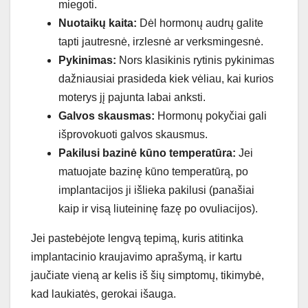
miegoti.
Nuotaikų kaita:
Dėl hormonų audrų galite
tapti jautresnė, irzlesnė ar verksmingesnė.
Pykinimas:
Nors klasikinis rytinis pykinimas
dažniausiai prasideda kiek vėliau, kai kurios
moterys jį pajunta labai anksti.
Galvos skausmas:
Hormonų pokyčiai gali
išprovokuoti galvos skausmus.
Pakilusi bazinė kūno temperatūra:
Jei
matuojate bazinę kūno temperatūrą, po
implantacijos ji išlieka pakilusi (panašiai
kaip ir visą liuteininę fazę po ovuliacijos).
Jei pastebėjote lengvą tepimą, kuris atitinka
implantacinio kraujavimo aprašymą, ir kartu
jaučiate vieną ar kelis iš šių simptomų, tikimybė,
kad laukiatės, gerokai išauga.