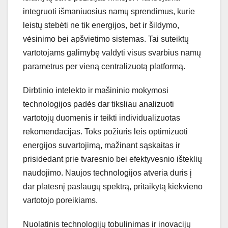
integruoti išmaniuosius namų sprendimus, kurie
leistų stebėti ne tik energijos, bet ir šildymo,
vėsinimo bei apšvietimo sistemas. Tai suteiktų
vartotojams galimybę valdyti visus svarbius namų
parametrus per vieną centralizuotą platformą.
Dirbtinio intelekto ir mašininio mokymosi
technologijos padės dar tiksliau analizuoti
vartotojų duomenis ir teikti individualizuotas
rekomendacijas. Toks požiūris leis optimizuoti
energijos suvartojimą, mažinant sąskaitas ir
prisidedant prie tvaresnio bei efektyvesnio išteklių
naudojimo. Naujos technologijos atveria duris į
dar platesnį paslaugų spektrą, pritaikytą kiekvieno
vartotojo poreikiams.
Nuolatinis technologijų tobulinimas ir inovacijų