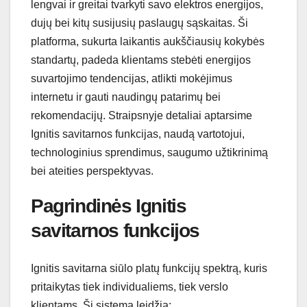
lengvai ir greitai tvarkyti savo elektros energijos,
dujų bei kitų susijusių paslaugų sąskaitas. Ši
platforma, sukurta laikantis aukščiausių kokybės
standartų, padeda klientams stebėti energijos
suvartojimo tendencijas, atlikti mokėjimus
internetu ir gauti naudingų patarimų bei
rekomendacijų. Straipsnyje detaliai aptarsime
Ignitis savitarnos funkcijas, naudą vartotojui,
technologinius sprendimus, saugumo užtikrinimą
bei ateities perspektyvas.
Pagrindinės Ignitis
savitarnos funkcijos
Ignitis savitarna siūlo platų funkcijų spektrą, kuris
pritaikytas tiek individualiems, tiek verslo
klientams. Ši sistema leidžia: