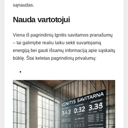
sąnaudas.
Nauda vartotojui
Viena iš pagrindinių Ignitis savitarnos pranašumų
– tai galimybė realiu laiku sekti suvartojamą
energiją bei gauti išsamų informaciją apie sąskaitų
būklę. Štai keletas pagrindinių privalumų: