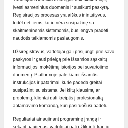
įvesti asmeninius duomenis ir susikurti paskyrą.
Registracijos procesas yra aiškus ir intuityvus,
todėl net tiems, kurie nėra susipažinę su
skaitmeninėmis sistemomis, bus lengva pradėti
naudotis teikiamomis paslaugomis.
Užsiregistravus, vartotojai gali prisijungti prie savo
paskyros ir gauti prieigą prie išsamios sąskaitų
informacijos, mokėjimų istorijos bei suvartojimo
duomenų. Platformoje pateikiami išsamūs
instrukcijos ir patarimai, kurie padeda greitai
susipažinti su sistema. Jei kiltų klausimų ar
problemų, klientai gali kreiptis į profesionalią
aptarnavimo komandą, kuri pasiruošusi padėti.
Reguliariai atnaujinant programinę įrangą ir
sekant naujienas, vartotojai gali užtikrinti, kad jų