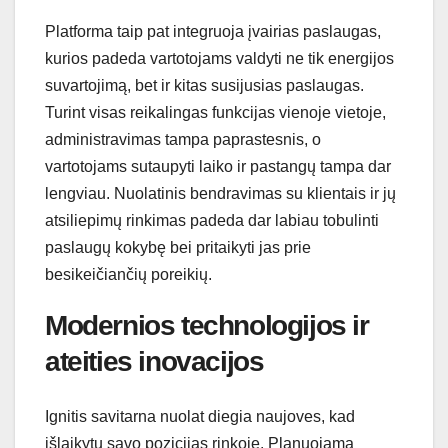
Platforma taip pat integruoja įvairias paslaugas,
kurios padeda vartotojams valdyti ne tik energijos
suvartojimą, bet ir kitas susijusias paslaugas.
Turint visas reikalingas funkcijas vienoje vietoje,
administravimas tampa paprastesnis, o
vartotojams sutaupyti laiko ir pastangų tampa dar
lengviau. Nuolatinis bendravimas su klientais ir jų
atsiliepimų rinkimas padeda dar labiau tobulinti
paslaugų kokybę bei pritaikyti jas prie
besikeičiančių poreikių.
Modernios technologijos ir
ateities inovacijos
Ignitis savitarna nuolat diegia naujoves, kad
išlaikytų savo pozicijas rinkoje. Planuojama