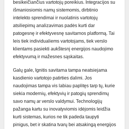
besikeičiančius vartotojų poreikius. Integracijos su
išmaniosiomis namų sistemomis, dirbtinio
intelekto sprendimai ir nuolatinis vartotojų
atsiliepimų analizavimas padės kurti dar
patogesnę ir efektyvesnę savitarnos platformą. Tai
leis tiek individualiems vartotojams, tiek verslo
klientams pasiekti aukštesnį energijos naudojimo
efektyvumą ir mažesnes sąskaitas.
Galų gale, Ignitis savitarna tampa neatsiejama
kasdienio vartotojo patirties dalimi. Jos
naudojimas tampa vis labiau paplitęs tarp tų, kurie
siekia modernių, efektyvių ir patogių sprendimų
savo namų ar verslo valdymui. Technologijų
pažanga kartu su inovatyviomis idėjomis leidžia
kurti sistemas, kurios ne tik padeda taupyti
pinigus, bet ir skatina tvarų bei atsakingą energijos