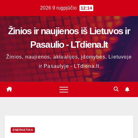
Skip
2026 9 rugpjūčio
12:14
to
content
Žinios ir naujienos iš Lietuvos ir
Pasaulio - LTdiena.lt
Žinios, naujienos, aktualijos, įdomybės, Lietuvoje
ir Pasaulyje - LTdiena.lt
ENERGETIKA