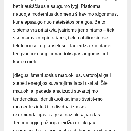
bet ir aukščiausią saugumo lygį. Platforma
naudoja modernius duomenų šifravimo algoritmus,
kurie apsaugo nuo neteisėtos prieigos. Be to,
sistema yra pritaikyta įvairiems įrenginiams – tiek
staliniams kompiuteriams, tiek mobiliuosiuose
telefonuose ar planšetėse. Tai leidžia klientams
lengvai prisijungti ir naudotis paslaugomis bet
kuriuo metu.
Įdiegus išmaniuosius matuoklius, vartotojai gali
stebėti energijos suvartojimą labai tiksliai. Šie
matuokliai padeda analizuoti suvartojimo
tendencijas, identifikuoti galimus švaistymo
momentus ir teikti individualizuotas
rekomendacijas, kaip sumažinti sąnaudas.
Technologijų pažanga leidžia ne tik gauti
duomenis, bet ir juos analizuoti bei pritaikyti pagal