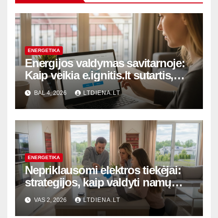
ENERGETIKA
Energijos valdymas savitarnoje:
Kaip veikia e.ignitis.lt sutartis,
planų keitimas ir sąskaitų
BAL 4, 2026
LTDIENA.LT
optimizavimas
ENERGETIKA
Nepriklausomi elektros tiekėjai:
strategijos, kaip valdyti namų
ūkio išlaidas besikeičiančioje
VAS 2, 2026
LTDIENA.LT
rinkoje