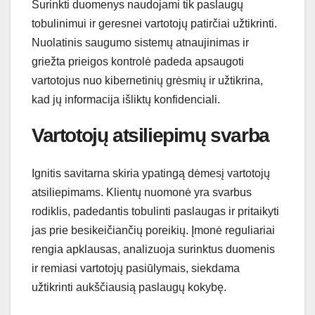
Surinkti duomenys naudojami tik paslaugų
tobulinimui ir geresnei vartotojų patirčiai užtikrinti.
Nuolatinis saugumo sistemų atnaujinimas ir
griežta prieigos kontrolė padeda apsaugoti
vartotojus nuo kibernetinių grėsmių ir užtikrina,
kad jų informacija išliktų konfidenciali.
Vartotojų atsiliepimų svarba
Ignitis savitarna skiria ypatingą dėmesį vartotojų
atsiliepimams. Klientų nuomonė yra svarbus
rodiklis, padedantis tobulinti paslaugas ir pritaikyti
jas prie besikeičiančių poreikių. Įmonė reguliariai
rengia apklausas, analizuoja surinktus duomenis
ir remiasi vartotojų pasiūlymais, siekdama
užtikrinti aukščiausią paslaugų kokybę.