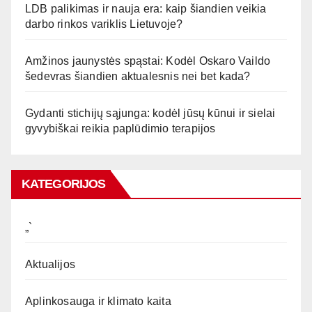
LDB palikimas ir nauja era: kaip šiandien veikia
darbo rinkos variklis Lietuvoje?
Amžinos jaunystės spąstai: Kodėl Oskaro Vaildo
šedevras šiandien aktualesnis nei bet kada?
Gydanti stichijų sąjunga: kodėl jūsų kūnui ir sielai
gyvybiškai reikia paplūdimio terapijos
KATEGORIJOS
„`
Aktualijos
Aplinkosauga ir klimato kaita