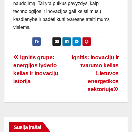
naudojimą. Tai yra puikus pavyzdys, kaip
technologijos ir inovacijos gali keisti mūsų
kasdienybę ir padėti kurti tvaresnę ateitį mums
visiems.
Navigacija
ignitis grupe:
Ignitis: inovacijų ir
energijos lyderio
tvarumo kelias
tarp
kelias ir inovacijų
Lietuvos
įrašų
istorija
energetikos
sektoriuje
Susiją įrašai