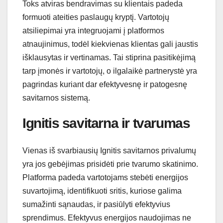
Toks atviras bendravimas su klientais padeda
formuoti ateities paslaugų kryptį. Vartotojų
atsiliepimai yra integruojami į platformos
atnaujinimus, todėl kiekvienas klientas gali jaustis
išklausytas ir vertinamas. Tai stiprina pasitikėjimą
tarp įmonės ir vartotojų, o ilgalaikė partnerystė yra
pagrindas kuriant dar efektyvesnę ir patogesnę
savitarnos sistemą.
Ignitis savitarna ir tvarumas
Vienas iš svarbiausių Ignitis savitarnos privalumų
yra jos gebėjimas prisidėti prie tvarumo skatinimo.
Platforma padeda vartotojams stebėti energijos
suvartojimą, identifikuoti sritis, kuriose galima
sumažinti sąnaudas, ir pasiūlyti efektyvius
sprendimus. Efektyvus energijos naudojimas ne