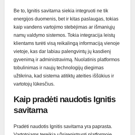
Be to, Ignitis savitarna siekia integruoti ne tik
energijos duomenis, bet ir kitas paslaugas, tokias
kaip vandens vartojimo stebėjimas ar išmaniųjų
namų valdymo sistemos. Tokia integracija leistų
klientams turėti visą reikalingą informaciją vienoje
vietoje, kas dar labiau palengvintų jų kasdienį
gyvenimą ir administravimą. Nuolatinis platformos
tobulinimas ir naujų technologijų diegimas
užtikrina, kad sistema atitiktų ateities iššūkius ir
vartotojų lūkesčius.
Kaip pradėti naudotis Ignitis
savitarna
Pradėti naudotis Ignitis savitarna yra paprasta.
Vartotojams tereikia užsiregistruoti platformoje,