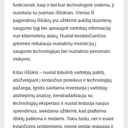
funkcionali, kaip ir bet kuri technologinė sistema, ji
susiduria su įvairiais iššūkiais. Vienas iš
pagrindinių iššūkių yra užtikrinti aukštą duomenų
saugumo lygį bei apsaugoti vartotojų informaciją
nuo kibernetinių atakų. Nuolat besikeičiančios
grėsmės reikalauja nuolatinių investicijų į
saugumo technologijas bei nuolatinio personalo
mokymo.
Kitas iššūkis – nuolat tobulinti vartotojų patirtį,
atsižvelgiant į kintančius poreikius ir technologijų
pažangą. Ignitis savitarna investuoja į vartotojų
atsiliepimų analizę, bendradarbiauja su
technologijų ekspertais ir nuolat testuoja naujus
sprendimus, siekdama užtikrinti, kad platforma
išliktų patikima ir moderni. Tokiu būdu, net ir esant
kylančioms problemoms, įmonė greitai reaguoja ir