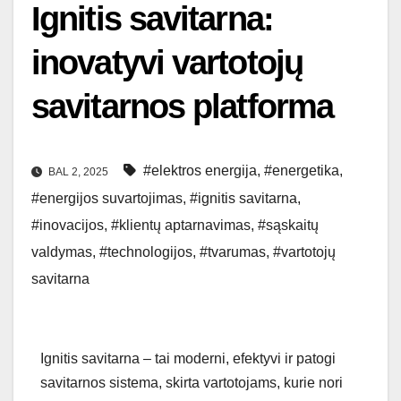
Ignitis savitarna:
inovatyvi vartotojų
savitarnos platforma
#elektros energija
,
#energetika
,
BAL 2, 2025
#energijos suvartojimas
,
#ignitis savitarna
,
#inovacijos
,
#klientų aptarnavimas
,
#sąskaitų
valdymas
,
#technologijos
,
#tvarumas
,
#vartotojų
savitarna
Ignitis savitarna – tai moderni, efektyvi ir patogi
savitarnos sistema, skirta vartotojams, kurie nori