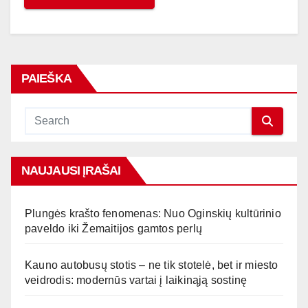
PAIEŠKA
NAUJAUSI ĮRAŠAI
Plungės krašto fenomenas: Nuo Oginskių kultūrinio
paveldo iki Žemaitijos gamtos perlų
Kauno autobusų stotis – ne tik stotelė, bet ir miesto
veidrodis: modernūs vartai į laikinąją sostinę