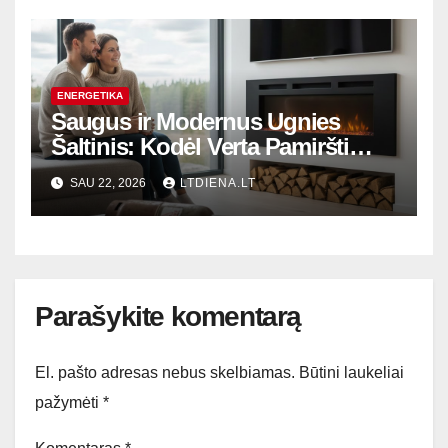
ENERGETIKA
Saugus ir Modernus Ugnies
Šaltinis: Kodėl Verta Pamiršti
Senus Dujų Balionus?
SAU 22, 2026
LTDIENA.LT
Parašykite komentarą
El. pašto adresas nebus skelbiamas.
Būtini laukeliai
pažymėti
*