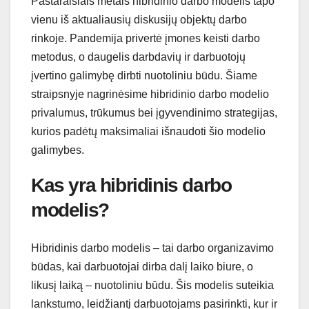
Pastaraisiais metais hibridinio darbo modelis tapo
vienu iš aktualiausių diskusijų objektų darbo
rinkoje. Pandemija privertė įmones keisti darbo
metodus, o daugelis darbdavių ir darbuotojų
įvertino galimybę dirbti nuotoliniu būdu. Šiame
straipsnyje nagrinėsime hibridinio darbo modelio
privalumus, trūkumus bei įgyvendinimo strategijas,
kurios padėtų maksimaliai išnaudoti šio modelio
galimybes.
Kas yra hibridinis darbo
modelis?
Hibridinis darbo modelis – tai darbo organizavimo
būdas, kai darbuotojai dirba dalį laiko biure, o
likusį laiką – nuotoliniu būdu. Šis modelis suteikia
lankstumo, leidžiantį darbuotojams pasirinkti, kur ir