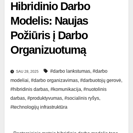
Hibridinio Darbo
Modelis: Naujas
Požiūris į Darbo
Organizuotumą
#darbo lankstumas
,
#darbo
SAU 28, 2025
modeliai
,
#darbo organizavimas
,
#darbuotojų gerovė
,
#hibridinis darbas
,
#komunikacija
,
#nuotolinis
darbas
,
#produktyvumas
,
#socialinis ryšys
,
#technologijų infrastruktūra