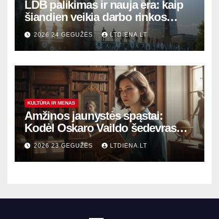
LDB palikimas ir nauja era: kaip
šiandien veikia darbo rinkos
variklis Lietuvoje?
2026 24 GEGUŽĖS
LTDIENA.LT
KULTŪRA IR MENAS
Amžinos jaunystės spąstai:
Kodėl Oskaro Vaildo šedevras
šiandien aktualesnis nei bet
2026 23 GEGUŽĖS
LTDIENA.LT
kada?