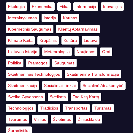
Ekologija
Ekonomika
Etika
Informacija
Inovacijos
Interaktyvumas
Istorija
Kaunas
Kibernetinis Saugumas
Klientų Aptarnavimas
Klimato Kaita
Krepšinis
Kultūra
Lietuva
Lietuvos Istorija
Meteorologija
Naujienos
Orai
Politika
Pramogos
Saugumas
Skaitmeninės Technologijos
Skaitmeninė Transformacija
Skaitmenizacija
Socialiniai Tinklai
Socialinė Atsakomybė
Sveika Gyvensena
Sveikata
Tad Kitą Kartą
Technologijos
Tradicijos
Transportas
Turizmas
Tvarumas
Vilnius
Švietimas
Žiniasklaida
Žurnalistika