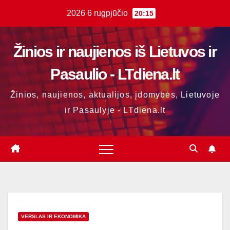
Skip
2026 6 rugpjūčio
20:15
to
content
Žinios ir naujienos iš Lietuvos ir
Pasaulio - LTdiena.lt
Žinios, naujienos, aktualijos, įdomybės, Lietuvoje
ir Pasaulyje - LTdiena.lt
VERSLAS IR EKONOMIKA