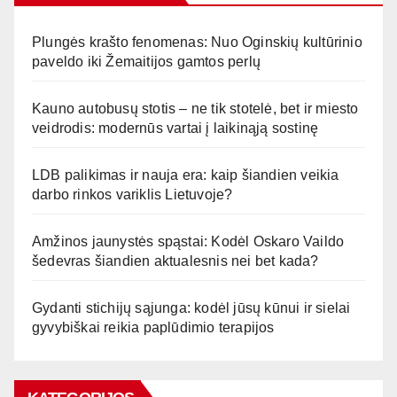
Plungės krašto fenomenas: Nuo Oginskių kultūrinio
paveldo iki Žemaitijos gamtos perlų
Kauno autobusų stotis – ne tik stotelė, bet ir miesto
veidrodis: modernūs vartai į laikinąją sostinę
LDB palikimas ir nauja era: kaip šiandien veikia
darbo rinkos variklis Lietuvoje?
Amžinos jaunystės spąstai: Kodėl Oskaro Vaildo
šedevras šiandien aktualesnis nei bet kada?
Gydanti stichijų sąjunga: kodėl jūsų kūnui ir sielai
gyvybiškai reikia paplūdimio terapijos