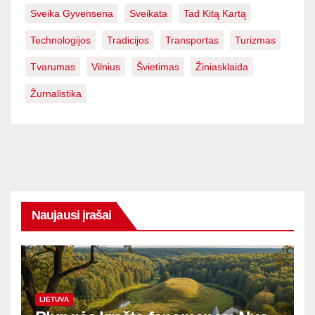
Sveika Gyvensena
Sveikata
Tad Kitą Kartą
Technologijos
Tradicijos
Transportas
Turizmas
Tvarumas
Vilnius
Švietimas
Žiniasklaida
Žurnalistika
Naujausi įrašai
LIETUVA