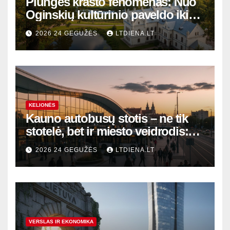
Plungės krašto fenomenas: Nuo
Oginskių kultūrinio paveldo iki
Žemaitijos gamtos perlų
2026 24 GEGUŽĖS
LTDIENA.LT
KELIONĖS
Kauno autobusų stotis – ne tik
stotelė, bet ir miesto veidrodis:
modernūs vartai į laikinąją
2026 24 GEGUŽĖS
LTDIENA.LT
sostinę
VERSLAS IR EKONOMIKA