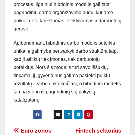
procesus. Ilgainiui hibridinis modelis gali tapti
pagrindiniu darbo organizavimo būdu, kuriame
puikiai dera lankstumas, efektyvumas ir darbuotojų
gerovė.
Apibendrinant, hibridinis darbo modelis suteikia
unikalią galimybę pertvarkyti darbo struktūrą taip,
kad ji atitiktų tiek įmonės, tiek darbuotojų
poreikius. Nors šis modelis turi savo iššūkių,
tinkamai jį įgyvendinus galima pasiekti puikių
rezultatų. Darbo rinka keičiasi, o hibridinis modelis
tampa vienu iš pagrindinių šių pokyčių
katalizatorių.
Navigacija
Euro zonos
Fintech sektorius