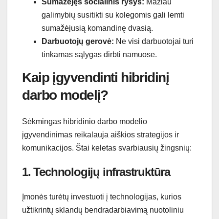
Sumažėjęs socialinis ryšys:
Mažiau
galimybių susitikti su kolegomis gali lemti
sumažėjusią komandinę dvasią.
Darbuotojų gerovė:
Ne visi darbuotojai turi
tinkamas sąlygas dirbti namuose.
Kaip įgyvendinti hibridinį
darbo modelį?
Sėkmingas hibridinio darbo modelio
įgyvendinimas reikalauja aiškios strategijos ir
komunikacijos. Štai keletas svarbiausių žingsnių:
1. Technologijų infrastruktūra
Įmonės turėtų investuoti į technologijas, kurios
užtikrintų sklandų bendradarbiavimą nuotoliniu