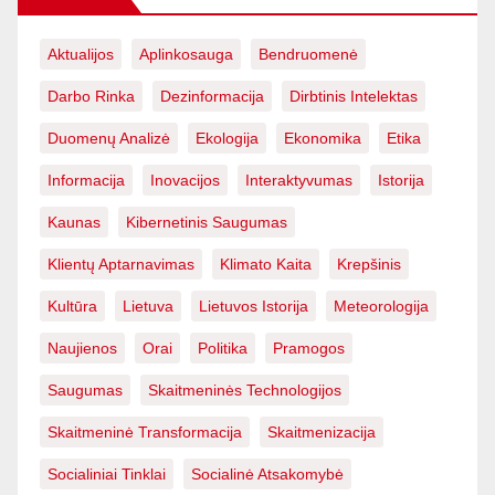
Aktualijos
Aplinkosauga
Bendruomenė
Darbo Rinka
Dezinformacija
Dirbtinis Intelektas
Duomenų Analizė
Ekologija
Ekonomika
Etika
Informacija
Inovacijos
Interaktyvumas
Istorija
Kaunas
Kibernetinis Saugumas
Klientų Aptarnavimas
Klimato Kaita
Krepšinis
Kultūra
Lietuva
Lietuvos Istorija
Meteorologija
Naujienos
Orai
Politika
Pramogos
Saugumas
Skaitmeninės Technologijos
Skaitmeninė Transformacija
Skaitmenizacija
Socialiniai Tinklai
Socialinė Atsakomybė