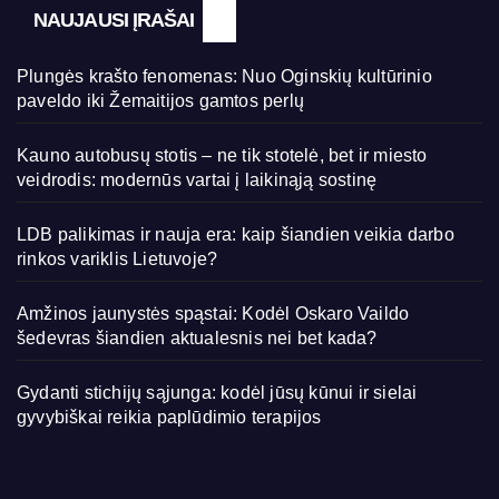
NAUJAUSI ĮRAŠAI
Plungės krašto fenomenas: Nuo Oginskių kultūrinio
paveldo iki Žemaitijos gamtos perlų
Kauno autobusų stotis – ne tik stotelė, bet ir miesto
veidrodis: modernūs vartai į laikinąją sostinę
LDB palikimas ir nauja era: kaip šiandien veikia darbo
rinkos variklis Lietuvoje?
Amžinos jaunystės spąstai: Kodėl Oskaro Vaildo
šedevras šiandien aktualesnis nei bet kada?
Gydanti stichijų sąjunga: kodėl jūsų kūnui ir sielai
gyvybiškai reikia paplūdimio terapijos