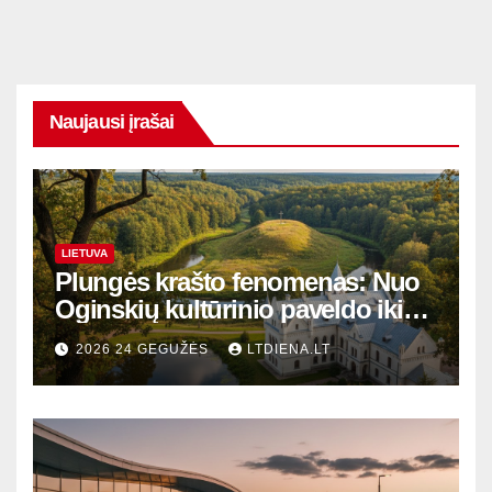
Naujausi įrašai
LIETUVA
Plungės krašto fenomenas: Nuo
Oginskių kultūrinio paveldo iki
Žemaitijos gamtos perlų
2026 24 GEGUŽĖS
LTDIENA.LT