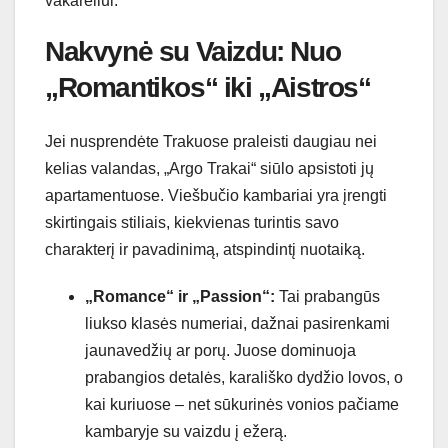
vakarėliui.
Nakvynė su Vaizdu: Nuo
„Romantikos“ iki „Aistros“
Jei nusprendėte Trakuose praleisti daugiau nei
kelias valandas, „Argo Trakai“ siūlo apsistoti jų
apartamentuose. Viešbučio kambariai yra įrengti
skirtingais stiliais, kiekvienas turintis savo
charakterį ir pavadinimą, atspindintį nuotaiką.
„Romance“ ir „Passion“:
Tai prabangūs
liukso klasės numeriai, dažnai pasirenkami
jaunavedžių ar porų. Juose dominuoja
prabangios detalės, karališko dydžio lovos, o
kai kuriuose – net sūkurinės vonios pačiame
kambaryje su vaizdu į ežerą.