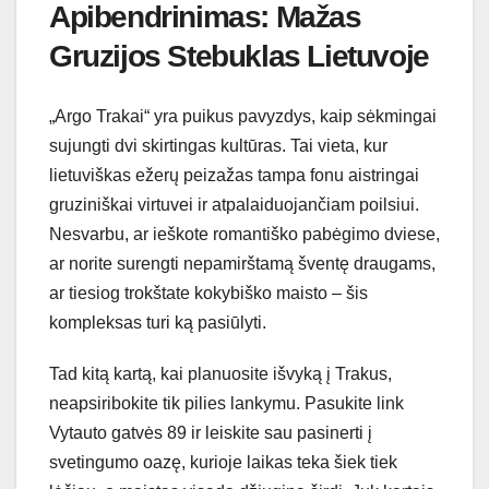
Apibendrinimas: Mažas
Gruzijos Stebuklas Lietuvoje
„Argo Trakai“ yra puikus pavyzdys, kaip sėkmingai
sujungti dvi skirtingas kultūras. Tai vieta, kur
lietuviškas ežerų peizažas tampa fonu aistringai
gruziniškai virtuvei ir atpalaiduojančiam poilsiui.
Nesvarbu, ar ieškote romantiško pabėgimo dviese,
ar norite surengti nepamirštamą šventę draugams,
ar tiesiog trokštate kokybiško maisto – šis
kompleksas turi ką pasiūlyti.
Tad kitą kartą, kai planuosite išvyką į Trakus,
neapsiribokite tik pilies lankymu. Pasukite link
Vytauto gatvės 89 ir leiskite sau pasinerti į
svetingumo oazę, kurioje laikas teka šiek tiek