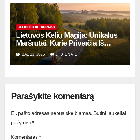
KELIONĖS IR TURIZMAS
Lietuvos Kelių Magija: Unikalūs
Maršrutai, Kurie Priverčia Iš
Naujo Įsimylėti Savo Kraštą
BAL 23, 2026
LTDIENA.LT
Parašykite komentarą
El. pašto adresas nebus skelbiamas.
Būtini laukeliai
pažymėti
*
Komentaras
*