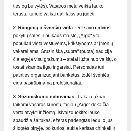
tiesiog bulvytės). Vasaros metu veikia lauko
terasa, kurioje vaikai gali laisviau judėti.
2. Renginių ir švenčių vieta:
Dėl savo erdvios
pokylių salės ir puikaus maisto, „Argo“ yra
populiari vieta vestuvėms, krikštynoms ar įmonių
vakarėliams. Gruziniška „supra“ (puota) tradicija
čia atgyja visu gražumu – stalai lūžta nuo vaišių, o
tostai skamba ilgai ir garsiai. Personalas turi
patirties organizuojant banketus, todėl šventės
eiga pasirūpinama profesionaliai.
3. Sezoniškumo nebuvimas:
Trakai dažnai
laikomi vasaros kurortu, tačiau „Argo“ dėka čia
verta atvykti ir žiemą. Įsivaizduokite: lauke
spaudžia šaltukas, ežeras padengtas ledu, o jūs
šildotės pirtyje, po kurios laukia karštas chinkali ir