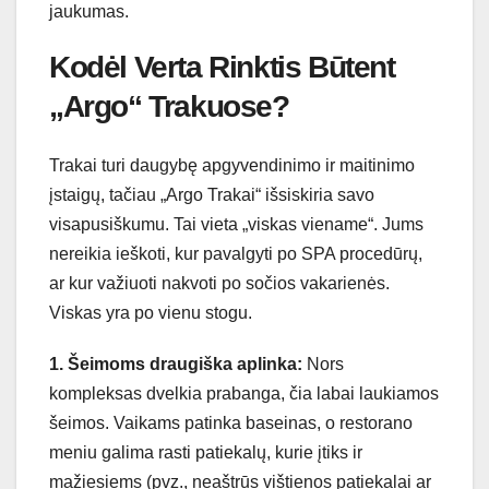
jaukumas.
Kodėl Verta Rinktis Būtent
„Argo“ Trakuose?
Trakai turi daugybę apgyvendinimo ir maitinimo
įstaigų, tačiau „Argo Trakai“ išsiskiria savo
visapusiškumu. Tai vieta „viskas viename“. Jums
nereikia ieškoti, kur pavalgyti po SPA procedūrų,
ar kur važiuoti nakvoti po sočios vakarienės.
Viskas yra po vienu stogu.
1. Šeimoms draugiška aplinka:
Nors
kompleksas dvelkia prabanga, čia labai laukiamos
šeimos. Vaikams patinka baseinas, o restorano
meniu galima rasti patiekalų, kurie įtiks ir
mažiesiems (pvz., neaštrūs vištienos patiekalai ar