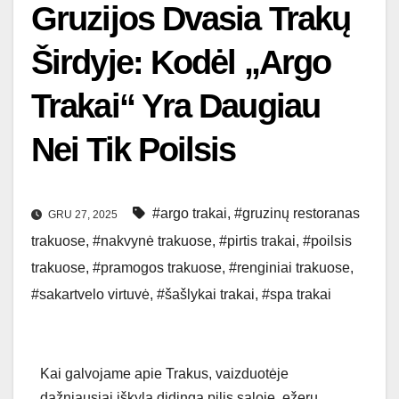
Gruzijos Dvasia Trakų
Širdyje: Kodėl „Argo
Trakai“ Yra Daugiau
Nei Tik Poilsis
#argo trakai
,
#gruzinų restoranas
GRU 27, 2025
trakuose
,
#nakvynė trakuose
,
#pirtis trakai
,
#poilsis
trakuose
,
#pramogos trakuose
,
#renginiai trakuose
,
#sakartvelo virtuvė
,
#šašlykai trakai
,
#spa trakai
Kai galvojame apie Trakus, vaizduotėje
dažniausiai iškyla didinga pilis saloje, ežerų