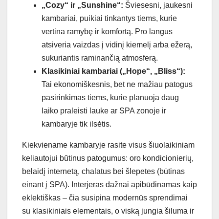
„Cozy“ ir „Sunshine“:
Šviesesni, jaukesni
kambariai, puikiai tinkantys tiems, kurie
vertina ramybę ir komfortą. Pro langus
atsiveria vaizdas į vidinį kiemelį arba ežerą,
sukuriantis raminančią atmosferą.
Klasikiniai kambariai („Hope“, „Bliss“):
Tai ekonomiškesnis, bet ne mažiau patogus
pasirinkimas tiems, kurie planuoja daug
laiko praleisti lauke ar SPA zonoje ir
kambaryje tik ilsėtis.
Kiekviename kambaryje rasite visus šiuolaikiniam
keliautojui būtinus patogumus: oro kondicionierių,
belaidį internetą, chalatus bei šlepetes (būtinas
einant į SPA). Interjeras dažnai apibūdinamas kaip
eklektiškas – čia susipina modernūs sprendimai
su klasikiniais elementais, o viską jungia šiluma ir