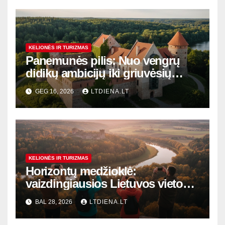
KELIONĖS IR TURIZMAS
Panemunės pilis: Nuo vengrų
didikų ambicijų iki griuvėsių
romantikos ir modernaus
GEG 16, 2026
LTDIENA.LT
atgimimo
KELIONĖS IR TURIZMAS
Horizontų medžioklė:
vaizdingiausios Lietuvos vietos,
kurios privers išsitraukti telefoną
BAL 28, 2026
LTDIENA.LT