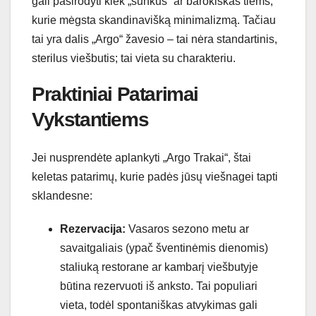
gali pasirodyti kiek „sunkus“ ar barokiškas tiems,
kurie mėgsta skandinavišką minimalizmą. Tačiau
tai yra dalis „Argo“ žavesio – tai nėra standartinis,
sterilus viešbutis; tai vieta su charakteriu.
Praktiniai Patarimai
Vykstantiems
Jei nusprendėte aplankyti „Argo Trakai“, štai
keletas patarimų, kurie padės jūsų viešnagei tapti
sklandesne:
Rezervacija:
Vasaros sezono metu ar
savaitgaliais (ypač šventinėmis dienomis)
staliuką restorane ar kambarį viešbutyje
būtina rezervuoti iš anksto. Tai populiari
vieta, todėl spontaniškas atvykimas gali