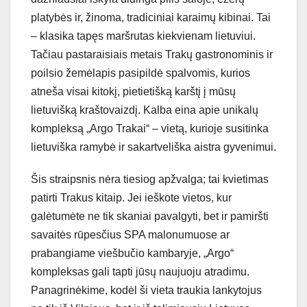
platybės ir, žinoma, tradiciniai karaimų kibinai. Tai
– klasika tapęs maršrutas kiekvienam lietuviui.
Tačiau pastaraisiais metais Trakų gastronominis ir
poilsio žemėlapis pasipildė spalvomis, kurios
atneša visai kitokį, pietietišką karštį į mūsų
lietuvišką kraštovaizdį. Kalba eina apie unikalų
kompleksą „Argo Trakai“ – vietą, kurioje susitinka
lietuviška ramybė ir sakartveliška aistra gyvenimui.
Šis straipsnis nėra tiesiog apžvalga; tai kvietimas
patirti Trakus kitaip. Jei ieškote vietos, kur
galėtumėte ne tik skaniai pavalgyti, bet ir pamiršti
savaitės rūpesčius SPA malonumuose ar
prabangiame viešbučio kambaryje, „Argo“
kompleksas gali tapti jūsų naujuoju atradimu.
Panagrinėkime, kodėl ši vieta traukia lankytojus