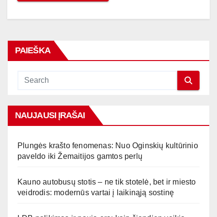
PAIEŠKA
NAUJAUSI ĮRAŠAI
Plungės krašto fenomenas: Nuo Oginskių kultūrinio
paveldo iki Žemaitijos gamtos perlų
Kauno autobusų stotis – ne tik stotelė, bet ir miesto
veidrodis: modernūs vartai į laikinąją sostinę