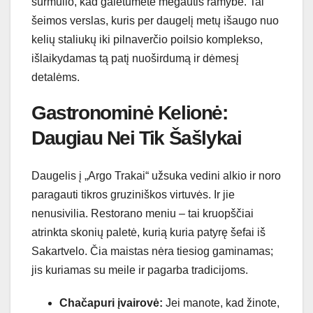
šurmulio, kad galėtumėte mėgautis ramybe. Tai
šeimos verslas, kuris per daugelį metų išaugo nuo
kelių staliukų iki pilnaverčio poilsio komplekso,
išlaikydamas tą patį nuoširdumą ir dėmesį
detalėms.
Gastronominė Kelionė:
Daugiau Nei Tik Šašlykai
Daugelis į „Argo Trakai“ užsuka vedini alkio ir noro
paragauti tikros gruziniškos virtuvės. Ir jie
nenusivilia. Restorano meniu – tai kruopščiai
atrinkta skonių paletė, kurią kuria patyrę šefai iš
Sakartvelo. Čia maistas nėra tiesiog gaminamas;
jis kuriamas su meile ir pagarba tradicijoms.
Chačapuri įvairovė:
Jei manote, kad žinote,