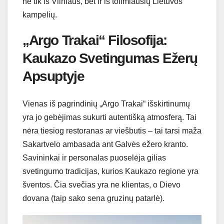
ne tik iš Vilniaus, bet ir iš tolimiausių Lietuvos
kampelių.
„Argo Trakai“ Filosofija:
Kaukazo Svetingumas Ežerų
Apsuptyje
Vienas iš pagrindinių „Argo Trakai“ išskirtinumų
yra jo gebėjimas sukurti autentišką atmosferą. Tai
nėra tiesiog restoranas ar viešbutis – tai tarsi maža
Sakartvelo ambasada ant Galvės ežero kranto.
Savininkai ir personalas puoselėja gilias
svetingumo tradicijas, kurios Kaukazo regione yra
šventos. Čia svečias yra ne klientas, o Dievo
dovana (taip sako sena gruzinų patarlė).