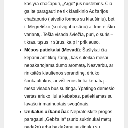
kas yra chačapuri, „Argo“ jus nustebins. Čia
galite paragauti ne tik klasikinio Adžarijos
chačapurio (laivelio formos su kiaušiniu), bet
ir Megreliško (su dvigubu sūriu) ar Imeretiško
variantų. Tešla visada šviežia, puri, o sūris –
tikras, tąsus ir sūrus, kaip ir priklauso.
Mėsos patiekalai (Mcvadi):
Šašlykai čia
kepami ant tikrų žarijų, kas suteikia mėsai
nepakartojamą dūmo aromatą. Nesvarbu, ar
rinksitės kiaulienos sprandinę, ėriuko
šonkauliukus, ar vištienos liulia kebabą –
mėsa visada bus sultinga. Ypatingo dėmesio
vertas ėriuko liulia kebabas, patiekiamas su
lavašu ir marinuotais svogūnais.
Unikalūs užkandžiai:
Nepraleiskite progos
paragauti „Gebžalia“ (sūrio suktinukai mėtų
padaže) arba baklažanų suktinukų su