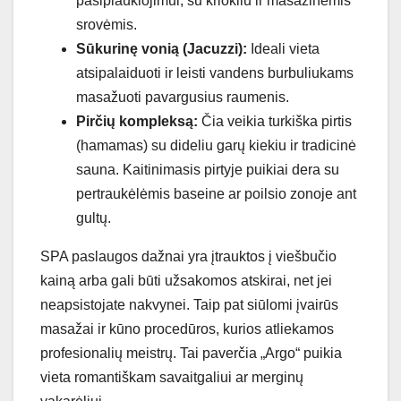
pasiplaukiojimui, su kriokliu ir masažinėmis
srovėmis.
Sūkurinę vonią (Jacuzzi):
Ideali vieta
atsipalaiduoti ir leisti vandens burbuliukams
masažuoti pavargusius raumenis.
Pirčių kompleksą:
Čia veikia turkiška pirtis
(hamamas) su dideliu garų kiekiu ir tradicinė
sauna. Kaitinimasis pirtyje puikiai dera su
pertraukėlėmis baseine ar poilsio zonoje ant
gultų.
SPA paslaugos dažnai yra įtrauktos į viešbučio
kainą arba gali būti užsakomos atskirai, net jei
neapsistojate nakvynei. Taip pat siūlomi įvairūs
masažai ir kūno procedūros, kurios atliekamos
profesionalių meistrų. Tai paverčia „Argo“ puikia
vieta romantiškam savaitgaliui ar merginų