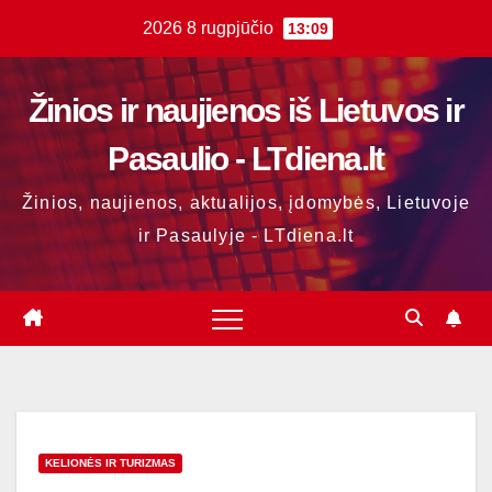
Skip
2026 8 rugpjūčio
13:09
to
content
Žinios ir naujienos iš Lietuvos ir
Pasaulio - LTdiena.lt
Žinios, naujienos, aktualijos, įdomybės, Lietuvoje
ir Pasaulyje - LTdiena.lt
KELIONĖS IR TURIZMAS