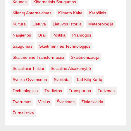
Kaunas
Kibernetinis Saugumas
Klientų Aptarnavimas
Klimato Kaita
Krepšinis
Kultūra
Lietuva
Lietuvos Istorija
Meteorologija
Naujienos
Orai
Politika
Pramogos
Saugumas
Skaitmeninės Technologijos
Skaitmeninė Transformacija
Skaitmenizacija
Socialiniai Tinklai
Socialinė Atsakomybė
Sveika Gyvensena
Sveikata
Tad Kitą Kartą
Technologijos
Tradicijos
Transportas
Turizmas
Tvarumas
Vilnius
Švietimas
Žiniasklaida
Žurnalistika