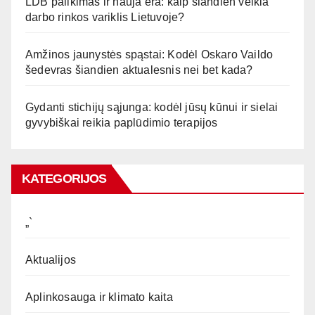
LDB palikimas ir nauja era: kaip šiandien veikia
darbo rinkos variklis Lietuvoje?
Amžinos jaunystės spąstai: Kodėl Oskaro Vaildo
šedevras šiandien aktualesnis nei bet kada?
Gydanti stichijų sąjunga: kodėl jūsų kūnui ir sielai
gyvybiškai reikia paplūdimio terapijos
KATEGORIJOS
„`
Aktualijos
Aplinkosauga ir klimato kaita