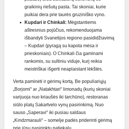
graikinių riešutų pasta. Tai skoniai, kurie
puikiai dera prie taurės gruziniško vyno.
Kupdari ir Chinkali:
Mėgstantiems
aštresnius pojūčius, rekomenduojama
išbandyti Svanetijos regiono pasididžiavimą
– Kupdari (pyragą su kapota mėsa ir
prieskoniais). O Chinkali čia gaminami
rankomis, su sultiniu viduje, kurį reikia
meistriškai išgerti neaplaistant lėkštės.
Verta paminėti ir gėrimų kortą. Be populiariųjų
„Borjomi“ ar „Natakhtari“ limonadų (kurių skoniai
varijuoja nuo kriaušės iki tarchūno), restoranas
siūlo platų Sakartvelo vynų pasirinkimą. Nuo
sauso „Saperavi“ iki pusiau saldaus
„Kindzmarauli“ – somelje padės priderinti gėrimą
prie jūsų pasirinktų patiekalų.