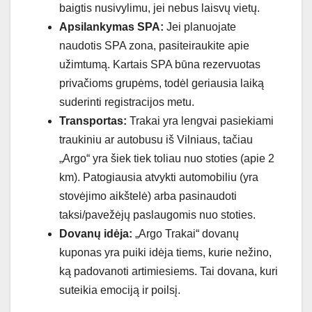
baigtis nusivylimu, jei nebus laisvų vietų.
Apsilankymas SPA:
Jei planuojate
naudotis SPA zona, pasiteiraukite apie
užimtumą. Kartais SPA būna rezervuotas
privačioms grupėms, todėl geriausia laiką
suderinti registracijos metu.
Transportas:
Trakai yra lengvai pasiekiami
traukiniu ar autobusu iš Vilniaus, tačiau
„Argo“ yra šiek tiek toliau nuo stoties (apie 2
km). Patogiausia atvykti automobiliu (yra
stovėjimo aikštelė) arba pasinaudoti
taksi/pavežėjų paslaugomis nuo stoties.
Dovanų idėja:
„Argo Trakai“ dovanų
kuponas yra puiki idėja tiems, kurie nežino,
ką padovanoti artimiesiems. Tai dovana, kuri
suteikia emociją ir poilsį.