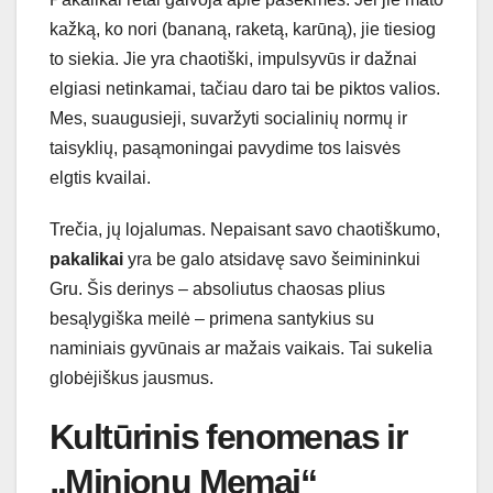
kažką, ko nori (bananą, raketą, karūną), jie tiesiog
to siekia. Jie yra chaotiški, impulsyvūs ir dažnai
elgiasi netinkamai, tačiau daro tai be piktos valios.
Mes, suaugusieji, suvaržyti socialinių normų ir
taisyklių, pasąmoningai pavydime tos laisvės
elgtis kvailai.
Trečia, jų lojalumas. Nepaisant savo chaotiškumo,
pakalikai
yra be galo atsidavę savo šeimininkui
Gru. Šis derinys – absoliutus chaosas plius
besąlygiška meilė – primena santykius su
naminiais gyvūnais ar mažais vaikais. Tai sukelia
globėjiškus jausmus.
Kultūrinis fenomenas ir
„Minionų Memai“