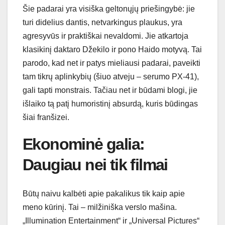
Šie padarai yra visiška geltonųjų priešingybė: jie
turi didelius dantis, netvarkingus plaukus, yra
agresyvūs ir praktiškai nevaldomi. Jie atkartoja
klasikinį daktaro Džekilo ir pono Haido motyvą. Tai
parodo, kad net ir patys mieliausi padarai, paveikti
tam tikrų aplinkybių (šiuo atveju – serumo PX-41),
gali tapti monstrais. Tačiau net ir būdami blogi, jie
išlaiko tą patį humoristinį absurdą, kuris būdingas
šiai franšizei.
Ekonominė galia:
Daugiau nei tik filmai
Būtų naivu kalbėti apie pakalikus tik kaip apie
meno kūrinį. Tai – milžiniška verslo mašina.
„Illumination Entertainment“ ir „Universal Pictures“