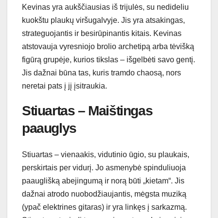
Kevinas yra aukščiausias iš trijulės, su nedideliu
kuokštu plaukų viršugalvyje. Jis yra atsakingas,
strateguojantis ir besirūpinantis kitais. Kevinas
atstovauja vyresniojo brolio archetipą arba tėvišką
figūrą grupėje, kurios tikslas – išgelbėti savo gentį.
Jis dažnai būna tas, kuris tramdo chaosą, nors
neretai pats į jį įsitraukia.
Stiuartas – Maištingas
paauglys
Stiuartas – vienaakis, vidutinio ūgio, su plaukais,
perskirtais per vidurį. Jo asmenybė spinduliuoja
paauglišką abejingumą ir norą būti „kietam“. Jis
dažnai atrodo nuobodžiaujantis, mėgsta muziką
(ypač elektrines gitaras) ir yra linkęs į sarkazmą.