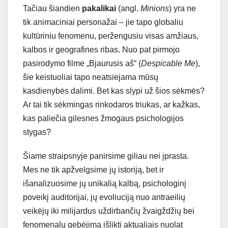
Tačiau šiandien
pakalikai
(angl.
Minions
) yra ne
tik animaciniai personažai – jie tapo globaliu
kultūriniu fenomenu, peržengusiu visas amžiaus,
kalbos ir geografines ribas. Nuo pat pirmojo
pasirodymo filme „Bjaurusis aš“ (
Despicable Me
),
šie keistuoliai tapo neatsiejama mūsų
kasdienybės dalimi. Bet kas slypi už šios sėkmės?
Ar tai tik sėkmingas rinkodaros triukas, ar kažkas,
kas paliečia gilesnes žmogaus psichologijos
stygas?
Šiame straipsnyje panirsime giliau nei įprasta.
Mes ne tik apžvelgsime jų istoriją, bet ir
išanalizuosime jų unikalią kalbą, psichologinį
poveikį auditorijai, jų evoliuciją nuo antraeilių
veikėjų iki milijardus uždirbančių žvaigždžių bei
fenomenalų gebėjimą išlikti aktualiais nuolat