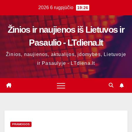
Skip
2026 6 rugpjūčio
19:26
to
content
Žinios ir naujienos iš Lietuvos ir
Pasaulio - LTdiena.lt
Žinios, naujienos, aktualijos, įdomybės, Lietuvoje
ir Pasaulyje - LTdiena.lt
PRAMOGOS