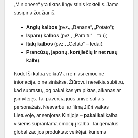
„Minionese“ yra tikras lingvistinis kokteilis. Jame
susipina žodžiai iš:
Anglų kalbos
(pvz., „Banana“, „Potato“);
Ispanų kalbos
(pvz., „Para tu“ – tau);
Italų kalbos
(pvz., „Gelato“ – ledai);
Prancūzų, japonų, korėjiečių ir net rusų
kalbų.
Kodėl ši kalba veikia? Ji remiasi emocine
intonacija, o ne sintakse. Žiūrovui nereikia subtitrų,
kad suprastų, jog pakalikas yra piktas, alkanas ar
įsimylėjęs. Tai paverčia juos universaliais
personažais. Nesvarbu, ar filmą žiūri vaikas
Lietuvoje, ar senjoras Kinijoje –
pakalikai
kalba
visiems suprantama emocijų kalba. Tai genialus
globalizacijos produktas: veikėjai, kuriems