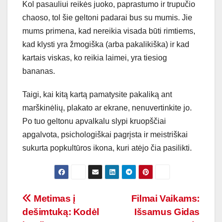
Kol pasauliui reikės juoko, paprastumo ir trupučio
chaoso, tol šie geltoni padarai bus su mumis. Jie
mums primena, kad nereikia visada būti rimtiems,
kad klysti yra žmogiška (arba pakalikiška) ir kad
kartais viskas, ko reikia laimei, yra tiesiog
bananas.
Taigi, kai kitą kartą pamatysite pakaliką ant
marškinėlių, plakato ar ekrane, nenuvertinkite jo.
Po tuo geltonu apvalkalu slypi kruopščiai
apgalvota, psichologiškai pagrįsta ir meistriškai
sukurta popkultūros ikona, kuri atėjo čia pasilikti.
Navigacija
Metimas į
Filmai Vaikams:
dešimtuką: Kodėl
Išsamus Gidas