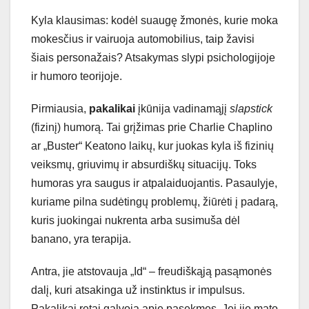
Kyla klausimas: kodėl suaugę žmonės, kurie moka
mokesčius ir vairuoja automobilius, taip žavisi
šiais personažais? Atsakymas slypi psichologijoje
ir humoro teorijoje.
Pirmiausia,
pakalikai
įkūnija vadinamąjį
slapstick
(fizinį) humorą. Tai grįžimas prie Charlie Chaplino
ar „Buster“ Keatono laikų, kur juokas kyla iš fizinių
veiksmų, griuvimų ir absurdiškų situacijų. Toks
humoras yra saugus ir atpalaiduojantis. Pasaulyje,
kuriame pilna sudėtingų problemų, žiūrėti į padarą,
kuris juokingai nukrenta arba susimuša dėl
banano, yra terapija.
Antra, jie atstovauja „Id“ – freudiškąją pasąmonės
dalį, kuri atsakinga už instinktus ir impulsus.
Pakalikai retai galvoja apie pasekmes. Jei jie mato