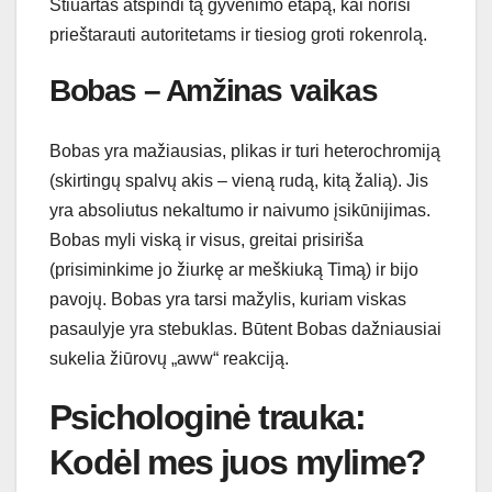
Stiuartas atspindi tą gyvenimo etapą, kai norisi
prieštarauti autoritetams ir tiesiog groti rokenrolą.
Bobas – Amžinas vaikas
Bobas yra mažiausias, plikas ir turi heterochromiją
(skirtingų spalvų akis – vieną rudą, kitą žalią). Jis
yra absoliutus nekaltumo ir naivumo įsikūnijimas.
Bobas myli viską ir visus, greitai prisiriša
(prisiminkime jo žiurkę ar meškiuką Timą) ir bijo
pavojų. Bobas yra tarsi mažylis, kuriam viskas
pasaulyje yra stebuklas. Būtent Bobas dažniausiai
sukelia žiūrovų „aww“ reakciją.
Psichologinė trauka:
Kodėl mes juos mylime?