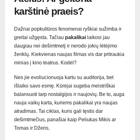
karštinė praeis?
Dažnai popkultūros fenomenai ryškiai sužimba ir
greitai užgęsta. Tačiau
pakalikai
laikosi jau
daugiau nei dešimtmetį ir nerodo jokių lėtėjimo
ženklų. Kiekvienas naujas filmas vis dar pritraukia
minias į kino teatrus. Kodėl?
Nes jie evoliucionuoja kartu su auditorija, bet
išlaiko savo esmę. Kūrėjai sugeba meistriškai
balansuoti tarp nostalgijos ir naujovių. Be to, auga
nauja vaikų karta, kuriems pakalikai yra naujas
atradimas. Tai ciklas, kuris gali tęstis dar
dešimtmečius, panašiai kaip Peliukas Mikis ar
Tomas ir Džeris.