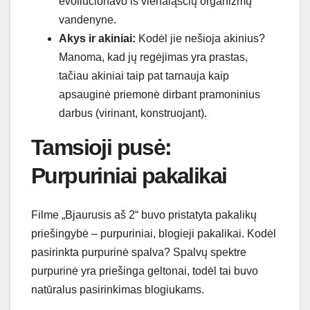
evoliucionavo iš vienaląsčių organizmų
vandenyne.
Akys ir akiniai:
Kodėl jie nešioja akinius?
Manoma, kad jų regėjimas yra prastas,
tačiau akiniai taip pat tarnauja kaip
apsauginė priemonė dirbant pramoninius
darbus (virinant, konstruojant).
Tamsioji pusė:
Purpuriniai pakalikai
Filme „Bjaurusis aš 2“ buvo pristatyta pakalikų
priešingybė – purpuriniai, blogieji pakalikai. Kodėl
pasirinkta purpurinė spalva? Spalvų spektre
purpurinė yra priešinga geltonai, todėl tai buvo
natūralus pasirinkimas blogiukams.