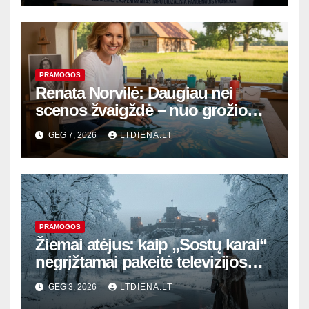
PRAMOGOS
Renata Norvilė: Daugiau nei
scenos žvaigždė – nuo grožio
karalienės titulo iki epoksidinio
GEG 7, 2026
LTDIENA.LT
meno ir sodybos ramybės
PRAMOGOS
Žiemai atėjus: kaip „Sostų karai“
negrįžtamai pakeitė televizijos
istoriją ir mūsų vaizduotę
GEG 3, 2026
LTDIENA.LT