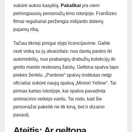
sukūrė aukso kasyklą.
Pakalikai
yra vieni
pelningiausių personažų kino istorijoje. Franšizės
filmai reguliariai peržengia milijardo dolerių
pajamų ribą.
Tačiau tikrieji pinigai slypi licencijavime. Galite
rasti viską su jų atvaizdais: nuo dantų pastos iki
automobilių, nuo prabangių drabužių kolekcijų iki
greito maisto restoranų žaislų. Geltona spalva tapo
prekės ženklu. „Pantone“ spalvų institutas netgi
oficialiai sukūrė naują spalvą „Minion Yellow“. Tai
pirmas kartas istorijoje, kai spalva pavadinta
animacinio veikėjo vardu. Tai rodo, kad šie
personažai pakeitė ne tik kiną, bet ir dizaino
pasaulį.
Ateitis: Ar geltona