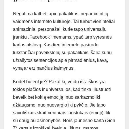
Negalima kalbėti apie pakalikus, nepaminint jų
vaidmens interneto kultūroje. Tai turbūt vieninteliai
animaciniai personažai, kurie tapo universaliu
įrankiu „Facebook“ memams, ypač tarp vyresnės
kartos atstovų. Kasdien internete pasirodo
tūkstančiai paveikslėlių su pakalikais, šalia kurių
užrašytos sentencijos apie pirmadienius, kavą,
vyną ar erzinančius kaimynus.
Kodėl būtent jie? Pakalikų veidų išraiškos yra
tokios plačios ir universalios, kad tinka iliustruoti
beveik bet kokią emociją: nuo sarkazmo iki
džiaugsmo, nuo nuovargio iki pykčio. Jie tapo
savotiškais skaitmeniniais jaustukais (emoji), tik
su daugiau asmenybės. Nors jaunesnė karta (Gen
Z) kartais ironiškai žvelgia į šiuos „mamos