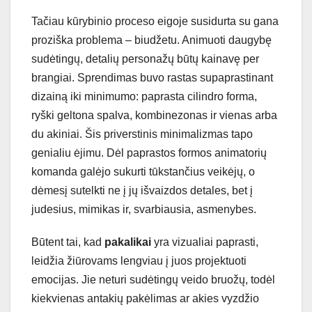
Tačiau kūrybinio proceso eigoje susidurta su gana
proziška problema – biudžetu. Animuoti daugybę
sudėtingų, detalių personažų būtų kainavę per
brangiai. Sprendimas buvo rastas supaprastinant
dizainą iki minimumo: paprasta cilindro forma,
ryški geltona spalva, kombinezonas ir vienas arba
du akiniai. Šis priverstinis minimalizmas tapo
genialiu ėjimu. Dėl paprastos formos animatorių
komanda galėjo sukurti tūkstančius veikėjų, o
dėmesį sutelkti ne į jų išvaizdos detales, bet į
judesius, mimikas ir, svarbiausia, asmenybes.
Būtent tai, kad
pakalikai
yra vizualiai paprasti,
leidžia žiūrovams lengviau į juos projektuoti
emocijas. Jie neturi sudėtingų veido bruožų, todėl
kiekvienas antakių pakėlimas ar akies vyzdžio