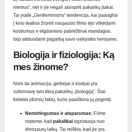
memus“, net ir jie negali atsispirti pakalikų įtakai.
Tai įrodė „Gentleminions“ tendencija, kai paaugliai
į kino teatrus žiūrėti naujausio filmo ėjo vilkėdami
kostiumus ir elgdamiesi pabrėžtinai mandagiai,
taip atiduodami pagarbą savo vaikystės herojams.
Biologija ir fiziologija: Ką
mes žinome?
Nors tai animacija, gerbėjai ir kūrėjai yra
suformavę tam tikrą pakalikų „biologiją“. Štai
keletas įdomių faktų, kurie paaiškina jų prigimtį:
Nemirtingumas ir atsparumas:
Filme
matome, kad
pakalikai
egzistuoja nuo
dinozaurų laikų. Tai reiškia, kad jie yra