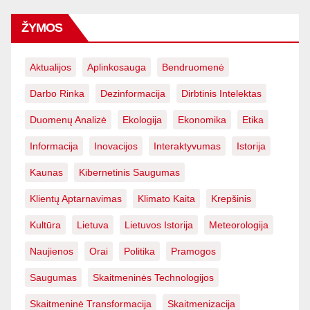
ŽYMOS
Aktualijos
Aplinkosauga
Bendruomenė
Darbo Rinka
Dezinformacija
Dirbtinis Intelektas
Duomenų Analizė
Ekologija
Ekonomika
Etika
Informacija
Inovacijos
Interaktyvumas
Istorija
Kaunas
Kibernetinis Saugumas
Klientų Aptarnavimas
Klimato Kaita
Krepšinis
Kultūra
Lietuva
Lietuvos Istorija
Meteorologija
Naujienos
Orai
Politika
Pramogos
Saugumas
Skaitmeninės Technologijos
Skaitmeninė Transformacija
Skaitmenizacija