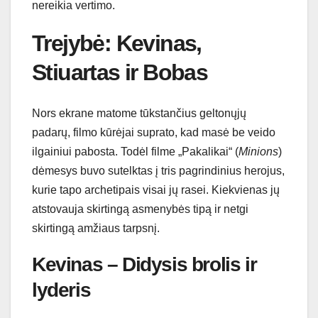
nereikia vertimo.
Trejybė: Kevinas,
Stiuartas ir Bobas
Nors ekrane matome tūkstančius geltonųjų
padarų, filmo kūrėjai suprato, kad masė be veido
ilgainiui pabosta. Todėl filme „Pakalikai“ (
Minions
)
dėmesys buvo sutelktas į tris pagrindinius herojus,
kurie tapo archetipais visai jų rasei. Kiekvienas jų
atstovauja skirtingą asmenybės tipą ir netgi
skirtingą amžiaus tarpsnį.
Kevinas – Didysis brolis ir
lyderis