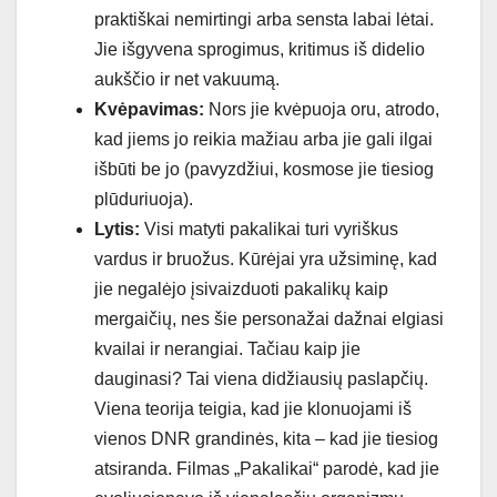
praktiškai nemirtingi arba sensta labai lėtai.
Jie išgyvena sprogimus, kritimus iš didelio
aukščio ir net vakuumą.
Kvėpavimas:
Nors jie kvėpuoja oru, atrodo,
kad jiems jo reikia mažiau arba jie gali ilgai
išbūti be jo (pavyzdžiui, kosmose jie tiesiog
plūduriuoja).
Lytis:
Visi matyti pakalikai turi vyriškus
vardus ir bruožus. Kūrėjai yra užsiminę, kad
jie negalėjo įsivaizduoti pakalikų kaip
mergaičių, nes šie personažai dažnai elgiasi
kvailai ir nerangiai. Tačiau kaip jie
dauginasi? Tai viena didžiausių paslapčių.
Viena teorija teigia, kad jie klonuojami iš
vienos DNR grandinės, kita – kad jie tiesiog
atsiranda. Filmas „Pakalikai“ parodė, kad jie