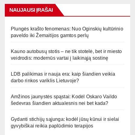
NAUJAUSI ĮRAŠAI
Plungės krašto fenomenas: Nuo Oginskių kultūrinio
paveldo iki Žemaitijos gamtos perlų
Kauno autobusų stotis – ne tik stotelė, bet ir miesto
veidrodis: modernūs vartai į laikinąją sostinę
LDB palikimas ir nauja era: kaip šiandien veikia
darbo rinkos variklis Lietuvoje?
Amžinos jaunystės spąstai: Kodėl Oskaro Vaildo
šedevras šiandien aktualesnis nei bet kada?
Gydanti stichijų sąjunga: kodėl jūsų kūnui ir sielai
gyvybiškai reikia paplūdimio terapijos