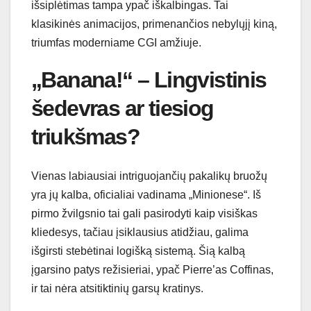
išsiplėtimas tampa ypač iškalbingas. Tai
klasikinės animacijos, primenančios nebylųjį kiną,
triumfas moderniame CGI amžiuje.
„Banana!“ – Lingvistinis
šedevras ar tiesiog
triukšmas?
Vienas labiausiai intriguojančių pakalikų bruožų
yra jų kalba, oficialiai vadinama „Minionese“. Iš
pirmo žvilgsnio tai gali pasirodyti kaip visiškas
kliedesys, tačiau įsiklausius atidžiau, galima
išgirsti stebėtinai logišką sistemą. Šią kalbą
įgarsino patys režisieriai, ypač Pierre’as Coffinas,
ir tai nėra atsitiktinių garsų kratinys.