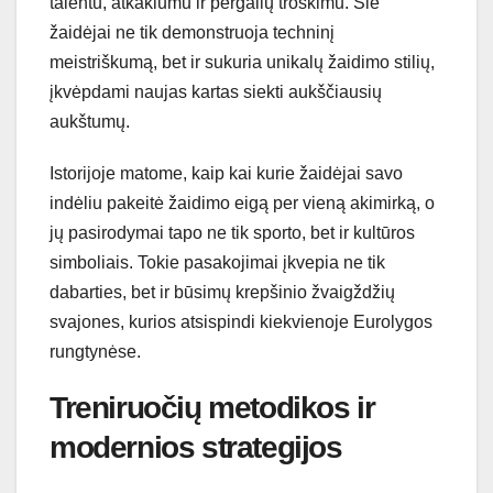
talentu, atkaklumu ir pergalių troškimu. Šie
žaidėjai ne tik demonstruoja techninį
meistriškumą, bet ir sukuria unikalų žaidimo stilių,
įkvėpdami naujas kartas siekti aukščiausių
aukštumų.
Istorijoje matome, kaip kai kurie žaidėjai savo
indėliu pakeitė žaidimo eigą per vieną akimirką, o
jų pasirodymai tapo ne tik sporto, bet ir kultūros
simboliais. Tokie pasakojimai įkvepia ne tik
dabarties, bet ir būsimų krepšinio žvaigždžių
svajones, kurios atsispindi kiekvienoje Eurolygos
rungtynėse.
Treniruočių metodikos ir
modernios strategijos