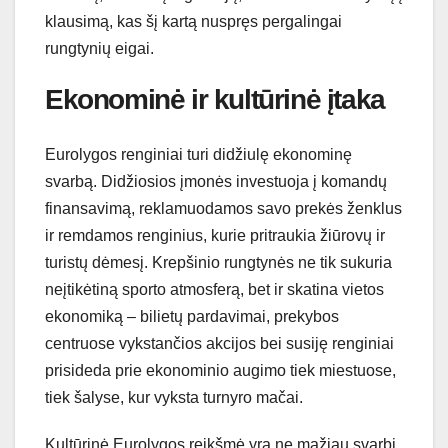
klausimą, kas šį kartą nuspręs pergalingai
rungtynių eigai.
Ekonominė ir kultūrinė įtaka
Eurolygos renginiai turi didžiulę ekonominę
svarbą. Didžiosios įmonės investuoja į komandų
finansavimą, reklamuodamos savo prekės ženklus
ir remdamos renginius, kurie pritraukia žiūrovų ir
turistų dėmesį. Krepšinio rungtynės ne tik sukuria
neįtikėtiną sporto atmosferą, bet ir skatina vietos
ekonomiką – bilietų pardavimai, prekybos
centruose vykstančios akcijos bei susiję renginiai
prisideda prie ekonominio augimo tiek miestuose,
tiek šalyse, kur vyksta turnyro mačai.
Kultūrinė Eurolygos reikšmė yra ne mažiau svarbi.