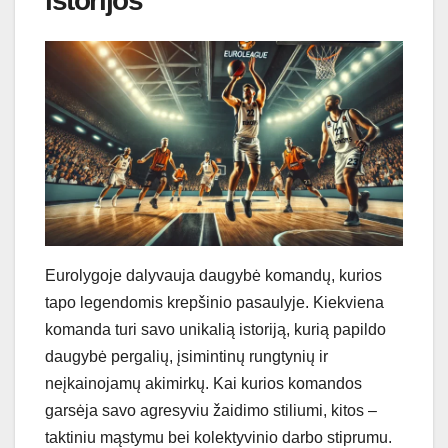
istorijos
Eurolygoje dalyvauja daugybė komandų, kurios
tapo legendomis krepšinio pasaulyje. Kiekviena
komanda turi savo unikalią istoriją, kurią papildo
daugybė pergalių, įsimintinų rungtynių ir
neįkainojamų akimirkų. Kai kurios komandos
garsėja savo agresyviu žaidimo stiliumi, kitos –
taktiniu mąstymu bei kolektyvinio darbo stiprumu.