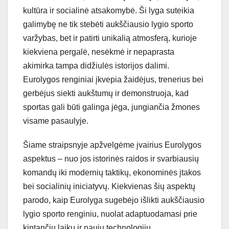
kultūra ir socialinė atsakomybė. Ši lyga suteikia
galimybę ne tik stebėti aukščiausio lygio sporto
varžybas, bet ir patirti unikalią atmosferą, kurioje
kiekviena pergalė, nesėkmė ir nepaprasta
akimirka tampa didžiulės istorijos dalimi.
Eurolygos renginiai įkvepia žaidėjus, trenerius bei
gerbėjus siekti aukštumų ir demonstruoja, kad
sportas gali būti galinga jėga, jungiančia žmones
visame pasaulyje.
Šiame straipsnyje apžvelgėme įvairius Eurolygos
aspektus – nuo jos istorinės raidos ir svarbiausių
komandų iki modernių taktikų, ekonominės įtakos
bei socialinių iniciatyvų. Kiekvienas šių aspektų
parodo, kaip Eurolyga sugebėjo išlikti aukščiausio
lygio sporto renginiu, nuolat adaptuodamasi prie
kintančių laikų ir naujų technologijų.