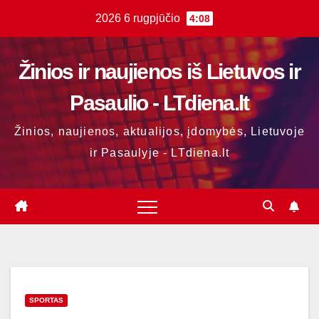
Skip
2026 6 rugpjūčio
4:08
to
content
Žinios ir naujienos iš Lietuvos ir
Pasaulio - LTdiena.lt
Žinios, naujienos, aktualijos, įdomybės, Lietuvoje
ir Pasaulyje - LTdiena.lt
SPORTAS