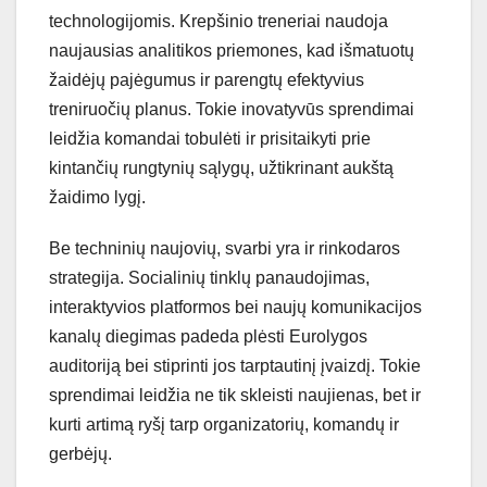
technologijomis. Krepšinio treneriai naudoja
naujausias analitikos priemones, kad išmatuotų
žaidėjų pajėgumus ir parengtų efektyvius
treniruočių planus. Tokie inovatyvūs sprendimai
leidžia komandai tobulėti ir prisitaikyti prie
kintančių rungtynių sąlygų, užtikrinant aukštą
žaidimo lygį.
Be techninių naujovių, svarbi yra ir rinkodaros
strategija. Socialinių tinklų panaudojimas,
interaktyvios platformos bei naujų komunikacijos
kanalų diegimas padeda plėsti Eurolygos
auditoriją bei stiprinti jos tarptautinį įvaizdį. Tokie
sprendimai leidžia ne tik skleisti naujienas, bet ir
kurti artimą ryšį tarp organizatorių, komandų ir
gerbėjų.