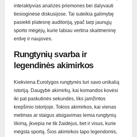
interaktyvias analizės priemones bei dalyvauti
tiesioginėse diskusijose. Tai suteikia galimybę
pasiekti platesnę auditoriją, ypač tarp jaunųjų
sporto mėgėjų, kurie labiau vertina skaitmeninę
erdvę ir naujoves.
Rungtynių svarba ir
legendinės akimirkos
Kiekviena Eurolygos rungtynės turi savo unikalią
istoriją. Daugybė akimirkų, kai komandos kovėsi
iki pat paskutinės sekundės, liks įamžintos
krepšinio istorijoje. Tokios akimirkos, kai vienas
metimas ar staigus atsigavimas lemia rungtynių
likimą, įkvepia ne tik žaidėjus, bet ir visus, kurie
mėgsta sportą. Šios akimirkos tapo legendomis,