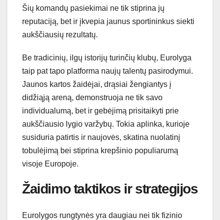
Šių komandų pasiekimai ne tik stiprina jų
reputaciją, bet ir įkvepia jaunus sportininkus siekti
aukščiausių rezultatų.
Be tradicinių, ilgų istorijų turinčių klubų, Eurolyga
taip pat tapo platforma naujų talentų pasirodymui.
Jaunos kartos žaidėjai, drąsiai žengiantys į
didžiąją areną, demonstruoja ne tik savo
individualumą, bet ir gebėjimą prisitaikyti prie
aukščiausio lygio varžybų. Tokia aplinka, kurioje
susiduria patirtis ir naujovės, skatina nuolatinį
tobulėjimą bei stiprina krepšinio populiarumą
visoje Europoje.
Žaidimo taktikos ir strategijos
Eurolygos rungtynės yra daugiau nei tik fizinio