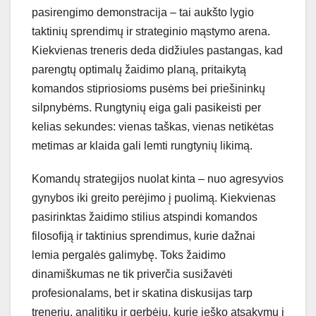
pasirengimo demonstracija – tai aukšto lygio
taktinių sprendimų ir strateginio mąstymo arena.
Kiekvienas treneris deda didžiules pastangas, kad
parengtų optimalų žaidimo planą, pritaikytą
komandos stipriosioms pusėms bei priešininkų
silpnybėms. Rungtynių eiga gali pasikeisti per
kelias sekundes: vienas taškas, vienas netikėtas
metimas ar klaida gali lemti rungtynių likimą.
Komandų strategijos nuolat kinta – nuo agresyvios
gynybos iki greito perėjimo į puolimą. Kiekvienas
pasirinktas žaidimo stilius atspindi komandos
filosofiją ir taktinius sprendimus, kurie dažnai
lemia pergalės galimybę. Toks žaidimo
dinamiškumas ne tik priverčia susižavėti
profesionalams, bet ir skatina diskusijas tarp
trenerių, analitikų ir gerbėjų, kurie ieško atsakymų į