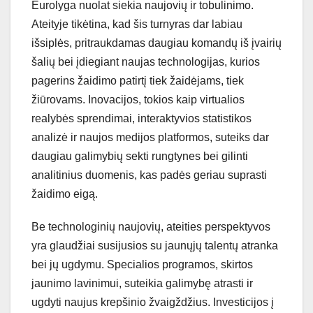
Eurolyga nuolat siekia naujovių ir tobulinimo.
Ateityje tikėtina, kad šis turnyras dar labiau
išsiplės, pritraukdamas daugiau komandų iš įvairių
šalių bei įdiegiant naujas technologijas, kurios
pagerins žaidimo patirtį tiek žaidėjams, tiek
žiūrovams. Inovacijos, tokios kaip virtualios
realybės sprendimai, interaktyvios statistikos
analizė ir naujos medijos platformos, suteiks dar
daugiau galimybių sekti rungtynes bei gilinti
analitinius duomenis, kas padės geriau suprasti
žaidimo eigą.
Be technologinių naujovių, ateities perspektyvos
yra glaudžiai susijusios su jaunųjų talentų atranka
bei jų ugdymu. Specialios programos, skirtos
jaunimo lavinimui, suteikia galimybę atrasti ir
ugdyti naujus krepšinio žvaigždžius. Investicijos į