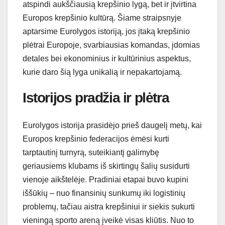
atspindi aukščiausią krepšinio lygą, bet ir įtvirtina
Europos krepšinio kultūrą. Šiame straipsnyje
aptarsime Eurolygos istoriją, jos įtaką krepšinio
plėtrai Europoje, svarbiausias komandas, įdomias
detales bei ekonominius ir kultūrinius aspektus,
kurie daro šią lyga unikalią ir nepakartojamą.
Istorijos pradžia ir plėtra
Eurolygos istorija prasidėjo prieš daugelį metų, kai
Europos krepšinio federacijos ėmėsi kurti
tarptautinį turnyrą, suteikiantį galimybę
geriausiems klubams iš skirtingų šalių susidurti
vienoje aikštelėje. Pradiniai etapai buvo kupini
iššūkių – nuo finansinių sunkumų iki logistinių
problemų, tačiau aistra krepšiniui ir siekis sukurti
vieningą sporto areną įveikė visas kliūtis. Nuo to