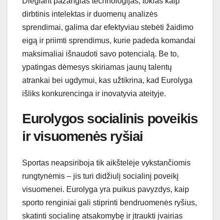
Diegiant pažangias technologijas, tokias kaip
dirbtinis intelektas ir duomenų analizės
sprendimai, galima dar efektyviau stebėti žaidimo
eigą ir priimti sprendimus, kurie padeda komandai
maksimaliai išnaudoti savo potencialą. Be to,
ypatingas dėmesys skiriamas jaunų talentų
atrankai bei ugdymui, kas užtikrina, kad Eurolyga
išliks konkurencinga ir inovatyvia ateityje.
Eurolygos socialinis poveikis
ir visuomenės ryšiai
Sportas neapsiriboja tik aikštelėje vykstančiomis
rungtynėmis – jis turi didžiulį socialinį poveikį
visuomenei. Eurolyga yra puikus pavyzdys, kaip
sporto renginiai gali stiprinti bendruomenės ryšius,
skatinti socialinę atsakomybę ir įtraukti įvairias