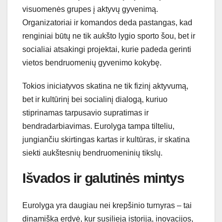
visuomenės grupes į aktyvų gyvenimą.
Organizatoriai ir komandos deda pastangas, kad
renginiai būtų ne tik aukšto lygio sporto šou, bet ir
socialiai atsakingi projektai, kurie padeda gerinti
vietos bendruomenių gyvenimo kokybę.
Tokios iniciatyvos skatina ne tik fizinį aktyvumą,
bet ir kultūrinį bei socialinį dialogą, kuriuo
stiprinamas tarpusavio supratimas ir
bendradarbiavimas. Eurolyga tampa tilteliu,
jungiančiu skirtingas kartas ir kultūras, ir skatina
siekti aukštesnių bendruomeninių tikslų.
Išvados ir galutinės mintys
Eurolyga yra daugiau nei krepšinio turnyras – tai
dinamiška erdvė, kur susilieja istorija, inovacijos,