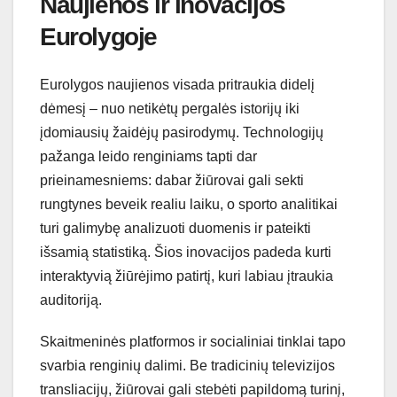
Naujienos ir inovacijos
Eurolygoje
Eurolygos naujienos visada pritraukia didelį
dėmesį – nuo netikėtų pergalės istorijų iki
įdomiausių žaidėjų pasirodymų. Technologijų
pažanga leido renginiams tapti dar
prieinamesniems: dabar žiūrovai gali sekti
rungtynes beveik realiu laiku, o sporto analitikai
turi galimybę analizuoti duomenis ir pateikti
išsamią statistiką. Šios inovacijos padeda kurti
interaktyvią žiūrėjimo patirtį, kuri labiau įtraukia
auditoriją.
Skaitmeninės platformos ir socialiniai tinklai tapo
svarbia renginių dalimi. Be tradicinių televizijos
transliacijų, žiūrovai gali stebėti papildomą turinį,