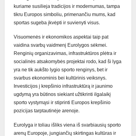
kuriame susilieja tradicijos ir modernumas, tampa
tikru Europos simboliu, primenančiu mums, kad
sportas sugeba įkvėpti ir suvienyti visus.
Visuomenės ir ekonomikos aspektai taip pat
vaidina svarbų vaidmenį Eurolygos sėkmei.
Renginių organizavimas, infrastruktūros plėtra ir
socialinės atsakomybės projektai rodo, kad ši lyga
yra ne tik aukšto lygio sporto renginys, bet ir
svarbus ekonominis bei kultūrinis veiksnys.
Investicijos į krepšinio infrastruktūrą ir jaunimo
ugdymą yra būtinos siekiant užtikrinti ilgalaikį
sporto vystymąsi ir stiprinti Europos krepšinio
pozicijas tarptautinėje arenoje.
Eurolyga ir toliau išliks viena iš svarbiausių sporto
arenų Europoje, jungiančių skirtingas kultūras ir