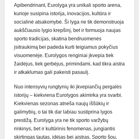
Apibendrinant, Eurolyga yra unikali sporto arena,
kurioje susipina istorija, inovacijos, kultūra ir
socialinė atsakomybė. Ši lyga ne tik demonstruoja
aukščiausio lygio krepšinį, bet ir formuoja naujas
sporto tradicijas, skatina bendruomenės
įsitraukimą bei padeda kurti teigiamus pokyčius
visuomenėje. Eurolygos renginiai įkvepia tiek
žaidėjus, tiek gerbėjus, primindami, kad tikra aistra
ir atkaklumas gali pakeisti pasaulį.
Nuo intensyvių rungtynių iki įkvepiančių pergalės
istorijų – kiekviena Eurolygos akimirka yra svarbi.
Kiekvienas sezonas atneša naujų iššūkių ir
galimybių, o tai tik dar labiau sustiprina lygos
prestižą. Eurolyga yra ne tik sporto varžybų
rinkinys, bet ir kultūrinis fenomenas, jungiantis
skirtingas tautas, idėjas bei aistras. Sporto šou,