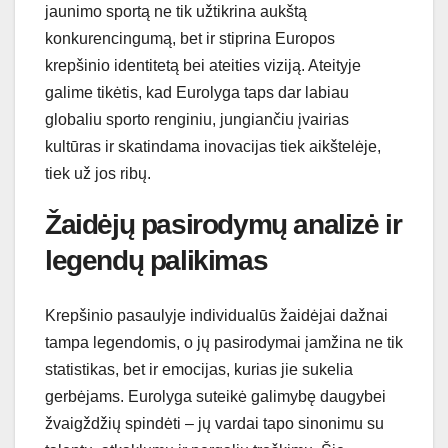
jaunimo sportą ne tik užtikrina aukštą
konkurencingumą, bet ir stiprina Europos
krepšinio identitetą bei ateities viziją. Ateityje
galime tikėtis, kad Eurolyga taps dar labiau
globaliu sporto renginiu, jungiančiu įvairias
kultūras ir skatindama inovacijas tiek aikštelėje,
tiek už jos ribų.
Žaidėjų pasirodymų analizė ir
legendų palikimas
Krepšinio pasaulyje individualūs žaidėjai dažnai
tampa legendomis, o jų pasirodymai įamžina ne tik
statistikas, bet ir emocijas, kurias jie sukelia
gerbėjams. Eurolyga suteikė galimybę daugybei
žvaigždžių spindėti – jų vardai tapo sinonimu su