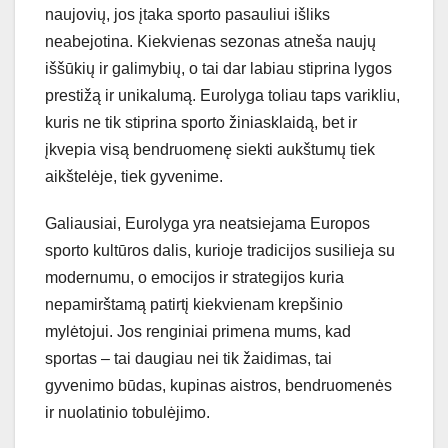
naujovių, jos įtaka sporto pasauliui išliks
neabejotina. Kiekvienas sezonas atneša naujų
iššūkių ir galimybių, o tai dar labiau stiprina lygos
prestižą ir unikalumą. Eurolyga toliau taps varikliu,
kuris ne tik stiprina sporto žiniasklaidą, bet ir
įkvepia visą bendruomenę siekti aukštumų tiek
aikštelėje, tiek gyvenime.
Galiausiai, Eurolyga yra neatsiejama Europos
sporto kultūros dalis, kurioje tradicijos susilieja su
modernumu, o emocijos ir strategijos kuria
nepamirštamą patirtį kiekvienam krepšinio
mylėtojui. Jos renginiai primena mums, kad
sportas – tai daugiau nei tik žaidimas, tai
gyvenimo būdas, kupinas aistros, bendruomenės
ir nuolatinio tobulėjimo.