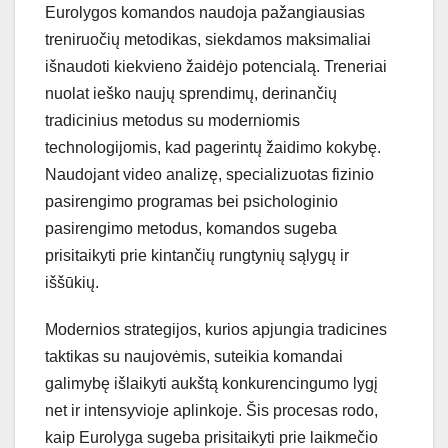
Eurolygos komandos naudoja pažangiausias
treniruočių metodikas, siekdamos maksimaliai
išnaudoti kiekvieno žaidėjo potencialą. Treneriai
nuolat ieško naujų sprendimų, derinančių
tradicinius metodus su moderniomis
technologijomis, kad pagerintų žaidimo kokybę.
Naudojant video analizę, specializuotas fizinio
pasirengimo programas bei psichologinio
pasirengimo metodus, komandos sugeba
prisitaikyti prie kintančių rungtynių sąlygų ir
iššūkių.
Modernios strategijos, kurios apjungia tradicines
taktikas su naujovėmis, suteikia komandai
galimybę išlaikyti aukštą konkurencingumo lygį
net ir intensyvioje aplinkoje. Šis procesas rodo,
kaip Eurolyga sugeba prisitaikyti prie laikmečio