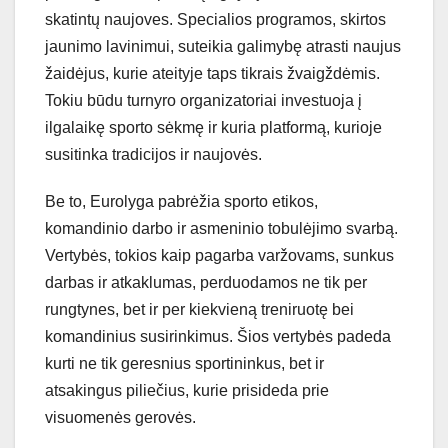
skatintų naujoves. Specialios programos, skirtos
jaunimo lavinimui, suteikia galimybę atrasti naujus
žaidėjus, kurie ateityje taps tikrais žvaigždėmis.
Tokiu būdu turnyro organizatoriai investuoja į
ilgalaikę sporto sėkmę ir kuria platformą, kurioje
susitinka tradicijos ir naujovės.
Be to, Eurolyga pabrėžia sporto etikos,
komandinio darbo ir asmeninio tobulėjimo svarbą.
Vertybės, tokios kaip pagarba varžovams, sunkus
darbas ir atkaklumas, perduodamos ne tik per
rungtynes, bet ir per kiekvieną treniruotę bei
komandinius susirinkimus. Šios vertybės padeda
kurti ne tik geresnius sportininkus, bet ir
atsakingus piliečius, kurie prisideda prie
visuomenės gerovės.