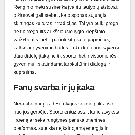
Renginio metu susirenka įvairių tautybių atstovai,
o žiūrovai gali stebėti, kaip sportas sujungia
skirtingas kultūras ir tradicijas. Tai yra puiki proga
ne tik mėgautis aukščiausio lygio krepšinio
varžybomis, bet ir pažinti kitų šalių papročius,
kalbas ir gyvenimo būdus. Tokia kultūrinė sąveika
daro didelę įtaką ne tik sporto, bet ir visuomenės
gyvenimui, skatindama tarpkultūrinį dialogą ir
supratimą.
Fanų svarba ir jų įtaka
Nėra abejonių, kad Eurolygos sėkmė priklauso
nuo jos gerbėjų. Sporto entuziastai, kurie atvyksta
į areną ar seka rungtynes per skaitmenines
platformas, suteikia neįkainojamą energiją ir