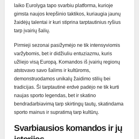
laiko Eurolyga tapo svarbiu platforma, kurioje
gimsta naujos krepšinio taktikos, kuriaugia jaunų
žaidėjų talentai ir kuri stiprina tarptautinius ryšius
tarp įvairių šalių.
Pirmieji sezonai pasižymėjo ne tik intensyviomis
varžybomis, bet ir didžiuliu entuziazmu, kuris
užliejo visą Europą. Komandos iš įvairių regionų
atstovavo savo šalims ir kultūroms,
demonstruodamos unikalų žaidimo stilių bei
tradicijas. Ši tarptautinė erdvė padėjo ne tik kurti
naujas sporto legendas, bet ir skatino
bendradarbiavimą tarp skirtingų tautų, skatindama
sporto mainus ir supratimą tarp kultūrų.
Svarbiausios komandos ir jų