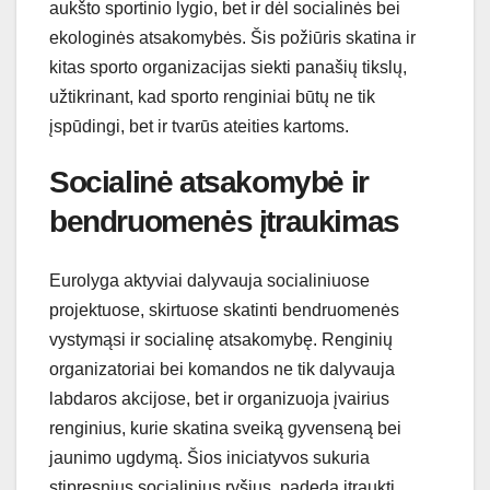
aukšto sportinio lygio, bet ir dėl socialinės bei
ekologinės atsakomybės. Šis požiūris skatina ir
kitas sporto organizacijas siekti panašių tikslų,
užtikrinant, kad sporto renginiai būtų ne tik
įspūdingi, bet ir tvarūs ateities kartoms.
Socialinė atsakomybė ir
bendruomenės įtraukimas
Eurolyga aktyviai dalyvauja socialiniuose
projektuose, skirtuose skatinti bendruomenės
vystymąsi ir socialinę atsakomybę. Renginių
organizatoriai bei komandos ne tik dalyvauja
labdaros akcijose, bet ir organizuoja įvairius
renginius, kurie skatina sveiką gyvenseną bei
jaunimo ugdymą. Šios iniciatyvos sukuria
stipresnius socialinius ryšius, padeda įtraukti