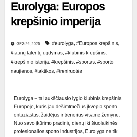
Eurolyga: Europos
krepšinio imperija
#eurolyga
,
#Europos krepšinis
,
GEG 26, 2025
#jaunų talentų ugdymas
,
#klubinis krepšinis
,
#krepšinio istorija
,
#krepšinis
,
#sportas
,
#sporto
naujienos
,
#taktikos
,
#treniruotės
Eurolyga – tai aukščiausio lygio klubinis krepšinis
Europoje, kuris jau dešimtmečius įkvepia sporto
entuziastus, žaidėjus ir trenerius visame žemyne.
Nuo savo įkūrimo pradinių dienų iki šiuolaikinės
profesionalios sporto industrijos, Eurolyga ne tik