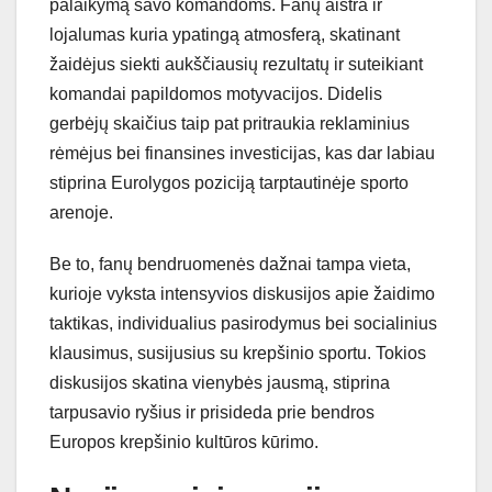
palaikymą savo komandoms. Fanų aistra ir
lojalumas kuria ypatingą atmosferą, skatinant
žaidėjus siekti aukščiausių rezultatų ir suteikiant
komandai papildomos motyvacijos. Didelis
gerbėjų skaičius taip pat pritraukia reklaminius
rėmėjus bei finansines investicijas, kas dar labiau
stiprina Eurolygos poziciją tarptautinėje sporto
arenoje.
Be to, fanų bendruomenės dažnai tampa vieta,
kurioje vyksta intensyvios diskusijos apie žaidimo
taktikas, individualius pasirodymus bei socialinius
klausimus, susijusius su krepšinio sportu. Tokios
diskusijos skatina vienybės jausmą, stiprina
tarpusavio ryšius ir prisideda prie bendros
Europos krepšinio kultūros kūrimo.