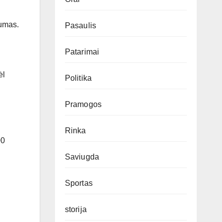
rumas.
Pasaulis
Patarimai
ėl
Politika
Pramogos
Rinka
00
į
Saviugda
Sportas
storija