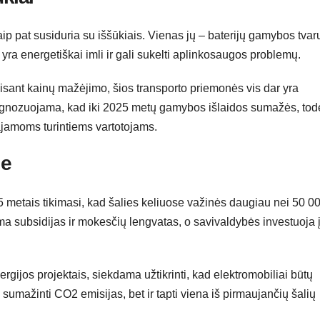
aip pat susiduria su iššūkiais. Vienas jų – baterijų gamybos tva
 yra energetiškai imli ir gali sukelti aplinkosaugos problemų.
isant kainų mažėjimo, šios transporto priemonės vis dar yra
rognozuojama, kad iki 2025 metų gamybos išlaidos sumažės, tod
ajamoms turintiems vartotojams.
je
5 metais tikimasi, kad šalies keliuose važinės daugiau nei 50 0
ama subsidijas ir mokesčių lengvatas, o savivaldybės investuoja 
ergijos projektais, siekdama užtikrinti, kad elektromobiliai būtų
k sumažinti CO2 emisijas, bet ir tapti viena iš pirmaujančių šalių