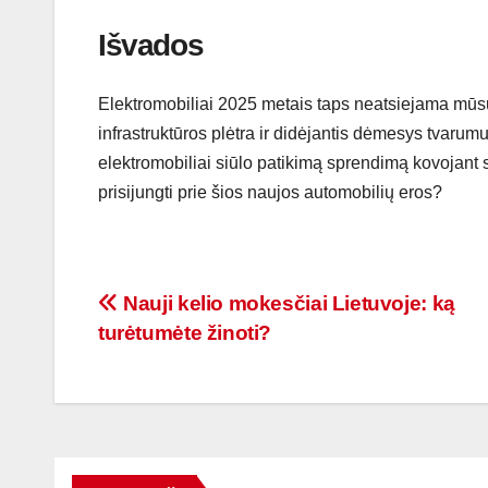
Išvados
Elektromobiliai 2025 metais taps neatsiejama mūs
infrastruktūros plėtra ir didėjantis dėmesys tvarum
elektromobiliai siūlo patikimą sprendimą kovojant 
prisijungti prie šios naujos automobilių eros?
Navigacija
Nauji kelio mokesčiai Lietuvoje: ką
turėtumėte žinoti?
tarp
įrašų