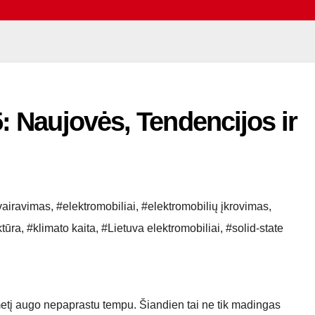
: Naujovės, Tendencijos ir
vairavimas
,
#elektromobiliai
,
#elektromobilių įkrovimas
,
ktūra
,
#klimato kaita
,
#Lietuva elektromobiliai
,
#solid-state
etį augo nepaprastu tempu. Šiandien tai ne tik madingas