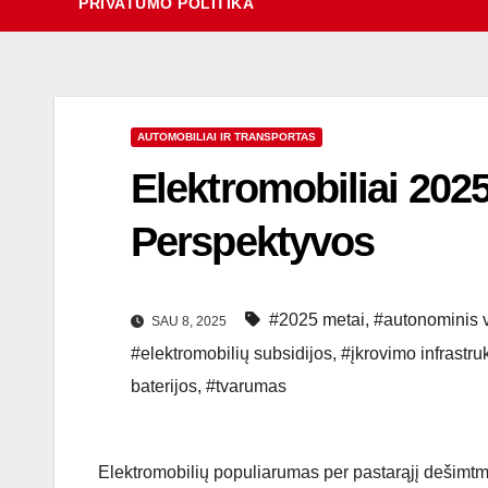
PRIVATUMO POLITIKA
AUTOMOBILIAI IR TRANSPORTAS
Elektromobiliai 2025
Perspektyvos
#2025 metai
,
#autonominis 
SAU 8, 2025
#elektromobilių subsidijos
,
#įkrovimo infrastru
baterijos
,
#tvarumas
Elektromobilių populiarumas per pastarąjį dešimtm