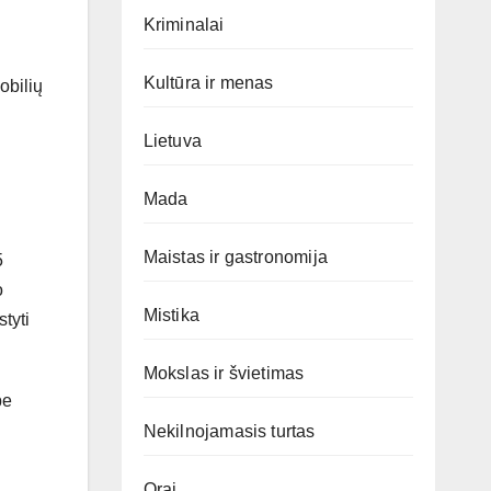
Kriminalai
Kultūra ir menas
obilių
Lietuva
Mada
Maistas ir gastronomija
5
o
Mistika
tyti
Mokslas ir švietimas
be
Nekilnojamasis turtas
Orai