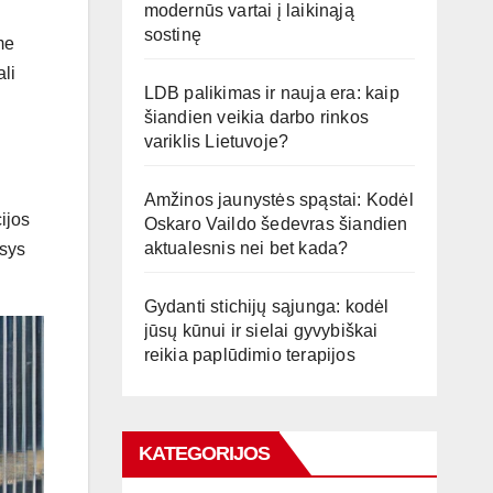
modernūs vartai į laikinąją
sostinę
me
ali
LDB palikimas ir nauja era: kaip
šiandien veikia darbo rinkos
variklis Lietuvoje?
Amžinos jaunystės spąstai: Kodėl
ijos
Oskaro Vaildo šedevras šiandien
aktualesnis nei bet kada?
esys
Gydanti stichijų sąjunga: kodėl
jūsų kūnui ir sielai gyvybiškai
reikia paplūdimio terapijos
KATEGORIJOS