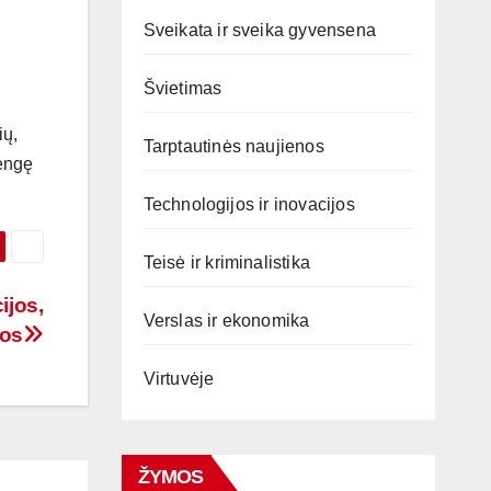
Sveikata ir sveika gyvensena
Švietimas
ių,
Tarptautinės naujienos
rengę
Technologijos ir inovacijos
Teisė ir kriminalistika
ijos,
Verslas ir ekonomika
vos
Virtuvėje
ŽYMOS