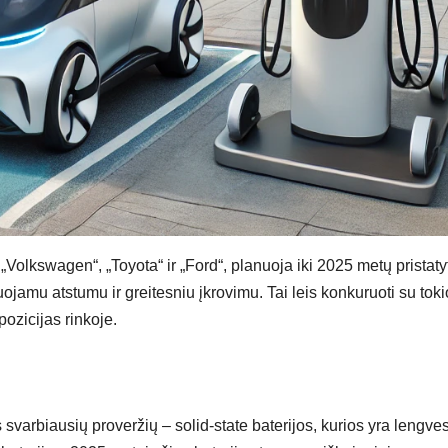
 „Volkswagen“, „Toyota“ ir „Ford“, planuoja iki 2025 metų pristaty
ojamu atstumu ir greitesniu įkrovimu. Tai leis konkuruoti su tok
ozicijas rinkoje.
 svarbiausių proveržių – solid-state baterijos, kurios yra lengve