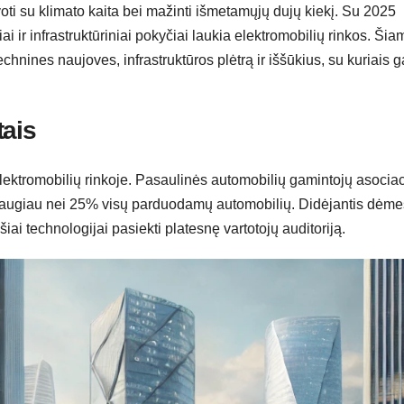
voti su klimato kaita bei mažinti išmetamųjų dujų kiekį. Su 2025
ai ir infrastruktūriniai pokyčiai laukia elektromobilių rinkos. Šia
chnines naujoves, infrastruktūros plėtrą ir iššūkius, su kuriais g
tais
ektromobilių rinkoje. Pasaulinės automobilių gamintojų asociac
 daugiau nei 25% visų parduodamų automobilių. Didėjantis dėm
ai technologijai pasiekti platesnę vartotojų auditoriją.