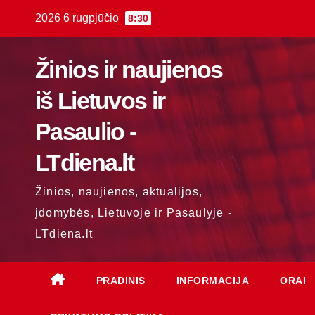
Skip
2026 6 rugpjūčio
8:30
to
content
Žinios ir naujienos
iš Lietuvos ir
Pasaulio -
LTdiena.lt
Žinios, naujienos, aktualijos,
įdomybės, Lietuvoje ir Pasaulyje -
LTdiena.lt
PRADINIS
INFORMACIJA
ORAI