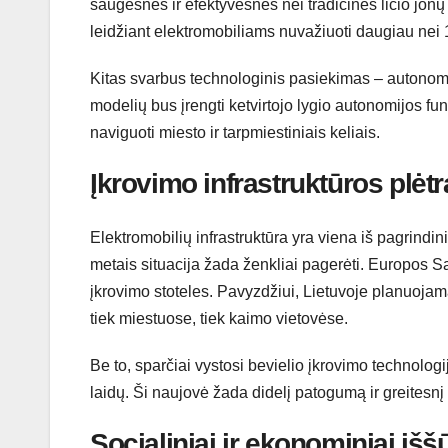
saugesnės ir efektyvesnės nei tradicinės ličio jonų
leidžiant elektromobiliams nuvažiuoti daugiau nei 
Kitas svarbus technologinis pasiekimas – autonom
modelių bus įrengti ketvirtojo lygio autonomijos fu
naviguoti miesto ir tarpmiestiniais keliais.
Įkrovimo infrastruktūros plėtr
Elektromobilių infrastruktūra yra viena iš pagrindin
metais situacija žada ženkliai pagerėti. Europos Sąj
įkrovimo stoteles. Pavyzdžiui, Lietuvoje planuojama
tiek miestuose, tiek kaimo vietovėse.
Be to, sparčiai vystosi bevielio įkrovimo technologi
laidų. Ši naujovė žada didelį patogumą ir greitesn
Socialiniai ir ekonominiai išš