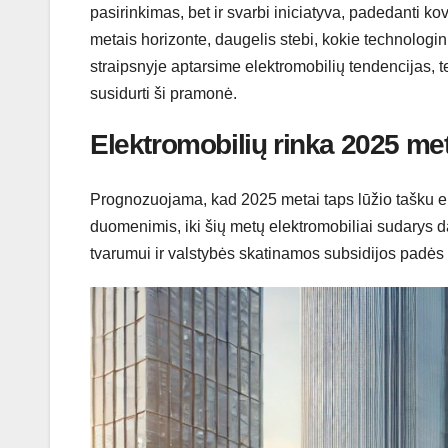
pasirinkimas, bet ir svarbi iniciatyva, padedanti ko
metais horizonte, daugelis stebi, kokie technologini
straipsnyje aptarsime elektromobilių tendencijas, te
susidurti ši pramonė.
Elektromobilių rinka 2025 me
Prognozuojama, kad 2025 metai taps lūžio tašku el
duomenimis, iki šių metų elektromobiliai sudarys
tvarumui ir valstybės skatinamos subsidijos padės ši