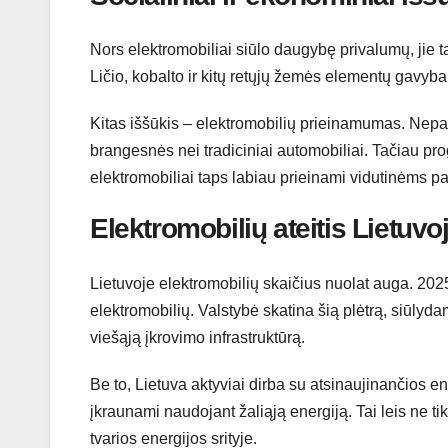
Nors elektromobiliai siūlo daugybę privalumų, jie t
Ličio, kobalto ir kitų retųjų žemės elementų gavyba
Kitas iššūkis – elektromobilių prieinamumas. Nepa
brangesnės nei tradiciniai automobiliai. Tačiau p
elektromobiliai taps labiau prieinami vidutinėms p
Elektromobilių ateitis Lietuvo
Lietuvoje elektromobilių skaičius nuolat auga. 202
elektromobilių. Valstybė skatina šią plėtrą, siūlyd
viešąją įkrovimo infrastruktūrą.
Be to, Lietuva aktyviai dirba su atsinaujinančios en
įkraunami naudojant žaliąją energiją. Tai leis ne ti
tvarios energijos srityje.