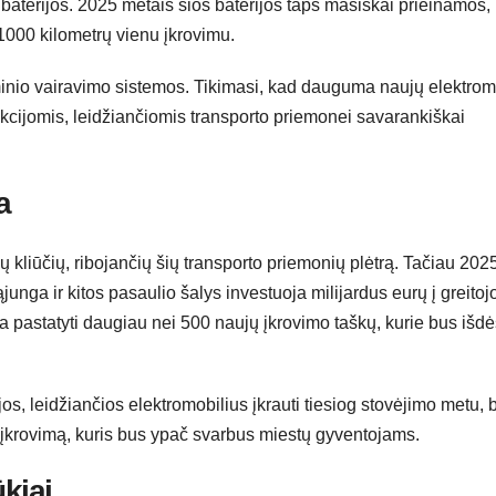
 baterijos. 2025 metais šios baterijos taps masiškai prieinamos,
1000 kilometrų vienu įkrovimu.
inio vairavimo sistemos. Tikimasi, kad dauguma naujų elektrom
nkcijomis, leidžiančiomis transporto priemonei savarankiškai
a
ių kliūčių, ribojančių šių transporto priemonių plėtrą. Tačiau 202
unga ir kitos pasaulio šalys investuoja milijardus eurų į greitoj
 pastatyti daugiau nei 500 naujų įkrovimo taškų, kurie bus išdės
jos, leidžiančios elektromobilius įkrauti tiesiog stovėjimo metu, 
į įkrovimą, kuris bus ypač svarbus miestų gyventojams.
ūkiai