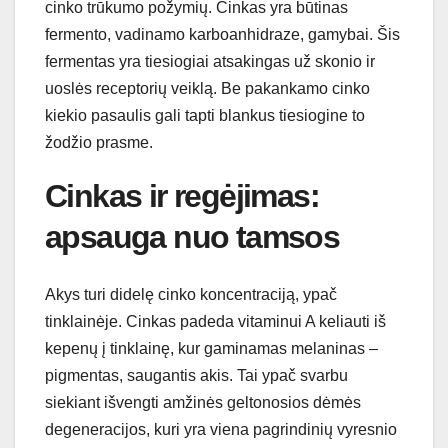
cinko trūkumo požymių. Cinkas yra būtinas
fermento, vadinamo karboanhidraze, gamybai. Šis
fermentas yra tiesiogiai atsakingas už skonio ir
uoslės receptorių veiklą. Be pakankamo cinko
kiekio pasaulis gali tapti blankus tiesiogine to
žodžio prasme.
Cinkas ir regėjimas:
apsauga nuo tamsos
Akys turi didelę cinko koncentraciją, ypač
tinklainėje. Cinkas padeda vitaminui A keliauti iš
kepenų į tinklainę, kur gaminamas melaninas –
pigmentas, saugantis akis. Tai ypač svarbu
siekiant išvengti amžinės geltonosios dėmės
degeneracijos, kuri yra viena pagrindinių vyresnio