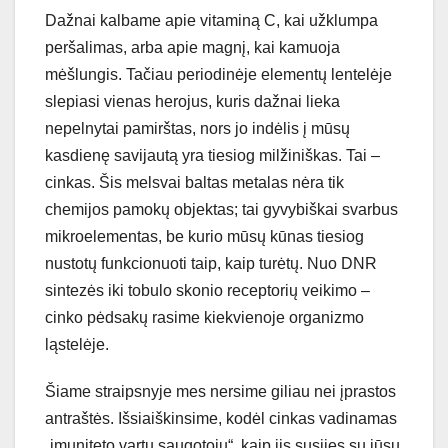
Dažnai kalbame apie vitaminą C, kai užklumpa
peršalimas, arba apie magnį, kai kamuoja
mėšlungis. Tačiau periodinėje elementų lentelėje
slepiasi vienas herojus, kuris dažnai lieka
nepelnytai pamirštas, nors jo indėlis į mūsų
kasdienę savijautą yra tiesiog milžiniškas. Tai –
cinkas. Šis melsvai baltas metalas nėra tik
chemijos pamokų objektas; tai gyvybiškai svarbus
mikroelementas, be kurio mūsų kūnas tiesiog
nustotų funkcionuoti taip, kaip turėtų. Nuo DNR
sintezės iki tobulo skonio receptorių veikimo –
cinko pėdsakų rasime kiekvienoje organizmo
ląstelėje.
Šiame straipsnyje mes nersime giliau nei įprastos
antraštės. Išsiaiškinsime, kodėl cinkas vadinamas
„imuniteto vartų saugotoju“, kaip jis susijęs su jūsų