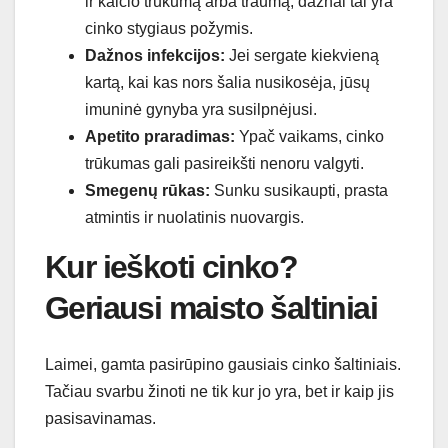
ir kalcio trūkumą arba traumą, dažnai tai yra
cinko stygiaus požymis.
Dažnos infekcijos:
Jei sergate kiekvieną
kartą, kai kas nors šalia nusikosėja, jūsų
imuninė gynyba yra susilpnėjusi.
Apetito praradimas:
Ypač vaikams, cinko
trūkumas gali pasireikšti nenoru valgyti.
Smegenų rūkas:
Sunku susikaupti, prasta
atmintis ir nuolatinis nuovargis.
Kur ieškoti cinko?
Geriausi maisto šaltiniai
Laimei, gamta pasirūpino gausiais cinko šaltiniais.
Tačiau svarbu žinoti ne tik kur jo yra, bet ir kaip jis
pasisavinamas.