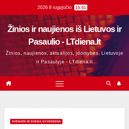
Skip
2026 8 rugpjūčio
15:51
to
content
Žinios ir naujienos iš Lietuvos ir
Pasaulio - LTdiena.lt
Žinios, naujienos, aktualijos, įdomybės, Lietuvoje
ir Pasaulyje - LTdiena.lt
SVEIKATA IR SVEIKA GYVENSENA