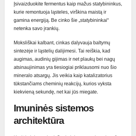
Įsivaizduokite fermentus kaip mažus statybininkus,
kurie remontuoja ląsteles, virškina maistą ir
gamina energiją. Be cinko šie „statybininkai“
netenka savo įrankių.
Moksliškai kalbant, cinkas dalyvauja baltymų
sintezėje ir ląstelių dalijimesi. Tai reiškia, kad
augimas, audinių gijimas ir net plaukų bei nagų
atsinaujinimas yra tiesiogiai priklausomi nuo šio
mineralo atsargų. Jis veikia kaip katalizatorius
tūkstančiams cheminių reakcijų, kurios vyksta
kiekvieną sekundę, net kai jūs miegate.
Imuninės sistemos
architektūra