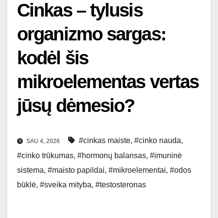
Cinkas – tylusis
organizmo sargas:
kodėl šis
mikroelementas vertas
jūsų dėmesio?
#cinkas maiste
,
#cinko nauda
,
SAU 4, 2026
#cinko trūkumas
,
#hormonų balansas
,
#imuninė
sistema
,
#maisto papildai
,
#mikroelementai
,
#odos
būklė
,
#sveika mityba
,
#testosteronas