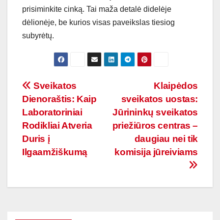
prisiminkite cinką. Tai maža detalė didelėje
dėlionėje, be kurios visas paveikslas tiesiog
subyrėtų.
Navigacija
Sveikatos
Klaipėdos
Dienoraštis: Kaip
sveikatos uostas:
tarp
Laboratoriniai
Jūrininkų sveikatos
įrašų
Rodikliai Atveria
priežiūros centras –
Duris į
daugiau nei tik
Ilgaamžiškumą
komisija jūreiviams