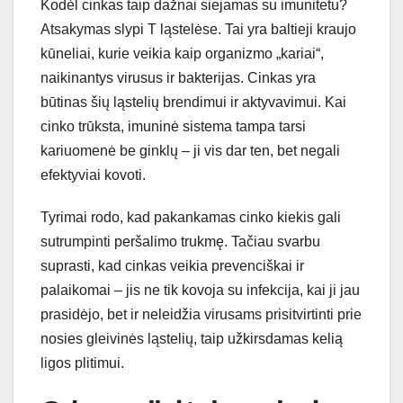
Kodėl cinkas taip dažnai siejamas su imunitetu?
Atsakymas slypi T ląstelėse. Tai yra baltieji kraujo
kūneliai, kurie veikia kaip organizmo „kariai“,
naikinantys virusus ir bakterijas. Cinkas yra
būtinas šių ląstelių brendimui ir aktyvavimui. Kai
cinko trūksta, imuninė sistema tampa tarsi
kariuomenė be ginklų – ji vis dar ten, bet negali
efektyviai kovoti.
Tyrimai rodo, kad pakankamas cinko kiekis gali
sutrumpinti peršalimo trukmę. Tačiau svarbu
suprasti, kad cinkas veikia prevenciškai ir
palaikomai – jis ne tik kovoja su infekcija, kai ji jau
prasidėjo, bet ir neleidžia virusams prisitvirtinti prie
nosies gleivinės ląstelių, taip užkirsdamas kelią
ligos plitimui.