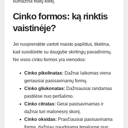
sumažina fitatų kiekį.
Cinko formos: ką rinktis
vaistinėje?
Jei nusprendėte vartoti maisto papildus, tikėtina,
kad susidūrėte su daugybe skirtingų pavadinimų.
Ne visos cinko formos yra vienodos:
Cinko pikolinatas:
Dažnai laikomas viena
geriausiai pasisavinamų formų.
Cinko gliukonatas:
Dažniausiai randamas
pastilėse nuo peršalimo.
Cinko citratas:
Gerai pasisavinamas ir
dažnai turi malonesnį skonį.
Cinko oksidas:
Prasčiausiai pasisavinama
forma, dažniau naudojama tepaluose nuo