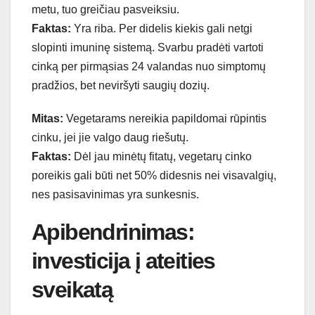
metu, tuo greičiau pasveiksiu.
Faktas:
Yra riba. Per didelis kiekis gali netgi
slopinti imuninę sistemą. Svarbu pradėti vartoti
cinką per pirmąsias 24 valandas nuo simptomų
pradžios, bet neviršyti saugių dozių.
Mitas:
Vegetarams nereikia papildomai rūpintis
cinku, jei jie valgo daug riešutų.
Faktas:
Dėl jau minėtų fitatų, vegetarų cinko
poreikis gali būti net 50% didesnis nei visavalgių,
nes pasisavinimas yra sunkesnis.
Apibendrinimas:
investicija į ateities
sveikatą