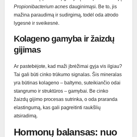
Propionibacterium acnes
dauginimąsi. Be to, jis
mažina paraudimą ir sudirgimą, todėl oda atrodo
lygesnė ir sveikesnė.
Kolageno gamyba ir žaizdų
gijimas
Ar pastebėjote, kad maži įbrėžimai gyja vis ilgiau?
Tai gali būti cinko trūkumo signalas. Šis mineralas
yra būtinas kolageno – baltymo, suteikiančio odai
stangrumo ir struktūros – gamybai. Be cinko
žaizdų gijimo procesas sutrinka, o oda praranda
elastingumą, kas gali pagreitinti raukšlių
atsiradimą.
Hormonų balansas: nuo