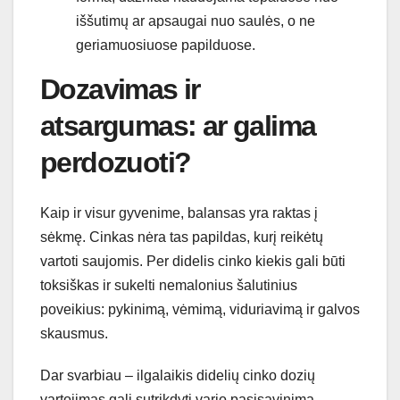
iššutimų ar apsaugai nuo saulės, o ne
geriamuosiuose papilduose.
Dozavimas ir
atsargumas: ar galima
perdozuoti?
Kaip ir visur gyvenime, balansas yra raktas į
sėkmę. Cinkas nėra tas papildas, kurį reikėtų
vartoti saujomis. Per didelis cinko kiekis gali būti
toksiškas ir sukelti nemalonius šalutinius
poveikius: pykinimą, vėmimą, viduriavimą ir galvos
skausmus.
Dar svarbiau – ilgalaikis didelių cinko dozių
vartojimas gali sutrikdyti vario pasisavinimą.