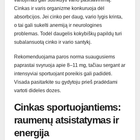
Cinkas ir varis organizme konkuruoja dėl
absorbcijos. Jei cinko per daug, vario lygis krinta,
o tai gali sukelti anemiją ir neurologines
problemas. Todėl daugelis kokybiškų papildų turi
subalansuotą cinko ir vario santykį.
Rekomenduojama paros norma suaugusiems
paprastai svyruoja apie 8–11 mg, tačiau sergant ar
intensyviai sportuojant poreikis gali padidėti.
Visada pasitarkite su gydytoju prieš pradėdami
vartoti dideles dozes.
Cinkas sportuojantiems:
raumenų atsistatymas ir
energija