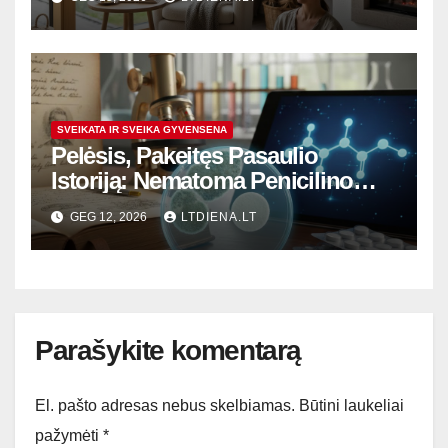
SVEIKATA IR SVEIKA GYVENSENA
Pelėsis, Pakeitęs Pasaulio
Istoriją: Nematoma Penicilino
Revoliucija ir Šiuolaikiniai
GEG 12, 2026
LTDIENA.LT
Iššūkiai
Parašykite komentarą
El. pašto adresas nebus skelbiamas.
Būtini laukeliai
pažymėti
*