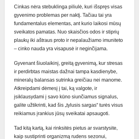
Cinkas nėra stebuklinga piliulė, kuri išspręs visas
gyvenimo problemas per naktį. Tačiau tai yra
fundamentalus elementas, ant kurio laikosi mūsų
sveikatos pamatas. Nuo skaisčios odos ir stiprių
plaukų iki aštraus proto ir nepalaužiamo imuniteto
– cinko nauda yra visapusė ir neginčijama.
Gyvenant šiuolaikinį, greitą gyvenimą, kur stresas
ir perdirbtas maistas dažnai tampa kasdienybe,
mineralų balansas sutrinka greičiau nei manome.
Atkreipdami dėmesį į tai, ką valgote, ir
įsiklausydami į savo kūno siunčiamus signalus,
galite užtikrinti, kad šis „tylusis sargas“ turės visus
reikiamus įrankius jūsų sveikatai apsaugoti.
Tad kitą kartą, kai rinksitės pietus ar svarstysite,
kaip sustiprinti organizmą rudens sezonui,