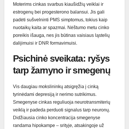
Moterims cinkas svarbus kiaušidžių veiklai ir
estrogenų bei progesterono balansui. Jis gali
padėti sušvelninti PMS simptomus, tokius kaip
nuotaikų kaita ar spazmai. Nėštumo metu cinko
poreikis išauga, nes jis būtinas vaisiaus ląstelių
dalijimuisi ir DNR formavimuisi.
Psichinė sveikata: ryšys
tarp žarnyno ir smegenų
Vis daugiau mokslininkų atsigręžia į cinką
tyrinėdami depresiją ir nerimo sutrikimus.
Smegenyse cinkas reguliuoja neurotransmiterių
veiklą ir padeda perduoti signalus tarp neuronų.
Didžiausia cinko koncentracija smegenyse
randama hipokampe – srityje, atsakingoje už