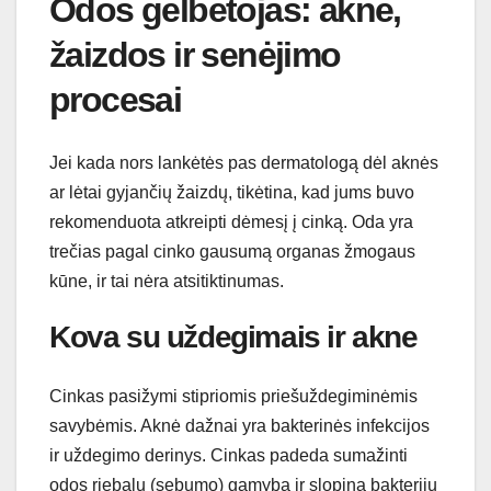
Odos gelbėtojas: aknė,
žaizdos ir senėjimo
procesai
Jei kada nors lankėtės pas dermatologą dėl aknės
ar lėtai gyjančių žaizdų, tikėtina, kad jums buvo
rekomenduota atkreipti dėmesį į cinką. Oda yra
trečias pagal cinko gausumą organas žmogaus
kūne, ir tai nėra atsitiktinumas.
Kova su uždegimais ir akne
Cinkas pasižymi stipriomis priešuždegiminėmis
savybėmis. Aknė dažnai yra bakterinės infekcijos
ir uždegimo derinys. Cinkas padeda sumažinti
odos riebalų (sebumo) gamybą ir slopina bakterijų