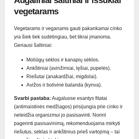
Augaliniai šaltiniai ir iššūkiai
vegetarams
Vegetarams ir veganams gauti pakankamai cinko
yra šiek tiek sudėtingiau, bet tikrai įmanoma.
Geriausi šaltiniai:
Moliūgų sėklos ir kanapių sėklos.
Ankštiniai (avinžirniai, lęšiai, pupelės).
Riešutai (anakardžiai, migdolai).
Avižos ir bolivinė balanda (kynva).
Svarbi pastaba:
Augaluose esantys fitatai
(antimaistinės medžiagos) prisijungia prie cinko ir
neleidžia organizmui jo pasisavinti. Norint
pagerinti pasisavinimą, rekomenduojama mirkyti
riešutus, sėklas ir ankštinius prieš vartojimą – tai