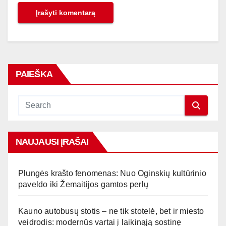
PAIEŠKA
NAUJAUSI ĮRAŠAI
Plungės krašto fenomenas: Nuo Oginskių kultūrinio
paveldo iki Žemaitijos gamtos perlų
Kauno autobusų stotis – ne tik stotelė, bet ir miesto
veidrodis: modernūs vartai į laikinąją sostinę