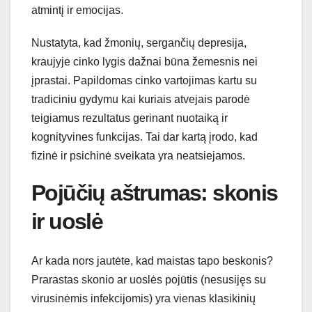
atmintį ir emocijas.
Nustatyta, kad žmonių, sergančių depresija,
kraujyje cinko lygis dažnai būna žemesnis nei
įprastai. Papildomas cinko vartojimas kartu su
tradiciniu gydymu kai kuriais atvejais parodė
teigiamus rezultatus gerinant nuotaiką ir
kognityvines funkcijas. Tai dar kartą įrodo, kad
fizinė ir psichinė sveikata yra neatsiejamos.
Pojūčių aštrumas: skonis
ir uoslė
Ar kada nors jautėte, kad maistas tapo beskonis?
Prarastas skonio ar uoslės pojūtis (nesusijęs su
virusinėmis infekcijomis) yra vienas klasikinių