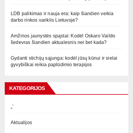
LDB palikimas ir nauja era: kaip šiandien veikia
darbo rinkos variklis Lietuvoje?
Amžinos jaunystės spąstai: Kodėl Oskaro Vaildo
šedevras šiandien aktualesnis nei bet kada?
Gydanti stichijų sąjunga: kodėl jūsų kūnui ir sielai
gyvybiškai reikia paplūdimio terapijos
KATEGORIJOS
„`
Aktualijos