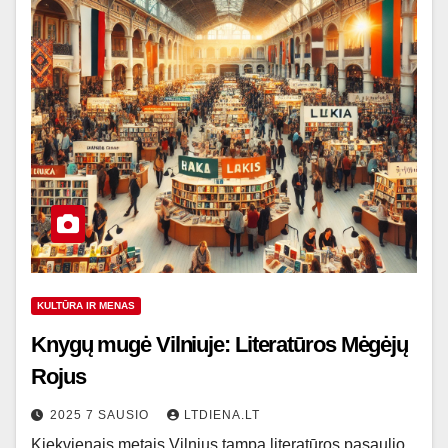
KULTŪRA IR MENAS
Knygų mugė Vilniuje: Literatūros Mėgėjų
Rojus
2025 7 SAUSIO
LTDIENA.LT
Kiekvienais metais Vilnius tampa literatūros pasaulio