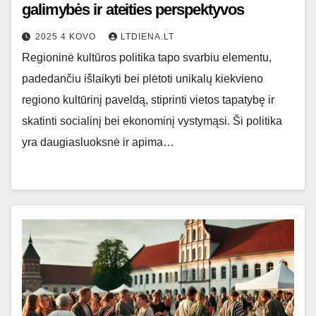
galimybės ir ateities perspektyvos
2025 4 KOVO
LTDIENA.LT
Regioninė kultūros politika tapo svarbiu elementu,
padedančiu išlaikyti bei plėtoti unikalų kiekvieno
regiono kultūrinį paveldą, stiprinti vietos tapatybę ir
skatinti socialinį bei ekonominį vystymąsi. Ši politika
yra daugiasluoksnė ir apima…