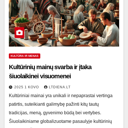
KULTŪRA IR MENAS
Kultūrinių mainų svarba ir įtaka
šiuolaikinei visuomenei
2025 1 KOVO
LTDIENA.LT
Kultūriniai mainai yra unikali ir nepaprastai vertinga
patirtis, suteikianti galimybę pažinti kitų tautų
tradicijas, meną, gyvenimo būdą bei vertybes.
Šiuolaikiniame globalizuotame pasaulyje kultūrinių