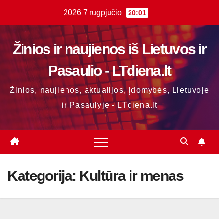
Skip
2026 7 rugpjūčio
20:01
to
content
Žinios ir naujienos iš Lietuvos ir
Pasaulio - LTdiena.lt
Žinios, naujienos, aktualijos, įdomybės, Lietuvoje
ir Pasaulyje - LTdiena.lt
Kategorija:
Kultūra ir menas