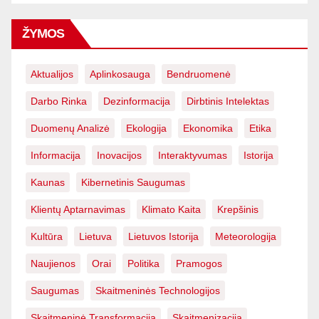
ŽYMOS
Aktualijos
Aplinkosauga
Bendruomenė
Darbo Rinka
Dezinformacija
Dirbtinis Intelektas
Duomenų Analizė
Ekologija
Ekonomika
Etika
Informacija
Inovacijos
Interaktyvumas
Istorija
Kaunas
Kibernetinis Saugumas
Klientų Aptarnavimas
Klimato Kaita
Krepšinis
Kultūra
Lietuva
Lietuvos Istorija
Meteorologija
Naujienos
Orai
Politika
Pramogos
Saugumas
Skaitmeninės Technologijos
Skaitmeninė Transformacija
Skaitmenizacija