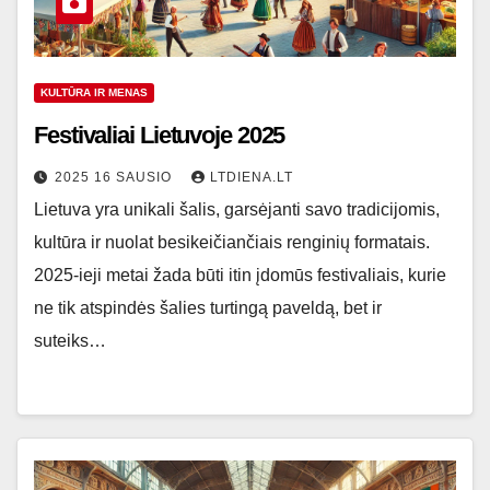
KULTŪRA IR MENAS
Festivaliai Lietuvoje 2025
2025 16 SAUSIO
LTDIENA.LT
Lietuva yra unikali šalis, garsėjanti savo tradicijomis,
kultūra ir nuolat besikeičiančiais renginių formatais.
2025-ieji metai žada būti itin įdomūs festivaliais, kurie
ne tik atspindės šalies turtingą paveldą, bet ir
suteiks…