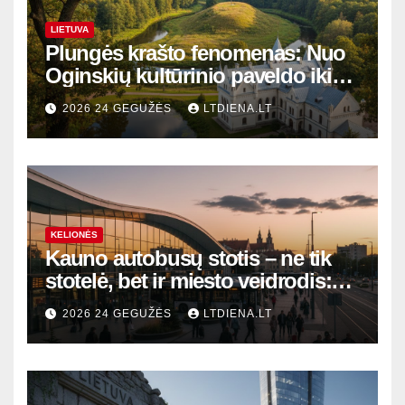
LIETUVA
Plungės krašto fenomenas: Nuo
Oginskių kultūrinio paveldo iki
Žemaitijos gamtos perlų
2026 24 GEGUŽĖS
LTDIENA.LT
KELIONĖS
Kauno autobusų stotis – ne tik
stotelė, bet ir miesto veidrodis:
modernūs vartai į laikinąją
2026 24 GEGUŽĖS
LTDIENA.LT
sostinę