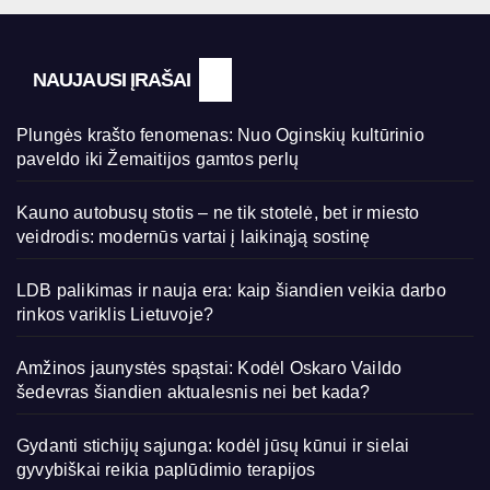
NAUJAUSI ĮRAŠAI
Plungės krašto fenomenas: Nuo Oginskių kultūrinio
paveldo iki Žemaitijos gamtos perlų
Kauno autobusų stotis – ne tik stotelė, bet ir miesto
veidrodis: modernūs vartai į laikinąją sostinę
LDB palikimas ir nauja era: kaip šiandien veikia darbo
rinkos variklis Lietuvoje?
Amžinos jaunystės spąstai: Kodėl Oskaro Vaildo
šedevras šiandien aktualesnis nei bet kada?
Gydanti stichijų sąjunga: kodėl jūsų kūnui ir sielai
gyvybiškai reikia paplūdimio terapijos