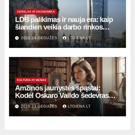
VERSLAS IR EKONOMIKA
LDB palikimas ir nauja era: kaip
šiandien veikia darbo rinkos
variklis Lietuvoje?
2026 24 GEGUŽĖS
LTDIENA.LT
KULTŪRA IR MENAS
Amžinos jaunystės spąstai:
Kodėl Oskaro Vaildo šedevras
šiandien aktualesnis nei bet
2026 23 GEGUŽĖS
LTDIENA.LT
kada?