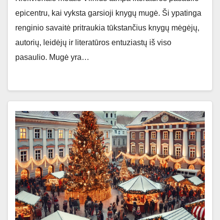
epicentru, kai vyksta garsioji knygų mugė. Ši ypatinga
renginio savaitė pritraukia tūkstančius knygų mėgėjų,
autorių, leidėjų ir literatūros entuziastų iš viso
pasaulio. Mugė yra…