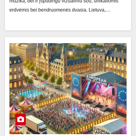
muzika, bet ir įspūdingu vizualiniu šou, unikaliomis
erdvėmis bei bendruomenės dvasia. Lietuva,…