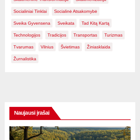
Socialiniai Tinklai
Socialinė Atsakomybė
Sveika Gyvensena
Sveikata
Tad Kitą Kartą
Technologijos
Tradicijos
Transportas
Turizmas
Tvarumas
Vilnius
Švietimas
Žiniasklaida
Žurnalistika
Naujausi įrašai