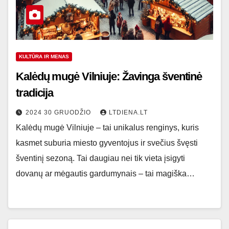
KULTŪRA IR MENAS
Kalėdų mugė Vilniuje: Žavinga šventinė
tradicija
2024 30 GRUODŽIO
LTDIENA.LT
Kalėdų mugė Vilniuje – tai unikalus renginys, kuris
kasmet suburia miesto gyventojus ir svečius švęsti
šventinį sezoną. Tai daugiau nei tik vieta įsigyti
dovanų ar mėgautis gardumynais – tai magiška…