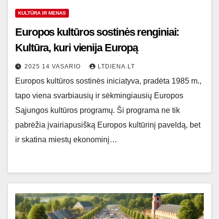
KULTŪRA IR MENAS
Europos kultūros sostinės renginiai:
Kultūra, kuri vienija Europą
2025 14 VASARIO
LTDIENA.LT
Europos kultūros sostinės iniciatyva, pradėta 1985 m.,
tapo viena svarbiausių ir sėkmingiausių Europos
Sąjungos kultūros programų. Ši programa ne tik
pabrėžia įvairiapusišką Europos kultūrinį paveldą, bet
ir skatina miestų ekonominį…