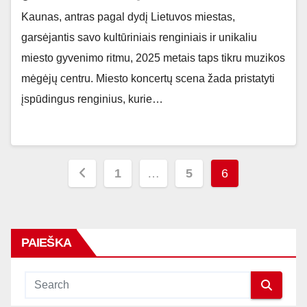
Kaunas, antras pagal dydį Lietuvos miestas,
garsėjantis savo kultūriniais renginiais ir unikaliu
miesto gyvenimo ritmu, 2025 metais taps tikru muzikos
mėgėjų centru. Miesto koncertų scena žada pristatyti
įspūdingus renginius, kurie…
Įrašų
1
…
5
6
puslapiavimas
PAIEŠKA