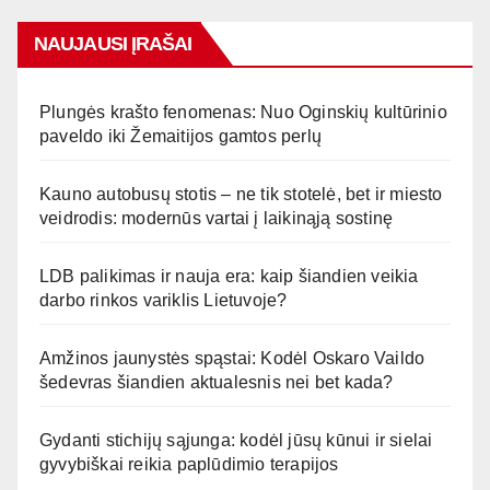
NAUJAUSI ĮRAŠAI
Plungės krašto fenomenas: Nuo Oginskių kultūrinio
paveldo iki Žemaitijos gamtos perlų
Kauno autobusų stotis – ne tik stotelė, bet ir miesto
veidrodis: modernūs vartai į laikinąją sostinę
LDB palikimas ir nauja era: kaip šiandien veikia
darbo rinkos variklis Lietuvoje?
Amžinos jaunystės spąstai: Kodėl Oskaro Vaildo
šedevras šiandien aktualesnis nei bet kada?
Gydanti stichijų sąjunga: kodėl jūsų kūnui ir sielai
gyvybiškai reikia paplūdimio terapijos