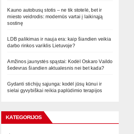
Kauno autobusų stotis – ne tik stotelė, bet ir
miesto veidrodis: modernūs vartai į laikinąją
sostinę
LDB palikimas ir nauja era: kaip šiandien veikia
darbo rinkos variklis Lietuvoje?
Amžinos jaunystės spąstai: Kodėl Oskaro Vaildo
šedevras šiandien aktualesnis nei bet kada?
Gydanti stichijų sąjunga: kodėl jūsų kūnui ir
sielai gyvybiškai reikia paplūdimio terapijos
KATEGORIJOS