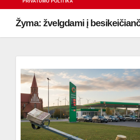
PRIVATUMO POLITIKA
Žyma:
žvelgdami į besikeičianč