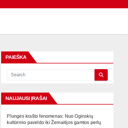
PAIEŠKA
NAUJAUSI ĮRAŠAI
Plungės krašto fenomenas: Nuo Oginskių
kultūrinio paveldo iki Žemaitijos gamtos perlų