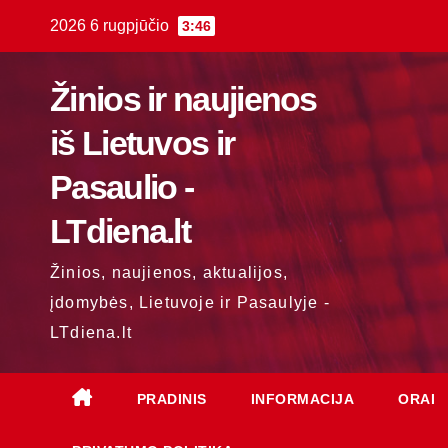
Skip
2026 6 rugpjūčio
3:46
to
content
Žinios ir naujienos
iš Lietuvos ir
Pasaulio -
LTdiena.lt
Žinios, naujienos, aktualijos,
įdomybės, Lietuvoje ir Pasaulyje -
LTdiena.lt
PRADINIS
INFORMACIJA
ORAI