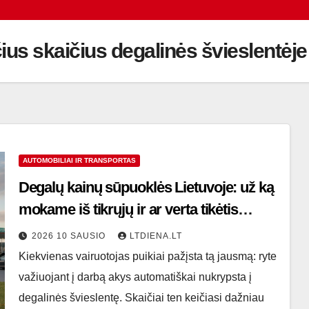
ius skaičius degalinės švieslentėje
AUTOMOBILIAI IR TRANSPORTAS
Degalų kainų sūpuoklės Lietuvoje: už ką
mokame iš tikrųjų ir ar verta tikėtis
pigesnio rytojaus?
2026 10 SAUSIO
LTDIENA.LT
Kiekvienas vairuotojas puikiai pažįsta tą jausmą: ryte
važiuojant į darbą akys automatiškai nukrypsta į
degalinės švieslentę. Skaičiai ten keičiasi dažniau