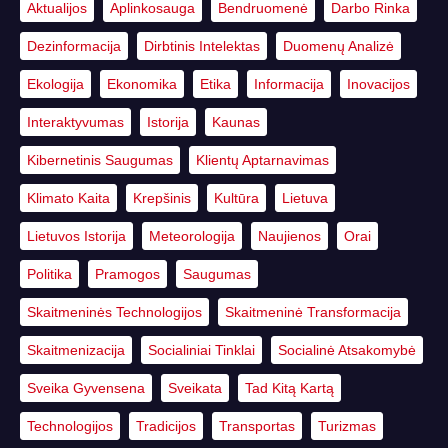
Aktualijos
Aplinkosauga
Bendruomenė
Darbo Rinka
Dezinformacija
Dirbtinis Intelektas
Duomenų Analizė
Ekologija
Ekonomika
Etika
Informacija
Inovacijos
Interaktyvumas
Istorija
Kaunas
Kibernetinis Saugumas
Klientų Aptarnavimas
Klimato Kaita
Krepšinis
Kultūra
Lietuva
Lietuvos Istorija
Meteorologija
Naujienos
Orai
Politika
Pramogos
Saugumas
Skaitmeninės Technologijos
Skaitmeninė Transformacija
Skaitmenizacija
Socialiniai Tinklai
Socialinė Atsakomybė
Sveika Gyvensena
Sveikata
Tad Kitą Kartą
Technologijos
Tradicijos
Transportas
Turizmas