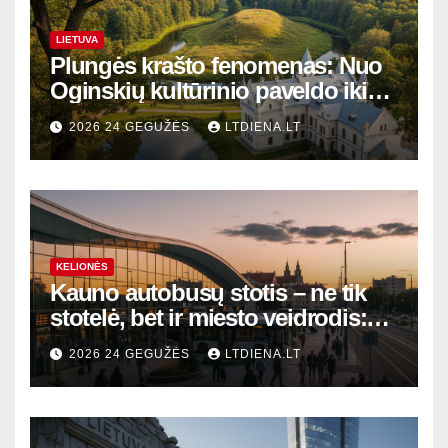
LIETUVA
Plungės krašto fenomenas: Nuo
Oginskių kultūrinio paveldo iki
Žemaitijos gamtos perlų
2026 24 GEGUŽĖS
LTDIENA.LT
KELIONĖS
Kauno autobusų stotis – ne tik
stotelė, bet ir miesto veidrodis:
modernūs vartai į laikinąją
2026 24 GEGUŽĖS
LTDIENA.LT
sostinę