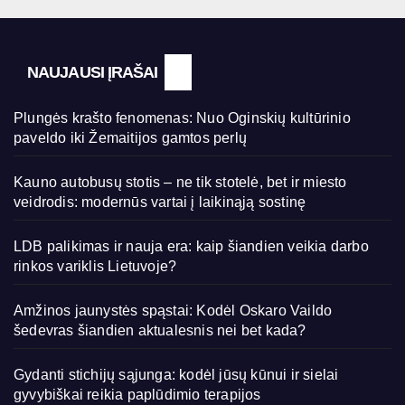
NAUJAUSI ĮRAŠAI
Plungės krašto fenomenas: Nuo Oginskių kultūrinio
paveldo iki Žemaitijos gamtos perlų
Kauno autobusų stotis – ne tik stotelė, bet ir miesto
veidrodis: modernūs vartai į laikinąją sostinę
LDB palikimas ir nauja era: kaip šiandien veikia darbo
rinkos variklis Lietuvoje?
Amžinos jaunystės spąstai: Kodėl Oskaro Vaildo
šedevras šiandien aktualesnis nei bet kada?
Gydanti stichijų sąjunga: kodėl jūsų kūnui ir sielai
gyvybiškai reikia paplūdimio terapijos