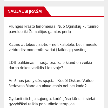
NAUJAUSI ĮRAŠAI
Plungės krašto fenomenas: Nuo Oginskių kultūrinio
paveldo iki Žemaitijos gamtos perlų
Kauno autobusų stotis – ne tik stotelė, bet ir miesto
veidrodis: modernūs vartai į laikinąją sostinę
LDB palikimas ir nauja era: kaip šiandien veikia
darbo rinkos variklis Lietuvoje?
Amžinos jaunystės spąstai: Kodėl Oskaro Vaildo
šedevras šiandien aktualesnis nei bet kada?
Gydanti stichijų sąjunga: kodėl jūsų kūnui ir sielai
gyvybiškai reikia paplūdimio terapijos