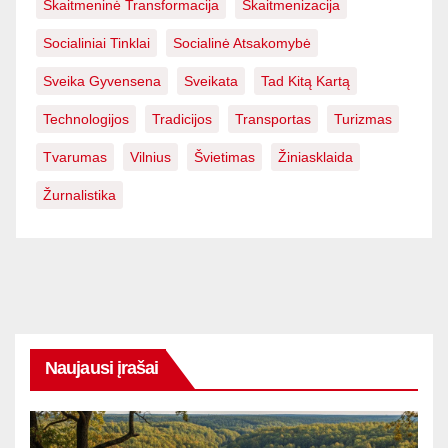
Skaitmeninė Transformacija
Skaitmenizacija
Socialiniai Tinklai
Socialinė Atsakomybė
Sveika Gyvensena
Sveikata
Tad Kitą Kartą
Technologijos
Tradicijos
Transportas
Turizmas
Tvarumas
Vilnius
Švietimas
Žiniasklaida
Žurnalistika
Naujausi įrašai