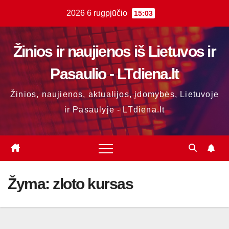
Skip
2026 6 rugpjūčio
15:03
to
content
Žinios ir naujienos iš Lietuvos ir
Pasaulio - LTdiena.lt
Žinios, naujienos, aktualijos, įdomybės, Lietuvoje
ir Pasaulyje - LTdiena.lt
Žyma:
zloto kursas