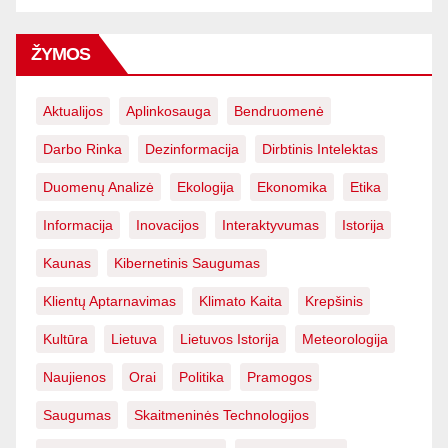
ŽYMOS
Aktualijos
Aplinkosauga
Bendruomenė
Darbo Rinka
Dezinformacija
Dirbtinis Intelektas
Duomenų Analizė
Ekologija
Ekonomika
Etika
Informacija
Inovacijos
Interaktyvumas
Istorija
Kaunas
Kibernetinis Saugumas
Klientų Aptarnavimas
Klimato Kaita
Krepšinis
Kultūra
Lietuva
Lietuvos Istorija
Meteorologija
Naujienos
Orai
Politika
Pramogos
Saugumas
Skaitmeninės Technologijos