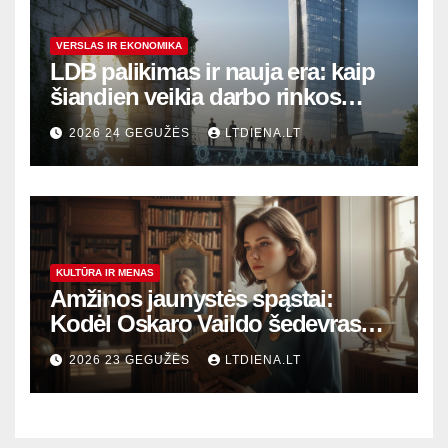
VERSLAS IR EKONOMIKA
LDB palikimas ir nauja era: kaip
šiandien veikia darbo rinkos
variklis Lietuvoje?
2026 24 GEGUŽĖS
LTDIENA.LT
KULTŪRA IR MENAS
Amžinos jaunystės spąstai:
Kodėl Oskaro Vaildo šedevras
šiandien aktualesnis nei bet
2026 23 GEGUŽĖS
LTDIENA.LT
kada?