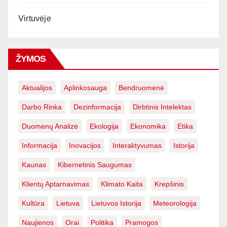
Virtuvėje
ŽYMOS
Aktualijos
Aplinkosauga
Bendruomenė
Darbo Rinka
Dezinformacija
Dirbtinis Intelektas
Duomenų Analizė
Ekologija
Ekonomika
Etika
Informacija
Inovacijos
Interaktyvumas
Istorija
Kaunas
Kibernetinis Saugumas
Klientų Aptarnavimas
Klimato Kaita
Krepšinis
Kultūra
Lietuva
Lietuvos Istorija
Meteorologija
Naujienos
Orai
Politika
Pramogos