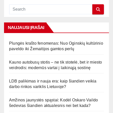
NAUJAUSI ĮRAŠAI
Plungės krašto fenomenas: Nuo Oginskių kultūrinio
paveldo iki Žemaitijos gamtos perlų
Kauno autobusų stotis – ne tik stotelė, bet ir miesto
veidrodis: modernūs vartai į laikinąją sostinę
LDB palikimas ir nauja era: kaip šiandien veikia
darbo rinkos variklis Lietuvoje?
Amžinos jaunystės spąstai: Kodėl Oskaro Vaildo
šedevras šiandien aktualesnis nei bet kada?