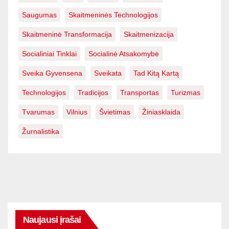
Saugumas
Skaitmeninės Technologijos
Skaitmeninė Transformacija
Skaitmenizacija
Socialiniai Tinklai
Socialinė Atsakomybė
Sveika Gyvensena
Sveikata
Tad Kitą Kartą
Technologijos
Tradicijos
Transportas
Turizmas
Tvarumas
Vilnius
Švietimas
Žiniasklaida
Žurnalistika
Naujausi įrašai