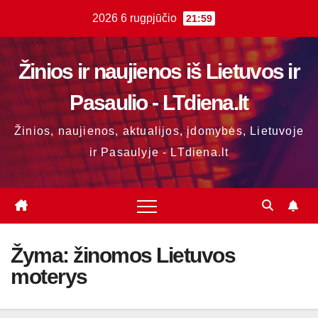
Skip
2026 6 rugpjūčio
21:59
to
content
Žinios ir naujienos iš Lietuvos ir
Pasaulio - LTdiena.lt
Žinios, naujienos, aktualijos, įdomybės, Lietuvoje
ir Pasaulyje - LTdiena.lt
Žyma:
žinomos Lietuvos
moterys