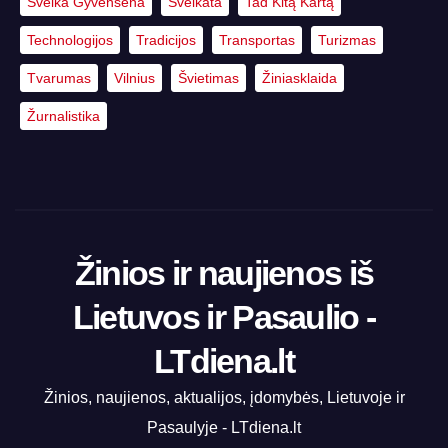
Sveika Gyvensena
Sveikata
Tad Kitą Kartą
Technologijos
Tradicijos
Transportas
Turizmas
Tvarumas
Vilnius
Švietimas
Žiniasklaida
Žurnalistika
Žinios ir naujienos iš
Lietuvos ir Pasaulio -
LTdiena.lt
Žinios, naujienos, aktualijos, įdomybės, Lietuvoje ir
Pasaulyje - LTdiena.lt