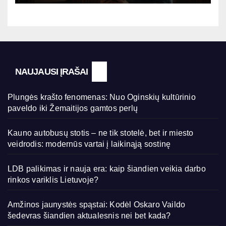
NAUJAUSI ĮRAŠAI
Plungės krašto fenomenas: Nuo Oginskių kultūrinio
paveldo iki Žemaitijos gamtos perlų
Kauno autobusų stotis – ne tik stotelė, bet ir miesto
veidrodis: modernūs vartai į laikinąją sostinę
LDB palikimas ir nauja era: kaip šiandien veikia darbo
rinkos variklis Lietuvoje?
Amžinos jaunystės spąstai: Kodėl Oskaro Vaildo
šedevras šiandien aktualesnis nei bet kada?