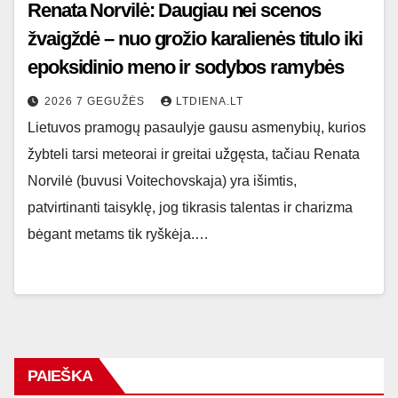
Renata Norvilė: Daugiau nei scenos
žvaigždė – nuo grožio karalienės titulo iki
epoksidinio meno ir sodybos ramybės
2026 7 GEGUŽĖS
LTDIENA.LT
Lietuvos pramogų pasaulyje gausu asmenybių, kurios
žybteli tarsi meteorai ir greitai užgęsta, tačiau Renata
Norvilė (buvusi Voitechovskaja) yra išimtis,
patvirtinanti taisyklę, jog tikrasis talentas ir charizma
bėgant metams tik ryškėja.…
PAIEŠKA