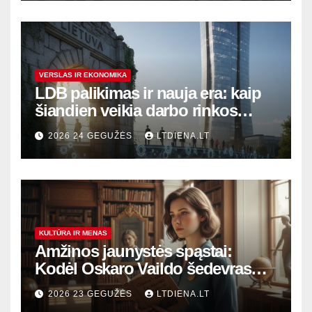
VERSLAS IR EKONOMIKA
LDB palikimas ir nauja era: kaip
šiandien veikia darbo rinkos
variklis Lietuvoje?
2026 24 GEGUŽĖS
LTDIENA.LT
KULTŪRA IR MENAS
Amžinos jaunystės spąstai:
Kodėl Oskaro Vaildo šedevras
šiandien aktualesnis nei bet
2026 23 GEGUŽĖS
LTDIENA.LT
kada?