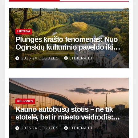
LIETUVA
Plungės krašto fenomenas: Nuo
Oginskių kultūrinio paveldo iki
Žemaitijos gamtos perlų
2026 24 GEGUŽĖS
LTDIENA.LT
KELIONĖS
Kauno autobusų stotis – ne tik
stotelė, bet ir miesto veidrodis:
modernūs vartai į laikinąją
2026 24 GEGUŽĖS
LTDIENA.LT
sostinę