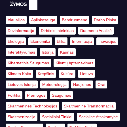
ŽYMOS
Aktualijos
Aplinkosauga
Bendruomenė
Darbo Rinka
Dezinformacija
Dirbtinis Intelektas
Duomenų Analizė
Ekologija
Ekonomika
Etika
Informacija
Inovacijos
Interaktyvumas
Istorija
Kaunas
Kibernetinis Saugumas
Klientų Aptarnavimas
Klimato Kaita
Krepšinis
Kultūra
Lietuva
Lietuvos Istorija
Meteorologija
Naujienos
Orai
Politika
Pramogos
Saugumas
Skaitmeninės Technologijos
Skaitmeninė Transformacija
Skaitmenizacija
Socialiniai Tinklai
Socialinė Atsakomybė