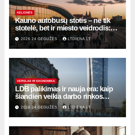
KELIONĖS
Kauno autobusų stotis – ne tik
stotelė, bet ir miesto veidrodis:
modernūs vartai į laikinąją
2026 24 GEGUŽĖS
LTDIENA.LT
sostinę
VERSLAS IR EKONOMIKA
LDB palikimas ir nauja era: kaip
šiandien veikia darbo rinkos
variklis Lietuvoje?
2026 24 GEGUŽĖS
LTDIENA.LT