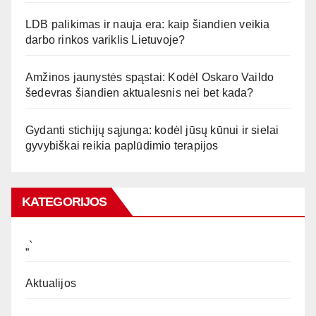
LDB palikimas ir nauja era: kaip šiandien veikia
darbo rinkos variklis Lietuvoje?
Amžinos jaunystės spąstai: Kodėl Oskaro Vaildo
šedevras šiandien aktualesnis nei bet kada?
Gydanti stichijų sąjunga: kodėl jūsų kūnui ir sielai
gyvybiškai reikia paplūdimio terapijos
KATEGORIJOS
„`
Aktualijos