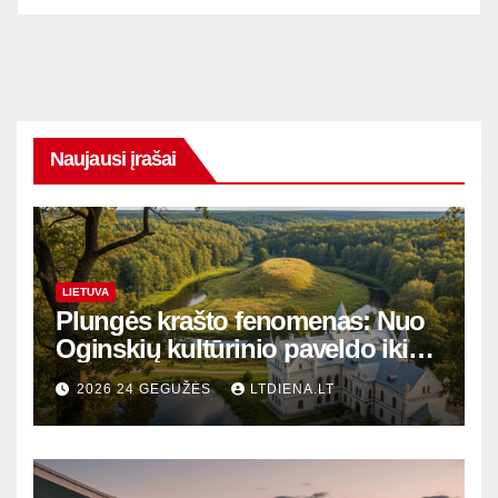
Naujausi įrašai
LIETUVA
Plungės krašto fenomenas: Nuo
Oginskių kultūrinio paveldo iki
Žemaitijos gamtos perlų
2026 24 GEGUŽĖS
LTDIENA.LT