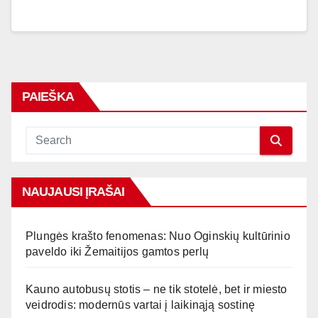
PAIEŠKA
NAUJAUSI ĮRAŠAI
Plungės krašto fenomenas: Nuo Oginskių kultūrinio
paveldo iki Žemaitijos gamtos perlų
Kauno autobusų stotis – ne tik stotelė, bet ir miesto
veidrodis: modernūs vartai į laikinąją sostinę