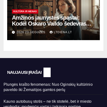
KULTŪRA IR MENAS
Amžinos jaunystės spąstai:
Kodėl Oskaro Vaildo šedevras
šiandien aktualesnis nei bet
2026 23 GEGUŽĖS
LTDIENA.LT
kada?
NAUJAUSI ĮRAŠAI
Plungės krašto fenomenas: Nuo Oginskių kultūrinio
paveldo iki Žemaitijos gamtos perlų
Kauno autobusų stotis – ne tik stotelė, bet ir miesto
veidrodis: modernūs vartai į laikinąją sostinę