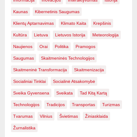
Informacija
Inovacijos
Interaktyvumas
Istorija
Kaunas
Kibernetinis Saugumas
Klientų Aptarnavimas
Klimato Kaita
Krepšinis
Kultūra
Lietuva
Lietuvos Istorija
Meteorologija
Naujienos
Orai
Politika
Pramogos
Saugumas
Skaitmeninės Technologijos
Skaitmeninė Transformacija
Skaitmenizacija
Socialiniai Tinklai
Socialinė Atsakomybė
Sveika Gyvensena
Sveikata
Tad Kitą Kartą
Technologijos
Tradicijos
Transportas
Turizmas
Tvarumas
Vilnius
Švietimas
Žiniasklaida
Žurnalistika