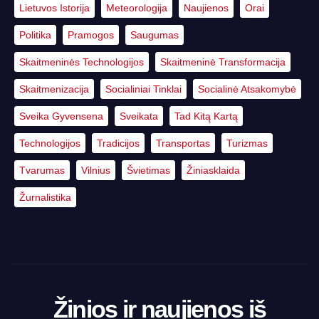
Lietuvos Istorija
Meteorologija
Naujienos
Orai
Politika
Pramogos
Saugumas
Skaitmeninės Technologijos
Skaitmeninė Transformacija
Skaitmenizacija
Socialiniai Tinklai
Socialinė Atsakomybė
Sveika Gyvensena
Sveikata
Tad Kitą Kartą
Technologijos
Tradicijos
Transportas
Turizmas
Tvarumas
Vilnius
Švietimas
Žiniasklaida
Žurnalistika
Žinios ir naujienos iš