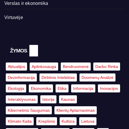
Verslas ir ekonomika
Virtuvėje
ŽYMOS
Aktualijos
Aplinkosauga
Bendruomenė
Darbo Rinka
Dezinformacija
Dirbtinis Intelektas
Duomenų Analizė
Ekologija
Ekonomika
Etika
Informacija
Inovacijos
Interaktyvumas
Istorija
Kaunas
Kibernetinis Saugumas
Klientų Aptarnavimas
Klimato Kaita
Krepšinis
Kultūra
Lietuva