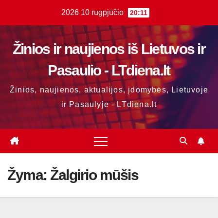
Skip
2026 10 rugpjūčio
20:11
to
content
Žinios ir naujienos iš Lietuvos ir
Pasaulio - LTdiena.lt
Žinios, naujienos, aktualijos, įdomybės, Lietuvoje
ir Pasaulyje - LTdiena.lt
Žyma:
Žalgirio mūšis