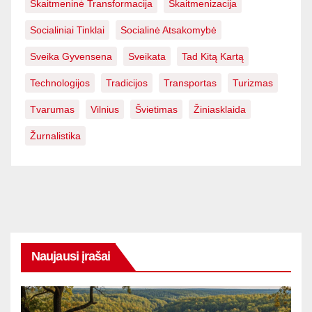
Skaitmeninė Transformacija
Skaitmenizacija
Socialiniai Tinklai
Socialinė Atsakomybė
Sveika Gyvensena
Sveikata
Tad Kitą Kartą
Technologijos
Tradicijos
Transportas
Turizmas
Tvarumas
Vilnius
Švietimas
Žiniasklaida
Žurnalistika
Naujausi įrašai