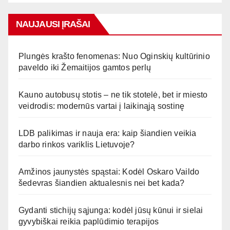
NAUJAUSI ĮRAŠAI
Plungės krašto fenomenas: Nuo Oginskių kultūrinio
paveldo iki Žemaitijos gamtos perlų
Kauno autobusų stotis – ne tik stotelė, bet ir miesto
veidrodis: modernūs vartai į laikinąją sostinę
LDB palikimas ir nauja era: kaip šiandien veikia
darbo rinkos variklis Lietuvoje?
Amžinos jaunystės spąstai: Kodėl Oskaro Vaildo
šedevras šiandien aktualesnis nei bet kada?
Gydanti stichijų sąjunga: kodėl jūsų kūnui ir sielai
gyvybiškai reikia paplūdimio terapijos