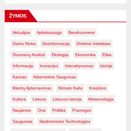
ŽYMOS
Aktualijos
Aplinkosauga
Bendruomenė
Darbo Rinka
Dezinformacija
Dirbtinis Intelektas
Duomenų Analizė
Ekologija
Ekonomika
Etika
Informacija
Inovacijos
Interaktyvumas
Istorija
Kaunas
Kibernetinis Saugumas
Klientų Aptarnavimas
Klimato Kaita
Krepšinis
Kultūra
Lietuva
Lietuvos Istorija
Meteorologija
Naujienos
Orai
Politika
Pramogos
Saugumas
Skaitmeninės Technologijos