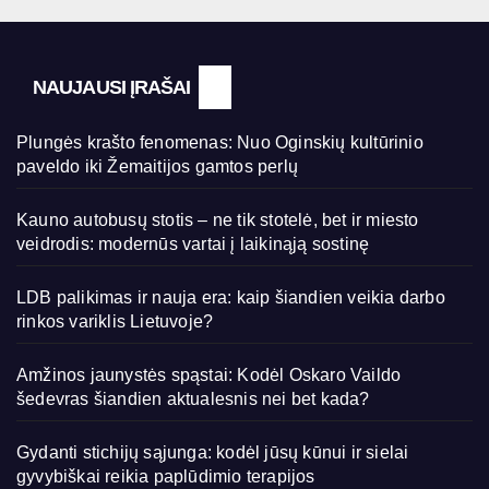
NAUJAUSI ĮRAŠAI
Plungės krašto fenomenas: Nuo Oginskių kultūrinio
paveldo iki Žemaitijos gamtos perlų
Kauno autobusų stotis – ne tik stotelė, bet ir miesto
veidrodis: modernūs vartai į laikinąją sostinę
LDB palikimas ir nauja era: kaip šiandien veikia darbo
rinkos variklis Lietuvoje?
Amžinos jaunystės spąstai: Kodėl Oskaro Vaildo
šedevras šiandien aktualesnis nei bet kada?
Gydanti stichijų sąjunga: kodėl jūsų kūnui ir sielai
gyvybiškai reikia paplūdimio terapijos