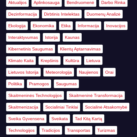
Aktualijos
Aplinkosauga
Bendruomenė
Darbo Rinka
Dezinformacija
Dirbtinis Intelektas
Duomenų Analizė
Ekologija
Ekonomika
Etika
Informacija
Inovacijos
Interaktyvumas
Istorija
Kaunas
Kibernetinis Saugumas
Klientų Aptarnavimas
Klimato Kaita
Krepšinis
Kultūra
Lietuva
Lietuvos Istorija
Meteorologija
Naujienos
Orai
Politika
Pramogos
Saugumas
Skaitmeninės Technologijos
Skaitmeninė Transformacija
Skaitmenizacija
Socialiniai Tinklai
Socialinė Atsakomybė
Sveika Gyvensena
Sveikata
Tad Kitą Kartą
Technologijos
Tradicijos
Transportas
Turizmas