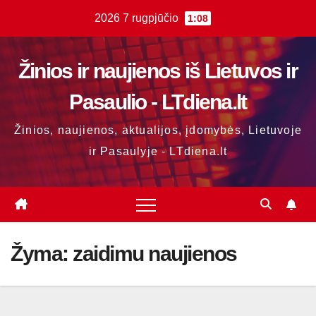
Skip
2026 7 rugpjūčio
1:08
to
content
Žinios ir naujienos iš Lietuvos ir
Pasaulio - LTdiena.lt
Žinios, naujienos, aktualijos, įdomybės, Lietuvoje
ir Pasaulyje - LTdiena.lt
Žyma:
zaidimu naujienos