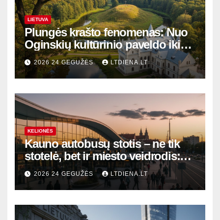
LIETUVA
Plungės krašto fenomenas: Nuo
Oginskių kultūrinio paveldo iki
Žemaitijos gamtos perlų
2026 24 GEGUŽĖS
LTDIENA.LT
KELIONĖS
Kauno autobusų stotis – ne tik
stotelė, bet ir miesto veidrodis:
modernūs vartai į laikinąją
2026 24 GEGUŽĖS
LTDIENA.LT
sostinę