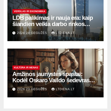
VERSLAS IR EKONOMIKA
LDB palikimas ir nauja era: kaip
šiandien veikia darbo rinkos
variklis Lietuvoje?
2026 24 GEGUŽĖS
LTDIENA.LT
KULTŪRA IR MENAS
Amžinos jaunystės spąstai:
Kodėl Oskaro Vaildo šedevras
šiandien aktualesnis nei bet
2026 23 GEGUŽĖS
LTDIENA.LT
kada?