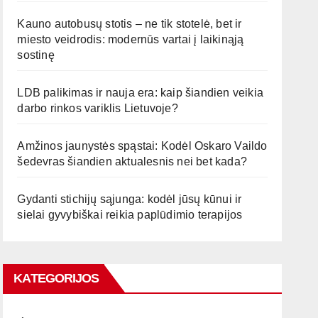
Kauno autobusų stotis – ne tik stotelė, bet ir
miesto veidrodis: modernūs vartai į laikinąją
sostinę
LDB palikimas ir nauja era: kaip šiandien veikia
darbo rinkos variklis Lietuvoje?
Amžinos jaunystės spąstai: Kodėl Oskaro Vaildo
šedevras šiandien aktualesnis nei bet kada?
Gydanti stichijų sąjunga: kodėl jūsų kūnui ir
sielai gyvybiškai reikia paplūdimio terapijos
KATEGORIJOS