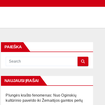
PAIEŠKA
NAUJAUSI ĮRAŠAI
Plungės krašto fenomenas: Nuo Oginskių
kultūrinio paveldo iki Žemaitijos gamtos perlų