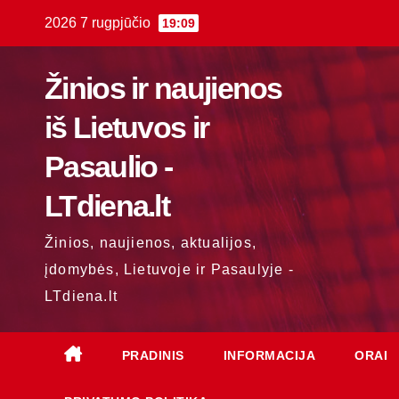
Skip
2026 7 rugpjūčio
19:09
to
content
Žinios ir naujienos
iš Lietuvos ir
Pasaulio -
LTdiena.lt
Žinios, naujienos, aktualijos,
įdomybės, Lietuvoje ir Pasaulyje -
LTdiena.lt
PRADINIS
INFORMACIJA
ORAI