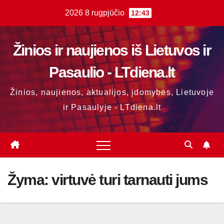
Skip
2026 8 rugpjūčio
12:43
to
content
Žinios ir naujienos iš Lietuvos ir
Pasaulio - LTdiena.lt
Žinios, naujienos, aktualijos, įdomybės, Lietuvoje
ir Pasaulyje - LTdiena.lt
Žyma:
virtuvė turi tarnauti jums