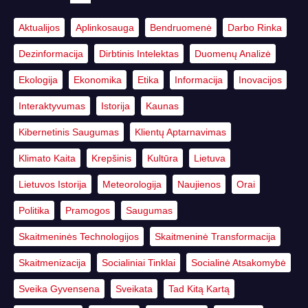
Aktualijos
Aplinkosauga
Bendruomenė
Darbo Rinka
Dezinformacija
Dirbtinis Intelektas
Duomenų Analizė
Ekologija
Ekonomika
Etika
Informacija
Inovacijos
Interaktyvumas
Istorija
Kaunas
Kibernetinis Saugumas
Klientų Aptarnavimas
Klimato Kaita
Krepšinis
Kultūra
Lietuva
Lietuvos Istorija
Meteorologija
Naujienos
Orai
Politika
Pramogos
Saugumas
Skaitmeninės Technologijos
Skaitmeninė Transformacija
Skaitmenizacija
Socialiniai Tinklai
Socialinė Atsakomybė
Sveika Gyvensena
Sveikata
Tad Kitą Kartą