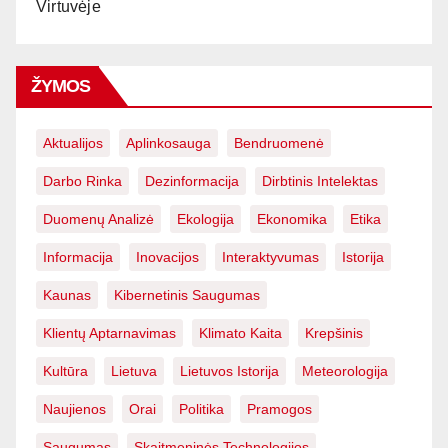
Virtuvėje
ŽYMOS
Aktualijos
Aplinkosauga
Bendruomenė
Darbo Rinka
Dezinformacija
Dirbtinis Intelektas
Duomenų Analizė
Ekologija
Ekonomika
Etika
Informacija
Inovacijos
Interaktyvumas
Istorija
Kaunas
Kibernetinis Saugumas
Klientų Aptarnavimas
Klimato Kaita
Krepšinis
Kultūra
Lietuva
Lietuvos Istorija
Meteorologija
Naujienos
Orai
Politika
Pramogos
Saugumas
Skaitmeninės Technologijos