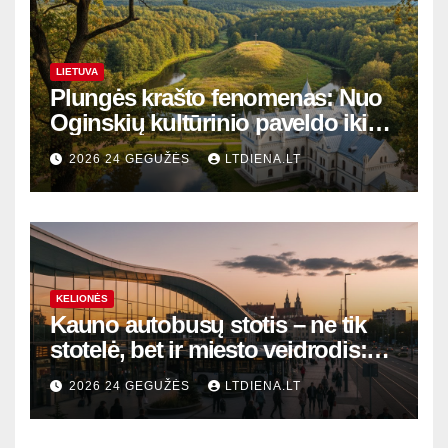
LIETUVA
Plungės krašto fenomenas: Nuo
Oginskių kultūrinio paveldo iki
Žemaitijos gamtos perlų
2026 24 GEGUŽĖS
LTDIENA.LT
KELIONĖS
Kauno autobusų stotis – ne tik
stotelė, bet ir miesto veidrodis:
modernūs vartai į laikinąją
2026 24 GEGUŽĖS
LTDIENA.LT
sostinę