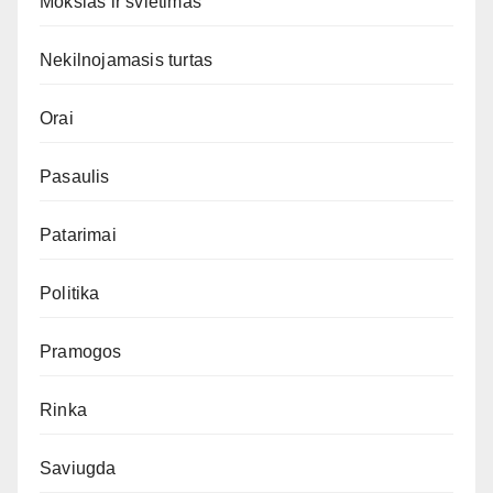
Mokslas ir švietimas
Nekilnojamasis turtas
Orai
Pasaulis
Patarimai
Politika
Pramogos
Rinka
Saviugda