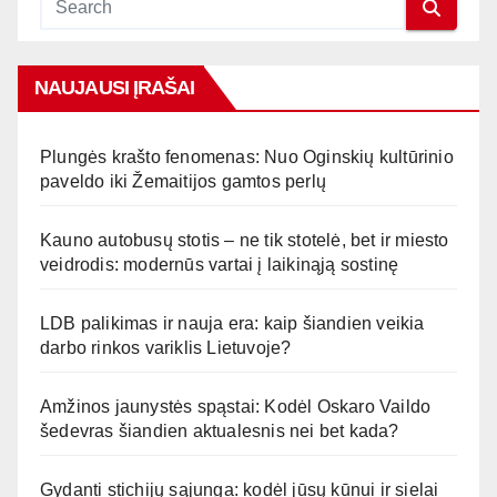
NAUJAUSI ĮRAŠAI
Plungės krašto fenomenas: Nuo Oginskių kultūrinio
paveldo iki Žemaitijos gamtos perlų
Kauno autobusų stotis – ne tik stotelė, bet ir miesto
veidrodis: modernūs vartai į laikinąją sostinę
LDB palikimas ir nauja era: kaip šiandien veikia
darbo rinkos variklis Lietuvoje?
Amžinos jaunystės spąstai: Kodėl Oskaro Vaildo
šedevras šiandien aktualesnis nei bet kada?
Gydanti stichijų sąjunga: kodėl jūsų kūnui ir sielai