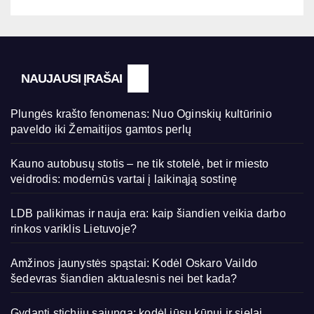
NAUJAUSI ĮRAŠAI
Plungės krašto fenomenas: Nuo Oginskių kultūrinio
paveldo iki Žemaitijos gamtos perlų
Kauno autobusų stotis – ne tik stotelė, bet ir miesto
veidrodis: modernūs vartai į laikinąją sostinę
LDB palikimas ir nauja era: kaip šiandien veikia darbo
rinkos variklis Lietuvoje?
Amžinos jaunystės spąstai: Kodėl Oskaro Vaildo
šedevras šiandien aktualesnis nei bet kada?
Gydanti stichijų sąjunga: kodėl jūsų kūnui ir sielai