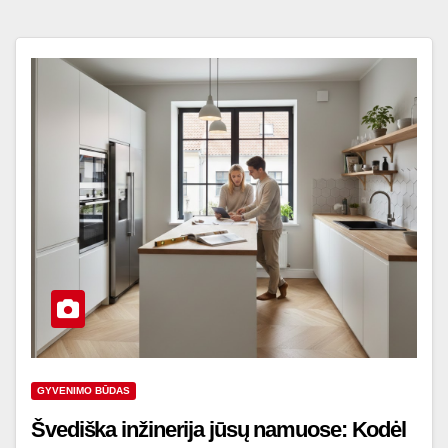
GYVENIMO BŪDAS
Švediška inžinerija jūsų namuose: Kodėl