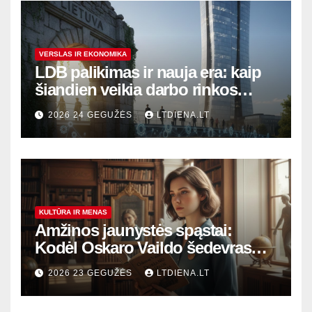
VERSLAS IR EKONOMIKA
LDB palikimas ir nauja era: kaip
šiandien veikia darbo rinkos
variklis Lietuvoje?
2026 24 GEGUŽĖS
LTDIENA.LT
KULTŪRA IR MENAS
Amžinos jaunystės spąstai:
Kodėl Oskaro Vaildo šedevras
šiandien aktualesnis nei bet
2026 23 GEGUŽĖS
LTDIENA.LT
kada?