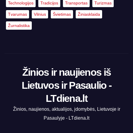
Technologijos
Tradicijos
Transportas
Turizmas
Tvarumas
Vilnius
Švietimas
Žiniasklaida
Žurnalistika
Žinios ir naujienos iš
Lietuvos ir Pasaulio -
LTdiena.lt
Žinios, naujienos, aktualijos, įdomybės, Lietuvoje ir
Pasaulyje - LTdiena.lt