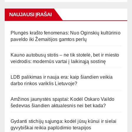
NAUJAUSI ĮRAŠAI
Plungės krašto fenomenas: Nuo Oginskių kultūrinio
paveldo iki Žemaitijos gamtos perlų
Kauno autobusų stotis – ne tik stotelė, bet ir miesto
veidrodis: modernūs vartai į laikinąją sostinę
LDB palikimas ir nauja era: kaip šiandien veikia
darbo rinkos variklis Lietuvoje?
Amžinos jaunystės spąstai: Kodėl Oskaro Vaildo
šedevras šiandien aktualesnis nei bet kada?
Gydanti stichijų sąjunga: kodėl jūsų kūnui ir sielai
gyvybiškai reikia paplūdimio terapijos