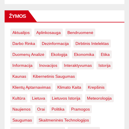
ŽYMOS
Aktualijos
Aplinkosauga
Bendruomenė
Darbo Rinka
Dezinformacija
Dirbtinis Intelektas
Duomenų Analizė
Ekologija
Ekonomika
Etika
Informacija
Inovacijos
Interaktyvumas
Istorija
Kaunas
Kibernetinis Saugumas
Klientų Aptarnavimas
Klimato Kaita
Krepšinis
Kultūra
Lietuva
Lietuvos Istorija
Meteorologija
Naujienos
Orai
Politika
Pramogos
Saugumas
Skaitmeninės Technologijos