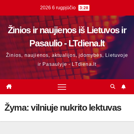
Skip
2026 6 rugpjūčio
3:28
to
content
Žinios ir naujienos iš Lietuvos ir
Pasaulio - LTdiena.lt
Žinios, naujienos, aktualijos, įdomybės, Lietuvoje
ir Pasaulyje - LTdiena.lt
Žyma:
vilniuje nukrito lektuvas