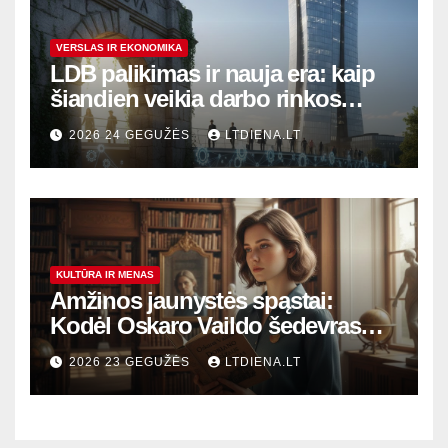
VERSLAS IR EKONOMIKA
LDB palikimas ir nauja era: kaip
šiandien veikia darbo rinkos
variklis Lietuvoje?
2026 24 GEGUŽĖS
LTDIENA.LT
KULTŪRA IR MENAS
Amžinos jaunystės spąstai:
Kodėl Oskaro Vaildo šedevras
šiandien aktualesnis nei bet
2026 23 GEGUŽĖS
LTDIENA.LT
kada?