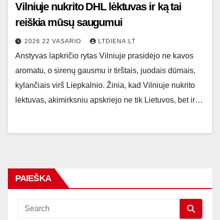
Vilniuje nukrito DHL lėktuvas ir ką tai
reiškia mūsų saugumui
2026 22 VASARIO
LTDIENA.LT
Anstyvas lapkričio rytas Vilniuje prasidėjo ne kavos
aromatu, o sirenų gausmu ir tirštais, juodais dūmais,
kylančiais virš Liepkalnio. Žinia, kad Vilniuje nukrito
lėktuvas, akimirksniu apskriejo ne tik Lietuvos, bet ir…
PAIEŠKA