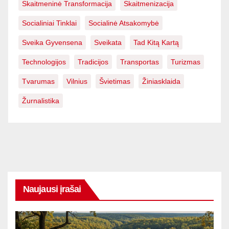
Skaitmeninė Transformacija
Skaitmenizacija
Socialiniai Tinklai
Socialinė Atsakomybė
Sveika Gyvensena
Sveikata
Tad Kitą Kartą
Technologijos
Tradicijos
Transportas
Turizmas
Tvarumas
Vilnius
Švietimas
Žiniasklaida
Žurnalistika
Naujausi įrašai