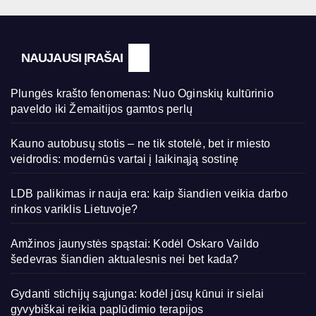
NAUJAUSI ĮRAŠAI
Plungės krašto fenomenas: Nuo Oginskių kultūrinio
paveldo iki Žemaitijos gamtos perlų
Kauno autobusų stotis – ne tik stotelė, bet ir miesto
veidrodis: modernūs vartai į laikinąją sostinę
LDB palikimas ir nauja era: kaip šiandien veikia darbo
rinkos variklis Lietuvoje?
Amžinos jaunystės spąstai: Kodėl Oskaro Vaildo
šedevras šiandien aktualesnis nei bet kada?
Gydanti stichijų sąjunga: kodėl jūsų kūnui ir sielai
gyvybiškai reikia paplūdimio terapijos