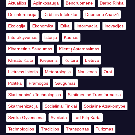
Aktualijos
Aplinkosauga
Bendruomenė
Darbo Rinka
Dezinformacija
Dirbtinis Intelektas
Duomenų Analizė
Ekologija
Ekonomika
Etika
Informacija
Inovacijos
Interaktyvumas
Istorija
Kaunas
Kibernetinis Saugumas
Klientų Aptarnavimas
Klimato Kaita
Krepšinis
Kultūra
Lietuva
Lietuvos Istorija
Meteorologija
Naujienos
Orai
Politika
Pramogos
Saugumas
Skaitmeninės Technologijos
Skaitmeninė Transformacija
Skaitmenizacija
Socialiniai Tinklai
Socialinė Atsakomybė
Sveika Gyvensena
Sveikata
Tad Kitą Kartą
Technologijos
Tradicijos
Transportas
Turizmas