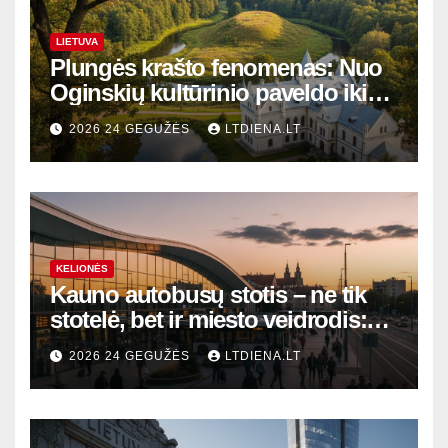
LIETUVA
Plungės krašto fenomenas: Nuo
Oginskių kultūrinio paveldo iki
Žemaitijos gamtos perlų
2026 24 GEGUŽĖS
LTDIENA.LT
KELIONĖS
Kauno autobusų stotis – ne tik
stotelė, bet ir miesto veidrodis:
modernūs vartai į laikinąją
2026 24 GEGUŽĖS
LTDIENA.LT
sostinę