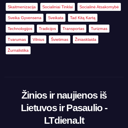
Skaitmenizacija
Socialiniai Tinklai
Socialinė Atsakomybė
Sveika Gyvensena
Sveikata
Tad Kitą Kartą
Technologijos
Tradicijos
Transportas
Turizmas
Tvarumas
Vilnius
Švietimas
Žiniasklaida
Žurnalistika
Žinios ir naujienos iš
Lietuvos ir Pasaulio -
LTdiena.lt