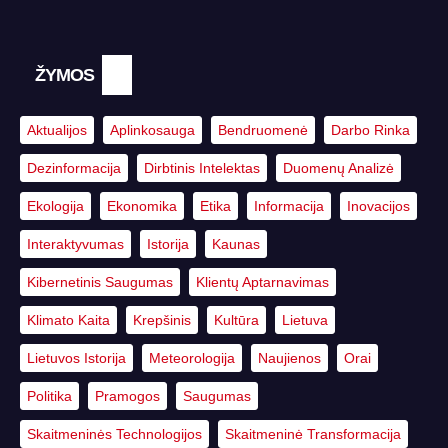
ŽYMOS
Aktualijos
Aplinkosauga
Bendruomenė
Darbo Rinka
Dezinformacija
Dirbtinis Intelektas
Duomenų Analizė
Ekologija
Ekonomika
Etika
Informacija
Inovacijos
Interaktyvumas
Istorija
Kaunas
Kibernetinis Saugumas
Klientų Aptarnavimas
Klimato Kaita
Krepšinis
Kultūra
Lietuva
Lietuvos Istorija
Meteorologija
Naujienos
Orai
Politika
Pramogos
Saugumas
Skaitmeninės Technologijos
Skaitmeninė Transformacija