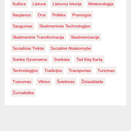
Kultūra
Lietuva
Lietuvos Istorija
Meteorologija
Naujienos
Orai
Politika
Pramogos
Saugumas
Skaitmeninės Technologijos
Skaitmeninė Transformacija
Skaitmenizacija
Socialiniai Tinklai
Socialinė Atsakomybė
Sveika Gyvensena
Sveikata
Tad Kitą Kartą
Technologijos
Tradicijos
Transportas
Turizmas
Tvarumas
Vilnius
Švietimas
Žiniasklaida
Žurnalistika