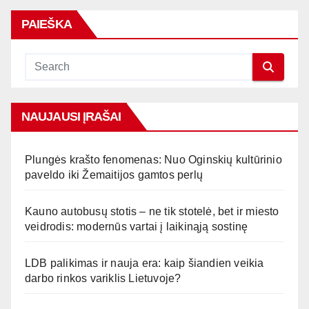
PAIEŠKA
NAUJAUSI ĮRAŠAI
Plungės krašto fenomenas: Nuo Oginskių kultūrinio
paveldo iki Žemaitijos gamtos perlų
Kauno autobusų stotis – ne tik stotelė, bet ir miesto
veidrodis: modernūs vartai į laikinąją sostinę
LDB palikimas ir nauja era: kaip šiandien veikia
darbo rinkos variklis Lietuvoje?