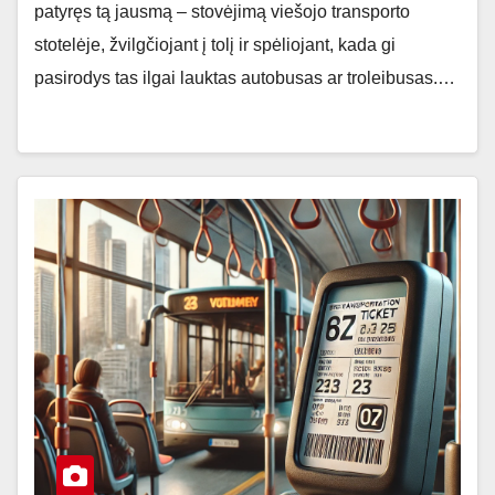
patyręs tą jausmą – stovėjimą viešojo transporto
stotelėje, žvilgčiojant į tolį ir spėliojant, kada gi
pasirodys tas ilgai lauktas autobusas ar troleibusas.…