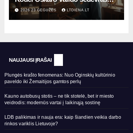
šiandien aktualesnis nei bet
2026 23 GEGUŽĖS
LTDIENA.LT
kada?
NAUJAUSI ĮRAŠAI
Plungės krašto fenomenas: Nuo Oginskių kultūrinio
paveldo iki Žemaitijos gamtos perlų
Kauno autobusų stotis – ne tik stotelė, bet ir miesto
veidrodis: modernūs vartai į laikinąją sostinę
LDB palikimas ir nauja era: kaip šiandien veikia darbo
rinkos variklis Lietuvoje?