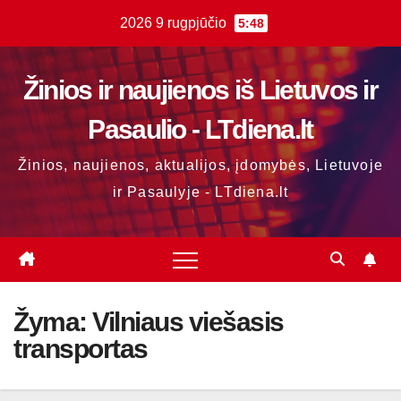
Skip
2026 9 rugpjūčio
5:48
to
content
Žinios ir naujienos iš Lietuvos ir
Pasaulio - LTdiena.lt
Žinios, naujienos, aktualijos, įdomybės, Lietuvoje
ir Pasaulyje - LTdiena.lt
Žyma:
Vilniaus viešasis
transportas