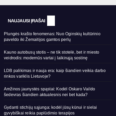
NAUJAUSI ĮRAŠAI
Plungės krašto fenomenas: Nuo Oginskių kultūrinio
paveldo iki Žemaitijos gamtos perlų
Kauno autobusų stotis – ne tik stotelė, bet ir miesto
veidrodis: modernūs vartai į laikinąją sostinę
LDB palikimas ir nauja era: kaip šiandien veikia darbo
rinkos variklis Lietuvoje?
Amžinos jaunystės spąstai: Kodėl Oskaro Vaildo
šedevras šiandien aktualesnis nei bet kada?
Gydanti stichijų sąjunga: kodėl jūsų kūnui ir sielai
gyvybiškai reikia paplūdimio terapijos