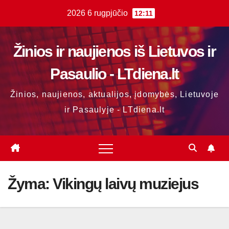
Skip
2026 6 rugpjūčio
12:11
to
content
Žinios ir naujienos iš Lietuvos ir
Pasaulio - LTdiena.lt
Žinios, naujienos, aktualijos, įdomybės, Lietuvoje
ir Pasaulyje - LTdiena.lt
Žyma:
Vikingų laivų muziejus