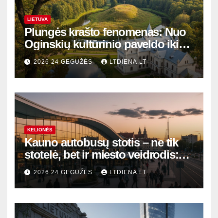
LIETUVA
Plungės krašto fenomenas: Nuo
Oginskių kultūrinio paveldo iki
Žemaitijos gamtos perlų
2026 24 GEGUŽĖS
LTDIENA.LT
KELIONĖS
Kauno autobusų stotis – ne tik
stotelė, bet ir miesto veidrodis:
modernūs vartai į laikinąją
2026 24 GEGUŽĖS
LTDIENA.LT
sostinę