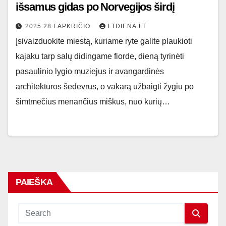
išsamus gidas po Norvegijos širdį
2025 28 LAPKRIČIO
LTDIENA.LT
Įsivaizduokite miestą, kuriame ryte galite plaukioti
kajaku tarp salų didingame fiorde, dieną tyrinėti
pasaulinio lygio muziejus ir avangardinės
architektūros šedevrus, o vakarą užbaigti žygiu po
šimtmečius menančius miškus, nuo kurių…
PAIEŠKA