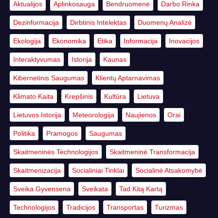
Aktualijos
Aplinkosauga
Bendruomenė
Darbo Rinka
Dezinformacija
Dirbtinis Intelektas
Duomenų Analizė
Ekologija
Ekonomika
Etika
Informacija
Inovacijos
Interaktyvumas
Istorija
Kaunas
Kibernetinis Saugumas
Klientų Aptarnavimas
Klimato Kaita
Krepšinis
Kultūra
Lietuva
Lietuvos Istorija
Meteorologija
Naujienos
Orai
Politika
Pramogos
Saugumas
Skaitmeninės Technologijos
Skaitmeninė Transformacija
Skaitmenizacija
Socialiniai Tinklai
Socialinė Atsakomybė
Sveika Gyvensena
Sveikata
Tad Kitą Kartą
Technologijos
Tradicijos
Transportas
Turizmas