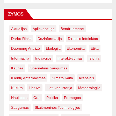
ŽYMOS
Aktualijos
Aplinkosauga
Bendruomenė
Darbo Rinka
Dezinformacija
Dirbtinis Intelektas
Duomenų Analizė
Ekologija
Ekonomika
Etika
Informacija
Inovacijos
Interaktyvumas
Istorija
Kaunas
Kibernetinis Saugumas
Klientų Aptarnavimas
Klimato Kaita
Krepšinis
Kultūra
Lietuva
Lietuvos Istorija
Meteorologija
Naujienos
Orai
Politika
Pramogos
Saugumas
Skaitmeninės Technologijos