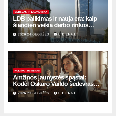
VERSLAS IR EKONOMIKA
LDB palikimas ir nauja era: kaip
šiandien veikia darbo rinkos
variklis Lietuvoje?
2026 24 GEGUŽĖS
LTDIENA.LT
KULTŪRA IR MENAS
Amžinos jaunystės spąstai:
Kodėl Oskaro Vaildo šedevras
šiandien aktualesnis nei bet
2026 23 GEGUŽĖS
LTDIENA.LT
kada?