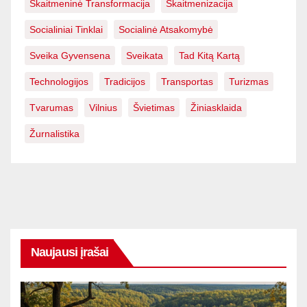
Skaitmeninė Transformacija
Skaitmenizacija
Socialiniai Tinklai
Socialinė Atsakomybė
Sveika Gyvensena
Sveikata
Tad Kitą Kartą
Technologijos
Tradicijos
Transportas
Turizmas
Tvarumas
Vilnius
Švietimas
Žiniasklaida
Žurnalistika
Naujausi įrašai