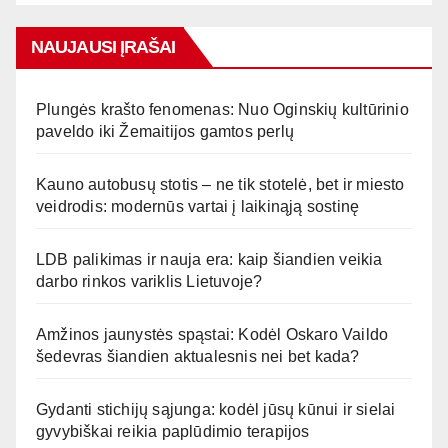
NAUJAUSI ĮRAŠAI
Plungės krašto fenomenas: Nuo Oginskių kultūrinio
paveldo iki Žemaitijos gamtos perlų
Kauno autobusų stotis – ne tik stotelė, bet ir miesto
veidrodis: modernūs vartai į laikinąją sostinę
LDB palikimas ir nauja era: kaip šiandien veikia
darbo rinkos variklis Lietuvoje?
Amžinos jaunystės spąstai: Kodėl Oskaro Vaildo
šedevras šiandien aktualesnis nei bet kada?
Gydanti stichijų sąjunga: kodėl jūsų kūnui ir sielai
gyvybiškai reikia paplūdimio terapijos