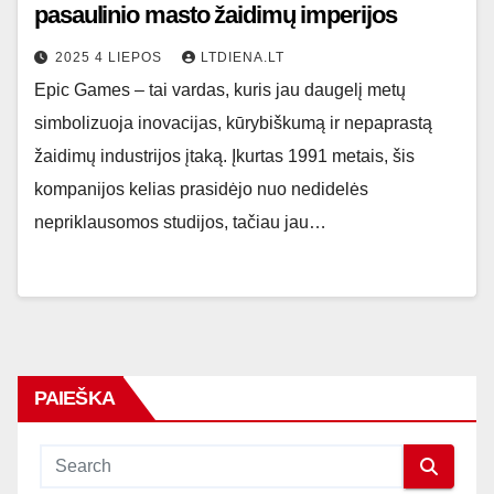
pasaulinio masto žaidimų imperijos
2025 4 LIEPOS
LTDIENA.LT
Epic Games – tai vardas, kuris jau daugelį metų
simbolizuoja inovacijas, kūrybiškumą ir nepaprastą
žaidimų industrijos įtaką. Įkurtas 1991 metais, šis
kompanijos kelias prasidėjo nuo nedidelės
nepriklausomos studijos, tačiau jau…
PAIEŠKA