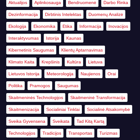
Aktualijos
Aplinkosauga
Bendruomenė
Darbo Rinka
Dezinformacija
Dirbtinis Intelektas
Duomenų Analizė
Ekologija
Ekonomika
Etika
Informacija
Inovacijos
Interaktyvumas
Istorija
Kaunas
Kibernetinis Saugumas
Klientų Aptarnavimas
Klimato Kaita
Krepšinis
Kultūra
Lietuva
Lietuvos Istorija
Meteorologija
Naujienos
Orai
Politika
Pramogos
Saugumas
Skaitmeninės Technologijos
Skaitmeninė Transformacija
Skaitmenizacija
Socialiniai Tinklai
Socialinė Atsakomybė
Sveika Gyvensena
Sveikata
Tad Kitą Kartą
Technologijos
Tradicijos
Transportas
Turizmas