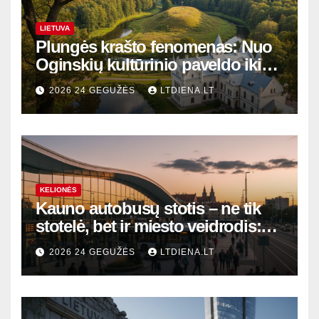
LIETUVA
Plungės krašto fenomenas: Nuo
Oginskių kultūrinio paveldo iki
Žemaitijos gamtos perlų
2026 24 GEGUŽĖS
LTDIENA.LT
KELIONĖS
Kauno autobusų stotis – ne tik
stotelė, bet ir miesto veidrodis:
modernūs vartai į laikinąją
2026 24 GEGUŽĖS
LTDIENA.LT
sostinę