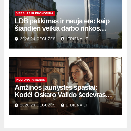
VERSLAS IR EKONOMIKA
LDB palikimas ir nauja era: kaip
šiandien veikia darbo rinkos
variklis Lietuvoje?
2026 24 GEGUŽĖS
LTDIENA.LT
KULTŪRA IR MENAS
Amžinos jaunystės spąstai:
Kodėl Oskaro Vaildo šedevras
šiandien aktualesnis nei bet
2026 23 GEGUŽĖS
LTDIENA.LT
kada?