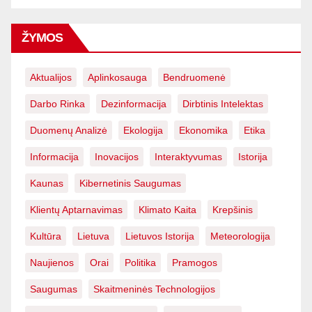
ŽYMOS
Aktualijos
Aplinkosauga
Bendruomenė
Darbo Rinka
Dezinformacija
Dirbtinis Intelektas
Duomenų Analizė
Ekologija
Ekonomika
Etika
Informacija
Inovacijos
Interaktyvumas
Istorija
Kaunas
Kibernetinis Saugumas
Klientų Aptarnavimas
Klimato Kaita
Krepšinis
Kultūra
Lietuva
Lietuvos Istorija
Meteorologija
Naujienos
Orai
Politika
Pramogos
Saugumas
Skaitmeninės Technologijos