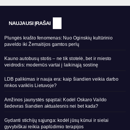
NAUJAUSI ĮRAŠAI
Plungės krašto fenomenas: Nuo Oginskių kultūrinio
paveldo iki Žemaitijos gamtos perlų
Kauno autobusų stotis – ne tik stotelė, bet ir miesto
veidrodis: modernūs vartai į laikinąją sostinę
LDB palikimas ir nauja era: kaip šiandien veikia darbo
rinkos variklis Lietuvoje?
Amžinos jaunystės spąstai: Kodėl Oskaro Vaildo
šedevras šiandien aktualesnis nei bet kada?
Gydanti stichijų sąjunga: kodėl jūsų kūnui ir sielai
gyvybiškai reikia paplūdimio terapijos