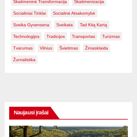
Skaitmeninė Transformacija
Skaitmenizacija
Socialiniai Tinklai
Socialinė Atsakomybė
Sveika Gyvensena
Sveikata
Tad Kitą Kartą
Technologijos
Tradicijos
Transportas
Turizmas
Tvarumas
Vilnius
Švietimas
Žiniasklaida
Žurnalistika
Naujausi įrašai