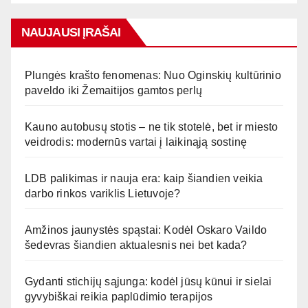
NAUJAUSI ĮRAŠAI
Plungės krašto fenomenas: Nuo Oginskių kultūrinio
paveldo iki Žemaitijos gamtos perlų
Kauno autobusų stotis – ne tik stotelė, bet ir miesto
veidrodis: modernūs vartai į laikinąją sostinę
LDB palikimas ir nauja era: kaip šiandien veikia
darbo rinkos variklis Lietuvoje?
Amžinos jaunystės spąstai: Kodėl Oskaro Vaildo
šedevras šiandien aktualesnis nei bet kada?
Gydanti stichijų sąjunga: kodėl jūsų kūnui ir sielai
gyvybiškai reikia paplūdimio terapijos