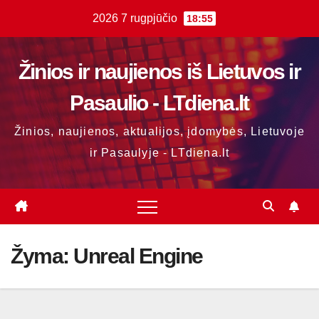
Skip
2026 7 rugpjūčio
18:55
to
content
Žinios ir naujienos iš Lietuvos ir
Pasaulio - LTdiena.lt
Žinios, naujienos, aktualijos, įdomybės, Lietuvoje
ir Pasaulyje - LTdiena.lt
Žyma:
Unreal Engine