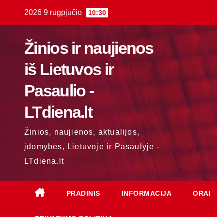
Skip
2026 9 rugpjūčio
10:30
to
content
Žinios ir naujienos
iš Lietuvos ir
Pasaulio -
LTdiena.lt
Žinios, naujienos, aktualijos,
įdomybės, Lietuvoje ir Pasaulyje -
LTdiena.lt
PRADINIS
INFORMACIJA
ORAI