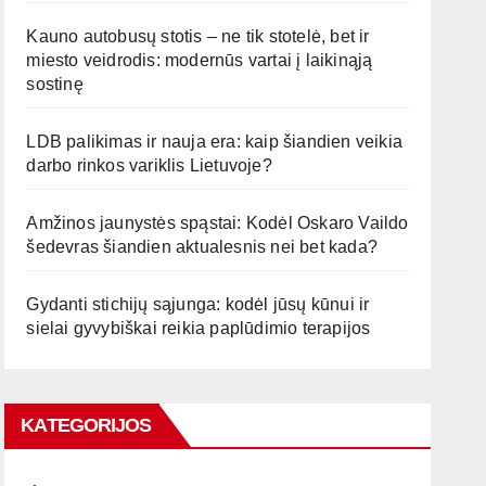
Kauno autobusų stotis – ne tik stotelė, bet ir
miesto veidrodis: modernūs vartai į laikinąją
sostinę
LDB palikimas ir nauja era: kaip šiandien veikia
darbo rinkos variklis Lietuvoje?
Amžinos jaunystės spąstai: Kodėl Oskaro Vaildo
šedevras šiandien aktualesnis nei bet kada?
Gydanti stichijų sąjunga: kodėl jūsų kūnui ir
sielai gyvybiškai reikia paplūdimio terapijos
KATEGORIJOS