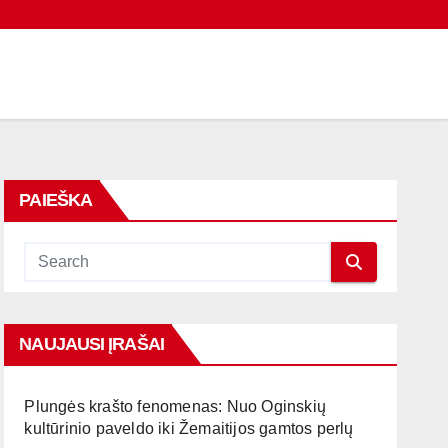
PAIEŠKA
NAUJAUSI ĮRAŠAI
Plungės krašto fenomenas: Nuo Oginskių
kultūrinio paveldo iki Žemaitijos gamtos perlų