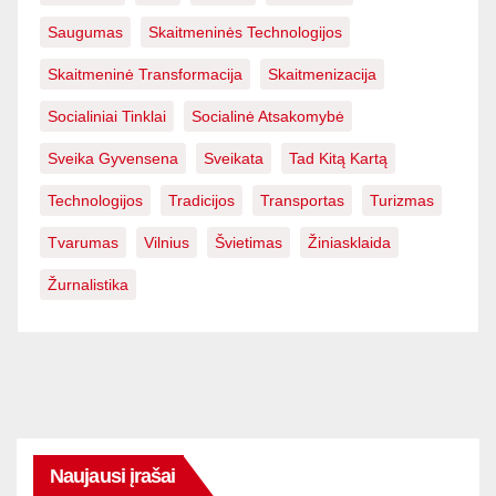
Saugumas
Skaitmeninės Technologijos
Skaitmeninė Transformacija
Skaitmenizacija
Socialiniai Tinklai
Socialinė Atsakomybė
Sveika Gyvensena
Sveikata
Tad Kitą Kartą
Technologijos
Tradicijos
Transportas
Turizmas
Tvarumas
Vilnius
Švietimas
Žiniasklaida
Žurnalistika
Naujausi įrašai