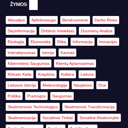
ŽYMOS
Aktualijos
Aplinkosauga
Bendruomenė
Darbo Rinka
Dezinformacija
Dirbtinis Intelektas
Duomenų Analizė
Ekologija
Ekonomika
Etika
Informacija
Inovacijos
Interaktyvumas
Istorija
Kaunas
Kibernetinis Saugumas
Klientų Aptarnavimas
Klimato Kaita
Krepšinis
Kultūra
Lietuva
Lietuvos Istorija
Meteorologija
Naujienos
Orai
Politika
Pramogos
Saugumas
Skaitmeninės Technologijos
Skaitmeninė Transformacija
Skaitmenizacija
Socialiniai Tinklai
Socialinė Atsakomybė