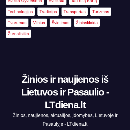
Sveika Gyvensena
Sveikata
Tad Kitą Kartą
Technologijos
Tradicijos
Transportas
Turizmas
Tvarumas
Vilnius
Švietimas
Žiniasklaida
Žurnalistika
Žinios ir naujienos iš
Lietuvos ir Pasaulio -
LTdiena.lt
Žinios, naujienos, aktualijos, įdomybės, Lietuvoje ir
Pasaulyje - LTdiena.lt