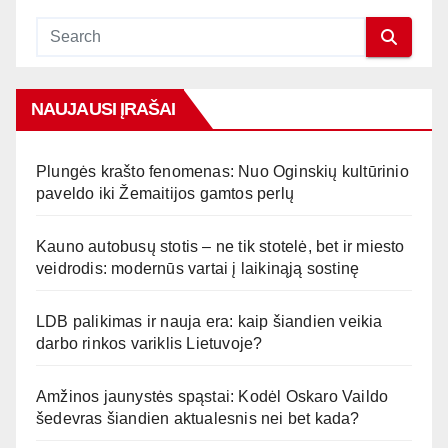
NAUJAUSI ĮRAŠAI
Plungės krašto fenomenas: Nuo Oginskių kultūrinio
paveldo iki Žemaitijos gamtos perlų
Kauno autobusų stotis – ne tik stotelė, bet ir miesto
veidrodis: modernūs vartai į laikinąją sostinę
LDB palikimas ir nauja era: kaip šiandien veikia
darbo rinkos variklis Lietuvoje?
Amžinos jaunystės spąstai: Kodėl Oskaro Vaildo
šedevras šiandien aktualesnis nei bet kada?