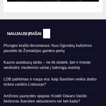
NAUJAUSI ĮRAŠAI
Plungės krašto fenomenas: Nuo Oginskių kultūrinio
paveldo iki Žemaitijos gamtos perlų
Kauno autobusų stotis – ne tik stotelė, bet ir miesto
veidrodis: modernūs vartai į laikinąją sostinę
LDB palikimas ir nauja era: kaip šiandien veikia darbo
rinkos variklis Lietuvoje?
Amžinos jaunystės spąstai: Kodėl Oskaro Vaildo
šedevras šiandien aktualesnis nei bet kada?