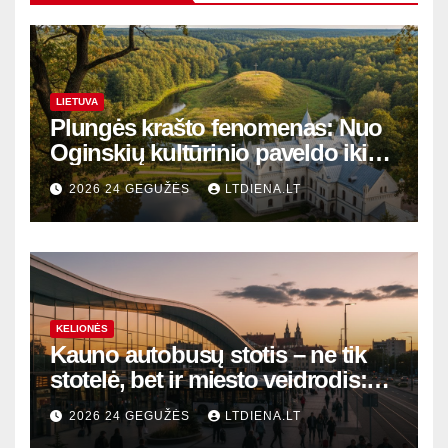
LIETUVA
Plungės krašto fenomenas: Nuo
Oginskių kultūrinio paveldo iki
Žemaitijos gamtos perlų
2026 24 GEGUŽĖS
LTDIENA.LT
KELIONĖS
Kauno autobusų stotis – ne tik
stotelė, bet ir miesto veidrodis:
modernūs vartai į laikinąją
2026 24 GEGUŽĖS
LTDIENA.LT
sostinę