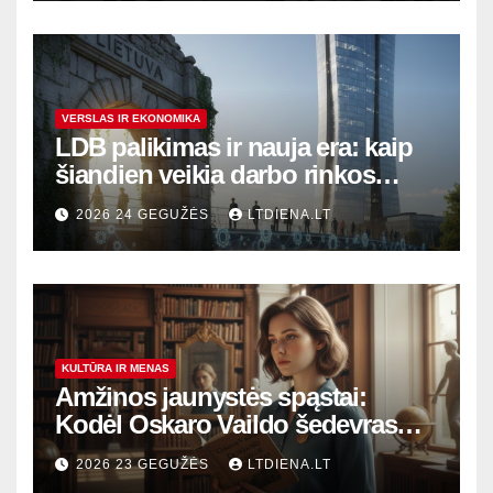
VERSLAS IR EKONOMIKA
LDB palikimas ir nauja era: kaip
šiandien veikia darbo rinkos
variklis Lietuvoje?
2026 24 GEGUŽĖS
LTDIENA.LT
KULTŪRA IR MENAS
Amžinos jaunystės spąstai:
Kodėl Oskaro Vaildo šedevras
šiandien aktualesnis nei bet
2026 23 GEGUŽĖS
LTDIENA.LT
kada?