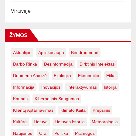
Virtuvėje
ŽYMOS
Aktualijos
Aplinkosauga
Bendruomenė
Darbo Rinka
Dezinformacija
Dirbtinis Intelektas
Duomenų Analizė
Ekologija
Ekonomika
Etika
Informacija
Inovacijos
Interaktyvumas
Istorija
Kaunas
Kibernetinis Saugumas
Klientų Aptarnavimas
Klimato Kaita
Krepšinis
Kultūra
Lietuva
Lietuvos Istorija
Meteorologija
Naujienos
Orai
Politika
Pramogos