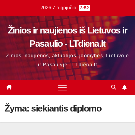
Skip
2026 7 rugpjūčio
3:52
to
content
Žinios ir naujienos iš Lietuvos ir
Pasaulio - LTdiena.lt
Žinios, naujienos, aktualijos, įdomybės, Lietuvoje
ir Pasaulyje - LTdiena.lt
Žyma:
siekiantis diplomo