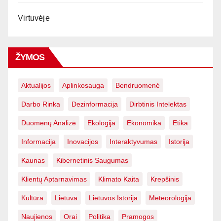
Virtuvėje
ŽYMOS
Aktualijos
Aplinkosauga
Bendruomenė
Darbo Rinka
Dezinformacija
Dirbtinis Intelektas
Duomenų Analizė
Ekologija
Ekonomika
Etika
Informacija
Inovacijos
Interaktyvumas
Istorija
Kaunas
Kibernetinis Saugumas
Klientų Aptarnavimas
Klimato Kaita
Krepšinis
Kultūra
Lietuva
Lietuvos Istorija
Meteorologija
Naujienos
Orai
Politika
Pramogos