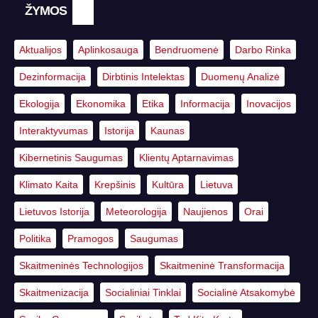
ŽYMOS
Aktualijos
Aplinkosauga
Bendruomenė
Darbo Rinka
Dezinformacija
Dirbtinis Intelektas
Duomenų Analizė
Ekologija
Ekonomika
Etika
Informacija
Inovacijos
Interaktyvumas
Istorija
Kaunas
Kibernetinis Saugumas
Klientų Aptarnavimas
Klimato Kaita
Krepšinis
Kultūra
Lietuva
Lietuvos Istorija
Meteorologija
Naujienos
Orai
Politika
Pramogos
Saugumas
Skaitmeninės Technologijos
Skaitmeninė Transformacija
Skaitmenizacija
Socialiniai Tinklai
Socialinė Atsakomybė