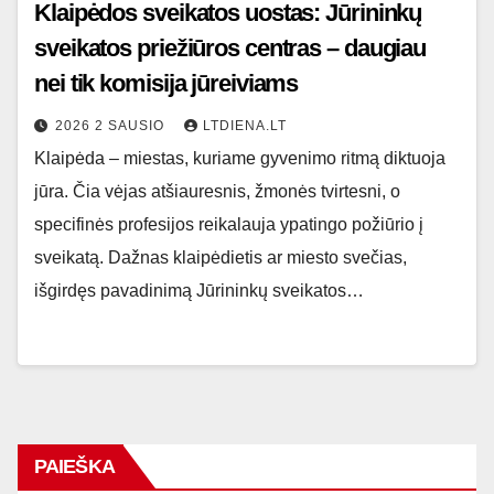
Klaipėdos sveikatos uostas: Jūrininkų
sveikatos priežiūros centras – daugiau
nei tik komisija jūreiviams
2026 2 SAUSIO
LTDIENA.LT
Klaipėda – miestas, kuriame gyvenimo ritmą diktuoja
jūra. Čia vėjas atšiauresnis, žmonės tvirtesni, o
specifinės profesijos reikalauja ypatingo požiūrio į
sveikatą. Dažnas klaipėdietis ar miesto svečias,
išgirdęs pavadinimą Jūrininkų sveikatos…
PAIEŠKA