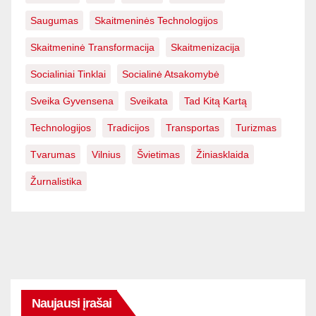
Saugumas
Skaitmeninės Technologijos
Skaitmeninė Transformacija
Skaitmenizacija
Socialiniai Tinklai
Socialinė Atsakomybė
Sveika Gyvensena
Sveikata
Tad Kitą Kartą
Technologijos
Tradicijos
Transportas
Turizmas
Tvarumas
Vilnius
Švietimas
Žiniasklaida
Žurnalistika
Naujausi įrašai