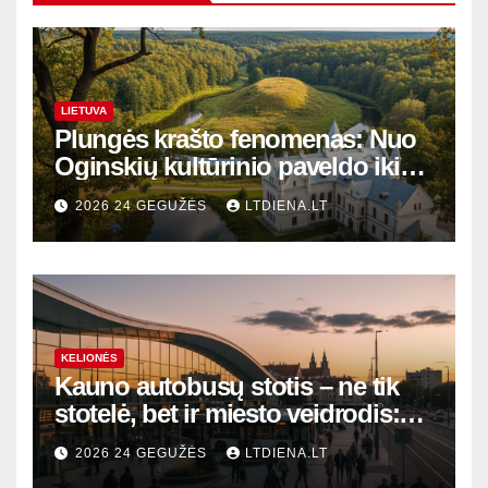
LIETUVA
Plungės krašto fenomenas: Nuo
Oginskių kultūrinio paveldo iki
Žemaitijos gamtos perlų
2026 24 GEGUŽĖS
LTDIENA.LT
KELIONĖS
Kauno autobusų stotis – ne tik
stotelė, bet ir miesto veidrodis:
modernūs vartai į laikinąją
2026 24 GEGUŽĖS
LTDIENA.LT
sostinę