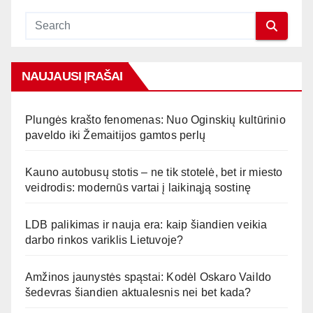
NAUJAUSI ĮRAŠAI
Plungės krašto fenomenas: Nuo Oginskių kultūrinio
paveldo iki Žemaitijos gamtos perlų
Kauno autobusų stotis – ne tik stotelė, bet ir miesto
veidrodis: modernūs vartai į laikinąją sostinę
LDB palikimas ir nauja era: kaip šiandien veikia
darbo rinkos variklis Lietuvoje?
Amžinos jaunystės spąstai: Kodėl Oskaro Vaildo
šedevras šiandien aktualesnis nei bet kada?