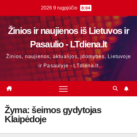
Skip
2026 9 rugpjūčio
8:04
to
content
Žinios ir naujienos iš Lietuvos ir
Pasaulio - LTdiena.lt
Žinios, naujienos, aktualijos, įdomybės, Lietuvoje
ir Pasaulyje - LTdiena.lt
Žyma:
šeimos gydytojas
Klaipėdoje