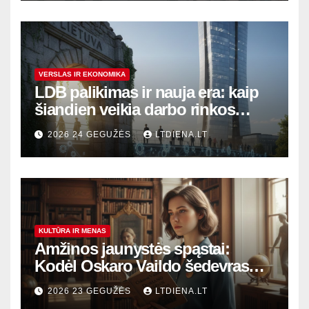
VERSLAS IR EKONOMIKA
LDB palikimas ir nauja era: kaip
šiandien veikia darbo rinkos
variklis Lietuvoje?
2026 24 GEGUŽĖS
LTDIENA.LT
KULTŪRA IR MENAS
Amžinos jaunystės spąstai:
Kodėl Oskaro Vaildo šedevras
šiandien aktualesnis nei bet
2026 23 GEGUŽĖS
LTDIENA.LT
kada?