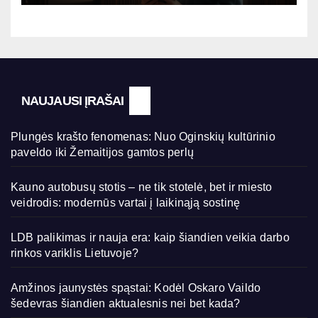
NAUJAUSI ĮRAŠAI
Plungės krašto fenomenas: Nuo Oginskių kultūrinio
paveldo iki Žemaitijos gamtos perlų
Kauno autobusų stotis – ne tik stotelė, bet ir miesto
veidrodis: modernūs vartai į laikinąją sostinę
LDB palikimas ir nauja era: kaip šiandien veikia darbo
rinkos variklis Lietuvoje?
Amžinos jaunystės spąstai: Kodėl Oskaro Vaildo
šedevras šiandien aktualesnis nei bet kada?