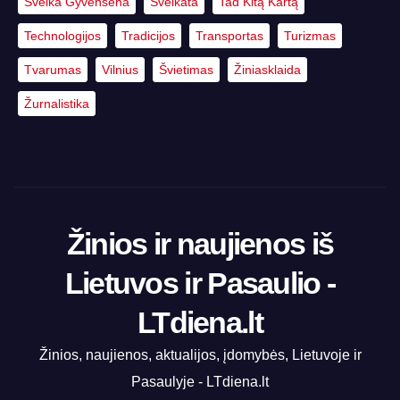
Sveika Gyvensena
Sveikata
Tad Kitą Kartą
Technologijos
Tradicijos
Transportas
Turizmas
Tvarumas
Vilnius
Švietimas
Žiniasklaida
Žurnalistika
Žinios ir naujienos iš
Lietuvos ir Pasaulio -
LTdiena.lt
Žinios, naujienos, aktualijos, įdomybės, Lietuvoje ir
Pasaulyje - LTdiena.lt