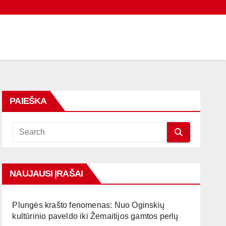
PAIEŠKA
NAUJAUSI ĮRAŠAI
Plungės krašto fenomenas: Nuo Oginskių
kultūrinio paveldo iki Žemaitijos gamtos perlų