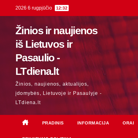
Skip
2026 6 rugpjūčio
12:32
to
content
Žinios ir naujienos
iš Lietuvos ir
Pasaulio -
LTdiena.lt
Žinios, naujienos, aktualijos,
įdomybės, Lietuvoje ir Pasaulyje -
LTdiena.lt
PRADINIS
INFORMACIJA
ORAI