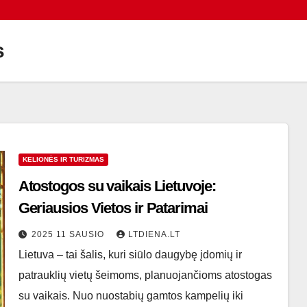
s
KELIONĖS IR TURIZMAS
Atostogos su vaikais Lietuvoje:
Geriausios Vietos ir Patarimai
2025 11 SAUSIO
LTDIENA.LT
Lietuva – tai šalis, kuri siūlo daugybę įdomių ir
patrauklių vietų šeimoms, planuojančioms atostogas
su vaikais. Nuo nuostabių gamtos kampelių iki