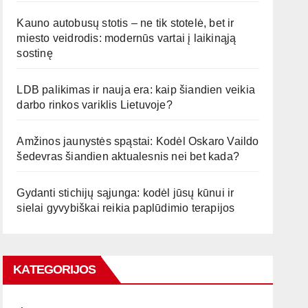
Kauno autobusų stotis – ne tik stotelė, bet ir
miesto veidrodis: modernūs vartai į laikinąją
sostinę
LDB palikimas ir nauja era: kaip šiandien veikia
darbo rinkos variklis Lietuvoje?
Amžinos jaunystės spąstai: Kodėl Oskaro Vaildo
šedevras šiandien aktualesnis nei bet kada?
Gydanti stichijų sąjunga: kodėl jūsų kūnui ir
sielai gyvybiškai reikia paplūdimio terapijos
KATEGORIJOS