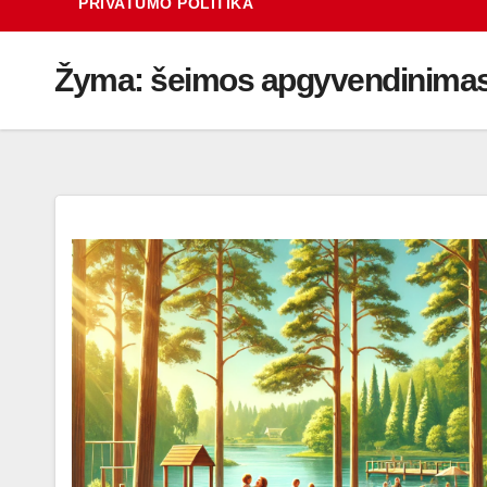
PRIVATUMO POLITIKA
Žyma:
šeimos apgyvendinima