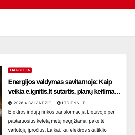
ENERGETIKA
Energijos valdymas savitarnoje: Kaip
veikia e.ignitis.lt sutartis, planų keitimas
ir sąskaitų optimizavimas
2026 4 BALANDŽIO
LTDIENA.LT
Elektros ir dujų rinkos transformacija Lietuvoje per
pastaruosius keletą metų negrįžtamai pakeitė
vartotojų įpročius. Laikai, kai elektros skaitiklio