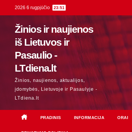
Skip
2026 6 rugpjūčio
23:51
to
content
Žinios ir naujienos
iš Lietuvos ir
Pasaulio -
LTdiena.lt
Žinios, naujienos, aktualijos,
įdomybės, Lietuvoje ir Pasaulyje -
LTdiena.lt
PRADINIS
INFORMACIJA
ORAI