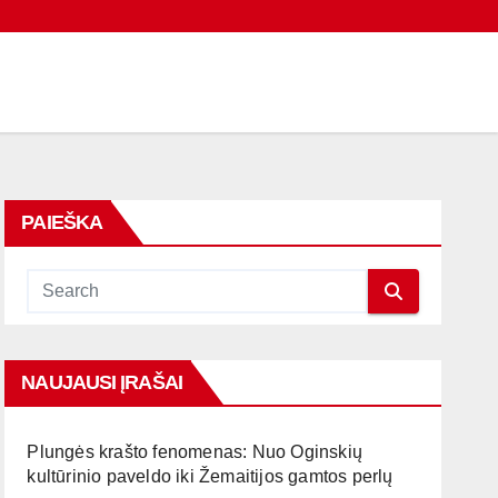
PAIEŠKA
NAUJAUSI ĮRAŠAI
Plungės krašto fenomenas: Nuo Oginskių
kultūrinio paveldo iki Žemaitijos gamtos perlų