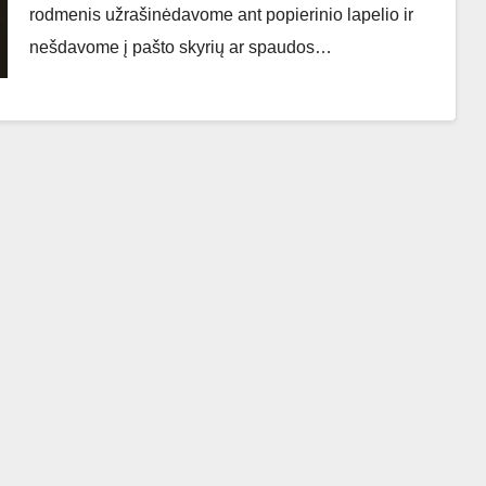
rodmenis užrašinėdavome ant popierinio lapelio ir
nešdavome į pašto skyrių ar spaudos…