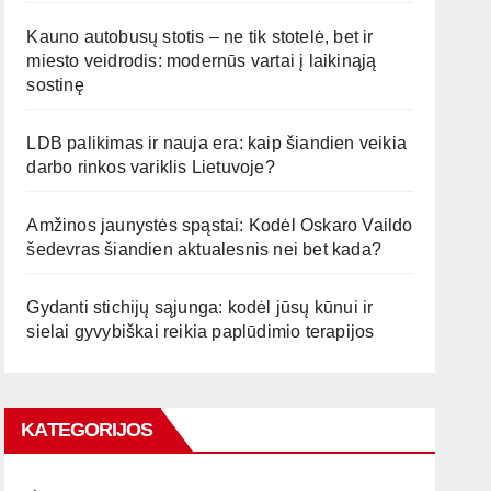
Kauno autobusų stotis – ne tik stotelė, bet ir
miesto veidrodis: modernūs vartai į laikinąją
sostinę
LDB palikimas ir nauja era: kaip šiandien veikia
darbo rinkos variklis Lietuvoje?
Amžinos jaunystės spąstai: Kodėl Oskaro Vaildo
šedevras šiandien aktualesnis nei bet kada?
Gydanti stichijų sąjunga: kodėl jūsų kūnui ir
sielai gyvybiškai reikia paplūdimio terapijos
KATEGORIJOS