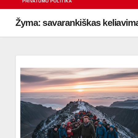
PRIVATUMO POLITIKA
Žyma:
savarankiškas keliavim