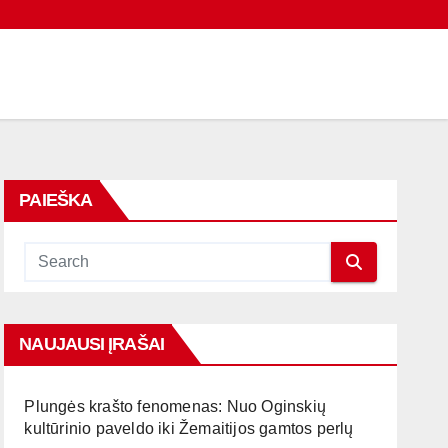
PAIEŠKA
NAUJAUSI ĮRAŠAI
Plungės krašto fenomenas: Nuo Oginskių
kultūrinio paveldo iki Žemaitijos gamtos perlų