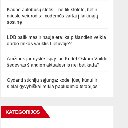
Kauno autobusų stotis – ne tik stotelė, bet ir
miesto veidrodis: modernūs vartai į laikinąją
sostinę
LDB palikimas ir nauja era: kaip šiandien veikia
darbo rinkos variklis Lietuvoje?
Amžinos jaunystės spąstai: Kodėl Oskaro Vaildo
šedevras šiandien aktualesnis nei bet kada?
Gydanti stichijų sąjunga: kodėl jūsų kūnui ir
sielai gyvybiškai reikia paplūdimio terapijos
KATEGORIJOS