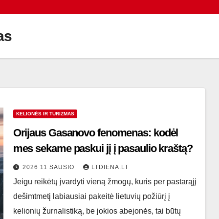
as
KELIONĖS IR TURIZMAS
Orijaus Gasanovo fenomenas: kodėl
mes sekame paskui jį į pasaulio kraštą?
2026 11 SAUSIO
LTDIENA.LT
Jeigu reikėtų įvardyti vieną žmogų, kuris per pastarąjį
dešimtmetį labiausiai pakeitė lietuvių požiūrį į
kelionių žurnalistiką, be jokios abejonės, tai būtų