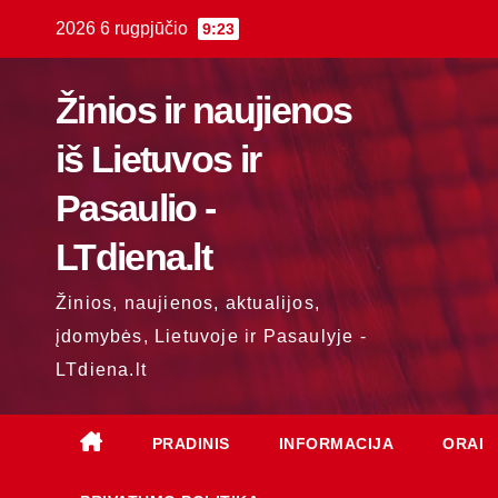
Skip
2026 6 rugpjūčio
9:23
to
content
Žinios ir naujienos
iš Lietuvos ir
Pasaulio -
LTdiena.lt
Žinios, naujienos, aktualijos,
įdomybės, Lietuvoje ir Pasaulyje -
LTdiena.lt
PRADINIS
INFORMACIJA
ORAI