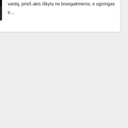
vardą, prieš akis iškyla ne brangakmenis, o ugningas
ir…