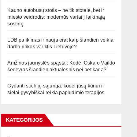
Kauno autobusų stotis – ne tik stotelė, bet ir
miesto veidrodis: modernūs vartai į laikinąją
sostinę
LDB palikimas ir nauja era: kaip šiandien veikia
darbo rinkos variklis Lietuvoje?
Amžinos jaunystės spąstai: Kodėl Oskaro Vaildo
šedevras šiandien aktualesnis nei bet kada?
Gydanti stichijų sąjunga: kodėl jūsų kūnui ir
sielai gyvybiškai reikia paplūdimio terapijos
KATEGORIJOS