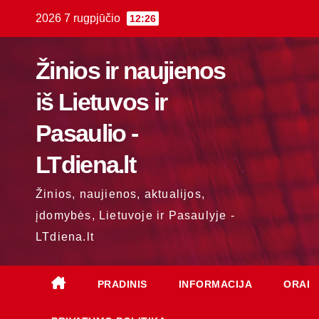
Skip
2026 7 rugpjūčio
12:26
to
content
Žinios ir naujienos
iš Lietuvos ir
Pasaulio -
LTdiena.lt
Žinios, naujienos, aktualijos,
įdomybės, Lietuvoje ir Pasaulyje -
LTdiena.lt
PRADINIS
INFORMACIJA
ORAI