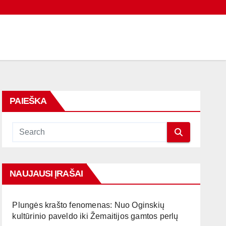
PAIEŠKA
NAUJAUSI ĮRAŠAI
Plungės krašto fenomenas: Nuo Oginskių
kultūrinio paveldo iki Žemaitijos gamtos perlų