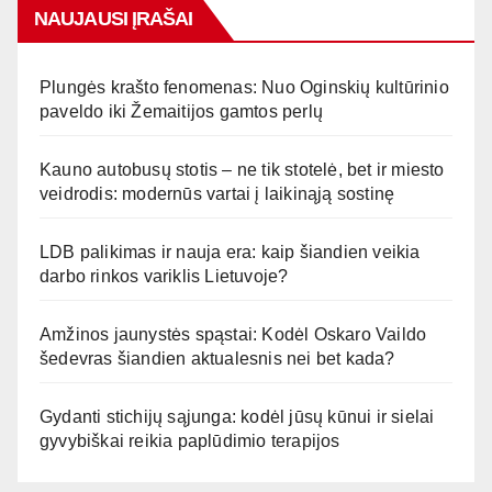
NAUJAUSI ĮRAŠAI
Plungės krašto fenomenas: Nuo Oginskių kultūrinio
paveldo iki Žemaitijos gamtos perlų
Kauno autobusų stotis – ne tik stotelė, bet ir miesto
veidrodis: modernūs vartai į laikinąją sostinę
LDB palikimas ir nauja era: kaip šiandien veikia
darbo rinkos variklis Lietuvoje?
Amžinos jaunystės spąstai: Kodėl Oskaro Vaildo
šedevras šiandien aktualesnis nei bet kada?
Gydanti stichijų sąjunga: kodėl jūsų kūnui ir sielai
gyvybiškai reikia paplūdimio terapijos