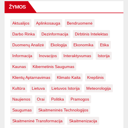
ŽYMOS
Aktualijos
Aplinkosauga
Bendruomenė
Darbo Rinka
Dezinformacija
Dirbtinis Intelektas
Duomenų Analizė
Ekologija
Ekonomika
Etika
Informacija
Inovacijos
Interaktyvumas
Istorija
Kaunas
Kibernetinis Saugumas
Klientų Aptarnavimas
Klimato Kaita
Krepšinis
Kultūra
Lietuva
Lietuvos Istorija
Meteorologija
Naujienos
Orai
Politika
Pramogos
Saugumas
Skaitmeninės Technologijos
Skaitmeninė Transformacija
Skaitmenizacija