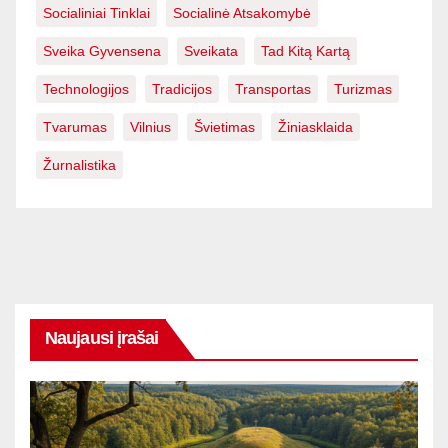
Socialiniai Tinklai
Socialinė Atsakomybė
Sveika Gyvensena
Sveikata
Tad Kitą Kartą
Technologijos
Tradicijos
Transportas
Turizmas
Tvarumas
Vilnius
Švietimas
Žiniasklaida
Žurnalistika
Naujausi įrašai