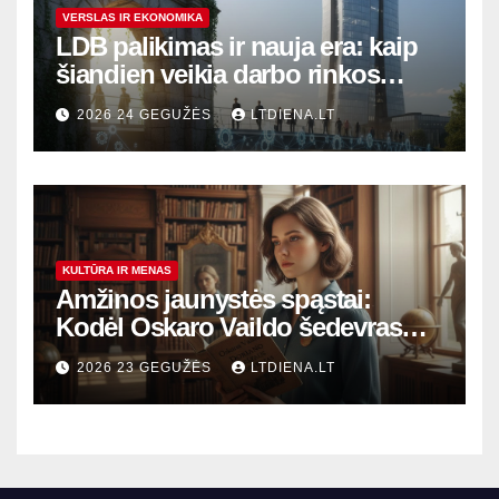
VERSLAS IR EKONOMIKA
LDB palikimas ir nauja era: kaip
šiandien veikia darbo rinkos
variklis Lietuvoje?
2026 24 GEGUŽĖS
LTDIENA.LT
KULTŪRA IR MENAS
Amžinos jaunystės spąstai:
Kodėl Oskaro Vaildo šedevras
šiandien aktualesnis nei bet
2026 23 GEGUŽĖS
LTDIENA.LT
kada?