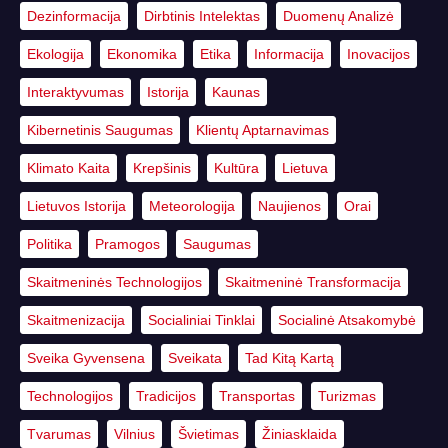
Dezinformacija
Dirbtinis Intelektas
Duomenų Analizė
Ekologija
Ekonomika
Etika
Informacija
Inovacijos
Interaktyvumas
Istorija
Kaunas
Kibernetinis Saugumas
Klientų Aptarnavimas
Klimato Kaita
Krepšinis
Kultūra
Lietuva
Lietuvos Istorija
Meteorologija
Naujienos
Orai
Politika
Pramogos
Saugumas
Skaitmeninės Technologijos
Skaitmeninė Transformacija
Skaitmenizacija
Socialiniai Tinklai
Socialinė Atsakomybė
Sveika Gyvensena
Sveikata
Tad Kitą Kartą
Technologijos
Tradicijos
Transportas
Turizmas
Tvarumas
Vilnius
Švietimas
Žiniasklaida