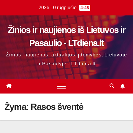
Skip
2026 10 rugpjūčio
4:48
to
content
Žinios ir naujienos iš Lietuvos ir
Pasaulio - LTdiena.lt
Žinios, naujienos, aktualijos, įdomybės, Lietuvoje
ir Pasaulyje - LTdiena.lt
Žyma:
Rasos šventė