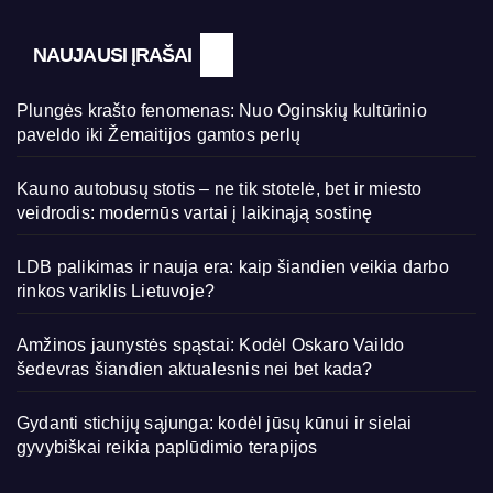
NAUJAUSI ĮRAŠAI
Plungės krašto fenomenas: Nuo Oginskių kultūrinio
paveldo iki Žemaitijos gamtos perlų
Kauno autobusų stotis – ne tik stotelė, bet ir miesto
veidrodis: modernūs vartai į laikinąją sostinę
LDB palikimas ir nauja era: kaip šiandien veikia darbo
rinkos variklis Lietuvoje?
Amžinos jaunystės spąstai: Kodėl Oskaro Vaildo
šedevras šiandien aktualesnis nei bet kada?
Gydanti stichijų sąjunga: kodėl jūsų kūnui ir sielai
gyvybiškai reikia paplūdimio terapijos