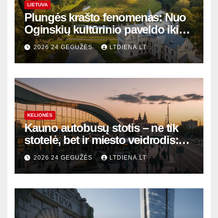
LIETUVA
Plungės krašto fenomenas: Nuo
Oginskių kultūrinio paveldo iki
Žemaitijos gamtos perlų
2026 24 GEGUŽĖS
LTDIENA.LT
KELIONĖS
Kauno autobusų stotis – ne tik
stotelė, bet ir miesto veidrodis:
modernūs vartai į laikinąją
2026 24 GEGUŽĖS
LTDIENA.LT
sostinę