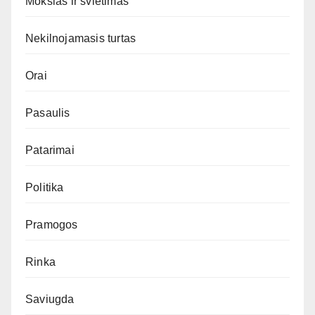
Mokslas ir švietimas
Nekilnojamasis turtas
Orai
Pasaulis
Patarimai
Politika
Pramogos
Rinka
Saviugda