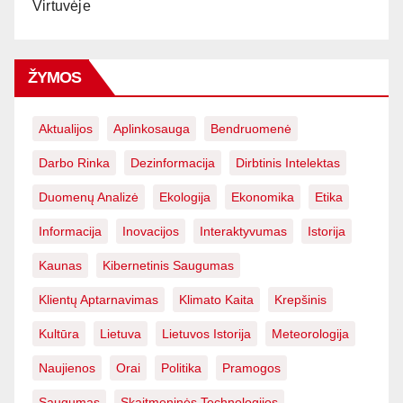
Virtuvėje
ŽYMOS
Aktualijos
Aplinkosauga
Bendruomenė
Darbo Rinka
Dezinformacija
Dirbtinis Intelektas
Duomenų Analizė
Ekologija
Ekonomika
Etika
Informacija
Inovacijos
Interaktyvumas
Istorija
Kaunas
Kibernetinis Saugumas
Klientų Aptarnavimas
Klimato Kaita
Krepšinis
Kultūra
Lietuva
Lietuvos Istorija
Meteorologija
Naujienos
Orai
Politika
Pramogos
Saugumas
Skaitmeninės Technologijos