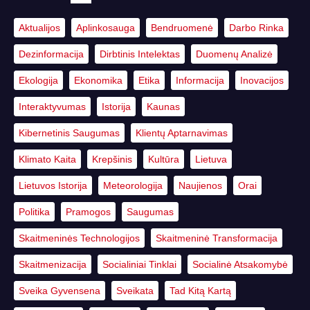
Aktualijos
Aplinkosauga
Bendruomenė
Darbo Rinka
Dezinformacija
Dirbtinis Intelektas
Duomenų Analizė
Ekologija
Ekonomika
Etika
Informacija
Inovacijos
Interaktyvumas
Istorija
Kaunas
Kibernetinis Saugumas
Klientų Aptarnavimas
Klimato Kaita
Krepšinis
Kultūra
Lietuva
Lietuvos Istorija
Meteorologija
Naujienos
Orai
Politika
Pramogos
Saugumas
Skaitmeninės Technologijos
Skaitmeninė Transformacija
Skaitmenizacija
Socialiniai Tinklai
Socialinė Atsakomybė
Sveika Gyvensena
Sveikata
Tad Kitą Kartą