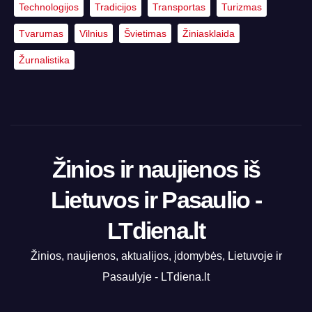
Technologijos
Tradicijos
Transportas
Turizmas
Tvarumas
Vilnius
Švietimas
Žiniasklaida
Žurnalistika
Žinios ir naujienos iš
Lietuvos ir Pasaulio -
LTdiena.lt
Žinios, naujienos, aktualijos, įdomybės, Lietuvoje ir
Pasaulyje - LTdiena.lt