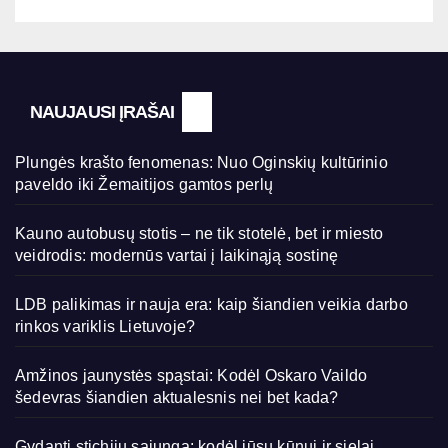
NAUJAUSI ĮRAŠAI
Plungės krašto fenomenas: Nuo Oginskių kultūrinio
paveldo iki Žemaitijos gamtos perlų
Kauno autobusų stotis – ne tik stotelė, bet ir miesto
veidrodis: modernūs vartai į laikinąją sostinę
LDB palikimas ir nauja era: kaip šiandien veikia darbo
rinkos variklis Lietuvoje?
Amžinos jaunystės spąstai: Kodėl Oskaro Vaildo
šedevras šiandien aktualesnis nei bet kada?
Gydanti stichijų sąjunga: kodėl jūsų kūnui ir sielai