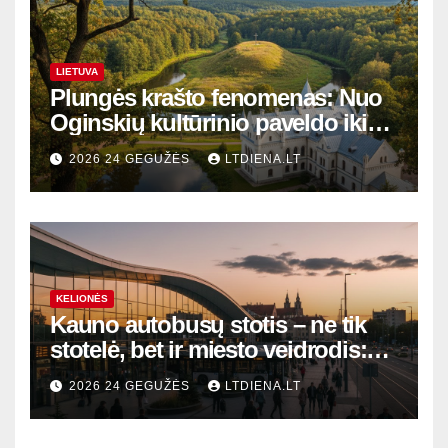
LIETUVA
Plungės krašto fenomenas: Nuo
Oginskių kultūrinio paveldo iki
Žemaitijos gamtos perlų
2026 24 GEGUŽĖS
LTDIENA.LT
KELIONĖS
Kauno autobusų stotis – ne tik
stotelė, bet ir miesto veidrodis:
modernūs vartai į laikinąją
2026 24 GEGUŽĖS
LTDIENA.LT
sostinę