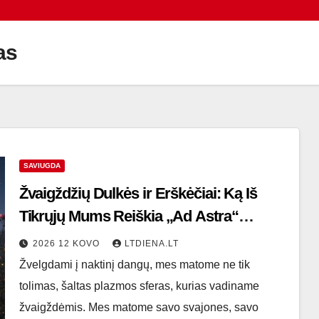
as
SAVIUGDA
Žvaigždžių Dulkės ir Erškėčiai: Ką Iš
Tikrųjų Mums Reiškia „Ad Astra“
Simbolika?
2026 12 KOVO
LTDIENA.LT
Žvelgdami į naktinį dangų, mes matome ne tik
tolimas, šaltas plazmos sferas, kurias vadiname
žvaigždėmis. Mes matome savo svajones, savo