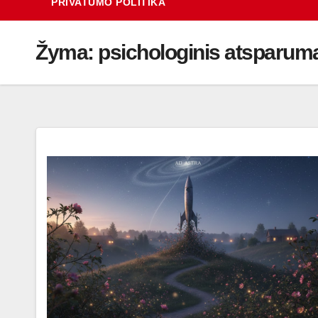
PRIVATUMO POLITIKA
Žyma:
psichologinis atsparum