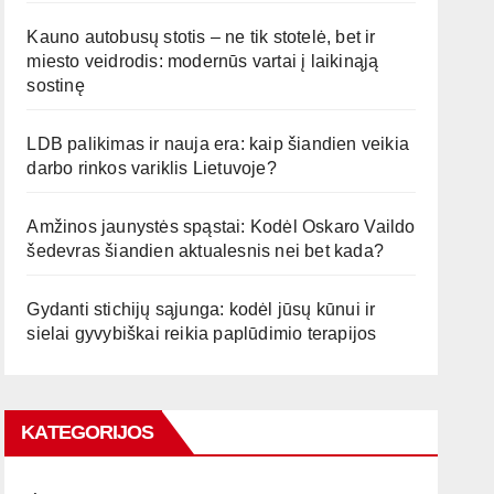
Kauno autobusų stotis – ne tik stotelė, bet ir
miesto veidrodis: modernūs vartai į laikinąją
sostinę
LDB palikimas ir nauja era: kaip šiandien veikia
darbo rinkos variklis Lietuvoje?
Amžinos jaunystės spąstai: Kodėl Oskaro Vaildo
šedevras šiandien aktualesnis nei bet kada?
Gydanti stichijų sąjunga: kodėl jūsų kūnui ir
sielai gyvybiškai reikia paplūdimio terapijos
KATEGORIJOS