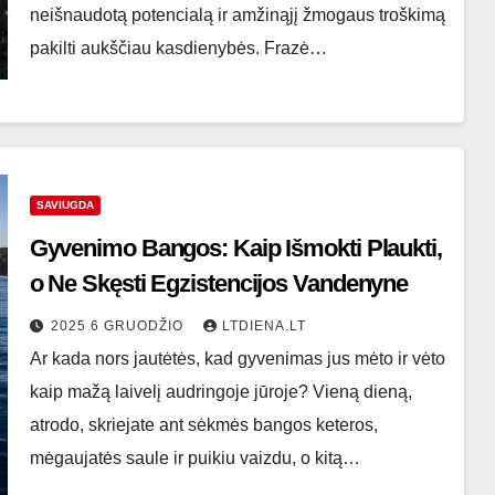
neišnaudotą potencialą ir amžinąjį žmogaus troškimą
pakilti aukščiau kasdienybės. Frazė…
SAVIUGDA
Gyvenimo Bangos: Kaip Išmokti Plaukti,
o Ne Skęsti Egzistencijos Vandenyne
2025 6 GRUODŽIO
LTDIENA.LT
Ar kada nors jautėtės, kad gyvenimas jus mėto ir vėto
kaip mažą laivelį audringoje jūroje? Vieną dieną,
atrodo, skriejate ant sėkmės bangos keteros,
mėgaujatės saule ir puikiu vaizdu, o kitą…