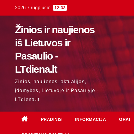
Skip
2026 7 rugpjūčio
12:33
to
content
Žinios ir naujienos
iš Lietuvos ir
Pasaulio -
LTdiena.lt
Žinios, naujienos, aktualijos,
įdomybės, Lietuvoje ir Pasaulyje -
LTdiena.lt
PRADINIS
INFORMACIJA
ORAI