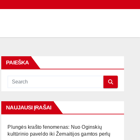
PAIEŠKA
NAUJAUSI ĮRAŠAI
Plungės krašto fenomenas: Nuo Oginskių
kultūrinio paveldo iki Žemaitijos gamtos perlų