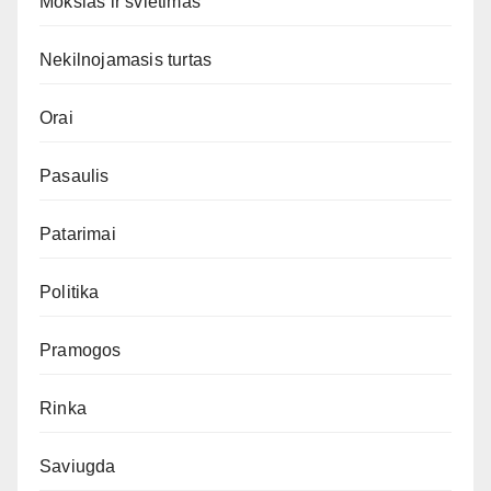
Mokslas ir švietimas
Nekilnojamasis turtas
Orai
Pasaulis
Patarimai
Politika
Pramogos
Rinka
Saviugda