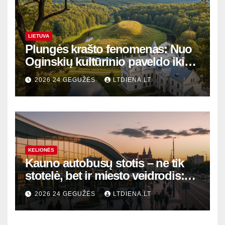
LIETUVA
Plungės krašto fenomenas: Nuo
Oginskių kultūrinio paveldo iki
Žemaitijos gamtos perlų
2026 24 GEGUŽĖS
LTDIENA.LT
KELIONĖS
Kauno autobusų stotis – ne tik
stotelė, bet ir miesto veidrodis:
modernūs vartai į laikinąją
2026 24 GEGUŽĖS
LTDIENA.LT
sostinę