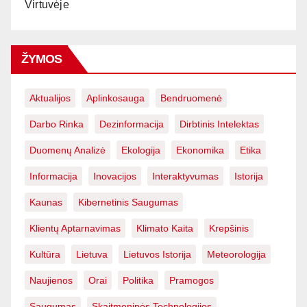
Virtuvėje
ŽYMOS
Aktualijos
Aplinkosauga
Bendruomenė
Darbo Rinka
Dezinformacija
Dirbtinis Intelektas
Duomenų Analizė
Ekologija
Ekonomika
Etika
Informacija
Inovacijos
Interaktyvumas
Istorija
Kaunas
Kibernetinis Saugumas
Klientų Aptarnavimas
Klimato Kaita
Krepšinis
Kultūra
Lietuva
Lietuvos Istorija
Meteorologija
Naujienos
Orai
Politika
Pramogos
Saugumas
Skaitmeninės Technologijos