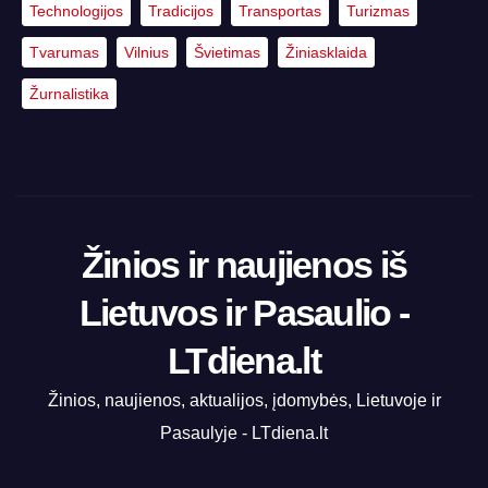
Technologijos
Tradicijos
Transportas
Turizmas
Tvarumas
Vilnius
Švietimas
Žiniasklaida
Žurnalistika
Žinios ir naujienos iš
Lietuvos ir Pasaulio -
LTdiena.lt
Žinios, naujienos, aktualijos, įdomybės, Lietuvoje ir
Pasaulyje - LTdiena.lt