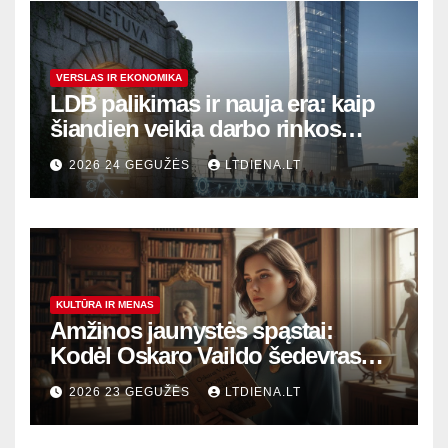
VERSLAS IR EKONOMIKA
LDB palikimas ir nauja era: kaip
šiandien veikia darbo rinkos
variklis Lietuvoje?
2026 24 GEGUŽĖS
LTDIENA.LT
KULTŪRA IR MENAS
Amžinos jaunystės spąstai:
Kodėl Oskaro Vaildo šedevras
šiandien aktualesnis nei bet
2026 23 GEGUŽĖS
LTDIENA.LT
kada?