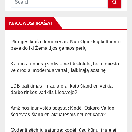
NAUJAUSI ĮRAŠAI
Plungės krašto fenomenas: Nuo Oginskių kultūrinio
paveldo iki Žemaitijos gamtos perlų
Kauno autobusų stotis – ne tik stotelė, bet ir miesto
veidrodis: modernūs vartai į laikinąją sostinę
LDB palikimas ir nauja era: kaip šiandien veikia
darbo rinkos variklis Lietuvoje?
Amžinos jaunystės spąstai: Kodėl Oskaro Vaildo
šedevras šiandien aktualesnis nei bet kada?
Gydanti stichijų sąjunga: kodėl jūsų kūnui ir sielai