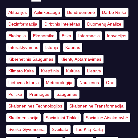
Aktualijos
Aplinkosauga
Bendruomenė
Darbo Rinka
Dezinformacija
Dirbtinis Intelektas
Duomenų Analizė
Ekologija
Ekonomika
Etika
Informacija
Inovacijos
Interaktyvumas
Istorija
Kaunas
Kibernetinis Saugumas
Klientų Aptarnavimas
Klimato Kaita
Krepšinis
Kultūra
Lietuva
Lietuvos Istorija
Meteorologija
Naujienos
Orai
Politika
Pramogos
Saugumas
Skaitmeninės Technologijos
Skaitmeninė Transformacija
Skaitmenizacija
Socialiniai Tinklai
Socialinė Atsakomybė
Sveika Gyvensena
Sveikata
Tad Kitą Kartą