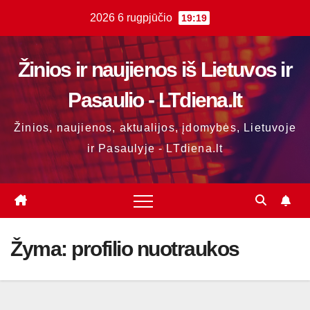
Skip
2026 6 rugpjūčio
19:19
to
content
Žinios ir naujienos iš Lietuvos ir
Pasaulio - LTdiena.lt
Žinios, naujienos, aktualijos, įdomybės, Lietuvoje
ir Pasaulyje - LTdiena.lt
Žyma:
profilio nuotraukos