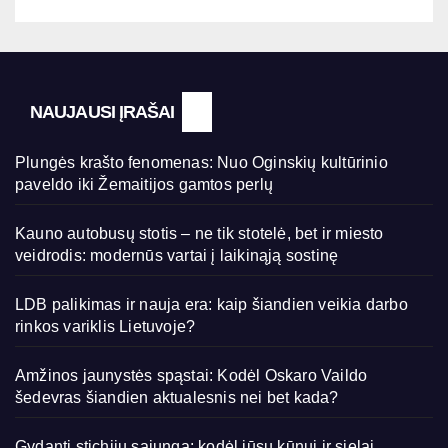
NAUJAUSI ĮRAŠAI
Plungės krašto fenomenas: Nuo Oginskių kultūrinio
paveldo iki Žemaitijos gamtos perlų
Kauno autobusų stotis – ne tik stotelė, bet ir miesto
veidrodis: modernūs vartai į laikinąją sostinę
LDB palikimas ir nauja era: kaip šiandien veikia darbo
rinkos variklis Lietuvoje?
Amžinos jaunystės spąstai: Kodėl Oskaro Vaildo
šedevras šiandien aktualesnis nei bet kada?
Gydanti stichijų sąjunga: kodėl jūsų kūnui ir sielai