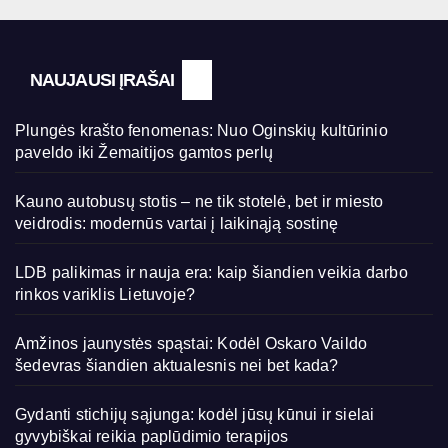
NAUJAUSI ĮRAŠAI
Plungės krašto fenomenas: Nuo Oginskių kultūrinio
paveldo iki Žemaitijos gamtos perlų
Kauno autobusų stotis – ne tik stotelė, bet ir miesto
veidrodis: modernūs vartai į laikinąją sostinę
LDB palikimas ir nauja era: kaip šiandien veikia darbo
rinkos variklis Lietuvoje?
Amžinos jaunystės spąstai: Kodėl Oskaro Vaildo
šedevras šiandien aktualesnis nei bet kada?
Gydanti stichijų sąjunga: kodėl jūsų kūnui ir sielai
gyvybiškai reikia paplūdimio terapijos