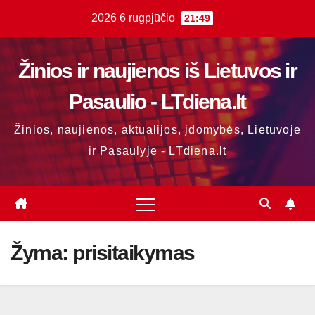
Skip
2026 6 rugpjūčio
21:49
to
content
Žinios ir naujienos iš Lietuvos ir
Pasaulio - LTdiena.lt
Žinios, naujienos, aktualijos, įdomybės, Lietuvoje
ir Pasaulyje - LTdiena.lt
Žyma:
prisitaikymas