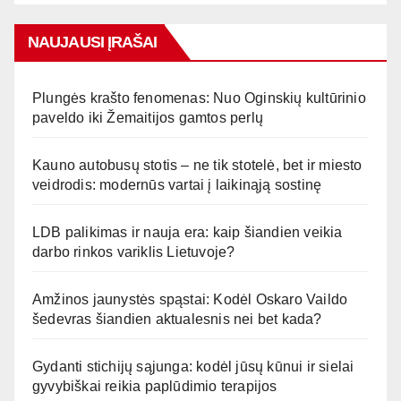
NAUJAUSI ĮRAŠAI
Plungės krašto fenomenas: Nuo Oginskių kultūrinio
paveldo iki Žemaitijos gamtos perlų
Kauno autobusų stotis – ne tik stotelė, bet ir miesto
veidrodis: modernūs vartai į laikinąją sostinę
LDB palikimas ir nauja era: kaip šiandien veikia
darbo rinkos variklis Lietuvoje?
Amžinos jaunystės spąstai: Kodėl Oskaro Vaildo
šedevras šiandien aktualesnis nei bet kada?
Gydanti stichijų sąjunga: kodėl jūsų kūnui ir sielai
gyvybiškai reikia paplūdimio terapijos