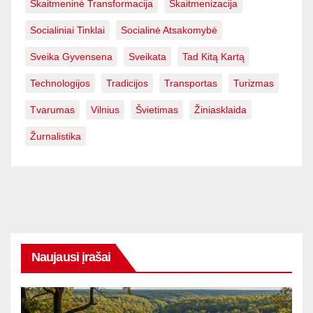
Skaitmeninė Transformacija
Skaitmenizacija
Socialiniai Tinklai
Socialinė Atsakomybė
Sveika Gyvensena
Sveikata
Tad Kitą Kartą
Technologijos
Tradicijos
Transportas
Turizmas
Tvarumas
Vilnius
Švietimas
Žiniasklaida
Žurnalistika
Naujausi įrašai