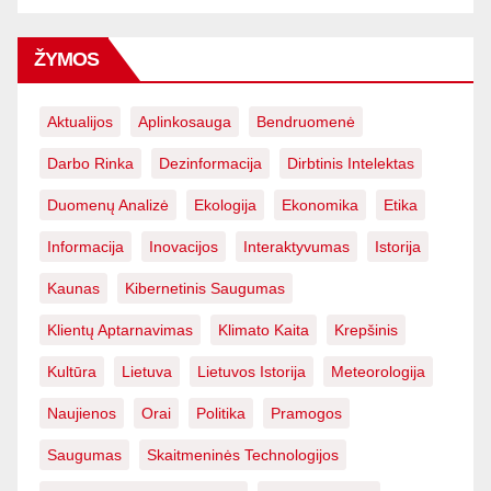
ŽYMOS
Aktualijos
Aplinkosauga
Bendruomenė
Darbo Rinka
Dezinformacija
Dirbtinis Intelektas
Duomenų Analizė
Ekologija
Ekonomika
Etika
Informacija
Inovacijos
Interaktyvumas
Istorija
Kaunas
Kibernetinis Saugumas
Klientų Aptarnavimas
Klimato Kaita
Krepšinis
Kultūra
Lietuva
Lietuvos Istorija
Meteorologija
Naujienos
Orai
Politika
Pramogos
Saugumas
Skaitmeninės Technologijos