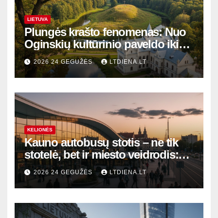
LIETUVA
Plungės krašto fenomenas: Nuo
Oginskių kultūrinio paveldo iki
Žemaitijos gamtos perlų
2026 24 GEGUŽĖS
LTDIENA.LT
KELIONĖS
Kauno autobusų stotis – ne tik
stotelė, bet ir miesto veidrodis:
modernūs vartai į laikinąją
2026 24 GEGUŽĖS
LTDIENA.LT
sostinę