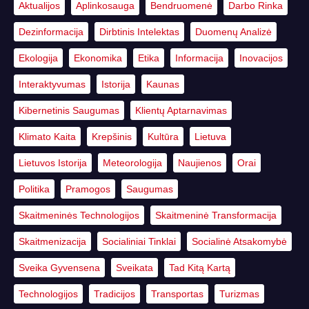
Aktualijos
Aplinkosauga
Bendruomenė
Darbo Rinka
Dezinformacija
Dirbtinis Intelektas
Duomenų Analizė
Ekologija
Ekonomika
Etika
Informacija
Inovacijos
Interaktyvumas
Istorija
Kaunas
Kibernetinis Saugumas
Klientų Aptarnavimas
Klimato Kaita
Krepšinis
Kultūra
Lietuva
Lietuvos Istorija
Meteorologija
Naujienos
Orai
Politika
Pramogos
Saugumas
Skaitmeninės Technologijos
Skaitmeninė Transformacija
Skaitmenizacija
Socialiniai Tinklai
Socialinė Atsakomybė
Sveika Gyvensena
Sveikata
Tad Kitą Kartą
Technologijos
Tradicijos
Transportas
Turizmas