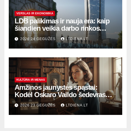
VERSLAS IR EKONOMIKA
LDB palikimas ir nauja era: kaip
šiandien veikia darbo rinkos
variklis Lietuvoje?
2026 24 GEGUŽĖS
LTDIENA.LT
KULTŪRA IR MENAS
Amžinos jaunystės spąstai:
Kodėl Oskaro Vaildo šedevras
šiandien aktualesnis nei bet
2026 23 GEGUŽĖS
LTDIENA.LT
kada?