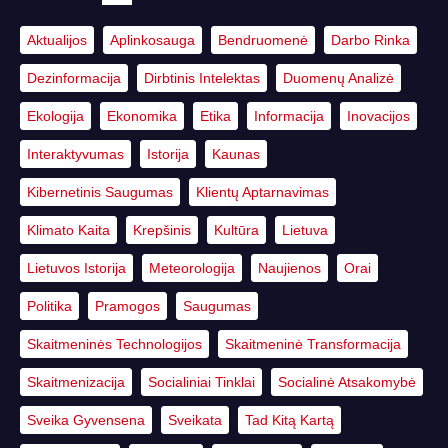
Aktualijos
Aplinkosauga
Bendruomenė
Darbo Rinka
Dezinformacija
Dirbtinis Intelektas
Duomenų Analizė
Ekologija
Ekonomika
Etika
Informacija
Inovacijos
Interaktyvumas
Istorija
Kaunas
Kibernetinis Saugumas
Klientų Aptarnavimas
Klimato Kaita
Krepšinis
Kultūra
Lietuva
Lietuvos Istorija
Meteorologija
Naujienos
Orai
Politika
Pramogos
Saugumas
Skaitmeninės Technologijos
Skaitmeninė Transformacija
Skaitmenizacija
Socialiniai Tinklai
Socialinė Atsakomybė
Sveika Gyvensena
Sveikata
Tad Kitą Kartą