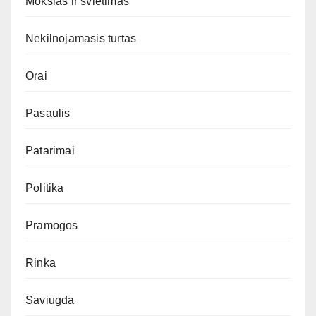
Mokslas ir švietimas
Nekilnojamasis turtas
Orai
Pasaulis
Patarimai
Politika
Pramogos
Rinka
Saviugda