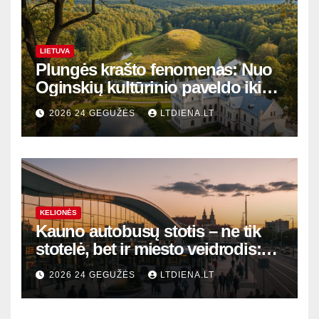
LIETUVA
Plungės krašto fenomenas: Nuo
Oginskių kultūrinio paveldo iki
Žemaitijos gamtos perlų
2026 24 GEGUŽĖS
LTDIENA.LT
KELIONĖS
Kauno autobusų stotis – ne tik
stotelė, bet ir miesto veidrodis:
modernūs vartai į laikinąją
2026 24 GEGUŽĖS
LTDIENA.LT
sostinę