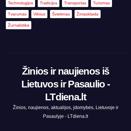
Technologijos
Tradicijos
Transportas
Turizmas
Tvarumas
Vilnius
Švietimas
Žiniasklaida
Žurnalistika
Žinios ir naujienos iš
Lietuvos ir Pasaulio -
LTdiena.lt
Žinios, naujienos, aktualijos, įdomybės, Lietuvoje ir
Pasaulyje - LTdiena.lt