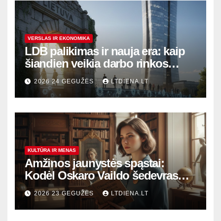
VERSLAS IR EKONOMIKA
LDB palikimas ir nauja era: kaip
šiandien veikia darbo rinkos
variklis Lietuvoje?
2026 24 GEGUŽĖS
LTDIENA.LT
KULTŪRA IR MENAS
Amžinos jaunystės spąstai:
Kodėl Oskaro Vaildo šedevras
šiandien aktualesnis nei bet
2026 23 GEGUŽĖS
LTDIENA.LT
kada?