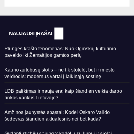
NAUJAUSI ĮRAŠAI
Plungės krašto fenomenas: Nuo Oginskių kultūrinio
paveldo iki Žemaitijos gamtos perlų
Kauno autobusų stotis – ne tik stotelė, bet ir miesto
veidrodis: modernūs vartai į laikinąją sostinę
LDB palikimas ir nauja era: kaip šiandien veikia darbo
rinkos variklis Lietuvoje?
Amžinos jaunystės spąstai: Kodėl Oskaro Vaildo
šedevras šiandien aktualesnis nei bet kada?
Gydanti stichijų sąjunga: kodėl jūsų kūnui ir sielai