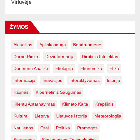
Virtuvėje
ŽYMOS
Aktualijos
Aplinkosauga
Bendruomenė
Darbo Rinka
Dezinformacija
Dirbtinis Intelektas
Duomenų Analizė
Ekologija
Ekonomika
Etika
Informacija
Inovacijos
Interaktyvumas
Istorija
Kaunas
Kibernetinis Saugumas
Klientų Aptarnavimas
Klimato Kaita
Krepšinis
Kultūra
Lietuva
Lietuvos Istorija
Meteorologija
Naujienos
Orai
Politika
Pramogos
Saugumas
Skaitmeninės Technologijos