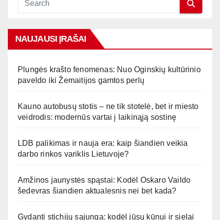
NAUJAUSI ĮRAŠAI
Plungės krašto fenomenas: Nuo Oginskių kultūrinio
paveldo iki Žemaitijos gamtos perlų
Kauno autobusų stotis – ne tik stotelė, bet ir miesto
veidrodis: modernūs vartai į laikinąją sostinę
LDB palikimas ir nauja era: kaip šiandien veikia
darbo rinkos variklis Lietuvoje?
Amžinos jaunystės spąstai: Kodėl Oskaro Vaildo
šedevras šiandien aktualesnis nei bet kada?
Gydanti stichijų sąjunga: kodėl jūsų kūnui ir sielai