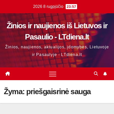
Skip
2026 8 rugpjūčio
23:57
to
content
Žinios ir naujienos iš Lietuvos ir
Pasaulio - LTdiena.lt
Žinios, naujienos, aktualijos, įdomybės, Lietuvoje
ir Pasaulyje - LTdiena.lt
Žyma:
priešgaisrinė sauga