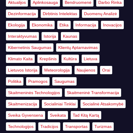
Aktualijos
Aplinkosauga
Bendruomenė
Darbo Rinka
Dezinformacija
Dirbtinis Intelektas
Duomenų Analizė
Ekologija
Ekonomika
Etika
Informacija
Inovacijos
Interaktyvumas
Istorija
Kaunas
Kibernetinis Saugumas
Klientų Aptarnavimas
Klimato Kaita
Krepšinis
Kultūra
Lietuva
Lietuvos Istorija
Meteorologija
Naujienos
Orai
Politika
Pramogos
Saugumas
Skaitmeninės Technologijos
Skaitmeninė Transformacija
Skaitmenizacija
Socialiniai Tinklai
Socialinė Atsakomybė
Sveika Gyvensena
Sveikata
Tad Kitą Kartą
Technologijos
Tradicijos
Transportas
Turizmas