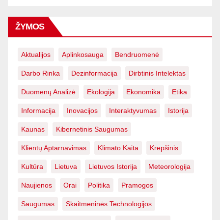
ŽYMOS
Aktualijos
Aplinkosauga
Bendruomenė
Darbo Rinka
Dezinformacija
Dirbtinis Intelektas
Duomenų Analizė
Ekologija
Ekonomika
Etika
Informacija
Inovacijos
Interaktyvumas
Istorija
Kaunas
Kibernetinis Saugumas
Klientų Aptarnavimas
Klimato Kaita
Krepšinis
Kultūra
Lietuva
Lietuvos Istorija
Meteorologija
Naujienos
Orai
Politika
Pramogos
Saugumas
Skaitmeninės Technologijos