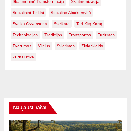
Skaitmeninė Transformacija
Skaitmenizacija
Socialiniai Tinklai
Socialinė Atsakomybė
Sveika Gyvensena
Sveikata
Tad Kitą Kartą
Technologijos
Tradicijos
Transportas
Turizmas
Tvarumas
Vilnius
Švietimas
Žiniasklaida
Žurnalistika
Naujausi įrašai