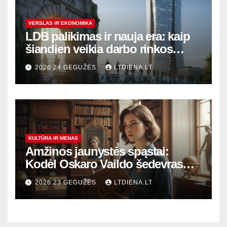
VERSLAS IR EKONOMIKA
LDB palikimas ir nauja era: kaip
šiandien veikia darbo rinkos
variklis Lietuvoje?
2026 24 GEGUŽĖS
LTDIENA.LT
KULTŪRA IR MENAS
Amžinos jaunystės spąstai:
Kodėl Oskaro Vaildo šedevras
šiandien aktualesnis nei bet
2026 23 GEGUŽĖS
LTDIENA.LT
kada?