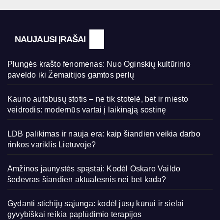
NAUJAUSI ĮRAŠAI
Plungės krašto fenomenas: Nuo Oginskių kultūrinio
paveldo iki Žemaitijos gamtos perlų
Kauno autobusų stotis – ne tik stotelė, bet ir miesto
veidrodis: modernūs vartai į laikinąją sostinę
LDB palikimas ir nauja era: kaip šiandien veikia darbo
rinkos variklis Lietuvoje?
Amžinos jaunystės spąstai: Kodėl Oskaro Vaildo
šedevras šiandien aktualesnis nei bet kada?
Gydanti stichijų sąjunga: kodėl jūsų kūnui ir sielai
gyvybiškai reikia paplūdimio terapijos