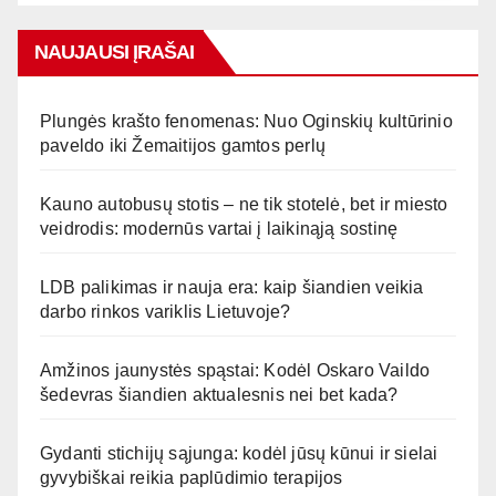
NAUJAUSI ĮRAŠAI
Plungės krašto fenomenas: Nuo Oginskių kultūrinio
paveldo iki Žemaitijos gamtos perlų
Kauno autobusų stotis – ne tik stotelė, bet ir miesto
veidrodis: modernūs vartai į laikinąją sostinę
LDB palikimas ir nauja era: kaip šiandien veikia
darbo rinkos variklis Lietuvoje?
Amžinos jaunystės spąstai: Kodėl Oskaro Vaildo
šedevras šiandien aktualesnis nei bet kada?
Gydanti stichijų sąjunga: kodėl jūsų kūnui ir sielai
gyvybiškai reikia paplūdimio terapijos