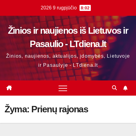
Skip
2026 9 rugpjūčio
8:02
to
content
Žinios ir naujienos iš Lietuvos ir
Pasaulio - LTdiena.lt
Žinios, naujienos, aktualijos, įdomybės, Lietuvoje
ir Pasaulyje - LTdiena.lt
Žyma:
Prienų rajonas