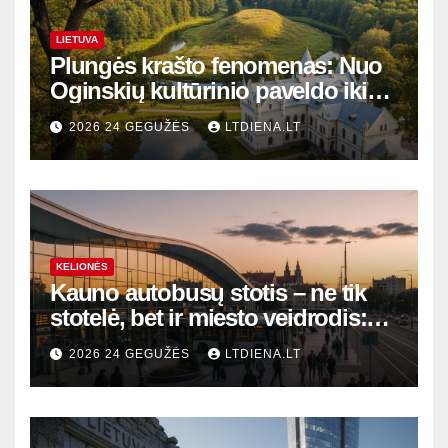
LIETUVA
Plungės krašto fenomenas: Nuo
Oginskių kultūrinio paveldo iki
Žemaitijos gamtos perlų
2026 24 GEGUŽĖS
LTDIENA.LT
KELIONĖS
Kauno autobusų stotis – ne tik
stotelė, bet ir miesto veidrodis:
modernūs vartai į laikinąją
2026 24 GEGUŽĖS
LTDIENA.LT
sostinę