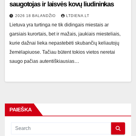
saugotojas ir laisvės kovų liudininkas
2026 18 BALANDŽIO
LTDIENA.LT
Lietuva yra turtinga ne tik didingais miestais ar
garsiais kurortais, bet ir mažais, jaukiais miesteliais,
kurie dažnai lieka nepastebėti skubančių keliautojų
žemėlapiuose. Tačiau būtent tokios vietos neretai
saugo pačias autentiškiausias…
PAIEŠKA