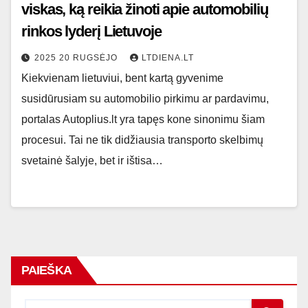
viskas, ką reikia žinoti apie automobilių
rinkos lyderį Lietuvoje
2025 20 RUGSĖJO
LTDIENA.LT
Kiekvienam lietuviui, bent kartą gyvenime
susidūrusiam su automobilio pirkimu ar pardavimu,
portalas Autoplius.lt yra tapęs kone sinonimu šiam
procesui. Tai ne tik didžiausia transporto skelbimų
svetainė šalyje, bet ir ištisa…
PAIEŠKA