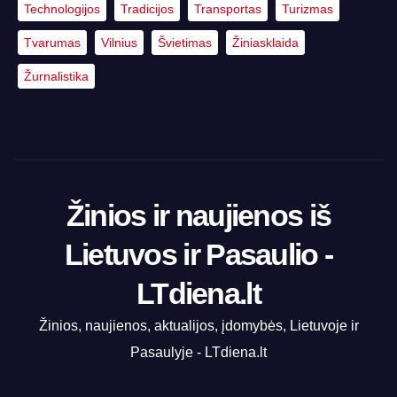
Technologijos
Tradicijos
Transportas
Turizmas
Tvarumas
Vilnius
Švietimas
Žiniasklaida
Žurnalistika
Žinios ir naujienos iš
Lietuvos ir Pasaulio -
LTdiena.lt
Žinios, naujienos, aktualijos, įdomybės, Lietuvoje ir
Pasaulyje - LTdiena.lt