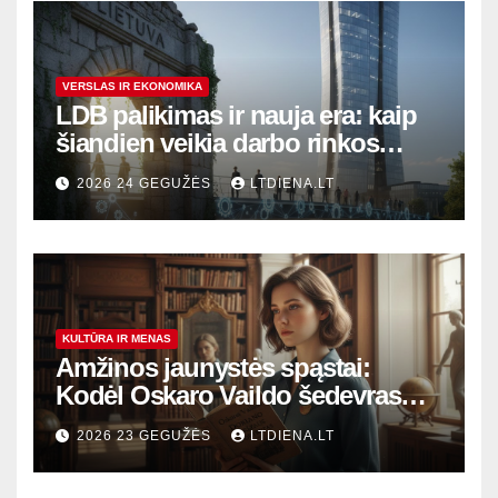
VERSLAS IR EKONOMIKA
LDB palikimas ir nauja era: kaip
šiandien veikia darbo rinkos
variklis Lietuvoje?
2026 24 GEGUŽĖS
LTDIENA.LT
KULTŪRA IR MENAS
Amžinos jaunystės spąstai:
Kodėl Oskaro Vaildo šedevras
šiandien aktualesnis nei bet
2026 23 GEGUŽĖS
LTDIENA.LT
kada?