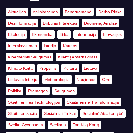
Aktualijos
Aplinkosauga
Bendruomenė
Darbo Rinka
Dezinformacija
Dirbtinis Intelektas
Duomenų Analizė
Ekologija
Ekonomika
Etika
Informacija
Inovacijos
Interaktyvumas
Istorija
Kaunas
Kibernetinis Saugumas
Klientų Aptarnavimas
Klimato Kaita
Krepšinis
Kultūra
Lietuva
Lietuvos Istorija
Meteorologija
Naujienos
Orai
Politika
Pramogos
Saugumas
Skaitmeninės Technologijos
Skaitmeninė Transformacija
Skaitmenizacija
Socialiniai Tinklai
Socialinė Atsakomybė
Sveika Gyvensena
Sveikata
Tad Kitą Kartą