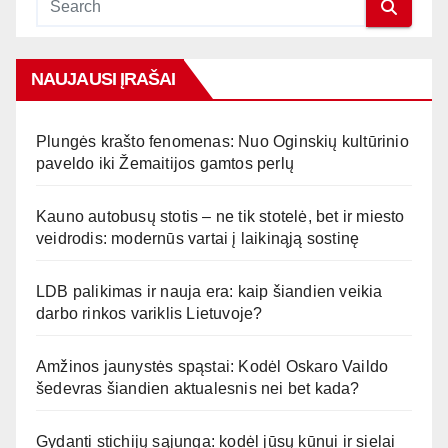
NAUJAUSI ĮRAŠAI
Plungės krašto fenomenas: Nuo Oginskių kultūrinio
paveldo iki Žemaitijos gamtos perlų
Kauno autobusų stotis – ne tik stotelė, bet ir miesto
veidrodis: modernūs vartai į laikinąją sostinę
LDB palikimas ir nauja era: kaip šiandien veikia
darbo rinkos variklis Lietuvoje?
Amžinos jaunystės spąstai: Kodėl Oskaro Vaildo
šedevras šiandien aktualesnis nei bet kada?
Gydanti stichijų sąjunga: kodėl jūsų kūnui ir sielai