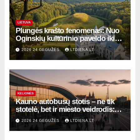
LIETUVA
Plungės krašto fenomenas: Nuo
Oginskių kultūrinio paveldo iki
Žemaitijos gamtos perlų
2026 24 GEGUŽĖS
LTDIENA.LT
KELIONĖS
Kauno autobusų stotis – ne tik
stotelė, bet ir miesto veidrodis:
modernūs vartai į laikinąją
2026 24 GEGUŽĖS
LTDIENA.LT
sostinę