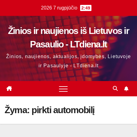
Skip
2026 7 rugpjūčio
2:49
to
content
Žinios ir naujienos iš Lietuvos ir
Pasaulio - LTdiena.lt
Žinios, naujienos, aktualijos, įdomybės, Lietuvoje
ir Pasaulyje - LTdiena.lt
Žyma:
pirkti automobilį