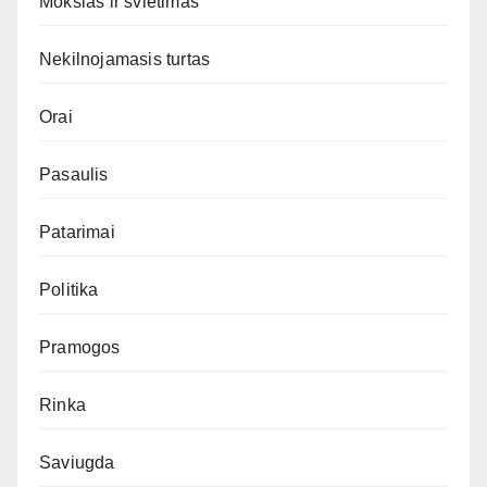
Mokslas ir švietimas
Nekilnojamasis turtas
Orai
Pasaulis
Patarimai
Politika
Pramogos
Rinka
Saviugda