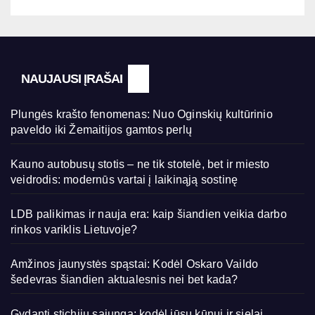
NAUJAUSI ĮRAŠAI
Plungės krašto fenomenas: Nuo Oginskių kultūrinio
paveldo iki Žemaitijos gamtos perlų
Kauno autobusų stotis – ne tik stotelė, bet ir miesto
veidrodis: modernūs vartai į laikinąją sostinę
LDB palikimas ir nauja era: kaip šiandien veikia darbo
rinkos variklis Lietuvoje?
Amžinos jaunystės spąstai: Kodėl Oskaro Vaildo
šedevras šiandien aktualesnis nei bet kada?
Gydanti stichijų sąjunga: kodėl jūsų kūnui ir sielai