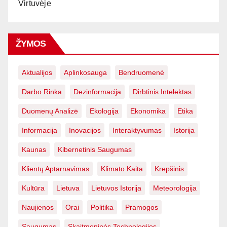
Virtuvėje
ŽYMOS
Aktualijos
Aplinkosauga
Bendruomenė
Darbo Rinka
Dezinformacija
Dirbtinis Intelektas
Duomenų Analizė
Ekologija
Ekonomika
Etika
Informacija
Inovacijos
Interaktyvumas
Istorija
Kaunas
Kibernetinis Saugumas
Klientų Aptarnavimas
Klimato Kaita
Krepšinis
Kultūra
Lietuva
Lietuvos Istorija
Meteorologija
Naujienos
Orai
Politika
Pramogos
Saugumas
Skaitmeninės Technologijos