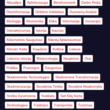
Aktualijos
Aplinkosauga
Bendruomenė
Darbo Rinka
Dezinformacija
Dirbtinis Intelektas
Duomenų Analizė
Ekologija
Ekonomika
Etika
Informacija
Inovacijos
Interaktyvumas
Istorija
Kaunas
Kibernetinis Saugumas
Klientų Aptarnavimas
Klimato Kaita
Krepšinis
Kultūra
Lietuva
Lietuvos Istorija
Meteorologija
Naujienos
Orai
Politika
Pramogos
Saugumas
Skaitmeninės Technologijos
Skaitmeninė Transformacija
Skaitmenizacija
Socialiniai Tinklai
Socialinė Atsakomybė
Sveika Gyvensena
Sveikata
Tad Kitą Kartą
Technologijos
Tradicijos
Transportas
Turizmas