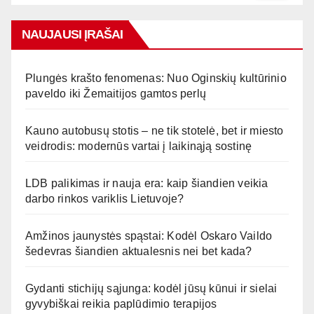
NAUJAUSI ĮRAŠAI
Plungės krašto fenomenas: Nuo Oginskių kultūrinio
paveldo iki Žemaitijos gamtos perlų
Kauno autobusų stotis – ne tik stotelė, bet ir miesto
veidrodis: modernūs vartai į laikinąją sostinę
LDB palikimas ir nauja era: kaip šiandien veikia
darbo rinkos variklis Lietuvoje?
Amžinos jaunystės spąstai: Kodėl Oskaro Vaildo
šedevras šiandien aktualesnis nei bet kada?
Gydanti stichijų sąjunga: kodėl jūsų kūnui ir sielai
gyvybiškai reikia paplūdimio terapijos