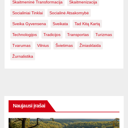
Skaitmeninė Transformacija
Skaitmenizacija
Socialiniai Tinklai
Socialinė Atsakomybė
Sveika Gyvensena
Sveikata
Tad Kitą Kartą
Technologijos
Tradicijos
Transportas
Turizmas
Tvarumas
Vilnius
Švietimas
Žiniasklaida
Žurnalistika
Naujausi įrašai