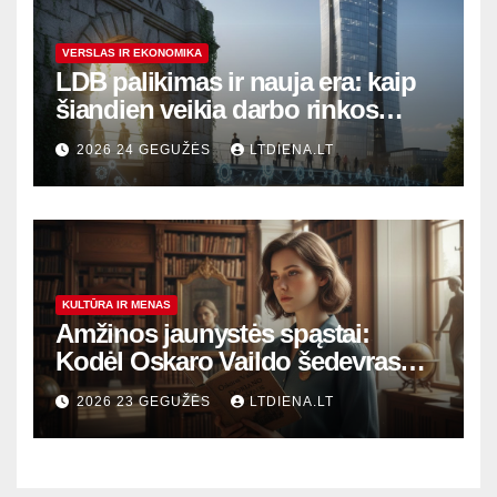
VERSLAS IR EKONOMIKA
LDB palikimas ir nauja era: kaip
šiandien veikia darbo rinkos
variklis Lietuvoje?
2026 24 GEGUŽĖS
LTDIENA.LT
KULTŪRA IR MENAS
Amžinos jaunystės spąstai:
Kodėl Oskaro Vaildo šedevras
šiandien aktualesnis nei bet
2026 23 GEGUŽĖS
LTDIENA.LT
kada?