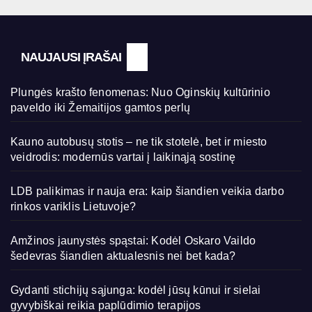
NAUJAUSI ĮRAŠAI
Plungės krašto fenomenas: Nuo Oginskių kultūrinio
paveldo iki Žemaitijos gamtos perlų
Kauno autobusų stotis – ne tik stotelė, bet ir miesto
veidrodis: modernūs vartai į laikinąją sostinę
LDB palikimas ir nauja era: kaip šiandien veikia darbo
rinkos variklis Lietuvoje?
Amžinos jaunystės spąstai: Kodėl Oskaro Vaildo
šedevras šiandien aktualesnis nei bet kada?
Gydanti stichijų sąjunga: kodėl jūsų kūnui ir sielai
gyvybiškai reikia paplūdimio terapijos