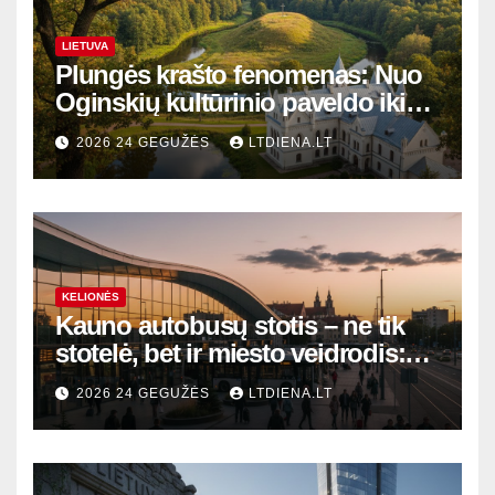
LIETUVA
Plungės krašto fenomenas: Nuo
Oginskių kultūrinio paveldo iki
Žemaitijos gamtos perlų
2026 24 GEGUŽĖS
LTDIENA.LT
KELIONĖS
Kauno autobusų stotis – ne tik
stotelė, bet ir miesto veidrodis:
modernūs vartai į laikinąją
2026 24 GEGUŽĖS
LTDIENA.LT
sostinę