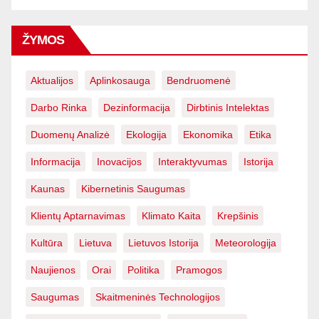
ŽYMOS
Aktualijos
Aplinkosauga
Bendruomenė
Darbo Rinka
Dezinformacija
Dirbtinis Intelektas
Duomenų Analizė
Ekologija
Ekonomika
Etika
Informacija
Inovacijos
Interaktyvumas
Istorija
Kaunas
Kibernetinis Saugumas
Klientų Aptarnavimas
Klimato Kaita
Krepšinis
Kultūra
Lietuva
Lietuvos Istorija
Meteorologija
Naujienos
Orai
Politika
Pramogos
Saugumas
Skaitmeninės Technologijos