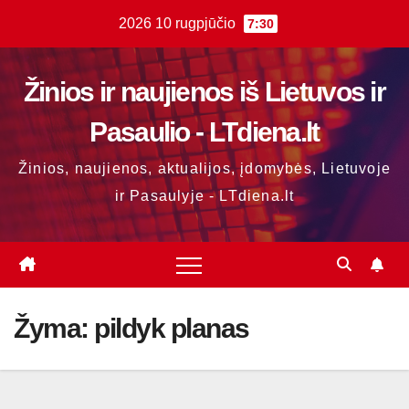
Skip
2026 10 rugpjūčio
7:30
to
content
Žinios ir naujienos iš Lietuvos ir
Pasaulio - LTdiena.lt
Žinios, naujienos, aktualijos, įdomybės, Lietuvoje
ir Pasaulyje - LTdiena.lt
Žyma:
pildyk planas