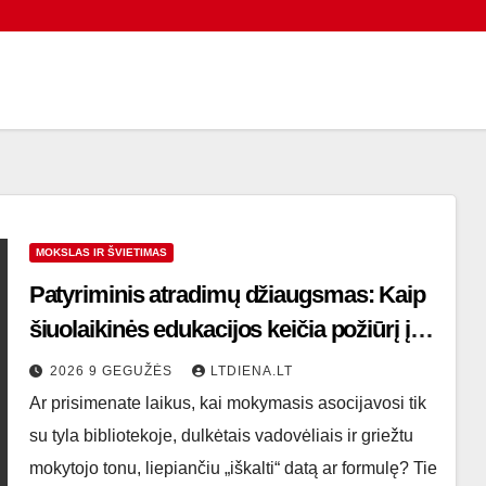
MOKSLAS IR ŠVIETIMAS
Patyriminis atradimų džiaugsmas: Kaip
šiuolaikinės edukacijos keičia požiūrį į
mokymąsi ir laisvalaikį
2026 9 GEGUŽĖS
LTDIENA.LT
Ar prisimenate laikus, kai mokymasis asocijavosi tik
su tyla bibliotekoje, dulkėtais vadovėliais ir griežtu
mokytojo tonu, liepiančiu „iškalti“ datą ar formulę? Tie