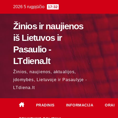
Skip
2026 5 rugpjūčio
17:32
to
content
Žinios ir naujienos
iš Lietuvos ir
Pasaulio -
LTdiena.lt
Žinios, naujienos, aktualijos,
įdomybės, Lietuvoje ir Pasaulyje -
LTdiena.lt
PRADINIS
INFORMACIJA
ORAI