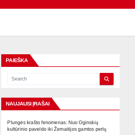
PAIEŠKA
NAUJAUSI ĮRAŠAI
Plungės krašto fenomenas: Nuo Oginskių
kultūrinio paveldo iki Žemaitijos gamtos perlų