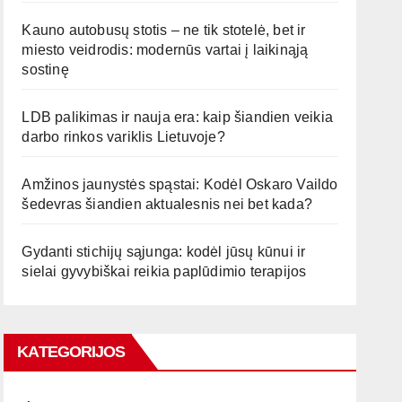
Kauno autobusų stotis – ne tik stotelė, bet ir
miesto veidrodis: modernūs vartai į laikinąją
sostinę
LDB palikimas ir nauja era: kaip šiandien veikia
darbo rinkos variklis Lietuvoje?
Amžinos jaunystės spąstai: Kodėl Oskaro Vaildo
šedevras šiandien aktualesnis nei bet kada?
Gydanti stichijų sąjunga: kodėl jūsų kūnui ir
sielai gyvybiškai reikia paplūdimio terapijos
KATEGORIJOS