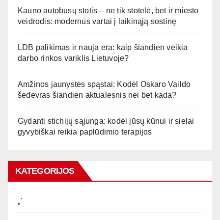
Kauno autobusų stotis – ne tik stotelė, bet ir miesto
veidrodis: modernūs vartai į laikinąją sostinę
LDB palikimas ir nauja era: kaip šiandien veikia
darbo rinkos variklis Lietuvoje?
Amžinos jaunystės spąstai: Kodėl Oskaro Vaildo
šedevras šiandien aktualesnis nei bet kada?
Gydanti stichijų sąjunga: kodėl jūsų kūnui ir sielai
gyvybiškai reikia paplūdimio terapijos
KATEGORIJOS
„`