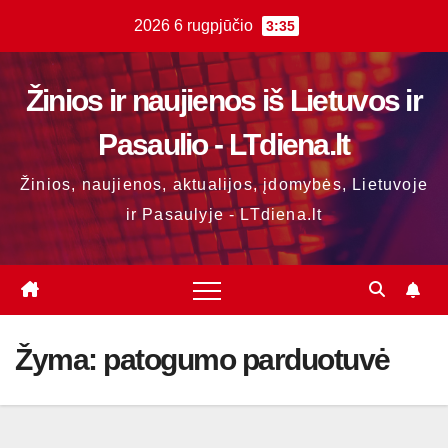
Skip
2026 6 rugpjūčio
3:35
to
content
Žinios ir naujienos iš Lietuvos ir
Pasaulio - LTdiena.lt
Žinios, naujienos, aktualijos, įdomybės, Lietuvoje
ir Pasaulyje - LTdiena.lt
Žyma:
patogumo parduotuvė