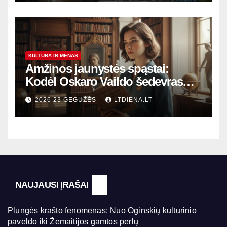
KULTŪRA IR MENAS
Amžinos jaunystės spąstai:
Kodėl Oskaro Vaildo šedevras
šiandien aktualesnis nei bet
2026 23 GEGUŽĖS
LTDIENA.LT
kada?
NAUJAUSI ĮRAŠAI
Plungės krašto fenomenas: Nuo Oginskių kultūrinio
paveldo iki Žemaitijos gamtos perlų