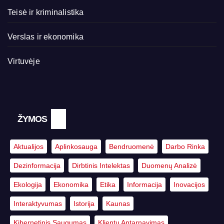
Teisė ir kriminalistika
Verslas ir ekonomika
Virtuvėje
ŽYMOS
Aktualijos
Aplinkosauga
Bendruomenė
Darbo Rinka
Dezinformacija
Dirbtinis Intelektas
Duomenų Analizė
Ekologija
Ekonomika
Etika
Informacija
Inovacijos
Interaktyvumas
Istorija
Kaunas
Kibernetinis Saugumas
Klientų Aptarnavimas