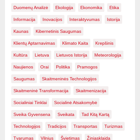
Duomenų Analizė
Ekologija
Ekonomika
Etika
Informacija
Inovacijos
Interaktyvumas
Istorija
Kaunas
Kibernetinis Saugumas
Klientų Aptarnavimas
Klimato Kaita
Krepšinis
Kultūra
Lietuva
Lietuvos Istorija
Meteorologija
Naujienos
Orai
Politika
Pramogos
Saugumas
Skaitmeninės Technologijos
Skaitmeninė Transformacija
Skaitmenizacija
Socialiniai Tinklai
Socialinė Atsakomybė
Sveika Gyvensena
Sveikata
Tad Kitą Kartą
Technologijos
Tradicijos
Transportas
Turizmas
Tvarumas
Vilnius
Švietimas
Žiniasklaida