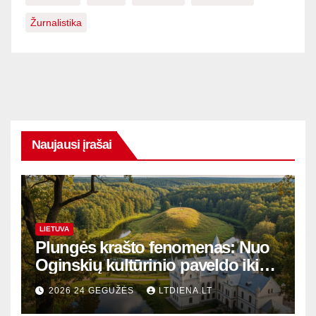
Žurnalistika
Naujausi įrašai
LIETUVA
Plungės krašto fenomenas: Nuo
Oginskių kultūrinio paveldo iki
Žemaitijos gamtos perlų
2026 24 GEGUŽĖS
LTDIENA.LT