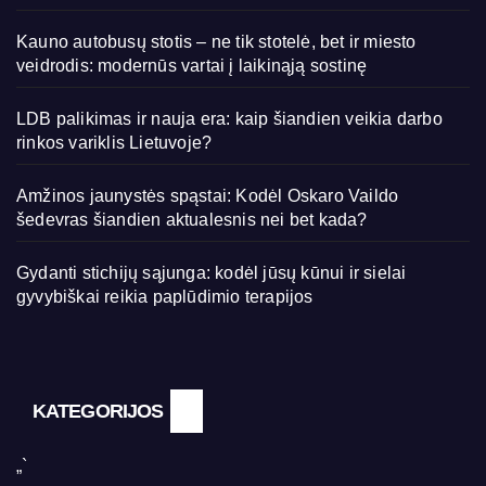
Kauno autobusų stotis – ne tik stotelė, bet ir miesto
veidrodis: modernūs vartai į laikinąją sostinę
LDB palikimas ir nauja era: kaip šiandien veikia darbo
rinkos variklis Lietuvoje?
Amžinos jaunystės spąstai: Kodėl Oskaro Vaildo
šedevras šiandien aktualesnis nei bet kada?
Gydanti stichijų sąjunga: kodėl jūsų kūnui ir sielai
gyvybiškai reikia paplūdimio terapijos
KATEGORIJOS
„`