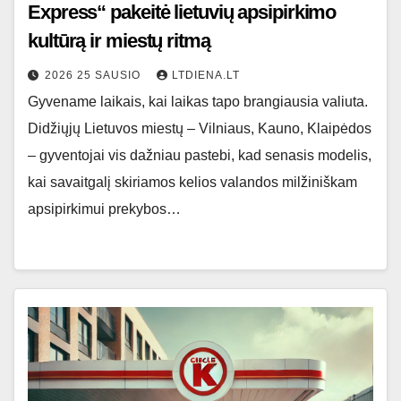
Express“ pakeitė lietuvių apsipirkimo
kultūrą ir miestų ritmą
2026 25 SAUSIO
LTDIENA.LT
Gyvename laikais, kai laikas tapo brangiausia valiuta.
Didžiųjų Lietuvos miestų – Vilniaus, Kauno, Klaipėdos
– gyventojai vis dažniau pastebi, kad senasis modelis,
kai savaitgalį skiriamos kelios valandos milžiniškam
apsipirkimui prekybos…