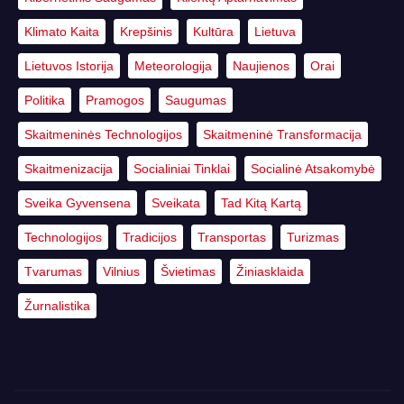
Klimato Kaita
Krepšinis
Kultūra
Lietuva
Lietuvos Istorija
Meteorologija
Naujienos
Orai
Politika
Pramogos
Saugumas
Skaitmeninės Technologijos
Skaitmeninė Transformacija
Skaitmenizacija
Socialiniai Tinklai
Socialinė Atsakomybė
Sveika Gyvensena
Sveikata
Tad Kitą Kartą
Technologijos
Tradicijos
Transportas
Turizmas
Tvarumas
Vilnius
Švietimas
Žiniasklaida
Žurnalistika