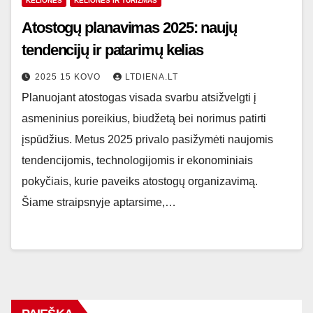
KELIONĖS
KELIONĖS IR TURIZMAS
Atostogų planavimas 2025: naujų
tendencijų ir patarimų kelias
2025 15 KOVO
LTDIENA.LT
Planuojant atostogas visada svarbu atsižvelgti į
asmeninius poreikius, biudžetą bei norimus patirti
įspūdžius. Metus 2025 privalo pasižymėti naujomis
tendencijomis, technologijomis ir ekonominiais
pokyčiais, kurie paveiks atostogų organizavimą.
Šiame straipsnyje aptarsime,…