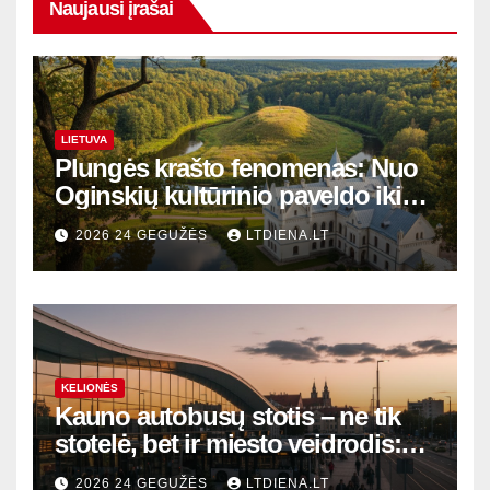
Naujausi įrašai
LIETUVA
Plungės krašto fenomenas: Nuo
Oginskių kultūrinio paveldo iki
Žemaitijos gamtos perlų
2026 24 GEGUŽĖS
LTDIENA.LT
KELIONĖS
Kauno autobusų stotis – ne tik
stotelė, bet ir miesto veidrodis:
modernūs vartai į laikinąją
2026 24 GEGUŽĖS
LTDIENA.LT