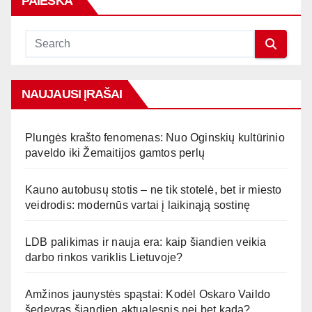
PAIEŠKA
NAUJAUSI ĮRAŠAI
Plungės krašto fenomenas: Nuo Oginskių kultūrinio
paveldo iki Žemaitijos gamtos perlų
Kauno autobusų stotis – ne tik stotelė, bet ir miesto
veidrodis: modernūs vartai į laikinąją sostinę
LDB palikimas ir nauja era: kaip šiandien veikia
darbo rinkos variklis Lietuvoje?
Amžinos jaunystės spąstai: Kodėl Oskaro Vaildo
šedevras šiandien aktualesnis nei bet kada?