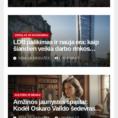
sostinę
VERSLAS IR EKONOMIKA
LDB palikimas ir nauja era: kaip
šiandien veikia darbo rinkos
variklis Lietuvoje?
2026 24 GEGUŽĖS
LTDIENA.LT
KULTŪRA IR MENAS
Amžinos jaunystės spąstai:
Kodėl Oskaro Vaildo šedevras
šiandien aktualesnis nei bet