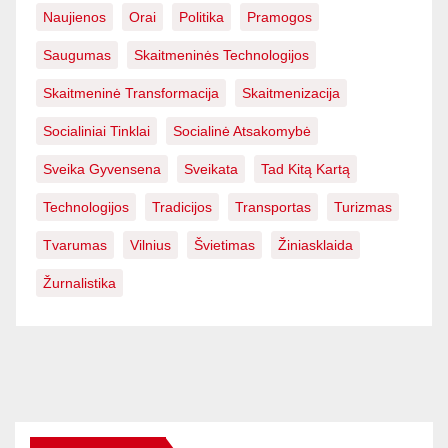
Naujienos
Orai
Politika
Pramogos
Saugumas
Skaitmeninės Technologijos
Skaitmeninė Transformacija
Skaitmenizacija
Socialiniai Tinklai
Socialinė Atsakomybė
Sveika Gyvensena
Sveikata
Tad Kitą Kartą
Technologijos
Tradicijos
Transportas
Turizmas
Tvarumas
Vilnius
Švietimas
Žiniasklaida
Žurnalistika