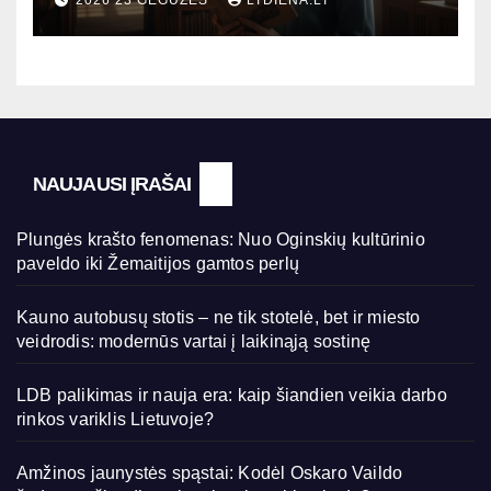
2026 23 GEGUŽĖS
LTDIENA.LT
kada?
NAUJAUSI ĮRAŠAI
Plungės krašto fenomenas: Nuo Oginskių kultūrinio
paveldo iki Žemaitijos gamtos perlų
Kauno autobusų stotis – ne tik stotelė, bet ir miesto
veidrodis: modernūs vartai į laikinąją sostinę
LDB palikimas ir nauja era: kaip šiandien veikia darbo
rinkos variklis Lietuvoje?
Amžinos jaunystės spąstai: Kodėl Oskaro Vaildo