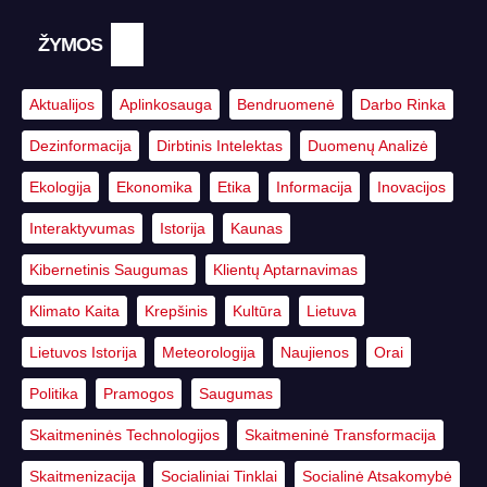
ŽYMOS
Aktualijos
Aplinkosauga
Bendruomenė
Darbo Rinka
Dezinformacija
Dirbtinis Intelektas
Duomenų Analizė
Ekologija
Ekonomika
Etika
Informacija
Inovacijos
Interaktyvumas
Istorija
Kaunas
Kibernetinis Saugumas
Klientų Aptarnavimas
Klimato Kaita
Krepšinis
Kultūra
Lietuva
Lietuvos Istorija
Meteorologija
Naujienos
Orai
Politika
Pramogos
Saugumas
Skaitmeninės Technologijos
Skaitmeninė Transformacija
Skaitmenizacija
Socialiniai Tinklai
Socialinė Atsakomybė