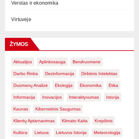
Verslas ir ekonomika
Virtuvėje
ŽYMOS
Aktualijos
Aplinkosauga
Bendruomenė
Darbo Rinka
Dezinformacija
Dirbtinis Intelektas
Duomenų Analizė
Ekologija
Ekonomika
Etika
Informacija
Inovacijos
Interaktyvumas
Istorija
Kaunas
Kibernetinis Saugumas
Klientų Aptarnavimas
Klimato Kaita
Krepšinis
Kultūra
Lietuva
Lietuvos Istorija
Meteorologija