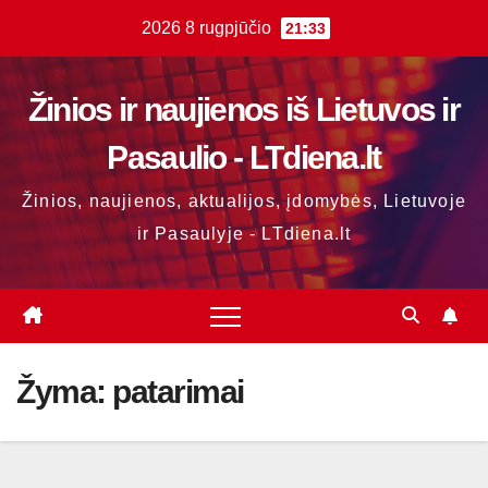
Skip
2026 8 rugpjūčio
21:33
to
content
Žinios ir naujienos iš Lietuvos ir
Pasaulio - LTdiena.lt
Žinios, naujienos, aktualijos, įdomybės, Lietuvoje
ir Pasaulyje - LTdiena.lt
Žyma:
patarimai