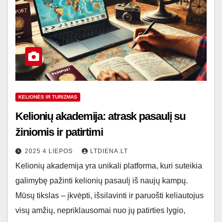
KELIONĖS IR TURIZMAS
Kelionių akademija: atrask pasaulį su
žiniomis ir patirtimi
2025 4 LIEPOS
LTDIENA.LT
Kelionių akademija yra unikali platforma, kuri suteikia
galimybę pažinti kelionių pasaulį iš naujų kampų.
Mūsų tikslas – įkvėpti, išsilavinti ir paruošti keliautojus
visų amžių, nepriklausomai nuo jų patirties lygio,