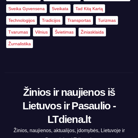
Sveika Gyvensena
Sveikata
Tad Kitą Kartą
Technologijos
Tradicijos
Transportas
Turizmas
Tvarumas
Vilnius
Švietimas
Žiniasklaida
Žurnalistika
Žinios ir naujienos iš
Lietuvos ir Pasaulio -
LTdiena.lt
Žinios, naujienos, aktualijos, įdomybės, Lietuvoje ir