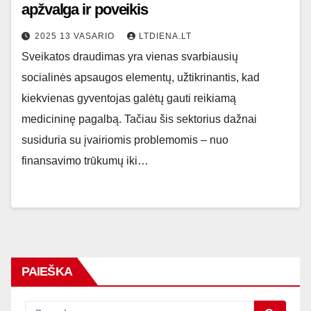
apžvalga ir poveikis
2025 13 VASARIO
LTDIENA.LT
Sveikatos draudimas yra vienas svarbiausių
socialinės apsaugos elementų, užtikrinantis, kad
kiekvienas gyventojas galėtų gauti reikiamą
medicininę pagalbą. Tačiau šis sektorius dažnai
susiduria su įvairiomis problemomis – nuo
finansavimo trūkumų iki…
PAIEŠKA