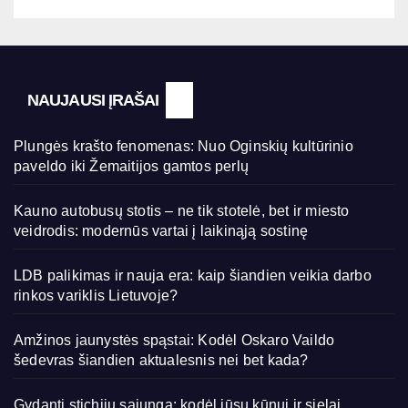
NAUJAUSI ĮRAŠAI
Plungės krašto fenomenas: Nuo Oginskių kultūrinio
paveldo iki Žemaitijos gamtos perlų
Kauno autobusų stotis – ne tik stotelė, bet ir miesto
veidrodis: modernūs vartai į laikinąją sostinę
LDB palikimas ir nauja era: kaip šiandien veikia darbo
rinkos variklis Lietuvoje?
Amžinos jaunystės spąstai: Kodėl Oskaro Vaildo
šedevras šiandien aktualesnis nei bet kada?
Gydanti stichijų sąjunga: kodėl jūsų kūnui ir sielai