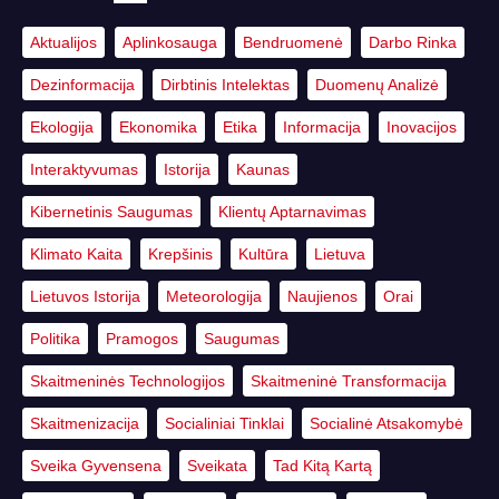
Aktualijos
Aplinkosauga
Bendruomenė
Darbo Rinka
Dezinformacija
Dirbtinis Intelektas
Duomenų Analizė
Ekologija
Ekonomika
Etika
Informacija
Inovacijos
Interaktyvumas
Istorija
Kaunas
Kibernetinis Saugumas
Klientų Aptarnavimas
Klimato Kaita
Krepšinis
Kultūra
Lietuva
Lietuvos Istorija
Meteorologija
Naujienos
Orai
Politika
Pramogos
Saugumas
Skaitmeninės Technologijos
Skaitmeninė Transformacija
Skaitmenizacija
Socialiniai Tinklai
Socialinė Atsakomybė
Sveika Gyvensena
Sveikata
Tad Kitą Kartą