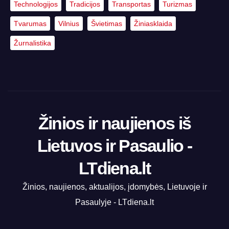
Technologijos
Tradicijos
Transportas
Turizmas
Tvarumas
Vilnius
Švietimas
Žiniasklaida
Žurnalistika
Žinios ir naujienos iš
Lietuvos ir Pasaulio -
LTdiena.lt
Žinios, naujienos, aktualijos, įdomybės, Lietuvoje ir
Pasaulyje - LTdiena.lt