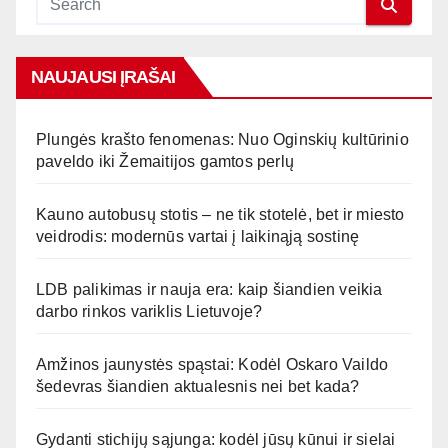
NAUJAUSI ĮRAŠAI
Plungės krašto fenomenas: Nuo Oginskių kultūrinio
paveldo iki Žemaitijos gamtos perlų
Kauno autobusų stotis – ne tik stotelė, bet ir miesto
veidrodis: modernūs vartai į laikinąją sostinę
LDB palikimas ir nauja era: kaip šiandien veikia
darbo rinkos variklis Lietuvoje?
Amžinos jaunystės spąstai: Kodėl Oskaro Vaildo
šedevras šiandien aktualesnis nei bet kada?
Gydanti stichijų sąjunga: kodėl jūsų kūnui ir sielai