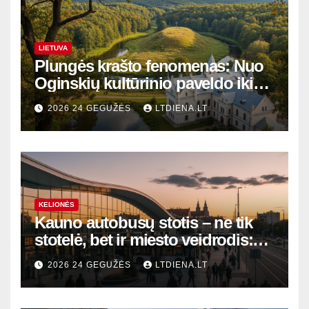
LIETUVA
Plungės krašto fenomenas: Nuo
Oginskių kultūrinio paveldo iki
Žemaitijos gamtos perlų
2026 24 GEGUŽĖS
LTDIENA.LT
KELIONĖS
Kauno autobusų stotis – ne tik
stotelė, bet ir miesto veidrodis:
modernūs vartai į laikinąją
2026 24 GEGUŽĖS
LTDIENA.LT
sostinę