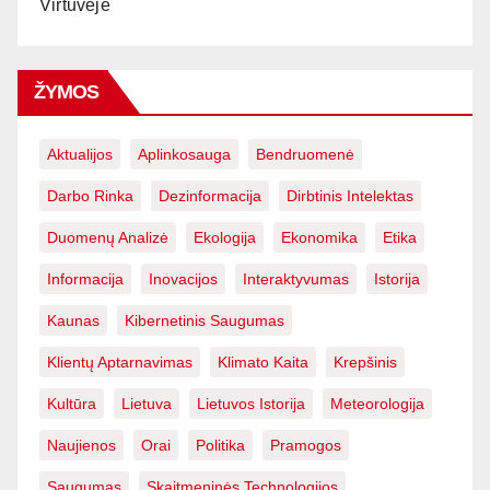
Virtuvėje
ŽYMOS
Aktualijos
Aplinkosauga
Bendruomenė
Darbo Rinka
Dezinformacija
Dirbtinis Intelektas
Duomenų Analizė
Ekologija
Ekonomika
Etika
Informacija
Inovacijos
Interaktyvumas
Istorija
Kaunas
Kibernetinis Saugumas
Klientų Aptarnavimas
Klimato Kaita
Krepšinis
Kultūra
Lietuva
Lietuvos Istorija
Meteorologija
Naujienos
Orai
Politika
Pramogos
Saugumas
Skaitmeninės Technologijos