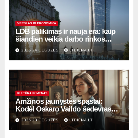
VERSLAS IR EKONOMIKA
LDB palikimas ir nauja era: kaip
šiandien veikia darbo rinkos
variklis Lietuvoje?
2026 24 GEGUŽĖS
LTDIENA.LT
KULTŪRA IR MENAS
Amžinos jaunystės spąstai:
Kodėl Oskaro Vaildo šedevras
šiandien aktualesnis nei bet
2026 23 GEGUŽĖS
LTDIENA.LT
kada?