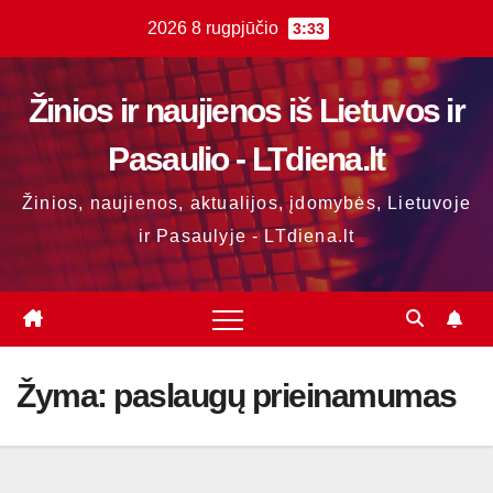
Skip
2026 8 rugpjūčio
3:33
to
content
Žinios ir naujienos iš Lietuvos ir
Pasaulio - LTdiena.lt
Žinios, naujienos, aktualijos, įdomybės, Lietuvoje
ir Pasaulyje - LTdiena.lt
Žyma:
paslaugų prieinamumas