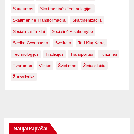
Saugumas
Skaitmeninės Technologijos
Skaitmeninė Transformacija
Skaitmenizacija
Socialiniai Tinklai
Socialinė Atsakomybė
Sveika Gyvensena
Sveikata
Tad Kitą Kartą
Technologijos
Tradicijos
Transportas
Turizmas
Tvarumas
Vilnius
Švietimas
Žiniasklaida
Žurnalistika
Naujausi įrašai