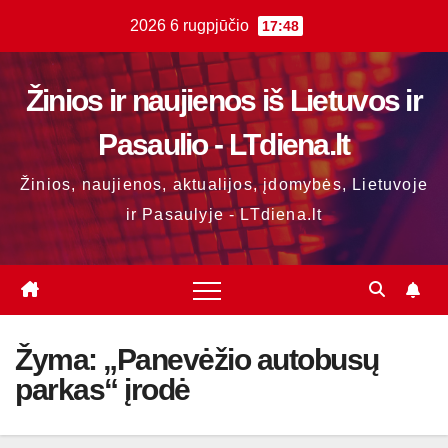
Skip
2026 6 rugpjūčio
17:48
to
content
Žinios ir naujienos iš Lietuvos ir
Pasaulio - LTdiena.lt
Žinios, naujienos, aktualijos, įdomybės, Lietuvoje
ir Pasaulyje - LTdiena.lt
Žyma:
„Panevėžio autobusų
parkas“ įrodė