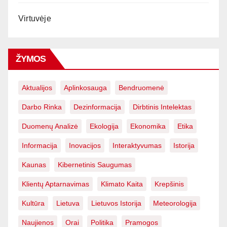
Virtuvėje
ŽYMOS
Aktualijos
Aplinkosauga
Bendruomenė
Darbo Rinka
Dezinformacija
Dirbtinis Intelektas
Duomenų Analizė
Ekologija
Ekonomika
Etika
Informacija
Inovacijos
Interaktyvumas
Istorija
Kaunas
Kibernetinis Saugumas
Klientų Aptarnavimas
Klimato Kaita
Krepšinis
Kultūra
Lietuva
Lietuvos Istorija
Meteorologija
Naujienos
Orai
Politika
Pramogos