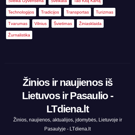
Sveika Gyvensena
Sveikata
Tad Kitą Kartą
Technologijos
Tradicijos
Transportas
Turizmas
Tvarumas
Vilnius
Švietimas
Žiniasklaida
Žurnalistika
Žinios ir naujienos iš
Lietuvos ir Pasaulio -
LTdiena.lt
Žinios, naujienos, aktualijos, įdomybės, Lietuvoje ir
Pasaulyje - LTdiena.lt