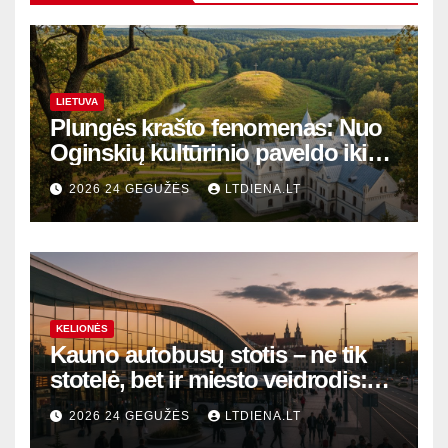
LIETUVA
Plungės krašto fenomenas: Nuo
Oginskių kultūrinio paveldo iki
Žemaitijos gamtos perlų
2026 24 GEGUŽĖS
LTDIENA.LT
KELIONĖS
Kauno autobusų stotis – ne tik
stotelė, bet ir miesto veidrodis:
modernūs vartai į laikinąją
2026 24 GEGUŽĖS
LTDIENA.LT
sostinę