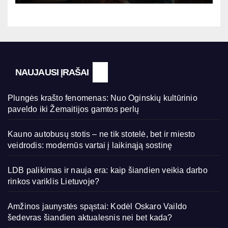
NAUJAUSI ĮRAŠAI
Plungės krašto fenomenas: Nuo Oginskių kultūrinio
paveldo iki Žemaitijos gamtos perlų
Kauno autobusų stotis – ne tik stotelė, bet ir miesto
veidrodis: modernūs vartai į laikinąją sostinę
LDB palikimas ir nauja era: kaip šiandien veikia darbo
rinkos variklis Lietuvoje?
Amžinos jaunystės spąstai: Kodėl Oskaro Vaildo
šedevras šiandien aktualesnis nei bet kada?