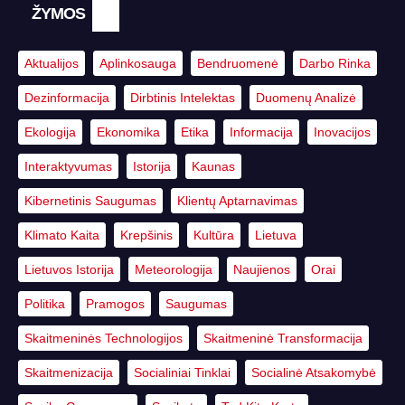
ŽYMOS
Aktualijos
Aplinkosauga
Bendruomenė
Darbo Rinka
Dezinformacija
Dirbtinis Intelektas
Duomenų Analizė
Ekologija
Ekonomika
Etika
Informacija
Inovacijos
Interaktyvumas
Istorija
Kaunas
Kibernetinis Saugumas
Klientų Aptarnavimas
Klimato Kaita
Krepšinis
Kultūra
Lietuva
Lietuvos Istorija
Meteorologija
Naujienos
Orai
Politika
Pramogos
Saugumas
Skaitmeninės Technologijos
Skaitmeninė Transformacija
Skaitmenizacija
Socialiniai Tinklai
Socialinė Atsakomybė