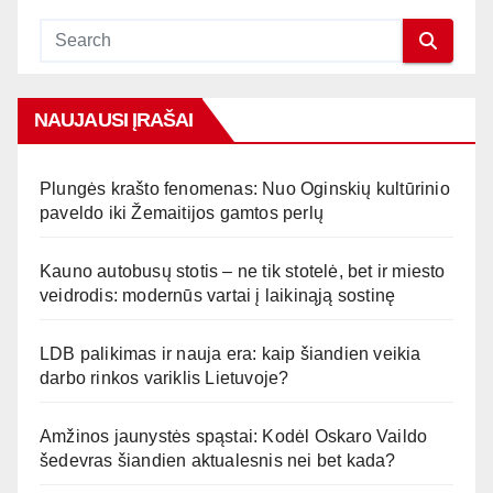
NAUJAUSI ĮRAŠAI
Plungės krašto fenomenas: Nuo Oginskių kultūrinio
paveldo iki Žemaitijos gamtos perlų
Kauno autobusų stotis – ne tik stotelė, bet ir miesto
veidrodis: modernūs vartai į laikinąją sostinę
LDB palikimas ir nauja era: kaip šiandien veikia
darbo rinkos variklis Lietuvoje?
Amžinos jaunystės spąstai: Kodėl Oskaro Vaildo
šedevras šiandien aktualesnis nei bet kada?