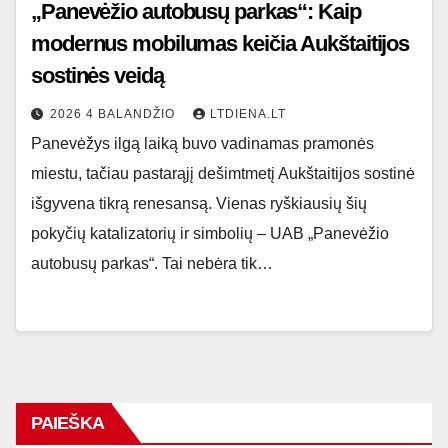
„Panevėžio autobusų parkas“: Kaip
modernus mobilumas keičia Aukštaitijos
sostinės veidą
2026 4 BALANDŽIO
LTDIENA.LT
Panevėžys ilgą laiką buvo vadinamas pramonės
miestu, tačiau pastarąjį dešimtmetį Aukštaitijos sostinė
išgyvena tikrą renesansą. Vienas ryškiausių šių
pokyčių katalizatorių ir simbolių – UAB „Panevėžio
autobusų parkas“. Tai nebėra tik…
PAIEŠKA