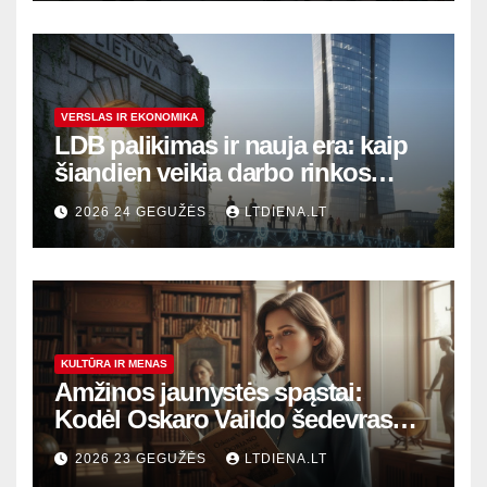
VERSLAS IR EKONOMIKA
LDB palikimas ir nauja era: kaip
šiandien veikia darbo rinkos
variklis Lietuvoje?
2026 24 GEGUŽĖS
LTDIENA.LT
KULTŪRA IR MENAS
Amžinos jaunystės spąstai:
Kodėl Oskaro Vaildo šedevras
šiandien aktualesnis nei bet
2026 23 GEGUŽĖS
LTDIENA.LT
kada?