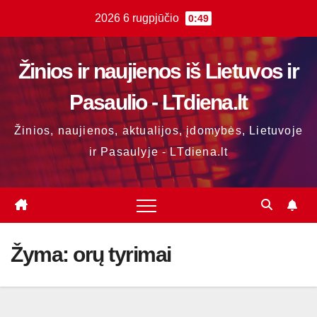
Skip
2026 6 rugpjūčio
0:49
to
content
Žinios ir naujienos iš Lietuvos ir
Pasaulio - LTdiena.lt
Žinios, naujienos, aktualijos, įdomybės, Lietuvoje
ir Pasaulyje - LTdiena.lt
Žyma:
orų tyrimai