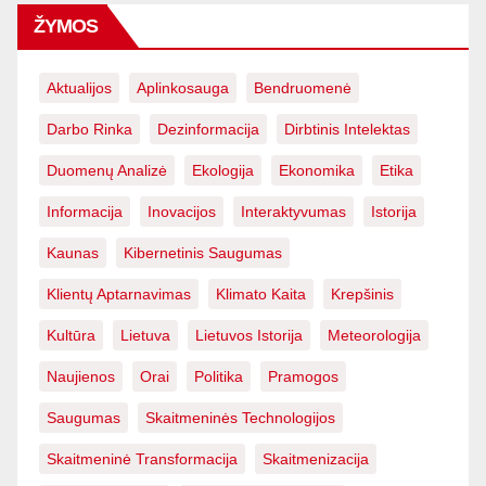
ŽYMOS
Aktualijos
Aplinkosauga
Bendruomenė
Darbo Rinka
Dezinformacija
Dirbtinis Intelektas
Duomenų Analizė
Ekologija
Ekonomika
Etika
Informacija
Inovacijos
Interaktyvumas
Istorija
Kaunas
Kibernetinis Saugumas
Klientų Aptarnavimas
Klimato Kaita
Krepšinis
Kultūra
Lietuva
Lietuvos Istorija
Meteorologija
Naujienos
Orai
Politika
Pramogos
Saugumas
Skaitmeninės Technologijos
Skaitmeninė Transformacija
Skaitmenizacija