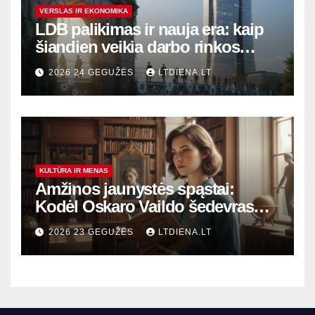
VERSLAS IR EKONOMIKA
LDB palikimas ir nauja era: kaip
šiandien veikia darbo rinkos
variklis Lietuvoje?
2026 24 GEGUŽĖS
LTDIENA.LT
KULTŪRA IR MENAS
Amžinos jaunystės spąstai:
Kodėl Oskaro Vaildo šedevras
šiandien aktualesnis nei bet
2026 23 GEGUŽĖS
LTDIENA.LT
kada?