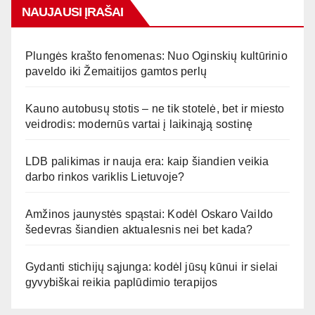
NAUJAUSI ĮRAŠAI
Plungės krašto fenomenas: Nuo Oginskių kultūrinio
paveldo iki Žemaitijos gamtos perlų
Kauno autobusų stotis – ne tik stotelė, bet ir miesto
veidrodis: modernūs vartai į laikinąją sostinę
LDB palikimas ir nauja era: kaip šiandien veikia
darbo rinkos variklis Lietuvoje?
Amžinos jaunystės spąstai: Kodėl Oskaro Vaildo
šedevras šiandien aktualesnis nei bet kada?
Gydanti stichijų sąjunga: kodėl jūsų kūnui ir sielai
gyvybiškai reikia paplūdimio terapijos