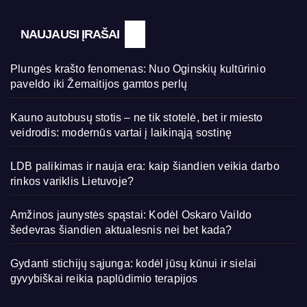
NAUJAUSI ĮRAŠAI
Plungės krašto fenomenas: Nuo Oginskių kultūrinio
paveldo iki Žemaitijos gamtos perlų
Kauno autobusų stotis – ne tik stotelė, bet ir miesto
veidrodis: modernūs vartai į laikinąją sostinę
LDB palikimas ir nauja era: kaip šiandien veikia darbo
rinkos variklis Lietuvoje?
Amžinos jaunystės spąstai: Kodėl Oskaro Vaildo
šedevras šiandien aktualesnis nei bet kada?
Gydanti stichijų sąjunga: kodėl jūsų kūnui ir sielai
gyvybiškai reikia paplūdimio terapijos