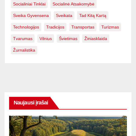
Socialiniai Tinklai
Socialinė Atsakomybė
Sveika Gyvensena
Sveikata
Tad Kitą Kartą
Technologijos
Tradicijos
Transportas
Turizmas
Tvarumas
Vilnius
Švietimas
Žiniasklaida
Žurnalistika
Naujausi įrašai