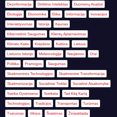
Dezinformacija
Dirbtinis Intelektas
Duomenų Analizė
Ekologija
Ekonomika
Etika
Informacija
Inovacijos
Interaktyvumas
Istorija
Kaunas
Kibernetinis Saugumas
Klientų Aptarnavimas
Klimato Kaita
Krepšinis
Kultūra
Lietuva
Lietuvos Istorija
Meteorologija
Naujienos
Orai
Politika
Pramogos
Saugumas
Skaitmeninės Technologijos
Skaitmeninė Transformacija
Skaitmenizacija
Socialiniai Tinklai
Socialinė Atsakomybė
Sveika Gyvensena
Sveikata
Tad Kitą Kartą
Technologijos
Tradicijos
Transportas
Turizmas
Tvarumas
Vilnius
Švietimas
Žiniasklaida